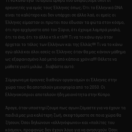
Τι να κάνω εγώ τα ωραία άρθρα που ανεβάζουμε όλοι οι
ερευνητές για εμάς τους Έλληνες όπως; Ότι το Ελληνικό DNA
είναι το καλύτερο και δεν υπάρχει σε άλλο λαό, οι εμείς οι
Έλληνες είμασταν οι πρώτοι που έδωσαν τα φώτα στον κόσμο,
ότι προ ερχόμαστε από τον Σύριο, ότι έχουμε λαμπρά μυαλά,
ότι το ένα, ότι το άλλο κτλ κτλ!!!! Τι να το κάνω εγώ όταν
έρχεται το τέλος των Ελλήνων και της Ελλάς!!!! Τι να το κάνω
εγώ αλλά και όλοι εσείς οι Έλληνες όταν θα μας κάνουν μάθημα
ως εξαφανισμένο λαό μετά από κάποια χρόνια!!!! Θέλετε να
μάθετε γιατί μιλάω….διαβάστε αυτό:
Σύμφωνα με έρευνες διεθνών οργανισμών οι Έλληνες στην
χώρα τους θα αποτελούν μειοψηφία από το 2050. Οι
Ελληνοκύπριοι αποτελούν ήδη μειονότητα στην Κύπρο.
Άραγε, όταν υποστηρίζουμε πως αγωνιζόμαστε για να έχουν τα
παιδιά μας μια καλύτερη ζωή, σκεφτόμαστε σε ποια χώρα θα
ζήσουν; Όσοι δηλώνουν «ελληνόφωνοι» και «πολίτες του
κόσμου», προφανώς δεν έχουν λόγο για να ανησυχούν. Όσοι