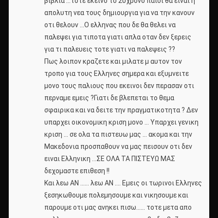
βιβλια …τοτε εκεινο το 20χρονο παιδι θα ειναι η
απολυτη νεα τους δημιουργια για να την κανουν
οτι θελουν …Ο ελληνας που δε θα θελει να
παλεψει για τιποτα γιατι απλα οταν δεν ξερεις
για τι παλευεις τοτε γιατι να παλεψεις ??
Πως λοιπον κραζετε και μιλατε μ αυτον τον
τροπο για τους Ελληνες σημερα και εξυμνειτε
μονο τους παλιους που εκεινοι δεν περασαν οτι
περναμε εμεις ?Γιατι δε βλεπεται το θεμα
σφαιρικα και να δειτε την πραγματικοτητα ? Δεν
υπαρχει οικονομικη κριση μονο … Υπαρχει γενικη
κριση … σε ολα τα πιστευω μας … ακομα και την
Μακεδονια προσπαθουν να μας πεισουν οτι δεν
ειναι Ελληνικη …ΣΕ ΟΛΑ ΤΑ ΠΙΣΤΕΥΩ ΜΑΣ
δεχομαστε επιθεση !!
Και λεω ΑΝ …… λεω ΑΝ …. Εμεις οι τωρινοι Ελληνες
ξεσηκωθουμε πολεμησουμε και νικησουμε και
παρουμε οτι μας ανηκει πισω…… τοτε μετα απο