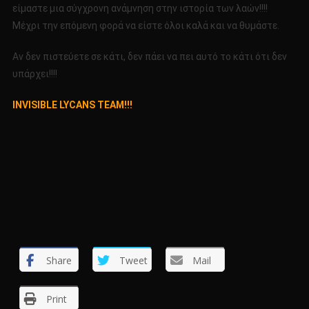
είμαστε μια σύγχρονη ανάμνηση στην ιστορία των λαών!!!!
Μέχρι την επόμενη φορά να είστε όλοι καλά και να θυμάστε.
Αν δεν πιστεύετε σε κάτι, δεν πάει να πει αυτό το κάτι ότι δεν
υπάρχει!!!!
INVISIBLE LYCANS TEAM!!!
Share
Tweet
Mail
Print