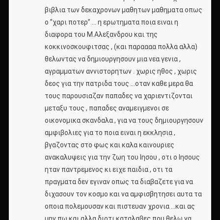
βιβλια των δεκαχρονων μαθητων μαθηματα οπως
ο ”χαρι ποτερ” … η ερωτηματα ποια ειναι η
διαφορα του Μ.Αλεξανδρου και της
κοκκινοσκουφιτσας , (και παραααα πολλα αλλα)
θελωντας να δημιουργησουν μια νεα γενια ,
αγραμματων αννιστορητων . χωρις ηθος , χωρις
δεος για την πατριδα τους …οταν καθε μερα θα
τους παρουσιαζαν παπαδες να χαριεντιζονται
μεταξυ τους , παπαδες αναμειγμενοι σε
οικονομικα σκανδαλα , για να τους δημιουργησουν
αμφιβολιες για το ποια ειναι η εκκλησια ,
βγαζοντας στο φως και καλα καινουριες
ανακαλυψεις για την ζωη του Ιησου , οτι ο Ιησους
ηταν παντρεμενος κι ειχε παιδια , οτι τα
πραγματα δεν εγιναν οπως τα διαβαζετε για να
διχασουν τον κοσμο και να αμφισβητησει αυτα τα
οποια πολεμουσαν και πιστευαν χρονια …και ας
μην πω και αλλα διοτι καταλαβες που θελω να