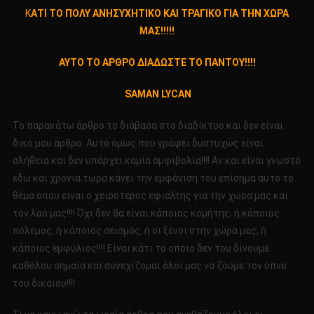
ΚΑΤΙ
Κ
ΑΤΙ ΤΟ ΠΟΛΥ ΑΝΗΣΥΧΗΤΙΚΟ ΚΑΙ ΤΡΑΓΙΚΟ ΓΙΑ ΤΗΝ ΧΩΡΑ
ΤΟ
ΜΑΣ!!!!!
ΠΟΛΥ
ΑΝΗΣΥΧΗΤΙΚ
ΑΥΤΟ ΤΟ ΑΡΘΡΟ ΔΙΑΔΩΣΤΕ ΤΟ ΠΑΝΤΟΥ!!!!
ΚΑΙ
ΤΡΑΓΙΚΟ
SAMAN LYCAN
ΓΙΑ
ΤΗΝ
To παρακάτω άρθρο το διάβασα στο διαδίκτυο και δεν είναι
ΧΩΡΑ
δικό μου άρθρο. Αυτό όμως που γράφει δυστυχώς είναι
ΜΑΣ!!!!!
αλήθεια και δεν υπάρχει καμία αμφιβολία!!!! Αν και είναι γνωστό
ΑΥΤΟ
εδώ και χρόνια τώρα κάνει την εμφάνιση του επίσημα αυτό το
ΤΟ
ΑΡΘΡΟ
θέμα όπου είναι ο χειρότερος εφιάλτης για την χώρα μας και
ΔΙΑΔΩΣΤΕ
τον λαό μας!!!! Όχι δεν θα είναι κάποιος κομήτης, ή κάποιος
ΤΟ
πόλεμος, ή κάποιος σεισμός, ή οι ξένοι στην χώρα μας, ή
ΠΑΝΤΟΥ!!!!
κάποιος εμφύλιος!!!! Είναι κάτι το οποιο δεν του δίνουμε
καθόλου σημαία και συνεχίζομαι όλοι μας να ζούμε τον ύπνο
του δικαίου!!!!