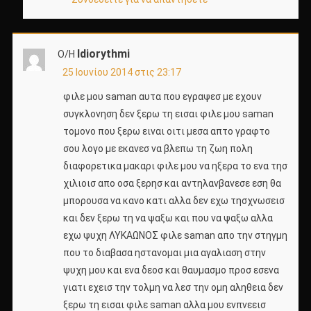
Idiorythmi
Ο/Η
25 Ιουνίου 2014 στις 23:17
φιλε μου saman αυτα που εγραψεσ με εχουν
συγκλονηση δεν ξερω τη εισαι φιλε μου saman
τομονο που ξερω ειναι οιτι μεσα απτο γραφτο
σου λογο με εκανεσ να βλεπω τη ζωη πολη
διαφορετικα μακαρι φιλε μου να ηξερα το ενα τησ
χιλιοισ απο οσα ξερησ και αντηλανβανεσε εση θα
μπορουσα να κανο κατι αλλα δεν εχω τησχνωσεισ
και δεν ξερω τη να ψαξω και που να ψαξω αλλα
εχω ψυχη ΛΥΚΑΩΝΟΣ φιλε saman απο την στηγμη
που το διαβασα ηστανομαι μια αγαλιαση στην
ψυχη μου και ενα δεοσ και θαυμασμο προσ εσενα
γιατι εχεισ την τολμη να λεσ την ομη αληθεια δεν
ξερω τη εισαι φιλε saman αλλα μου ενπνεεισ