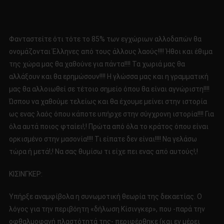
Φανταστείτε ότι τότε το 85% των εγχώριων αλλοδαπών θα
ονομάζονται Έλληνες από τους άλλους λαούς!!!! Ήθοι και έθιμα
της χώρα μας θα χαθούνε για πάντα!!!! Τα χωριά μας θα
αλλάξουν και θα ερημώσουν!!!! Η γλώσσα μας και η γραμματική
μας θα αλλοιωθεί σε τέτοιο σημείο όπου θα είναι αγνώριστη!!!!
Ώσπου να χαθούμε τελείως και θα έχουμε μείνει στην ιστορία
ως ενας λαός όπου κάποτε υπήρχε στην σύγχρονη ιστορία!!!! Για
όλα αυτά ποιος φταίει!;! Πρώτα από όλα το κράτος όπου είναι
ορκισμένο στην μασονία!!!! Τι είπατε δεν είναι!!!! Να γελάσω
τώρα ή μετά!;! Να σας θυμίσω τι είχε πει ενας από αυτούς!;!
ΚΙΣΙΝΓΚΕΡ:
Υπήρξε αναμφίβολα η συνωμοτική θεωρία της δεκαετίας. Ο
λόγος για την περιβόητη «δήλωση Κίσινγκερ», που -παρά την
οφθαλμοφανή πλαστότητά της- περιφέρθηκε (και εν μέρει