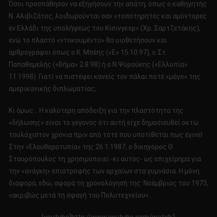
Όσοι προσπάθησαν να εξηγήσουν την απάτη, όπως ο καθηγητής
Ν. Αλιβιζάτος, λοιδωρούνται σαν «τοποτηρητές και αμύντορες
εν Ελλάδι της υπολήψεως του Κίσινγκερ» (Χρ. Σαρτζετάκης),
ενώ το πλαστό «ντοκουμέντο» θα υιοθετήσουν και
αρθρογράφοι όπως ο Κ. Μπέης («Ε» 15.10.97), ο Στ.
Παπαθεμελής («Βήμα» 2.8.98) ή ο Ν.Ψυρούκης («Ελλοπία»
11.1998). Γιατί να πιστέψει κανείς τον πάλαι ποτέ «μάγο» της
αμερικανικής διπλωματίας;
Κι όμως… Η καλύτερη απόδειξη για την πλαστότητα της
«δήλωσης» είναι το γεγονός ότι αυτή είχε δημοσιευθεί οκτώ
τουλάχιστον χρόνια πριν από τότε που υποτίθεται πως έγινε!
Στην «Ελευθεροτυπία» της 26.1.1987, ο δικηγόρος Θ.
Σταυρόπουλος τη χρησιμοποιεί -κι αυτός- ως επιχείρημα για
την «ανάγκη» επιστροφής των αρχαίων στα γυμνάσια. Η μόνη
διαφορά, εδώ, αφορά τη χρονολόγησή της: Νοέμβριος του 1973,
«ακριβώς μετά τη σφαγή του Πολυτεχνείου»…