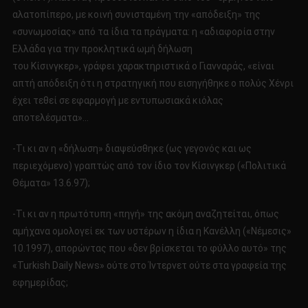
αλατοπίπερο, με κοινή συνισταμένη την «απόδειξη» της
«συνωμοσίας» από τα ίδια τα πράγματα: η «αδιαφορία στην
Ελλάδα για την προκλητικά ωμή δήλωση
του Κίσινγκερ», γράφει χαρακτηριστικά ο Γιανναράς, «είναι
απτή απόδειξη ότι η στρατηγική που εισηγήθηκε ο πολύς Χένρι
έχει τεθεί σε εφαρμογή με εντυπωσιακά κιόλας
αποτελέσματα»…
-Τι κι αν η «δήλωση» διαψεύσθηκε (ως γεγονός και ως
περιεχόμενο) γραπτώς από τον ίδιο τον Κίσινγκερ («Πολιτικά
Θέματα» 13.6.97);
-Τι κι αν η πρωτότυπη «πηγή» της ακόμη αναζητείται, όπως
αμήχανα ομολογεί εκ των υστέρων η ίδια η Κανέλλη («Νέμεσις»
10.1997), απορώντας που «δεν βρίσκεται το φύλλο αυτό» της
«Turkish Daily News» ούτε στο Ίντερνετ ούτε στα γραφεία της
εφημερίδας;