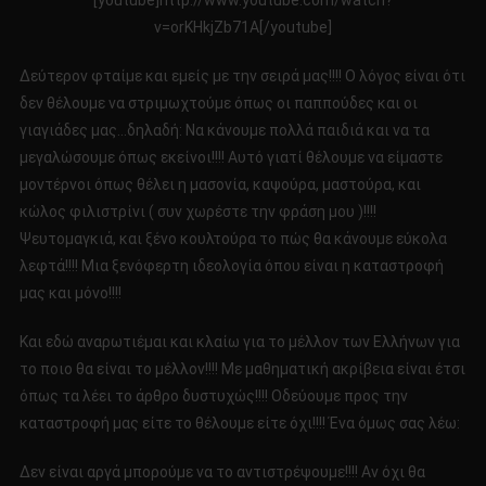
[youtube]http://www.youtube.com/watch?
v=orKHkjZb71A[/youtube]
Δεύτερον φταίμε και εμείς με την σειρά μας!!!! Ο λόγος είναι ότι
δεν θέλουμε να στριμωχτούμε όπως οι παππούδες και οι
γιαγιάδες μας…δηλαδή: Να κάνουμε πολλά παιδιά και να τα
μεγαλώσουμε όπως εκείνοι!!!! Αυτό γιατί θέλουμε να είμαστε
μοντέρνοι όπως θέλει η μασονία, καψούρα, μαστούρα, και
κώλος φιλιστρίνι ( συν χωρέστε την φράση μου )!!!!
Ψευτομαγκιά, και ξένο κουλτούρα το πώς θα κάνουμε εύκολα
λεφτά!!!! Μια ξενόφερτη ιδεολογία όπου είναι η καταστροφή
μας και μόνο!!!!
Και εδώ αναρωτιέμαι και κλαίω για το μέλλον των Ελλήνων για
το ποιο θα είναι το μέλλον!!!! Με μαθηματική ακρίβεια είναι έτσι
όπως τα λέει το άρθρο δυστυχώς!!!! Οδεύουμε προς την
καταστροφή μας είτε το θέλουμε είτε όχι!!!! Ένα όμως σας λέω:
Δεν είναι αργά μπορούμε να το αντιστρέψουμε!!!! Αν όχι θα