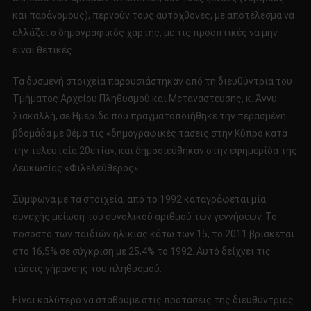
και παράνομους), περνούν τους αυτόχθονες, με αποτέλεσμα να
αλλάζει ο δημογραφικός χάρτης, με τις προοπτικές να μην
είναι θετικές.
Τα δυσμενή στοιχεία παρουσιάστηκαν από τη διευθύντρια του
Τμήματος Αρχείου Πληθυσμού και Μετανάστευσης, κ. Άννυ
Σιακαλλή, σε Ημερίδα που πραγματοποιήθηκε την περασμένη
βδομάδα με θέμα τις «δημογραφικές τάσεις στην Κύπρο κατά
την τελευταία 20ετία», και δημοσιεύθηκαν στην εφημερίδα της
Λευκωσίας «Φιλελεύθερος».
Σύμφωνα με τα στοιχεία, από το 1992 καταγράφεται μία
συνεχής μείωση του συνολικού αριθμού των γεννήσεων. Το
ποσοστό των παιδιών ηλικίας κάτω των 15, το 2011 βρίσκεται
στο 16,5% σε σύγκριση με 25,4% το 1992. Αυτό δείχνει τις
τάσεις γήρανσης του πληθυσμού.
Είναι καλύτερο να σταθούμε στις προτάσεις της διευθύντριας