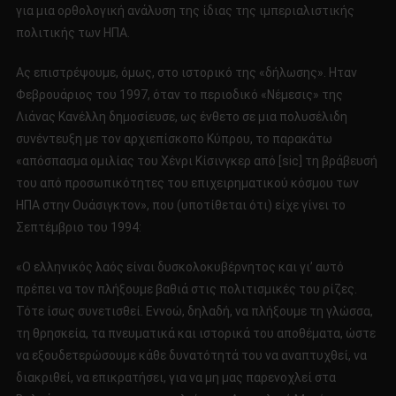
για μια ορθολογική ανάλυση της ίδιας της ιμπεριαλιστικής
πολιτικής των ΗΠΑ.
Ας επιστρέψουμε, όμως, στο ιστορικό της «δήλωσης». Ηταν
Φεβρουάριος του 1997, όταν το περιοδικό «Νέμεσις» της
Λιάνας Κανέλλη δημοσίευσε, ως ένθετο σε μια πολυσέλιδη
συνέντευξη με τον αρχιεπίσκοπο Κύπρου, το παρακάτω
«απόσπασμα ομιλίας του Χένρι Κίσινγκερ από [sic] τη βράβευσή
του από προσωπικότητες του επιχειρηματικού κόσμου των
ΗΠΑ στην Ουάσιγκτον», που (υποτίθεται ότι) είχε γίνει το
Σεπτέμβριο του 1994:
«Ο ελληνικός λαός είναι δυσκολοκυβέρνητος και γι’ αυτό
πρέπει να τον πλήξουμε βαθιά στις πολιτισμικές του ρίζες.
Τότε ίσως συνετισθεί. Εννοώ, δηλαδή, να πλήξουμε τη γλώσσα,
τη θρησκεία, τα πνευματικά και ιστορικά του αποθέματα, ώστε
να εξουδετερώσουμε κάθε δυνατότητά του να αναπτυχθεί, να
διακριθεί, να επικρατήσει, για να μη μας παρενοχλεί στα