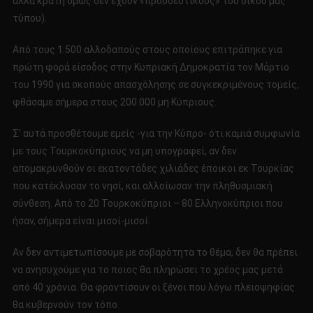
άλλα κράτη όμως δεν έχουν «προοδευτικούς» του δικού μας
τύπου).
Από τους 1.500 αλλοδαπούς στους οποίους επιτράπηκε για
πρώτη φορά είσοδος στην Κυπριακή Δημοκρατία τον Μάρτιο
του 1990 για σκοπούς απασχόλησης σε συγκεκριμένους τομείς,
φθάσαμε σήμερα στους 200.000 μη Κύπριους.
Σ’ αυτά προσθέτουμε εμείς -για την Κύπρο- ότι καμιά συμφωνία
με τους Τουρκοκύπριους να μη υπογραφεί, αν δεν
απομακρυνθούν οι εκατοντάδες χιλιάδες έποικοι εκ Τουρκίας
που κατέκλυσαν το νησί, και αλλοίωσαν την πληθυσμιακή
σύνθεση. Από το 20 Τουρκοκύπριοι – 80 Ελληνοκύπριοι που
ήσαν, σήμερα είναι μισοί-μισοί.
Αν δεν αντιμετωπίσουμε με σοβαρότητα το θέμα, δεν θα πρέπει
να ανησυχούμε για το ποιος θα πληρώσει το χρέος μας μετά
από 40 χρόνια. Θα φροντίσουν οι ξένοι που λόγω πλειοψηφίας
θα κυβερνούν τον τόπο.