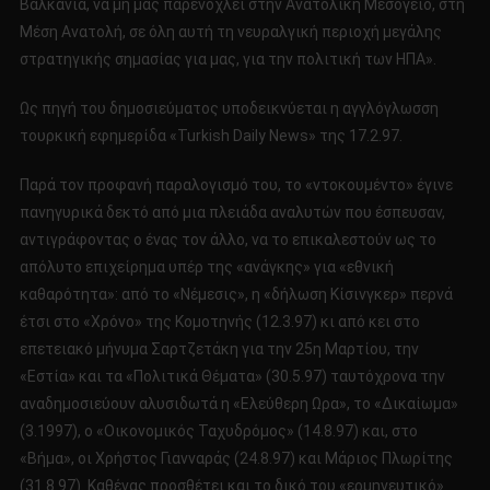
Βαλκάνια, να μη μας παρενοχλεί στην Ανατολική Μεσόγειο, στη
Μέση Ανατολή, σε όλη αυτή τη νευραλγική περιοχή μεγάλης
στρατηγικής σημασίας για μας, για την πολιτική των ΗΠΑ».
Ως πηγή του δημοσιεύματος υποδεικνύεται η αγγλόγλωσση
τουρκική εφημερίδα «Turkish Daily News» της 17.2.97.
Παρά τον προφανή παραλογισμό του, το «ντοκουμέντο» έγινε
πανηγυρικά δεκτό από μια πλειάδα αναλυτών που έσπευσαν,
αντιγράφοντας ο ένας τον άλλο, να το επικαλεστούν ως το
απόλυτο επιχείρημα υπέρ της «ανάγκης» για «εθνική
καθαρότητα»: από το «Νέμεσις», η «δήλωση Κίσινγκερ» περνά
έτσι στο «Χρόνο» της Κομοτηνής (12.3.97) κι από κει στο
επετειακό μήνυμα Σαρτζετάκη για την 25η Μαρτίου, την
«Εστία» και τα «Πολιτικά Θέματα» (30.5.97) ταυτόχρονα την
αναδημοσιεύουν αλυσιδωτά η «Ελεύθερη Ωρα», το «Δικαίωμα»
(3.1997), ο «Οικονομικός Ταχυδρόμος» (14.8.97) και, στο
«Βήμα», οι Χρήστος Γιανναράς (24.8.97) και Μάριος Πλωρίτης
(31.8.97). Καθένας προσθέτει και το δικό του «ερμηνευτικό»