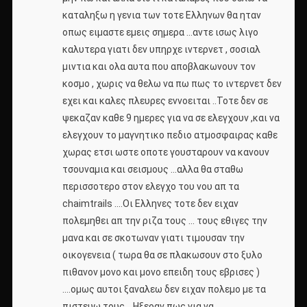
καταληξω η γενια των τοτε Ελληνων θα ηταν
οπως ειμαστε εμεις σημερα …αντε ισως λιγο
καλυτερα γιατι δεν υπηρχε ιντερνετ , σοσιαλ
μιντια και ολα αυτα που αποβλακωνουν τον
κοσμο , χωρις να θελω να πω πως το ιντερνετ δεν
εχει και καλες πλευρες εννοειται ..Τοτε δεν σε
ψεκαζαν καθε 9 ημερες για να σε ελεγχουν ,και να
ελεγχουν το μαγνητικο πεδιο ατμοσφαιρας καθε
χωρας ετσι ωστε οποτε γουσταρουν να κανουν
τσουναμια και σεισμους …αλλα θα σταθω
περισσοτερο στον ελεγχο του νου απ τα
chaimtrails ….Οι Ελληνες τοτε δεν ειχαν
πολεμηθει απ την ριζα τους … τους εθιγες την
μανα και σε σκοτωναν γιατι τιμουσαν την
οικογενεια ( τωρα θα σε πλακωσουν στο ξυλο
πιθανον μονο και μονο επειδη τους εβρισες )
….ομως αυτοι ξαναλεω δεν ειχαν πολεμο με τα
πιστευω τους …Ηξεραν πως για να