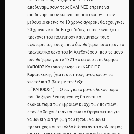
αποδυναμωσουν τους ΕΛΛΗΝΕΣ επρεπε να
αποδυναμωσουν εκεινα που πιστευουν .. οταν
μεθαυριο εκεινο το 10 χρονο αγορακι θα εχει γινει
20 χρονων και δε θα χει διδαχτει πως ενδοξα οι
προγονοι του πολεμησαν και νικησαν τους
σφετεριστες τους …που δεν θα ξερει ποιο ηταν το
πραγματικο εργο του Μ.Αλεξανδρου ..που το μονο
που θα ξερει για το 1821 θα ειναι οτι πολεμησε
ΚΑΠΟΙΟΣ Κολοκοτρωνης και ΚΑΠΟΙΟΣ
Καραισκακης (γιατι ετσι τους αναφερουν τα
νεοταξικα βιβλια με την λεξη …
….΄΄ΚΑΠΟΙΟΣ” ) …. Οταν για το μονο ολοκαυτωμα
που θα ξερει λεπτομερειες θα ειναι το
ολοκαυτωμα των Εβραιων κι οχι των ποντιων …
οταν δε θα χει διδαχτει σωστα Θρησκευτικα για
να μαθει για την ζωη του Ιησου , να μαθει
προσευχες και οτι αλλο διδασκαν τα σχολικα μας