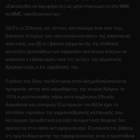
εξακολουθεί να περιφέρεται) ως μέγα ντοκουμέντο από ΜΜΕ
σε ΜΜΕ, «αποδεικνύοντας»:
(α) Ότι οι Έλληνες, ως τέτοιοι, αποτελούμε έναν από τους
βασικούς στόχους των «σκοτεινών κέντρων» της παγκόσμιας
πολιτικής, και (β) ότι βασικό όχημα αυτής της επίθεσης
συνιστά η προσπάθεια των παραπάνω σκοτεινών κύκλων να
αποκοπεί ο «ελληνισμός» από τις «ρίζες» της γλωσσικής,
θρησκευτικής, κ.λπ. παράδοσής του.
Ο ρόλος του ίδιου του Κίσινγκερ στην όλη μυθοπλασία είναι
προφανής: εκτός από νεκροθάφτης της ενιαίας Κύπρου το
1974, ο μυστικοπαθής πάλαι ποτέ σύμβουλος Εθνικής
Ασφαλείας και υπουργός Εξωτερικών του Νίξον έχει το
επιπλέον «προσόν» της γερμανοεβραϊκής καταγωγής, που
λειτουργεί προωθητικά για όσες συνωμοτικές θεωρίες δεν
αρκούνται στον απλό αντιαμερικανισμό. Εξυπακούεται, βέβαια,
ότι πρώτο θύμα αυτής της παραφιλολογίας είναι η προσπάθεια