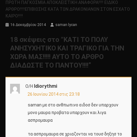
ΠΡΩΤΗ ΠΑΓΚΟΣΜΙΑ ΑΠΟΚΛΕΙΣΤΙΚΗ ΑΝΑΦΟΡΑ!!!! ΕΙΔΙΚΟ
ΑΡΘΡΟ!!!!ΕΠΙΒΙΩΣΗΣ ΚΑΤΑ ΤΩΝ ΔΡΑΚΟΝΙΑΝΩΝ ΣΤΟΝ ΕΣΧΑΤΟ
ΚΑΙΡΟ!!!!
16 Δεκεμβρίου 2014
saman lycan
18 σκέψεις στο “
ΚΑΤΙ ΤΟ ΠΟΛΥ
ΑΝΗΣΥΧΗΤΙΚΟ ΚΑΙ ΤΡΑΓΙΚΟ ΓΙΑ ΤΗΝ
ΧΩΡΑ ΜΑΣ!!!!! ΑΥΤΟ ΤΟ ΑΡΘΡΟ
ΔΙΑΔΩΣΤΕ ΤΟ ΠΑΝΤΟΥ!!!!
”
Idiorythmi
Ο/Η
26 Ιουνίου 2014 στις 23:18
saman με στο ανθπωπινο ειδοσ δεν υπαρχουν
μονο μαυρα προβατα υπαρχουν και λιγα
ασπρομαυρα
τα ασπρομαυρα σε χριαζονται να τουσ δηξησ το