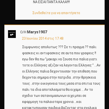
ΝΑ ΕΙΣΑΙ ΠΑΝΤΑ ΚΑΛΑ!!!!
Συνδεθείτε για να απαντήσετε
Marys1907
Ο/Η
23 Ιουνίου 2014 στις 17:48
Συμφωνεις απολυτως ??? Σε τι πραγμα ?? παλι
φασκεις κι αντιφασκεις σε αυτα που γραφεις !!
εγω δεν θα πω ”μακαρι να ζουσα πιο παλια γιατι
τοτε οι Ελληνες αξιζαν να λεγονται Ελληνες ” …Αν
οι Ελληνες παλια δεχοντουσαν την επιθεση που
δεχονται σημερα στην πατριδα ..στην θρησκεια
τους ..στην οικογενεια τους μεσα στα σπιτια τους
παλι τα ιδια αποτελεσματα θα ειχαμε … Αν το
σχεδιο των σατανομασωνων ειχε μπει σε
εφαρμογη τα παλαιοτερα χρονια …και
κατακτυπουσαν παιδεια βαζοντας στα σχολικα