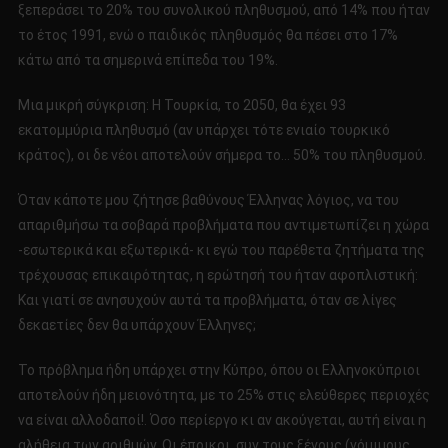
ξεπεράσει το 20% του συνολικού πληθυσμού, από 14% που ήταν
το έτος 1991, ενώ ο παιδικός πληθυσμός θα πέσει στο 17%
κάτω από τα σημερινά επίπεδα του 19%.
Μια μικρή σύγκριση: Η Τουρκία, το 2050, θα έχει 93
εκατομμύρια πληθυσμό (αν υπάρχει τότε ενιαίο τουρκικό
κράτος), οι δε νέοι αποτελούν σήμερα το… 50% του πληθυσμού.
Όταν κάποτε μου ζήτησε βαθύνους Έλληνας λόγιος, να του
απαριθμήσω τα σοβαρά προβλήματα που αντιμετωπίζει η χώρα
-εσωτερικά και εξωτερικά- κι εγώ του παρέθετα ζητήματα της
τρέχουσας επικαιρότητας, η ερώτησή του ήταν αφοπλιστική:
Και γιατί σε ανησυχούν αυτά τα προβλήματα, όταν σε λίγες
δεκαετίες δεν θα υπάρχουν Έλληνες;
Το πρόβλημα ήδη υπάρχει στην Κύπρο, όπου οι Ελληνοκύπριοι
αποτελούν ήδη μειονότητα, με το 25% στις ελεύθερες περιοχές
να είναι αλλοδαποί!. Όσο περίεργο κι αν ακούγεται, αυτή είναι η
αλήθεια των αριθμών. Οι έποικοι, συν τους ξένους (νόμιμους