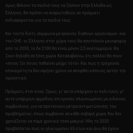
όμως θέλουν τα παιδιά τους να ζήσουν στην Ελλάδα ως
Έλληνες, θα πρέπει να αναρωτηθούν, αν πράγματι
ενδιαφέρονται για τα παιδιά τους.
Και τούτο διότι, σύμφωνα με έρευνες διεθνών οργανισμών -και
του ΟΗΕ- οι Έλληνες στην χώρα τους θα αποτελούν μειοψηφία
από το 2050, το δε 2100 θα είναι μόνον 2,5 εκατομμύρια. Θα
ζουν δηλαδή σε ξένη χώρα. Καταλαβαίνω, ότι πολλοί θα πουν
«ποιος ζει ποιος πεθαίνει μέχρι τότε». Και πως η τρέχουσα
επικαιρότητα δεν αφήνει χρόνο να σκεφθεί κάποιος αυτήν την
προοπτική.
Πράγματι, έτσι είναι. Όμως, γι’ αυτό υπάρχουν οι πολιτικοί, γι’
αυτό υπάρχουν αρμόδιες επιτροπές πλαισιωμένες με ειδικούς
συμβούλους, για να προτείνουν μέτρα αντιμετώπισης του
προβλήματος, όπως συμβαίνει σε κάθε σοβαρή χώρα. Και δεν
χρειάζεται να πάμε χρονικά τόσο μακριά. Ήδη το 2020
προβλέπεται πως οι ηλικιωμένοι 65 ετών και άνω θα έχουν