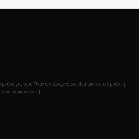
Σ
 μύθος για τους Γίγαντες, άραγε όμως είναι μόνο απλά μύθοι ή
όπου σήμερα δεν […]