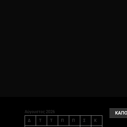
Αύγουστος 2026
ΚΑΠΟ
Δ
Τ
Τ
Π
Π
Σ
Κ