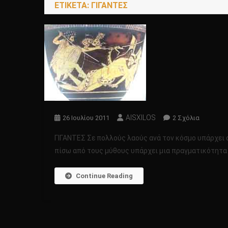
ΕΤΙΚΈΤΑ:
ΓΙΓΑΝΤΕΣ
AISXILOS
Στο
26 Ιουλίου 2011
2 Σχόλια
ΓΙΓΑΝΤΕ
ΓΙΓΑΝΤΕΣ Σε πολλούς λαούς ανά τον κόσμο υπάρχει ο
πίσω από τους μύθους υπάρχει μια πραγματικότητα 
Continue Reading