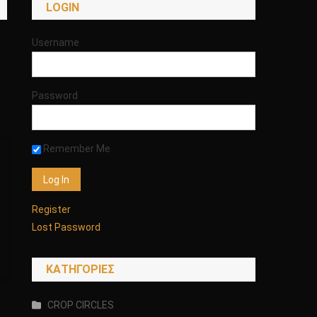
LOGIN
Username
Password
Remember Me
Register
Lost Password
KΑΤΗΓΟΡΊΕΣ
CROP CIRCLES