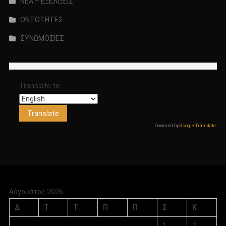
ΝΕΑ – ΕΞΕΛΙΞΕΙΣ
ΟΝΤΟΤΗΤΕΣ
ΣΥΝΩΜΟΣΙΕΣ
Translate to:
Powered by
Google Translate
.
Αύγουστος 2026
Δ
Τ
Τ
Π
Π
Σ
Κ
1
2