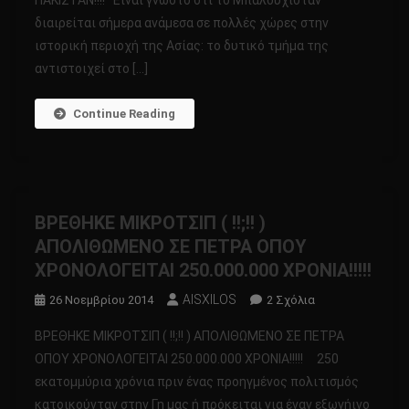
ΠΑΚΙΣΤΑΝ!!!! Είναι γνωστό ότι το Μπαλουχιστάν
ΑΝΑΦΟΡΑ!!!!
διαιρείται σήμερα ανάμεσα σε πολλές χώρες στην
Η
ιστορική περιοχή της Ασίας: το δυτικό τμήμα της
ΣΦΙΓΓΑ
ΤΟΥ
αντιστοιχεί στο […]
ΠΑΚΙΣΤΑΝ!!!!
Continue Reading
ΒΡΕΘΗΚΕ ΜΙΚΡΟΤΣΙΠ ( !!;!! )
ΑΠΟΛΙΘΩΜΕΝΟ ΣΕ ΠΕΤΡΑ ΟΠΟΥ
ΧΡΟΝΟΛΟΓΕΙΤΑΙ 250.000.000 ΧΡΟΝΙΑ!!!!!
AISXILOS
Στο
26 Νοεμβρίου 2014
2 Σχόλια
ΒΡΕΘΗΚΕ
ΒΡΕΘΗΚΕ ΜΙΚΡΟΤΣΙΠ ( !!;!! ) ΑΠΟΛΙΘΩΜΕΝΟ ΣΕ ΠΕΤΡΑ
ΜΙΚΡΟΤΣΙΠ
ΟΠΟΥ ΧΡΟΝΟΛΟΓΕΙΤΑΙ 250.000.000 ΧΡΟΝΙΑ!!!!! 250
(
εκατομμύρια χρόνια πριν ένας προηγμένος πολιτισμός
!!;!!
κατοικούνταν στην Γη μας ή πρόκειται για έναν εξωγήινο
)