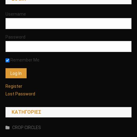
ΣΟΚΑΡΟΥΝ!!!!
ΑΚΑΤΑΛΗΛΟ
Username
ΚΑΤΩ
ΤΩΝ
18
Password
ΕΤΩΝ!!!!
Remember Me
Register
Lost Password
KΑΤΗΓΟΡΊΕΣ
CROP CIRCLES