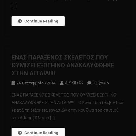
ΑΠΟΛΙΘΩΜΕΝΟ
[…]
ΣΕ
ΠΕΤΡΑ
Continue Reading
ΟΠΟΥ
ΧΡΟΝΟΛΟΓΕΙΤΑΙ
250.000.000
ΧΡΟΝΙΑ!!!!!
ΕΝΑΣ ΠΑΡΑΞΕΝΟΣ ΣΚΕΛΕΤΟΣ ΠΟΥ
ΘΥΜΙΖΕΙ ΕΞΩΓΗΙΝΟ ΑΝΑΚΑΛΥΦΘΗΚΕ
ΣΤΗΝ ΑΓΓΛΙΑ!!!!
AISXILOS
Στο
24 Σεπτεμβρίου 2014
1 Σχόλιο
ΕΝΑΣ
ΕΝΑΣ ΠΑΡΑΞΕΝΟΣ ΣΚΕΛΕΤΟΣ ΠΟΥ ΘΥΜΙΖΕΙ ΕΞΩΓΗΙΝΟ
ΠΑΡΑΞΕΝΟΣ
ΑΝΑΚΑΛΥΦΘΗΚΕ ΣΤΗΝ ΑΓΓΛΙΑ!!!! Ο Kevin Rea ( Κέβιν Ρέα
ΣΚΕΛΕΤΟΣ
) κατά τη διάρκεια εργασιών στην κουζίνα του σπιτιού
ΠΟΥ
στο Altcar ( Άλτκαρ […]
ΘΥΜΙΖΕΙ
ΕΞΩΓΗΙΝΟ
ΑΝΑΚΑΛΥΦΘΗ
Continue Reading