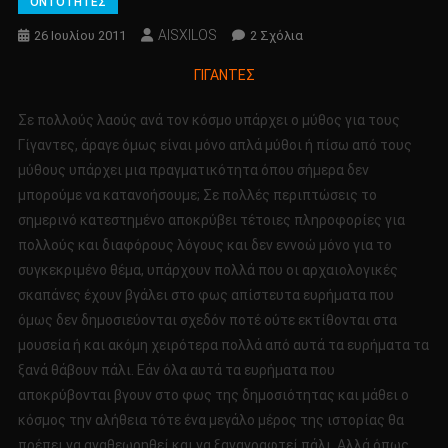
ΟΝΤΟΤΗΤΕΣ
AISXILOS
Στο
26 Ιουλίου 2011
2 Σχόλια
ΓΙΓΑΝΤΕΣ
ΓΙΓΑΝΤΕΣ
Σε πολλούς λαούς ανά τον κόσμο υπάρχει ο μύθος για τους
Γίγαντες, άραγε όμως είναι μόνο απλά μύθοι ή πίσω από τους
μύθους υπάρχει μια πραγματικότητα όπου σήμερα δεν
μπορούμε να κατανοήσουμε; Σε πολλές περιπτώσεις το
σημερινό κατεστημένο αποκρύβει τέτοιες πληροφορίες για
πολλούς και διαφόρους λόγους και δεν εννοώ μόνο για το
συγκεκριμένο θέμα, υπάρχουν πολλά που οι αρχαιολογικές
σκαπάνες έχουν βγάλει στο φως απίστευτα ευρήματα που
όμως δεν δημοσιεύονται σχεδόν ποτέ ούτε εκτίθονται στα
μουσεία ή και ακόμη χειρότερα πολλά από αυτά τα ευρήματα τα
ξανά θάβουν πάλι. Εάν όλα αυτά τα ευρήματα που
αποκρύβονται βγουν στο φως της δημοσιότητας και μάθει ο
κόσμος την αλήθεια τότε ένα μεγάλο μέρος της ιστορίας θα
πρέπει να αναθεωρηθεί και να ξαναγραφτεί πάλι. Αλλά όπως