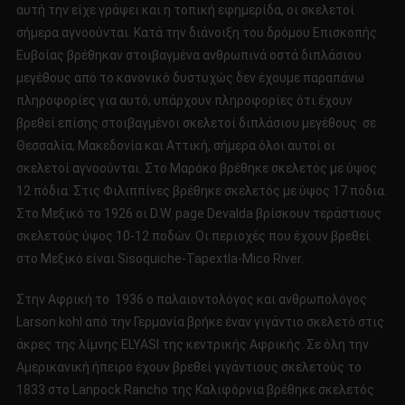
αυτή την είχε γράψει και η τοπική εφημερίδα, οι σκελετοί
σήμερα αγνοούνται. Κατά την διάνοιξη του δρόμου Επισκοπής
Ευβοίας βρέθηκαν στοιβαγμένα ανθρωπινά οστά διπλάσιου
μεγέθους από το κανονικό δυστυχώς δεν έχουμε παραπάνω
πληροφορίες για αυτό, υπάρχουν πληροφορίες ότι έχουν
βρεθεί επίσης στοιβαγμένοι σκελετοί διπλάσιου μεγέθους σε
Θεσσαλία, Μακεδονία και Αττική, σήμερα όλοι αυτοί οι
σκελετοί αγνοούνται. Στο Μαρόκο βρέθηκε σκελετός με ύψος
12 πόδια. Στις Φιλιππίνες βρέθηκε σκελετός με ύψος 17 πόδια.
Στο Μεξικό το 1926 οι D.W. page Devalda βρίσκουν τεράστιους
σκελετούς ύψος 10-12 ποδών. Οι περιοχές που έχουν βρεθεί
στο Μεξικό είναι Sisoquiche-Tapextla-Mico River.
Στην Αφρική το 1936 o παλαιοντολόγος και ανθρωπολόγος
Larson kohl από την Γερμανία βρήκε έναν γιγάντιο σκελετό στις
άκρες της λίμνης ELYASI της κεντρικής Αφρικής. Σε όλη την
Αμερικανική ήπειρο έχουν βρεθεί γιγάντιους σκελετούς το
1833 στο Lanpock Rancho της Καλιφόρνια βρέθηκε σκελετός