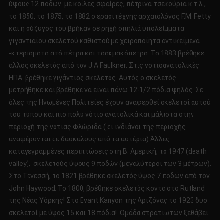
ύψους 12 ποδών με κοίλες σφαίρες, πέτρινα τσεκούρια κ.τ.λ.,
το 1850, το 1875, το 1882 ο ερασιτέχνης αρχαιολόγος F.M. Fetty
και η σύζυγος του βρήκαν σε ρηχή σπηλιά υπολείμματα
γιγαντιαίου σκελετού καθιστού με χειροποίητα αντικείμενα
-κτερίσματα από πέτρα και τσακμακόπετρα. Το 1883 βρέθηκε
άλλος σκελετός από τον J.A Faulkner. Στις νοτιοανατολικές
ΗΠΑ βρέθηκε γιγάντιος σκελετός. Αυτός ο σκελετός
μετρήθηκε και βρέθηκε να είναι πάνω 12-1/2 πόδια ψηλός. Σε
όλες της Ηνωμένες Πολιτείες έχουν αναφερθεί σκελετοί αυτού
του τύπου και πιο πολύ νότιο ανατολικά και μάλιστα στην
περιοχή της νότιας Φλώριδα ( οι ινδιάνοι της περιοχής
αναφέρονται σε δασκάλους από τα αστέρια) Άλλες
καταγεγραμμένες περιπτώσεις στη Β. Αμερική, το 1947 (death
valley), σκελετούς ύψους 9 ποδών (μεγαλύτεροι των 3 μέτρων).
Στο Τενεσσή, το 1821 βρέθηκε σκελετός ύψος 7 ποδών από τον
John Haywood. To 1800, βρέθηκε σκελετός κοντά στο Rutland
της Νέας Υόρκης! Στο Evant Kanyon της Αριζόνας το 1923 δυο
σκελετοί με ύψος 15 και 18 πόδια! Ομάδα στρατιωτών ξεθάβει