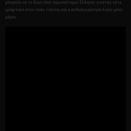
μπορούν να το δουν όσοι περισσότεροι Έλληνες γινόταν, ούτε
γράφτηκε στον τύπο τίποτα, και η έκθεση κράτησε λίγες μόνο
μέρες.