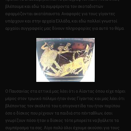
βλέπουμε και εδώ τα συμφέροντα τον σκοταδιστών
εφαρμόζονται ακατάπαυστα. Αναφορές για τους γίγαντες
υπάρχουν και στην αρχαία Ελλάδα, και εδώ πολλοί γνωστοί
αρχαίοι συγγραφείς μας δίνουν πληροφορίες για αυτό το θέμα.
Ο Παυσανίας στα αττικά μας λέει ότι ο Αίαντας όπου είχε πάρει
μέρος στον τρωικό πόλεμο ήταν ένας Γίγαντας και μας λέει ότι
βλέποντας τον σκελετό του η επιγονατίδα του ήταν περίπου
όσο ο δίσκος που ρίχνουν τα παιδιά στο πένταθλων, όσοι
γνωρίζουν πόσο ήταν ο δίσκος τότε μπορείτε να βγάλετε τα
συμπέρασμα τα σας. Λίγο πολύ όλοι έχουμε ακούσει για τους