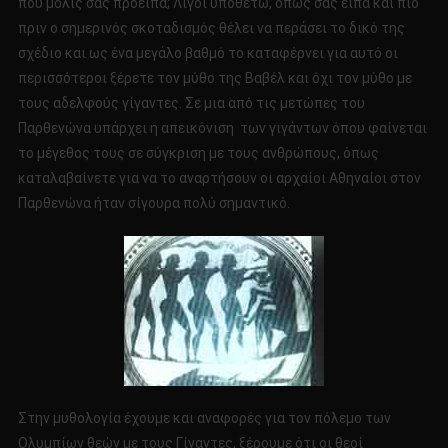
που μόλις σας προείπα; Λίγοι υποθέτω, όπως σας είπα και πιο
πριν ο σημερινός σκοταδισμός θέλει να περάσει το δικό της
σχέδιο και ως ένα μεγάλο βαθμό το καταφέρνει για αυτό οι
περισσότεροι ξέρετε τον μύθο της Βαβέλ και όχι τον μύθο με
τους αδελφούς γίγαντες. Σε μια από τις μετώπες του
Παρθενώνα υπάρχει η απεικόνιση των γιγάντων όπου φαίνεται
το μέγεθος τους σε σύγκριση με τους ανθρώπους, όπως
καταλαβαίνετε για να το αναρτήσουν οι αρχαίοι Αθηναίοι στον
Παρθενώνα ήταν σίγουρα πολύ σημαντικό.
Στην μυθολογία έχουμε και αναφορές για τον πόλεμο των
Ολυμπίων θεών με τους Γίγαντες, ξέρουμε ότι οι θεοί