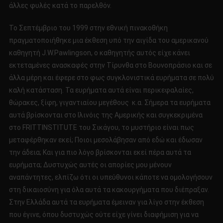
άλλες φυλές κατά το παρελθόν.
Το Σεπτέμβριο του 1999 στην εθνική πινακοθήκη
πραγματοποιήθηκε μια έκθεση υπό την αιγίδα του αμερικανού
καθηγητή J.W.Pawlingson, ο καθηγητής αυτός είχε κάνει
εκτεταμένες ανασκαφές στην Τίρυνθα στο Βουνοπράσιο και σε
άλλα μέρη και έφερε στο φως συγκλονιστικά ευρήματα σε πολύ
καλή κατάσταση. Τα ευρήματα αυτά είναι περικεφαλαίες,
θώρακες, ξίφη, γιγαντιαίου μεγέθους κ.α. Σήμερα τα ευρήματα
αυτά βρίσκονται στο Ιλινόις της Αμερικής και συγκεκριμένα
στο FRITTINSTITUTE του Σικάγου, το μυστήριο είναι πως
μεταφέρθηκαν εκεί; Ποιοι μεσολάβησαν από εδώ και έδωσαν
την άδεια; Και για πιο λόγο βρίσκονται εκεί πέρα αυτά τα
ευρήματα; Δυστυχώς αυτές οι απορίες μου μένουν
αναπάντητες, ελπίζω ότι οι υπεύθυνοι κάποτε να ομολογήσουν
στη δικαιοσύνη για όλα αυτά τα κακουργήματα που διέπραξαν.
Στην Ελλάδα αυτά τα ευρήματα έμειναν για λίγο στην έκθεση
που έγινε, όπου δυστυχώς ούτε είχε γίνει διαφήμιση για να