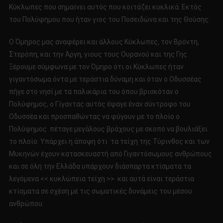
Κύκλωπες που σημαίνει αυτός που κοιτάζει κυκλικά. Εκτός
του Πολύφημου που ήταν γιος του Ποσειδώνα και της Θούσης.
Ο Όμηρος μας αναφέρει και άλλους Κύκλωπες, τον Βρόντη,
Στερόπη, και την Άργη, γιους τους Ουρανού και της Γης.
Ξέρουμε σύμφωνα με τον Όμηρο ότι οι Κύκλωπες ήταν
γιγαντόσωμα όντα με τεράστια δύναμη και όταν ο Οδυσσέας
πήγε στο νησί με τα παλικάρια του όπου βρισκόταν ο
Πολύφημος, ο Γίγαντας αυτός έφαγε έναν σύντροφο του
Οδυσσέα και προσπαθώντας να φύγουν με το πλοίο ο
Πολύφημος πέταγε μεγάλους βράχους με σκοπό να βουλιάξει
το πλοίο. Υπάρχει η άποψη ότι τα τείχη της Τύρινθος και των
Μυκηνών έχουν κατασκευαστή από Γιγαντόσωμους ανθρώπους
και σε όλη την Ελλάδα υπάρχουν διάσπαρτα κτίσματα τα
λεγόμενα << κυκλώπεια τείχη >> και αυτά είναι τεράστια
κτίσματα σε σχέση με τις σωματικές δυνάμεις του μέσου
ανθρώπου.