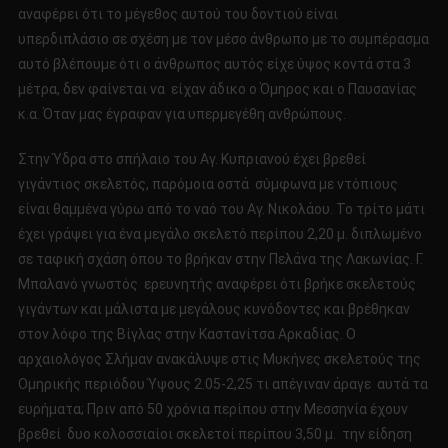
αναφέρει ότι το μέγεθος αυτού του δοντιού είναι
υπερδιπλάσιο σε σχέση με τον μέσο άνθρωπο με το συμπέρασμα
αυτό βλέπουμε ότι ο άνθρωπος αυτός είχε ύψος κοντά στα 3
μέτρα, δεν φαίνεται να είχαν άδικο ο Όμηρος και ο Παυσανίας
κ.α. Όταν μας έγραφαν για υπερμεγέθη ανθρώπους.
Στην Ύδρα στο σπήλαιο του Αγ. Κυπριανού έχει βρεθεί
γιγάντιος σκελετός, παρόμοια οστά σύμφωνα με ντόπιους
είναι θαμμένα γύρω από το ναό του Αγ. Νικολάου. Το τρίτο μάτι
έχει γράψει για ένα μεγάλο σκελετό περίπου 2,20 μ. διπλωμένο
σε ταφική σχάση όπου το βρήκαν στην Πελάνα της Λακωνίας. Γ.
Μπαλανό γνωστός ερευνητής αναφέρει ότι βρήκε σκελετούς
γιγάντων και μάλιστα με μεγάλους κυνόδοντες και βρέθηκαν
στον λόφο της Βίγλας στην Καστανίτσα Αρκαδίας. Ο
αρχαιολόγος Σλήμαν ανακάλυψε στις Μυκήνες σκελετούς της
Ομηρικής περιόδου Ύψους 2.05-2,25 τι απέγιναν άραγε αυτά τα
ευρήματα; Πριν από 50 χρόνια περίπου στην Μεσσηνία έχουν
βρεθεί δυο κολοσσιαίοι σκελετοί περίπου 3,50 μ. την είδηση