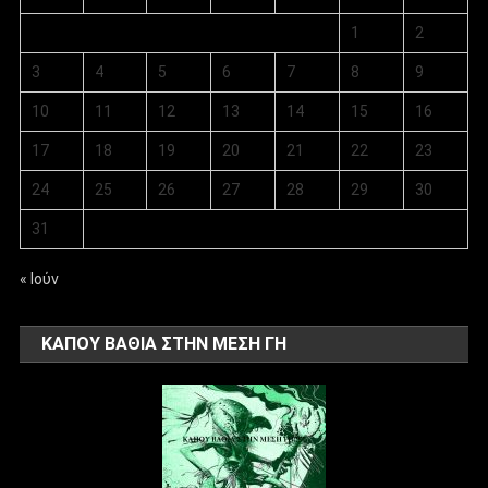
1
2
3
4
5
6
7
8
9
10
11
12
13
14
15
16
17
18
19
20
21
22
23
24
25
26
27
28
29
30
31
« Ιούν
ΚΑΠΟΥ ΒΑΘΙΑ ΣΤΗΝ ΜΕΣΗ ΓΗ