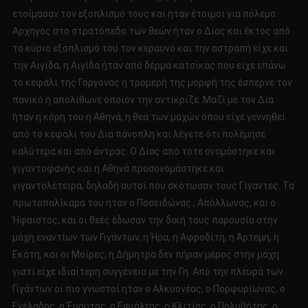
ετοίμασαν τον εξοπλισμό τους και ήταν έτοιμοι για πόλεμο.
Αρχηγός στο στρατόπεδο των θεών ήταν ο Δίας και έκτος από
το κύριο εξοπλισμό του τον κεραυνό και την αστραπή είχε και
την Αιγίδα, η Αιγίδα ήταν από δέρμα κατσίκας που είχε επάνω
το κεφάλι της Γοργόνας η τρομερή της μορφή της έσπερνε τον
πανικό ή απολίθωνε όποιον την αντίκριζε. Μαζί με τον Δια
ήταν η κόρη του η Αθηνά, η θεά των μαχών όπου είχε γεννηθεί
από το κεφάλι του Δια πάνοπλη και λέγετε ότι πολέμησε
καλύτερα και από άντρας. Ο Δίας από τότε ονομάστηκε και
γιγαντοφανής και η Αθηνά προσονομάστηκε και
γιγαντολέτειρα, δηλαδή αυτοί που σκότωσαν τους Γίγαντες. Τα
πρωτοπαλίκαρα του ηταν ο Ποσειδώνας , Απόλλωνας, και ο
Ήφαιστος, και οι θεές έδωσαν την δική τους παρουσία στην
μάχη εναντίων των Γιγάντων, η Ήρα, η Αφροδίτη, η Άρτεμη, η
Εκάτη, και οι Μοίρες, η Δήμητρα δεν πήραν μέρος στην μάχη
γιατί είχε ιδιαίτερη συγγένεια με την Γη. Από την πλευρά των
Γιγάντων οι πιο γνωστοί ηταν ο Αλκυονέας, ο Πορφυρίωνας, ο
Εγέλαδος, ο Έυρυτος, ο Εφιάλτης, ο Κλιτίας, ο Πολυβότης, ο