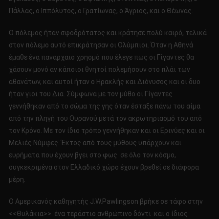
Πάλλας, ο Ιππόλυτος, ο Γρατίωνας, ο Άγριος, και ο Θέωνας.
Ο πόλεμος ήταν σφοδρότατος και κράτησε πολύ καιρό, τελικά
στον πόλεμο αυτό επικράτησαν οι Ολύμπιοι. Όταν η Αθηνά
έμαθε ένα πανάρχαιο χρησμό που έλεγε πως οι Γίγαντες θα
χάσουν μονό αν κάποιοι θνητοί πολεμήσουν στο πλάι των
αθανάτων, και αυτοί ήταν ο Ηρακλής και Διόνυσος και οι δυο
ήταν γιοι του Δια. Σύμφωνα με τον μύθο οι Γίγαντες
γεννήθηκαν από το σώμα της γης όταν έσταξε πάνω του αίμα
από την πληγή του Ουρανού μετά τον ακρωτηριασμό του από
τον Κρόνο. Με τον ίδιο τρόπο γεννήθηκαν και οι Ερινύες και οι
Μελιές Νύμφες. Έκτος από τους μύθους υπάρχουν και
ευρήματα που έχουν βγει στο φως σε όλο τον κόσμο,
συγκεκριμένα στον Ελλαδικό χώρο έχουν βρεθεί σε διάφορα
μέρη.
Ο Αμερικανός καθηγητής J.W.Pawlingson βρήκε σε τάφο στην
<<Θυλάκια>> ένα τεράστιο ανθρώπινο δόντι και ο ίδιος