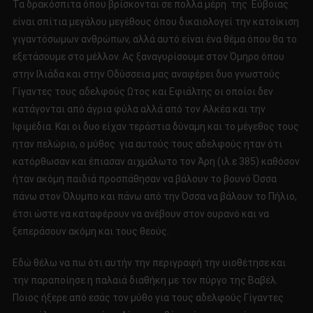
Τα δρακόσπιτα όπου βρίσκονται σε πολλά μέρη της Εύβοιας
είναι σπίτια μεγάλου μεγέθους όπου δικαιολογεί την κατοίκιση
γιγαντόσωμων ανθρώπων, αλλά αυτό είναι ένα θέμα όπου θα το
εξετάσουμε στο μέλλον. Ας ξαναγυρίσουμε στον Όμηρο όπου
στην Ιλιάδα και στην Οδύσσεια μας αναφέρει δυο γνωστούς
Γίγαντες τους αδελφούς Ωτος και Εφιάλτης οι οποίοι δεν
κατάγονται από άγρια φύλα αλλά από τον Αλκέα και την
Ιφιμέδια. Και οι δυο είχαν τεράστια δύναμη και το μέγεθος τους
ηταν πελώριο, ο μύθος για αυτούς τους αδελφούς ηταν ότι
κατόρθωσαν και έπιασαν αιχμάλωτο τον Άρη (ιλ.ε 385) καθόσον
ήταν ακόμη παιδιά προσπάθησαν να βάλουν το βουνό Όσσα
πάνω στον Όλυμπο και πάνω από την Όσσα να βάλουν το Πήλιο,
έτσι ώστε να καταφέρουν να ανέβουν στον ουρανό και να
ξεπεράσουν ακόμη και τους θεούς.
Εδώ θέλω να πω ότι αυτήν την περιγραφή την υιοθέτησε και
την παραποίησε η παλαιά διαθήκη με τον πύργο της Βαβέλ.
Ποιος ήξερε από εσάς τον μύθο για τους αδελφούς Γίγαντες