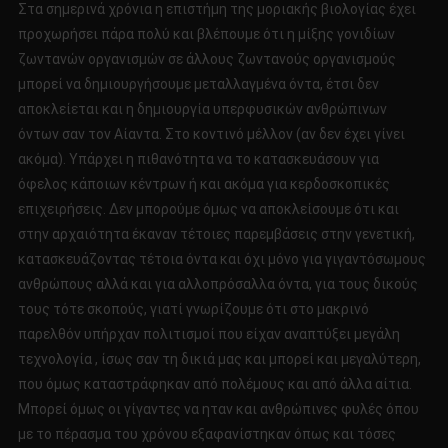
Στα σημερινά χρόνια η επιστήμη της μοριακής βιολογίας έχει
προχωρήσει πάρα πολύ και βλέπουμε ότι η μίξης γονιδίων
ζωντανών οργανισμών σε άλλους ζωντανούς οργανισμούς
μπορεί να δημιουργήσουμε μεταλλαγμένα όντα, έτσι δεν
αποκλείεται και η δημιουργία υπερφυσικών ανθρώπινων
όντων σαν τον Αίαντα. Στο κοντινό μέλλον (αν δεν έχει γίνει
ακόμα). Υπάρχει η πιθανότητα να το κατασκευάσουν για
όφελος κάποιων κέντρων ή και ακόμα για κερδοσκοπικές
επιχειρήσεις. Δεν μπορούμε όμως να αποκλείσουμε ότι και
στην αρχαιότητα έκαναν τέτοιες παρεμβάσεις στην γενετική,
κατασκευάζοντας τέτοια όντα και όχι μόνο για γιγαντόσωμους
ανθρώπους αλλά και για αλλοπρόσαλλα όντα, για τους δικούς
τους τότε σκοπούς, γιατί γνωρίζουμε ότι στο μακρινό
παρελθόν υπήρχαν πολιτισμοί που είχαν αναπτύξει μεγάλη
τεχνολογία , ίσως σαν τη δικιά μας και μπορεί και μεγαλύτερη,
που όμως καταστράφηκαν από πολέμους και από άλλα αίτια.
Μπορεί όμως οι γίγαντες να ηταν και ανθρώπινες φυλές όπου
με το πέρασμα του χρόνου εξαφανίστηκαν όπως και τόσες