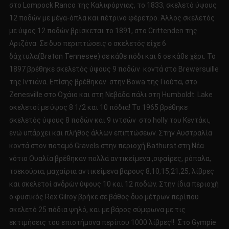
στο Lompock Ranco της Καλιφόρνιας, το 1833, σκελετό ύψους
12 ποδών με μέγα-όπλα και πέτρινο φέρετρο. Άλλος σκελετός
με ύψος 12 ποδών βρίσκεται το 1891, στο Crittenden της
Αριζόνα. Σε δυο περιπτώσεις ο σκελετός είχε 6
δάχτυλα(Braton Tennesee) σε κάθε πόδι και 6 σε κάθε χέρι. Το
1897 βρέθηκε σκελετός ύψους 9 ποδών κοντά στο Brewersuille
της Ιντιάνα. Επίσης βρέθηκαν στην Bowa της Γιούτα, στο
Zenesville στο Οχάιο και στη Νεβάδα πάλι στη Humboldt Lake
σκελετοί με ύψος 8 1/2 και 10 πόδια! Το 1965 βρέθηκε
σκελετός ύψους 8 ποδών και 9 ιντσών στο holly του Κεντάκι,
ενώ υπάρχει και πλήθος άλλων επιπτώσεων. Στην Αυστραλία
κοντά στον ποταμό Gravels στην περιοχή Bathurst στη Νέα
νότιο Ουαλία βρέθηκαν πολλά αντικείμενα ,σφαίρες, ρόπαλα,
τσεκούρια, μαχαίρια αντικείμενα βάρους 8,10,15,21,25, λίβρες
και σκελετοί ανδρών ύψους 10 και 12 ποδών. Στην ίδια περιοχή
ο φυσικός Rex Gilroy βρήκε σε βάθος δυο μέτρων περίπου
σκελετό 25 πόδια ψηλό, και με βάρος σύμφωνα με τις
εκτιμήσεις του επιστήμονα περίπου 1000 λίβρες!! Στο Gympie