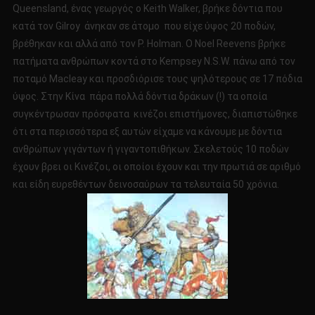
Queensland, ένας γεωργός ο Keith Walker, βρήκε δόντια που
κατά τον Gilroy άνηκαν σε άτομο που είχε ύψος 20 ποδών,
βρέθηκαν και αλλά από τον P. Holman. O Noel Reevens βρήκε
πατήματα ανθρώπων κοντά στο Kempsey N.S.W. πάνω από τον
ποταμό Macleay και προσδιόρισε τους ψηλότερους σε 17 πόδια
ύψος. Στην Κίνα πάρα πολλά δόντια δράκων (!) τα οποία
συγκέντρωσαν πρόσφατα κινέζοι επιστήμονες, διαπιστώθηκε
ότι στα περισσότερα εξ αυτών είχαμε να κάνουμε με δόντια
ανθρώπων γιγάντων ή γιγαντοπιθήκων. Σκελετούς 10 ποδών
έχουν βρει οι Κινέζοι, οι οποίοι έχουν και την πρωτιά σε αριθμό
και είδη ευρεθέντων δεινοσαύρων τα τελευταία 50 χρόνια.