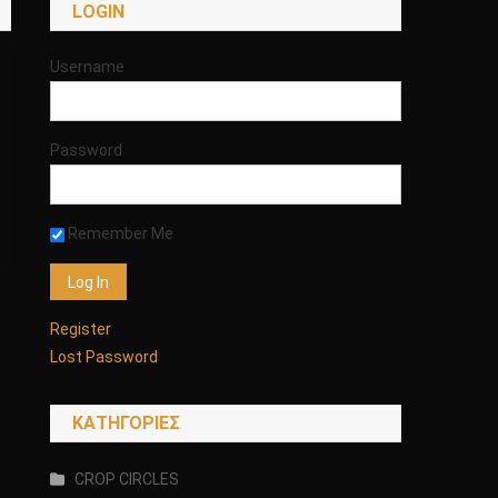
LOGIN
Username
Password
Remember Me
Register
Lost Password
KΑΤΗΓΟΡΊΕΣ
CROP CIRCLES