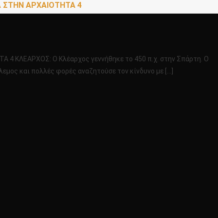
 ΣΤΗΝ ΑΡΧΑΙΟΤΗΤΑ 4
ΗΜΑΤΑ
 ΚΛΕΑΡΧΟΣ: Ο Κλέαρχος γεννήθηκε το 450 π.χ. στην Σπάρτη. Ο
εμος και πολλές φορές αναζητούσε τον κίνδυνο με […]
ΑΤΑ
ΤΑ