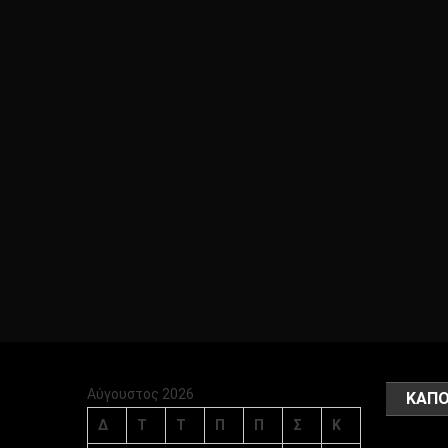
Αύγουστος 2026
ΚΑΠΟ
Δ
Τ
Τ
Π
Π
Σ
Κ