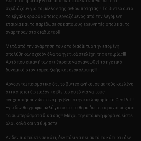
Δείτε το πρώτο βίντεο από όλα τα αλλά και θα δείτε τι
ΤΑ
σχεδιάζουν για το μέλλoν της ανθρωπότητας!!! Το βίντεο αυτό
GEN
το έβγαλε κρυφά κάποιος εργαζόμενος από την λεγόμενη
PET!!!!
εταιρία και το παρέδωσε σε κάποιους ερευνητές οπού και το
ΑΠΙΣΤΕΥΤΟ!!!!
ανάρτησαν στο διαδίκτυο!!
Μετά από την ανάρτηση του στο διαδίκτυο την επομένη
απολύθηκαν σχεδόν όλα τα ηγετικά στελέχη της εταιρίας!!!
Αυτό που είπαν ήταν ότι έπρεπε να ανανεωθεί το ηγετικό
δυναμικό στον τομέα ζωής και ανακάλυψης!!!
Αρνούνται πεισματικά ότι το βίντεο ανήκει σε αυτούς και λένε
ότι κάποιοι έφτιαξαν το βίντεο αυτό για να τους
ενοχοποιήσουν ώστε να μην βγει στην κυκλοφορία το Gen Pet!!!
Εγώ δεν θα γράψω αλλά για αυτό το θέμα δείτε το μόνοι σας και
τα συμπεράσματα δικά σας!!! Μέχρι την επόμενη φορά να είστε
όλοι καλά και να θυμάστε.
Αν δεν πιστεύετε σε κάτι, δεν πάει να πει αυτό το κάτι ότι δεν