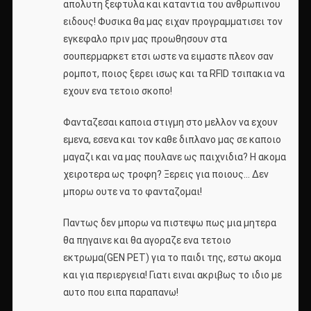
απολυτη ξεφτυλα και καταντια του ανθρωπινου
ειδους! Φυσικα θα μας ειχαν προγραμματισει τον
εγκεφαλο πριν μας προωθησουν στα
σουπερμαρκετ ετσι ωστε να ειμαστε πλεον σαν
ρομποτ, ποιος ξερει ισως και τα RFID τσιπακια να
εχουν ενα τετοιο σκοπο!
Φανταζεσαι καποια στιγμη στο μελλον να εχουν
εμενα, εσενα και τον καθε διπλανο μας σε καποιο
μαγαζι και να μας πουλανε ως παιχνιδια? Η ακομα
χειροτερα ως τροφη? Ξερεις για ποιους… Δεν
μπορω ουτε να το φανταζομαι!
Παντως δεν μπορω να πιστεψω πως μια μητερα
θα πηγαινε και θα αγοραζε ενα τετοιο
εκτρωμα(GEN PET) για το παιδι της, εστω ακομα
και για περιεργεια! Γιατι ειναι ακριβως το ιδιο με
αυτο που ειπα παραπανω!