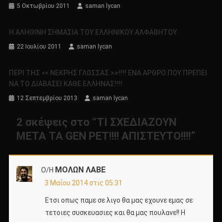
5 Οκτωβρίου 2011
saman lycan
Η ΑΛΗΘΙΝΗ ΣΗΜΑΣΙΑ ΤΟΥ ΕΛΛΗΝΙΚΟΥ ΑΛΦΑΒΗΤΟΥ
22 Ιουλίου 2011
saman lycan
ΠΕΡΙ ΤΗΣ << ΝΕΚΡΗΣ ΓΛΩΣΣΑΣ >>!!!! ΕΝΑ ΑΡΘΡΟ ΠΟΥ ΠΡΕΠΕΙ
ΝΑ ΤΟ ΔΙΑΒΑΣΕΙ ΚΑΘΕ ΕΛΛΗΝΑΣ!!!!
12 Σεπτεμβρίου 2013
saman lycan
2 σκέψεις στο “
ΤΙ ΣΧΕΔΙΑΖΟΥΝ
ΜΕΤΑ ΤΑ GEN PET!!!! ΑΠΙΣΤΕΥΤΟ!!!!
”
ΜΟΛΩΝ ΛΑΒΕ
Ο/Η
3 Μαΐου 2014 στις 05:31
Ετσι οπως παμε σε λιγο θα μας εχουνε εμας σε
τετοιες συσκευασιες και θα μας πουλανε!! Η