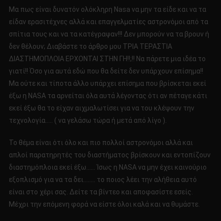
Μα πως είναι δυνατόν ολόκληρη Νasa να μην τα είδε και να τα
είδαν ερασιτέχνες αλλά και επαγγελματίες αστρονόμοι από τα
σπίτια τους και να τα κατέγραψαν!!! Δεν μπορούν να τα βρουν ή
δεν θέλουν; Διαβάστε το άρθρο μου ΤΡΙΑ ΤΕΡΑΣΤΙΑ
ΔΙΑΣΤΗΜΟΠΛΟΙΑ ΕΡΧΟΝΤΑΙ ΣΤΗΝ ΓΗ!!;!! Να πάρετε μια ιδέα το
γιατί!! Όσο για αυτά εδώ που θα δείτε δεν υπάρχουν επίσημα!!
Μα ούτε και τίποτα άλλο υπάρχει επίσημα που βρίσκεται εκεί
έξω η NASA τα αρνείται όλα αυτά λέγοντας ότι αν πέταγε κάτι
εκεί έξω θα το είχαν αιχμαλωτίσει για να του κλέψουν την
τεχνολογία….. ( να γελάσω τώρα ή μετά από λίγο ).
Το θέμα είναι ότι όλο και πιο πολλοί αστρονόμοι αλλά και
απλοί παρατηρητές του διαστήματος βρίσκουν και εντοπίζουν
διαστημόπλοια εκεί έξω…… Ίσως η NASA να μην έχει καινούριο
εξοπλισμό για να τα δει…….. το ποιος λέει την αλήθεια αυτό
είναι στο χέρι σας. Δείτε τα βίντεο και αποφασίστε εσείς.
Μέχρι την επόμενη φορά να είστε όλοι καλά και να θυμάστε.