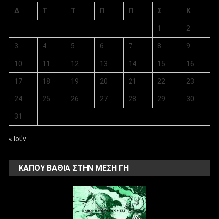
Δ
Τ
Τ
Π
Π
Σ
Κ
1
2
3
4
5
6
7
8
9
10
11
12
13
14
15
16
17
18
19
20
21
22
23
24
25
26
27
28
29
30
31
« Ιούν
ΚΑΠΟΥ ΒΑΘΙΑ ΣΤΗΝ ΜΕΣΗ ΓΗ