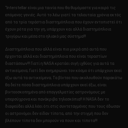
ΔΙΑΣΤΗΜΟΠΛΟΙΑ
“Interstellar είναι μια ταινία που θα θυμόμαστε για καιρό τις
ΣΤΟ
επόμενες γενιές. Αυτό το λέω γιατί τα τελευταία χρόνια εκτός
ΒΑΘΥ
από τα τρία τεράστια διαστημόπλοια που έχουν εντοπιστεί ότι
ΔΙΑΣΤΗΜΑ!!!!
έχουν ρότα για την γη, υπάρχουν και αλλά διαστημόπλοια
τριγύρω και μέσα στο ηλιακό μας σύστημα!!!
Διαστημόπλοια που αλλά είναι πιο μικρά από αυτά που
έρχονται αλλά και διαστημόπλοια που είναι τεραστίων
διαστάσεων!!! Γιατί η NASA κρατάει σιγή ιχθύος για αυτά τα
αντικείμενα; Γιατί δεν ενημερώνει τον κόσμο ότι υπάρχουν εκεί
έξω αυτά τα αντικείμενα; Τα βίντεο που ακολουθούν παρακάτω
θα δείτε πόσα διαστημόπλοια υπάρχουν εκεί έξω, είναι
βιντεοσκοπημένα από επαγγελματίες αστρονόμους με
υπερσύχρονα και πανάκριβα τηλεσκόπια!! Η NASA δεν το
διαψεύδει αλλά λέει ότι στις συντεταγμένες που τους έδωσαν
οι αστρονόμοι δεν είδαν τίποτα, από την στιγμή που δεν
βλέπουν τίποτα δεν μπορούν να πουν και τίποτα!!!