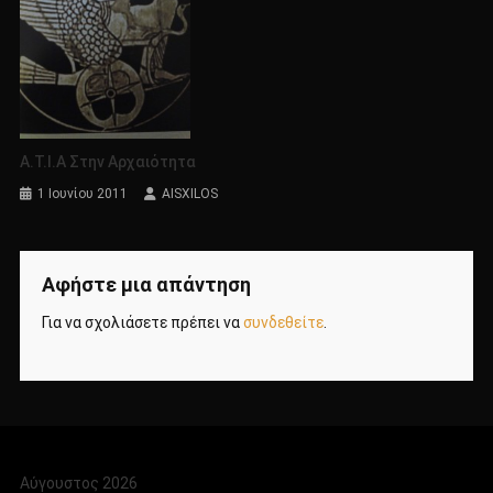
Α.Τ.Ι.Α Στην Αρχαιότητα
1 Ιουνίου 2011
AISXILOS
Αφήστε μια απάντηση
Για να σχολιάσετε πρέπει να
συνδεθείτε
.
Αύγουστος 2026