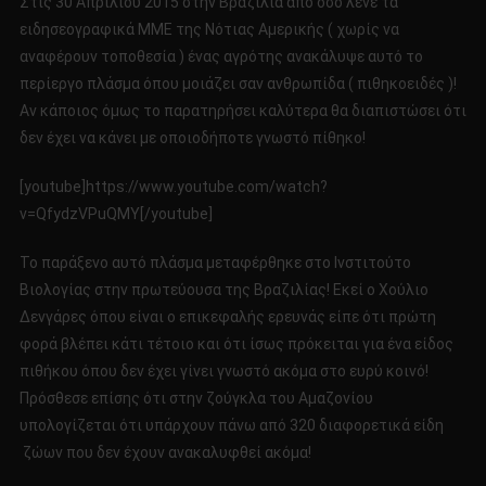
Στις 30 Απριλίου 2015 στην Βραζιλία από όσο λένε τα
ΑΝΘΡΩΠΙ
ειδησεογραφικά ΜΜΕ της Νότιας Αμερικής ( χωρίς να
Η
αναφέρουν τοποθεσία ) ένας αγρότης ανακάλυψε αυτό το
ΚΑΤΙ
περίεργο πλάσμα όπου μοιάζει σαν ανθρωπίδα ( πιθηκοειδές )!
ΑΛΛΟ!;!
Αν κάποιος όμως το παρατηρήσει καλύτερα θα διαπιστώσει ότι
δεν έχει να κάνει με οποιοδήποτε γνωστό πίθηκο!
[youtube]https://www.youtube.com/watch?
v=QfydzVPuQMY[/youtube]
Το παράξενο αυτό πλάσμα μεταφέρθηκε στο Ινστιτούτο
Βιολογίας στην πρωτεύουσα της Βραζιλίας! Εκεί ο Χούλιο
Δενγάρες όπου είναι ο επικεφαλής ερευνάς είπε ότι πρώτη
φορά βλέπει κάτι τέτοιο και ότι ίσως πρόκειται για ένα είδος
πιθήκου όπου δεν έχει γίνει γνωστό ακόμα στο ευρύ κοινό!
Πρόσθεσε επίσης ότι στην ζούγκλα του Αμαζονίου
υπολογίζεται ότι υπάρχουν πάνω από 320 διαφορετικά είδη
ζώων που δεν έχουν ανακαλυφθεί ακόμα!