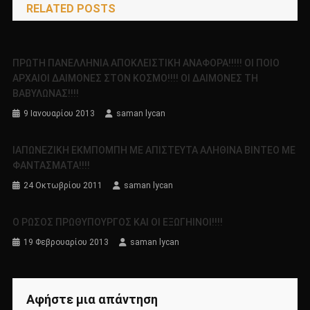
RELATED POSTS
ΠΡΩΤΗ ΠΑΝΕΛΛΗΝΙΑ ΑΠΟΚΛΕΙΣΤΙΚΗ ΑΝΑΦΟΡΑ!!!!! ΟΙ ΠΟΙΟ
ΑΡΧΑΙΟΙ ΔΑΙΜΟΝΕΣ ΣΤΟΝ ΚΟΣΜΟ!!!! ΟΙ ΔΑΙΜΟΝΕΣ ΤΗ
ΒΑΒΥΛΩΝΑΣ!!!!
9 Ιανουαρίου 2013
saman lycan
ΙΑΠΩΝΕΖΙΚΗ ΕΚΜΠΟΜΠΗ ΜΕ ΑΠΙΣΤΕΥΤΑ ΑΛΗΘΙΝΑ ΒΙΝΤΕΟ ΜΕ
ΦΑΝΤΑΣΜΑΤΑ!!!!
24 Οκτωβρίου 2011
saman lycan
Ο ΡΩΣΟΣ ΠΡΩΘΥΠΟΥΡΓΟΣ ΚΑΙ ΟΙ ΕΞΩΓΗΙΝΟΙ!!!!
19 Φεβρουαρίου 2013
saman lycan
Αφήστε μια απάντηση