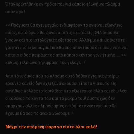
Όταν ερωτήθηκε αν πρόκειται για κάποιο εξωγήινο πλάσμα
απάντησε!
<< Πράγματι θα έχει μεγάλο ενδιαφέρον το αν είναι εξωγήινο
είδος, αυτό όμως θα φανεί από τις εξετάσεις DNA όπου θα
γίνουν και τις ιστολογικές εξετάσεις. Αλλά μια και με ρωτάτε
για κάτι το εξωπραγματικό θα σας απαντούσα ότι ίσως να είναι
κάποιο είδος πειράματος από κάποιο κέντρο γεννητικής ….. >>
καθώς τελείωνε την φράση του γέλαγε….!
Από τότε όμως που το πλάσμα αυτό δόθηκε για περεταίρω
έρευνες κανείς δεν έχει ξανά ακούσει τίποτα για αυτό! Ως
συνήθως πολλές ιστοσελίδες στο εξωτερικό αλλά και εδώ λέει
ο καθένας το κοντό του και το μακρύ του! Δυστυχώς δεν
υπάρχουν άλλες πληροφορίες οτιδήποτε νεότερο που θα
έχουμε θα σας το ανακοινώσουμε…!
Μέχρι την επόμενη φορά να είστε όλοι καλά!