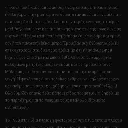
< Έκανε πολύ κρύο, αποφασίσαμε να γυρίσουμε πίσω, ο ήλιος
ήθελε γύρω στην μισή ώρα να δύσει, όταν μετά από ένα μίλι της
επιστροφής είδαμε τρία πλάσματα να τρέχουν προς το μέρος
μας!. Λόγο του αέρα και της πυκνής χιονόπτωσης ίσως δεν μας
είχαν δει. Η απόσταση που σταμάτησαν και τα είδαμε και εμείς
δεν ήταν πάνω από δέκα μέτρα! Έμοιαζαν σαν άνθρωποι διότι
στεκόντουσαν στα δυο τους πόδια, μα δεν ήταν άνθρωποι!
Είχαν ύψος από 2 μέτρα έως 2.30! Όλο τους το κορμί ήταν
καλυμμένο με τρίχες μαύρες ακόμη και το πρόσωπο τους!
Μόλις μας αντίκρισαν σάστισαν και τράπηκαν αμέσως σε
φυγή! Η φυγή τους ήταν τελείως ανθρώπινη, δηλαδή έτρεχαν
σαν άνθρωποι, ώσπου και χάθηκαν μέσα στην χιονοθύελλα….!
Όλα θύμιζαν επάνω τους κάποιο είδος τεράστιου πιθήκου, μα
το περπάτημα και το τρέξιμο τους ήταν όλο ίδιο με το
ανθρώπινο! >
Το 1900 στην ίδια περιοχή φωτογραφήθηκε ένα τέτοιο πλάσμα
το οποίο λέγεται ότι σκοτώθηκε από κάποιους κυνηγούς στα