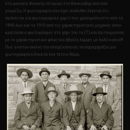
στο μουσείο Φυσικής Ιστορίας στο Βανκούβερ από όσο
γνωρίζω. Η φωτογραφία που έχει αναλυθεί λέγεται ότι
πρόκειται για φωτογραφικό χαρτί που χρησιμοποιείτο από το
1895 έως και το 1910 από τις χαρακτηριστικές μηχανές όπου
κρατούσε ο φωτογράφος στο χέρι του το (Τ) και λειτουργούσε
με το χαρακτηριστικό φλας και έβγαζε λάμψη με πολύ καπνό!!!
Πως γινόταν εκείνη την εποχή κάποιος να παραχαράξει μια
φωτογραφία ειδικά σε ένα τέτοιο θέμα;