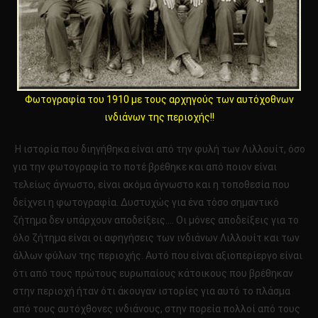
Φωτογραφία του 1910 με τους αρχηγούς των αυτόχοθνων
ινδιάνων της πε
ριοχής!!
Η ιστορία που διηγήθηκα είναι από την φυλή των Λιλλουίτ, όσο
για την φωτογραφία το ποτέ βρέθηκε και από ποιον είναι
τελείως άγνωστο, είναι ακόμα άγνωστο και η τοποθεσία που
δείχνει η φωτογραφία. Δυστυχώς για ένα τόσο σημαντικό
ζήτημα δεν υπάρχουν αποδείξεις…. Οι μόνες αποδείξεις για το
όλο ζήτημα είναι οι αφηγήσεις των ινδιάνων Λιλλουίτ και των
άλλων φύλων της περιοχής. Αυτό που είναι αξιοπερίεργο είναι
ότι από τους πρώτους ευρωπαίους κάτοικους που βρέθηκαν
στην περιοχή ήταν ότι άκουγαν ιστορίες για αυτό το πλάσμα
από τους αυτόχθονες ινδιάνους, στην πορεία πολλοί από τους