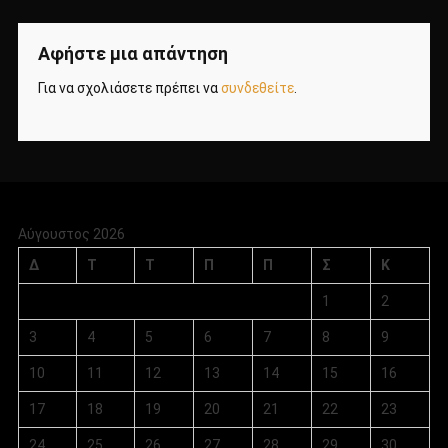
Αφήστε μια απάντηση
Για να σχολιάσετε πρέπει να
συνδεθείτε
.
Αύγουστος 2026
Δ
Τ
Τ
Π
Π
Σ
Κ
1
2
3
4
5
6
7
8
9
10
11
12
13
14
15
16
17
18
19
20
21
22
23
24
25
26
27
28
29
30