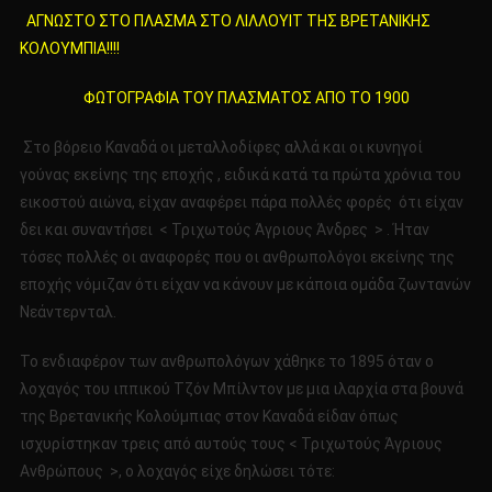
Το
ΑΓΝΩΣΤΟ ΣΤΟ ΠΛΑΣΜΑ ΣΤΟ ΛΙΛΛΟΥΙΤ ΤΗΣ ΒΡΕΤΑΝΙΚΗΣ
ΑΓΝΩΣΤ
ΚΟΛΟΥΜΠΙΑ!!!!
ΣΤΟ
ΠΛΑΣΜΑ
ΦΩΤΟΓΡΑΦΙΑ ΤΟΥ ΠΛΑΣΜΑΤΟΣ ΑΠΟ ΤΟ 1900
ΣΤΟ
ΛΙΛΛΟΥΙ
Στο βόρειο Καναδά οι μεταλλοδίφες αλλά και οι κυνηγοί
ΤΗΣ
γούνας εκείνης της εποχής , ειδικά κατά τα πρώτα χρόνια του
ΒΡΕΤΑΝΙ
εικοστού αιώνα, είχαν αναφέρει πάρα πολλές φορές ότι είχαν
ΚΟΛΟΥΜΠΙ
δει και συναντήσει < Τριχωτούς Άγριους Άνδρες > . Ήταν
ΦΩΤΟΓΡ
ΤΟΥ
τόσες πολλές οι αναφορές που οι ανθρωπολόγοι εκείνης της
ΠΛΑΣΜΑ
εποχής νόμιζαν ότι είχαν να κάνουν με κάποια ομάδα ζωντανών
ΑΠΟ
Νεάντερνταλ.
ΤΟ
1900
Το ενδιαφέρον των ανθρωπολόγων χάθηκε το 1895 όταν ο
λοχαγός του ιππικού Τζόν Μπίλντον με μια ιλαρχία στα βουνά
της Βρετανικής Κολούμπιας στον Καναδά είδαν όπως
ισχυρίστηκαν τρεις από αυτούς τους < Τριχωτούς Άγριους
Ανθρώπους >, ο λοχαγός είχε δηλώσει τότε: