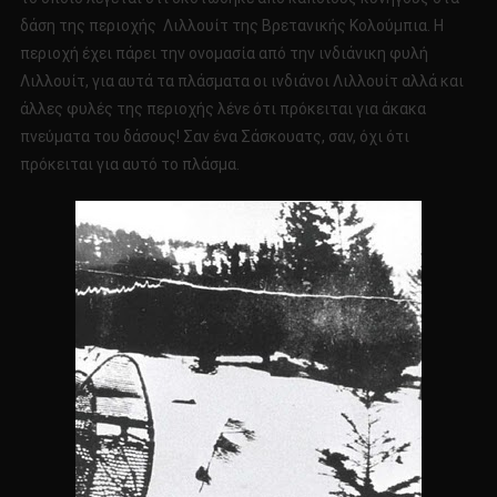
δάση της περιοχής Λιλλουίτ της Βρετανικής Κολούμπια. Η
περιοχή έχει πάρει την ονομασία από την ινδιάνικη φυλή
Λιλλουίτ, για αυτά τα πλάσματα οι ινδιάνοι Λιλλουίτ αλλά και
άλλες φυλές της περιοχής λένε ότι πρόκειται για άκακα
πνεύματα του δάσους! Σαν ένα Σάσκουατς, σαν, όχι ότι
πρόκειται για αυτό το πλάσμα.