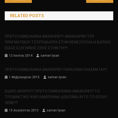
άρθρων
RELATED POSTS
ΠΡΩΤΗ ΠΑΝΕΛΛΗΝΙΑ ΑΝΑΦΟΡΑ!!!! ΑΝΑΚΑΛΥΨΗ ΤΟΥ
ΠΡΑΓΜΑΤΙΚΟΥ ΤΣΟΥΠΑΚΑΠΡΑ ΣΤΗΝ ΒΕΝΕΖΟΥΕΛΑ Η ΚΑΠΟΙΟ
ΕΙΔΟΣ ΕΞΩΓΗΙΝΗΣ ΖΩΗΣ ΣΤΗΝ ΓΗ!!!!
12 Ιουνίου 2014
saman lycan
ΠΡΩΤΗ ΠΑΝΕΛΛΗΝΙΑ ΑΝΑΦΟΡΑ!!! ΠΑΡΑΞΕΝΑ ΠΛΑΣΜΑΤΑ!!!!
1 Φεβρουαρίου 2015
saman lycan
ΕΙΔΙΚΟ ΑΡΘΡΟ!!!! ΠΡΩΤΗ ΠΑΝΕΛΛΗΝΙΑ ΑΝΑΦΟΡΑ!!!! ΤΟ
ΤΡΟΜΑΚΤΙΚΟ ΨΑΡΙ ΛΑΜΠΡΑΙΝΑ ΔΕΝ ΕΙΝΑΙ ΑΥΤΟ ΤΟ ΟΠΟΙΟ
ΛΕΝΕ!!!!
15 Αυγούστου 2013
saman lycan