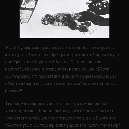
Η φωτογραφία αυτή είναι άγνωστο το ποιος την είχε στην
κατοχή του, λέγεται ότι βρέθηκε σε μια εγκαταλειμμένη άγρο-
αποθήκη στην εξοχή της Λιλλουίτ. Οι μισοί από τους
κρυπτοζωολόγους πιστεύουν ότι πρόκειται για πλάστη
φωτογραφία, ότι πρόκειται για αυθεντική φωτογραφία μεν
αλλά το πλάσμα ίσως είναι ένα σπάνιο είδος λιονταριού των
βουνών!!!
Τι είδος λιονταριού είναι αυτό που έχει ανθρωποειδές
χαρακτηριστικά!;! Κάποιοι άλλοι ερευνητές πιστεύουν ότι
πρόκειται για τελείως πλαστή κατάσταση. Δεν εξηγούν την
πλαστότητα, η φωτογραφία αυτή βρίσκεται αυτήν την στιγμή