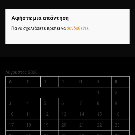
Αφήστε μια απάντηση
Για να σχολιάσετε πρέπει να
συνδεθείτε
.
Αύγουστος 2026
Δ
Τ
Τ
Π
Π
Σ
Κ
1
2
3
4
5
6
7
8
9
10
11
12
13
14
15
16
17
18
19
20
21
22
23