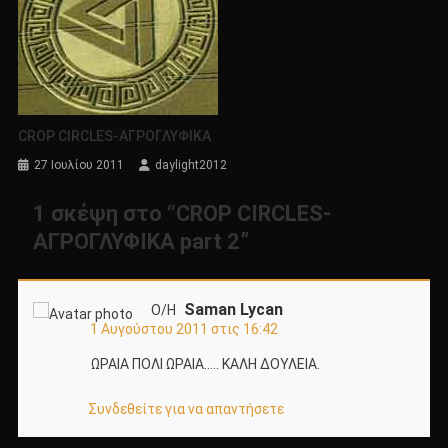
CROP CIRCLES-ΑΓΡΟΓΛΥΦΙΚΑ
27 Ιουλίου 2011
daylight2012
1 σκέψη στο “
CROP CIRCLES-
ΑΓΡΟΓΛΥΦΙΚΑ part 2
”
Saman Lycan
Ο/Η
1 Αυγούστου 2011 στις 16:42
ΩΡΑΙΑ ΠΟΛΙ ΩΡΑΙΑ….. ΚΑΛΗ ΔΟΥΛΕΙΑ.
Συνδεθείτε για να απαντήσετε