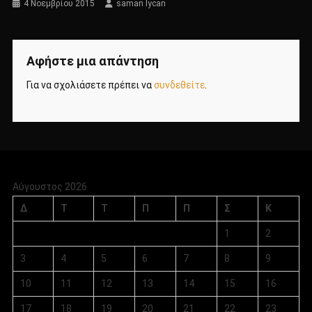
4 Νοεμβρίου 2015
saman lycan
Αφήστε μια απάντηση
Για να σχολιάσετε πρέπει να
συνδεθείτε
.
Αύγουστος 2026
Δ
Τ
Τ
Π
Π
Σ
Κ
1
2
3
4
5
6
7
8
9
10
11
12
13
14
15
16
17
18
19
20
21
22
23