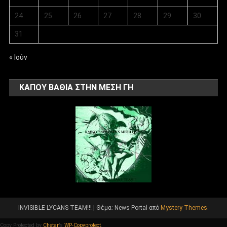
24
25
26
27
28
29
30
31
« Ιούν
ΚΑΠΟΥ ΒΑΘΙΑ ΣΤΗΝ ΜΕΣΗ ΓΗ
INVISIBLE LYCANS TEAM!!!
|
Θέμα: News Portal από
Mystery Themes
.
Copy Protected by
Chetan
's
WP-Copyprotect
.