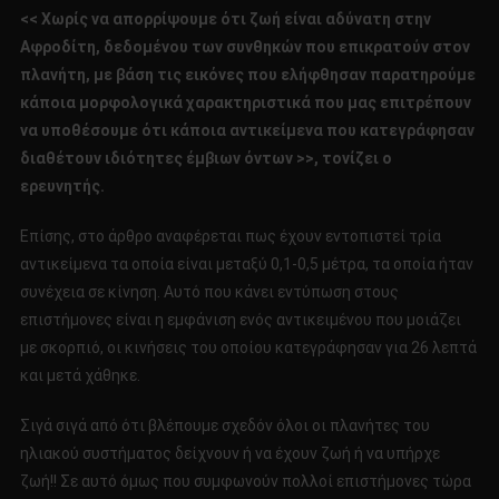
ΠΛΑΝΗΤΗ!!!
<< Χωρίς να απορρίψουμε ότι ζωή είναι αδύνατη στην
Αφροδίτη, δεδομένου των συνθηκών που επικρατούν στον
πλανήτη, με βάση τις εικόνες που ελήφθησαν παρατηρούμε
κάποια μορφολογικά χαρακτηριστικά που μας επιτρέπουν
να υποθέσουμε ότι κάποια αντικείμενα που κατεγράφησαν
διαθέτουν ιδιότητες έμβιων όντων >>, τονίζει ο
ερευνητής.
Επίσης, στο άρθρο αναφέρεται πως έχουν εντοπιστεί τρία
αντικείμενα τα οποία είναι μεταξύ 0,1-0,5 μέτρα, τα οποία ήταν
συνέχεια σε κίνηση. Αυτό που κάνει εντύπωση στους
επιστήμονες είναι η εμφάνιση ενός αντικειμένου που μοιάζει
με σκορπιό, οι κινήσεις του οποίου κατεγράφησαν για 26 λεπτά
και μετά χάθηκε.
Σιγά σιγά από ότι βλέπουμε σχεδόν όλοι οι πλανήτες του
ηλιακού συστήματος δείχνουν ή να έχουν ζωή ή να υπήρχε
ζωή!! Σε αυτό όμως που συμφωνούν πολλοί επιστήμονες τώρα