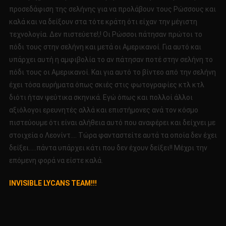
προσεδάφιση της σελήνης για να προλάβουν τους Ρώσσους και
καλά και να δείξουν στα τότε κράτη ότι είχαν την μέγιστη
τεχνολογία. Δεν πιστεύετε!;! Οι Ρώσσοι πάτησαν πρώτοι το
πόδι τους στην σελήνη και μετά οι Αμερικανοί. Για αυτό και
υπάρχει αυτή η αμφιβολία το αν πάτησαν ποτέ στην σελήνη το
πόδι τους οι Αμερικανοί. Και για αυτό το βίντεο από την σελήνη
έχει τόσα ευρήματα όπως σκιές στις φωτογραφίες κτλ κτλ
διότι ήταν ψεύτικα σκηνικά. Εγώ όπως και πολλοί άλλοι
αξιόλογοι ερευνητές αλλά και επιστήμονες ανά τον κόσμο
πιστεύουμε ότι είναι αλήθεια αυτό που αναφέρει και δείχνει με
στοιχεία ο Λεονίντ…. Τώρα φανταστείτε αυτά τα οποία δεν έχει
δείξει…..πάντα υπάρχει κάτι που δεν έχουν δείξει!! Μέχρι την
επόμενη φορά να είστε καλά.
INVISIBLE LYCANS TEAM!!!