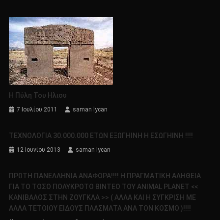
Η Πύλη Του Ηλιου
7 Ιουλίου 2011
saman lycan
ΤΕΧΝΟΛΟΓΙΑ 30.000.000 ΕΤΩΝ ΕΞΩΓΗΙΝΗ Η ΕΣΩΓΗΙΝΗ !!!!
12 Ιουνίου 2013
saman lycan
ΠΡΩΤΗ ΠΑΝΕΛΛΗΝΙΑ ΑΝΑΦΟΡΑ!!!! Η ΠΡΑΓΜΑΤΙΚΗ ΑΛΗΘΕΙΑ
ΓΙΑ ΤΟ ΤΟΣΟ ΠΟΛΥΚΡΟΤΟ ΒΙΝΤΕΟ ΤΟΥ ANIMAL PLANET <<
ΚΑΝΙΒΑΛΟΣ ΣΤΗΝ ΖΟΥΓΚΛΑ >> ( ΑΛΛΑ ΚΑΙ Η ΣΥΓΚΡΙΣΗ ΜΕ
ΑΛΛΑ ΤΕΤΟΙΟΥ ΕΙΔΟΥΣ ΠΛΑΣΜΑΤΑ ΑΝΑ ΤΟΝ ΚΟΣΜΟ )!!!!