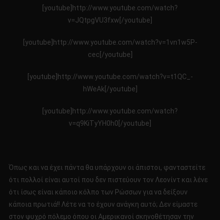
[youtube]http://www.youtube.com/watch?
v=JQtpgVU3fxw[/youtube]
[youtube]http://www.youtube.com/watch?v=1vn1w5P-
cec[/youtube]
[youtube]http://www.youtube.com/watch?v=t1QC_-
hWeAk[/youtube]
[youtube]http://www.youtube.com/watch?
v=q9KiTyYH0h0[/youtube]
Όπως και να έχει πάντα θα υπάρχουν οι άπιστοι, φανταστείτε
ότι πολλοί είναι αυτοί που δεν πιστεύουν τον Λεονίντ και λένε
ότι ίσως είναι κάποιο κόλπο των Ρώσσων για να δείξουν
κάποια πρωτιά!! Λέτε να το έχουν ανάγκη αυτό; Δεν είμαστε
στον ψυχρό πόλεμο όπου οι Αμερικανοί σκηνοθέτησαν την