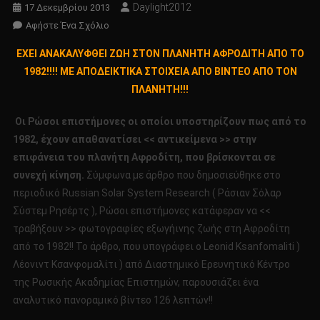
Daylight2012
17 Δεκεμβρίου 2013
Για
Αφήστε Ένα Σχόλιο
Το
ΕΧΕΙ ΑΝΑΚΑΛΥΦΘΕΙ ΖΩΗ ΣΤΟΝ ΠΛΑΝΗΤΗ ΑΦΡΟΔΙΤΗ ΑΠΟ ΤΟ
ΕΧΕΙ
1982!!!! ΜΕ ΑΠΟΔΕΙΚΤΙΚΑ ΣΤΟΙΧΕΙΑ ΑΠΟ ΒΙΝΤΕΟ ΑΠΟ ΤΟΝ
ΑΝΑΚΑΛΥΦΘΕΙ
ΠΛΑΝΗΤΗ!!!
ΖΩΗ
ΣΤΟΝ
Οι Ρώσοι επιστήμονες οι οποίοι υποστηρίζουν πως από το
ΠΛΑΝΗΤΗ
1982, έχουν απαθανατίσει << αντικείμενα >> στην
ΑΦΡΟΔΙΤΗ
ΑΠΟ
επιφάνεια του πλανήτη Αφροδίτη, που βρίσκονται σε
ΤΟ
συνεχή κίνηση.
Σύμφωνα με άρθρο που δημοσιεύθηκε στο
1982!!!!
περιοδικό Russian Solar System Research ( Ράσιαν Σόλαρ
ΜΕ
Σύστεμ Ρησέρτς ), Ρώσοι επιστήμονες κατάφεραν να <<
ΑΠΟΔΕΙΚΤΙΚΑ
τραβήξουν >> φωτογραφίες εξωγήινης ζωής στη Αφροδίτη
ΣΤΟΙΧΕΙΑ
από το 1982!! Το άρθρο, που υπογράφει ο Leonid Ksanfomaliti )
ΑΠΟ
Λέονιντ Κσανφομαλίτι ) από Διαστημικό Ερευνητικό Κέντρο
ΒΙΝΤΕΟ
της Ρωσικής Ακαδημίας Επιστημών, παρουσιάζει ένα
ΑΠΟ
αναλυτικό πανοραμικό βίντεο 126 λεπτών!!
ΤΟΝ