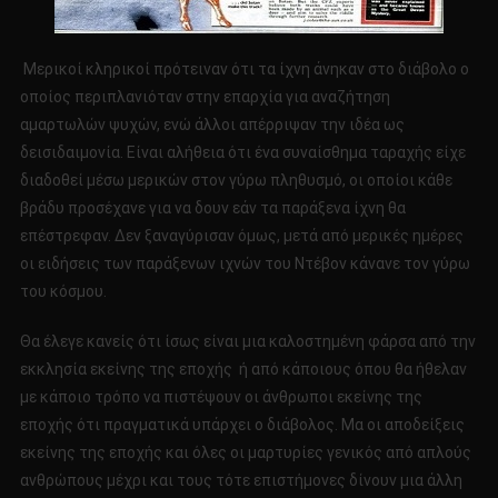
Μερικοί κληρικοί πρότειναν ότι τα ίχνη άνηκαν στο διάβολο ο
οποίος περιπλανιόταν στην επαρχία για αναζήτηση
αμαρτωλών ψυχών, ενώ άλλοι απέρριψαν την ιδέα ως
δεισιδαιμονία. Είναι αλήθεια ότι ένα συναίσθημα ταραχής είχε
διαδοθεί μέσω μερικών στον γύρω πληθυσμό, οι οποίοι κάθε
βράδυ προσέχανε για να δουν εάν τα παράξενα ίχνη θα
επέστρεφαν. Δεν ξαναγύρισαν όμως, μετά από μερικές ημέρες
οι ειδήσεις των παράξενων ιχνών του Ντέβον κάνανε τον γύρω
του κόσμου.
Θα έλεγε κανείς ότι ίσως είναι μια καλοστημένη φάρσα από την
εκκλησία εκείνης της εποχής ή από κάποιους όπου θα ήθελαν
με κάποιο τρόπο να πιστέψουν οι άνθρωποι εκείνης της
εποχής ότι πραγματικά υπάρχει ο διάβολος. Μα οι αποδείξεις
εκείνης της εποχής και όλες οι μαρτυρίες γενικός από απλούς
ανθρώπους μέχρι και τους τότε επιστήμονες δίνουν μια άλλη