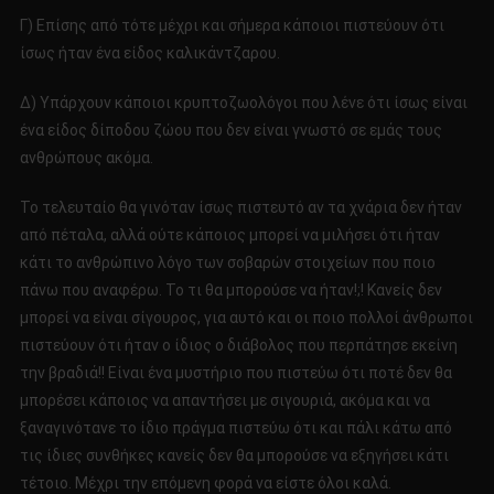
Γ) Επίσης από τότε μέχρι και σήμερα κάποιοι πιστεύουν ότι
ίσως ήταν ένα είδος καλικάντζαρου.
Δ) Υπάρχουν κάποιοι κρυπτοζωολόγοι που λένε ότι ίσως είναι
ένα είδος δίποδου ζώου που δεν είναι γνωστό σε εμάς τους
ανθρώπους ακόμα.
Το τελευταίο θα γινόταν ίσως πιστευτό αν τα χνάρια δεν ήταν
από πέταλα, αλλά ούτε κάποιος μπορεί να μιλήσει ότι ήταν
κάτι το ανθρώπινο λόγο των σοβαρών στοιχείων που ποιο
πάνω που αναφέρω. Το τι θα μπορούσε να ήταν!;! Κανείς δεν
μπορεί να είναι σίγουρος, για αυτό και οι ποιο πολλοί άνθρωποι
πιστεύουν ότι ήταν ο ίδιος ο διάβολος που περπάτησε εκείνη
την βραδιά!! Είναι ένα μυστήριο που πιστεύω ότι ποτέ δεν θα
μπορέσει κάποιος να απαντήσει με σιγουριά, ακόμα και να
ξαναγινότανε το ίδιο πράγμα πιστεύω ότι και πάλι κάτω από
τις ίδιες συνθήκες κανείς δεν θα μπορούσε να εξηγήσει κάτι
τέτοιο. Μέχρι την επόμενη φορά να είστε όλοι καλά.