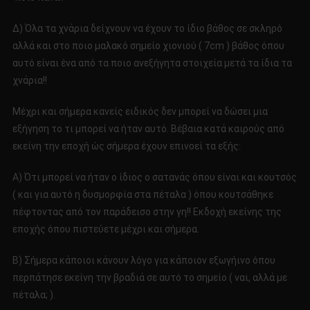
Δ) Όλα τα χνάρια δείχνουν να έχουν το ίδιο βάθος σε σκληρό
αλλά και στο ποιο μαλακό σημείο χιονιού ( 7cm ) βάθος όπου
αυτό είναι ένα από τα ποιο ανεξήγητα στοιχεία μετά τα ίδια τα
χνάρια!!
Μέχρι και σήμερα κανείς ειδικός δεν μπορεί να δώσει μια
εξήγηση το τι μπορεί να ήταν αυτό. Βέβαια κατά καιρούς από
εκείνη την εποχή ώς σήμερα έχουν επινοεί τα εξής:
Α) Ότι μπορεί να ήταν ο ίδιος ο σατανάς όπου είναι και κουτσός
( και για αυτό η δυσμορφία στα πέταλα ) όπου κουτσάθηκε
πέφτοντας από τον παράδεισο στην γη!! Εκδοχή εκείνης της
εποχής όπου πιστεύετε μέχρι και σήμερα.
Β) Σήμερα κάποιοι κάνουν λόγο για κάποιον εξωγήινο όπου
περπάτησε εκείνη την βραδιά σε αυτό το σημείο ( ναι, αλλά με
πέταλα; ).