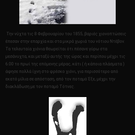
Την νύχτα τις 8 Φεβρουαρίου του 1855, βαριές χιονοπτώσεις
έπεσαν στην επαρχία και στα μικρά χωριά του νότιου Ντέβον.
Τα τελευταία χιόνια θεωρείται ότι πέσανε γύρω στα
μεσάνυχτα, και μεταξύ αυτής της ώρας και περίπου μέχρι τις
6.00 το πρωί της επόμενης μέρας, κάτι ( ή κάποια πλάσματα )
άφησε πολλά ίχνη στο φρέσκο χιόνι, για περισσότερο από
εκατό μίλια σε απόσταση, από τον ποταμό Έξε, μέχρι την
διακλάδωση με τον ποταμό Tότνες.