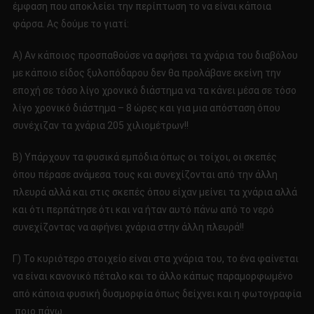
έμφαση που αποκλείει την περίπτωση το να είναι κάποια
φάρσα. Ας δούμε το γιατί:
Α) Αν κάποιος προσπαθούσε να αφήσει τα χνάρια του διαβόλου
με κάποιο είδος ξυλοπόδαρου δεν θα προλάβανε εκείνη την
εποχή σε τόσο λίγο χρονικό διάστημα να τα κάνει μέσα σε τόσο
λίγο χρονικό διάστημα – 8 ώρες και για μια απόσταση όπου
συνέχιζαν τα χνάρια 205 χιλιομέτρων!!
Β) Υπάρχουν τα φυσικά εμπόδια όπως οι τοίχοι, οι σκεπές
όπου πέρασε ανάμεσα τους και συνεχίζονται από την άλλη
πλευρά αλλά και στις σκεπές όπου είχαν μείνει τα χνάρια αλλά
και ότι περπάτησε ότι και να ήταν αυτό πάνω από το νερό
συνεχίζοντας να αφήνει χνάρια στην άλλη πλευρά!!
Γ) Το κυριότερο στοιχείο είναι στα χνάρια του, το ένα φαίνεται
να είναι κανονικό πέταλο και το άλλο κάπως παραμορφωμένο
από κάποια φυσική δυσμορφία όπως δείχνει και η φωτογραφία
ποιο πάνω.