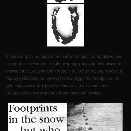
Οι βοσκοί ήταν οι πρώτοι που είδαν το πρωί τα παράξενα ίχνη
σε σχήμα πέταλου και σε ευθεία γραμμή, περνούσαν πάνω από
στέγες σπιτιών, μέσα από τοίχους και κάλυπταν μια τεράστια
περιοχή εδάφους και συνεχίζονταν μέχρι τον ποταμό και τα
ίχνη πέρναγαν από την άλλη πλευρά του ποταμού σαν το
πλάσμα αυτό να είχε περπατήσει πάνω από το νερό!!