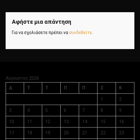
Αφήστε μια απάντηση
Για να σχολιάσετε πρέπει να
συνδεθείτε
.
Αύγουστος 2026
Δ
Τ
Τ
Π
Π
Σ
Κ
1
2
3
4
5
6
7
8
9
10
11
12
13
14
15
16
17
18
19
20
21
22
23