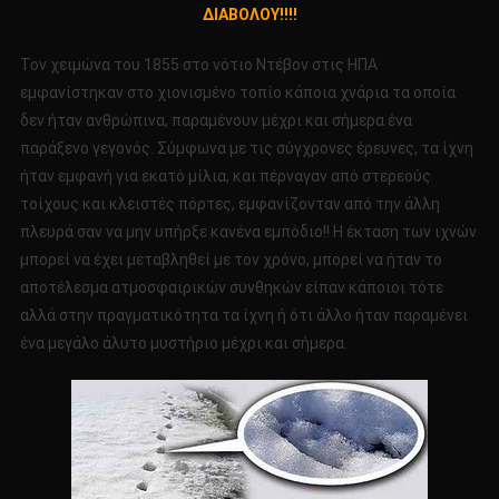
ΔΙΑΒΟΛΟΥ!!!!
Ο
ΔΙΑΒΟΛΟ
Τον χειμώνα του 1855 στο νότιο Ντέβον στις ΗΠΑ
ΠΕΡΠΑΤΗ
εμφανίστηκαν στο χιονισμένο τοπίο κάποια χνάρια τα οποία
ΣΤΗΝ
δεν ήταν ανθρώπινα, παραμένουν μέχρι και σήμερα ένα
ΓΗ!!!!
ΤΑ
παράξενο γεγονός. Σύμφωνα με τις σύγχρονες έρευνες, τα ίχνη
ΧΝΑΡΙΑ
ήταν εμφανή για εκατό μίλια, και πέρναγαν από στερεούς
ΤΟΥ
τοίχους και κλειστές πόρτες, εμφανίζονταν από την άλλη
ΔΙΑΒΟΛΟΥ!!
πλευρά σαν να μην υπήρξε κανένα εμπόδιο!! Η έκταση των ιχνών
μπορεί να έχει μεταβληθεί με τον χρόνο, μπορεί να ήταν το
αποτέλεσμα ατμοσφαιρικών συνθηκών είπαν κάποιοι τότε
αλλά στην πραγματικότητα τα ίχνη ή ότι άλλο ήταν παραμένει
ένα μεγάλο άλυτο μυστήριο μέχρι και σήμερα.