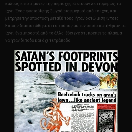
καλούς επιστήμονες της περιοχής εξέτασαν λεπτομερώς τα
ίχνη. Ένας φυσιοδίφης ζωγράφισε μερικά από τα ίχνη, και
μέτρησε την απόσταση μεταξύ τους, ήταν οκτώ μισή ίντσες.
Επίσης διαπιστώθηκε ότι ο τρόπος με τον οποίο πατήθηκαν τα
ίχνη, ένα μπροστά από το άλλο, έδειχνε ότι πρέπει το πλάσμα
να ήταν δίποδο και όχι τετράποδο.