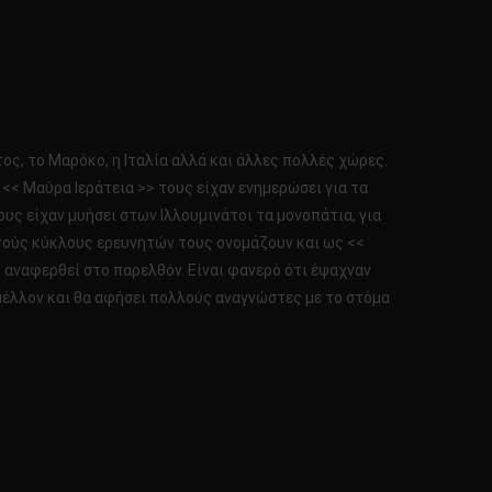
τος, το Μαρόκο, η Ιταλία αλλά και άλλες πολλές χώρες.
α << Μαύρα Ιεράτεια >> τους είχαν ενημερώσει για τα
υς είχαν μυήσει στων Ιλλουμινάτοι τα μονοπάτια, για
στούς κύκλους ερευνητών τους ονομάζουν και ως <<
ω αναφερθεί στο παρελθόν. Είναι φανερό ότι έψαχναν
 μέλλον και θα αφήσει πολλούς αναγνώστες με το στόμα