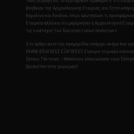
τους εξαγάγη εις το εξωτερικόν. Εμάθομεν δ’ ότι ο κύ
βοήθειαν της Αρχαιολογικής Εταιρίας, και ζητεί υπέρ
Βερολίνο και Λονδίνο, όπως ερωτήσωσι τι προσφέρουσι
Εταιρεία αλλά και ότι μερίμνησεν η Αρχαιολογική Εταιρί
τις ο κάτοχος των δύο γιγαντιαίων σκελετών.»
Στο άρθρο αυτό της εφημερίδας υπάρχει ακόμα ένα τρομ
ΕΚΑΝΕ ΕΙΣΑΓΩΓΕΣ ΕΞΑΓΩΓΕΣ!;! Σίγουρα το μυαλό κάποιου 
ξένους Τέκτονες – Μασόνους όπου μύησαν τους Έλληνες
βρισκόταν στην χώρα μας!!