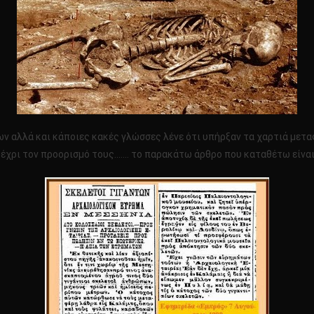
ΠΑΛΑΙΟΝΤΟΛΟΓΙΚΩΝ
ΑΝΑΚΑΛΥΨΕΩΝ
ΒΕΡΟΛΙΝΟΥ
ΚΑΙ
ΛΟΝΔΙΝΟΥ!!!!
ων αλλά και κάποιες κακές γλώσσες λένε ότι υπήρξαν τα χαρτιά μετ
μέχρι τον προορισμό τους……. το παρακάτω άρθρο που καταθέτω είνα