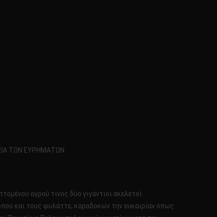
ΞΙΑ ΤΩΝ ΕΥΡΗΜΑΤΩΝ.
απτομένου αγρού τινος δύο γιγάντιοι σκελετοί
όπου και τους φυλάττε, καραδοκών την ευκαιρίαν όπως