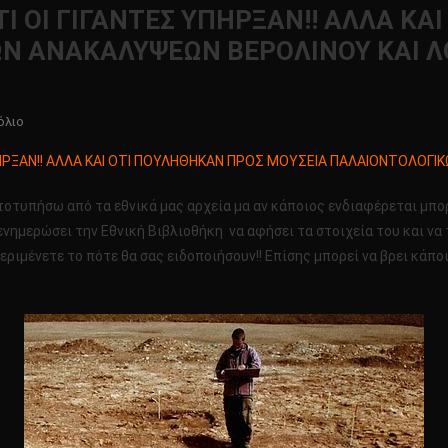
ΤΙ ΟΙ ΓΙΓΑΝΤΕΣ ΥΠΗΡΞΑΝ!! ΑΛΛΑ Κ
Ν ΑΝΑΚΑΛΥΨΕΩΝ ΒΕΡΟΛΙΝΟΥ ΚΑΙ ΛΟ
Για
όλιο
Το
ΥΠΗΡΞΑΝ!! ΑΛΛΑ ΚΑΙ ΟΤΙ ΠΟΥΛΗΘΗΚΑΝ ΠΡΟΣ ΜΟΥΣΕΙΑ ΠΑΛΑΙΟΝΤΟΛΟΓΙΚ
ΕΙΔΙΚΟ
ΑΡΘΡΟ!!
τυπήσω από τα εθνικά μας αρχεία μα αν κάποιος ενδιαφέρεται μπορε
ΑΠΟΔΕΙΞΗ
ενημερώσει την Εθνική Βιβλιοθήκη να αφήσει τα στοιχεία του και να 
ΟΤΙ
περιμένετε το πότε θα σας ειδοποιήσουν!! Επίσης μπορεί να βρει κάπ
ΟΙ
ΓΙΓΑΝΤΕΣ
ΥΠΗΡΞΑΝ!!
ΑΛΛΑ
ΚΑΙ
ΟΤΙ
ΠΟΥΛΗΘΗΚΑΝ
ΠΡΟΣ
ΜΟΥΣΕΙΑ