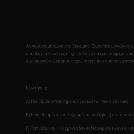
Ας γυρίσουμε όμως στο θέμα μας. Είμαστε η μοναδική χώρ
υπήρξαν οι γίγαντες ή όχι. Πολλά στοιχεία υπάρχουν α
δημιουργούνται κάποιες ερωτήσεις που πρέπει να απα
Ερωτήσεις:
Α) Που βρίσκονται σήμερα οι σκελετοί των γιγάντων;
Β) Είναι θαμμένοι και ξεχασμένοι (επίτηδες) σε κάποι
Γ) Γιατί εδώ και 112 χρόνια δεν ενδιαφέρθηκε κανείς υ