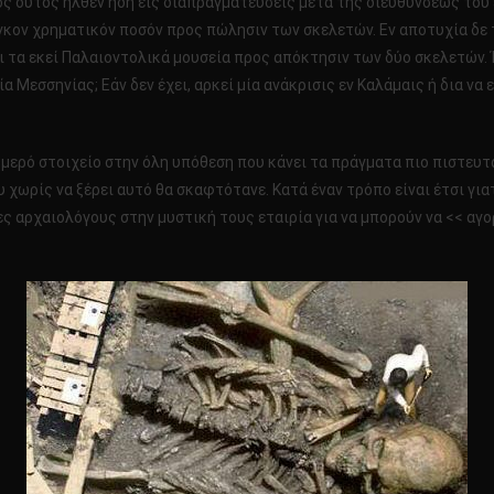
ριος ούτος ήλθεν ήδη εις διαπραγματεύσεις μετά της διευθύνσεως του
ογκον χρηματικόν ποσόν προς πώλησιν των σκελετών. Εν αποτυχία δε 
 τα εκεί Παλαιοντολικά μουσεία προς απόκτησιν των δύο σκελετών.
α Μεσσηνίας; Εάν δεν έχει, αρκεί μία ανάκρισις εν Καλάμαις ή δια να
ερό στοιχείο στην όλη υπόθεση που κάνει τα πράγματα πιο πιστευτά!!
χωρίς να ξέρει αυτό θα σκαφτότανε. Κατά έναν τρόπο είναι έτσι γιατ
 αρχαιολόγους στην μυστική τους εταιρία για να μπορούν να << αγ