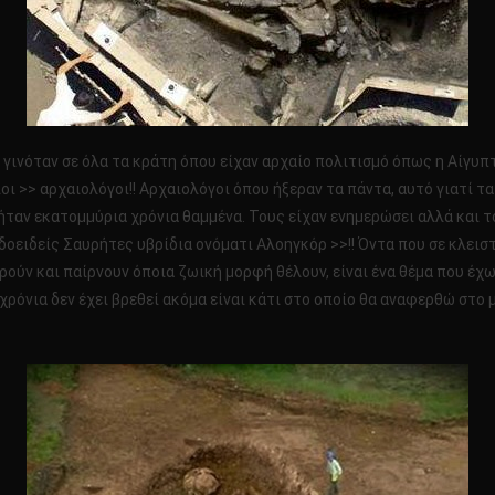
, γινόταν σε όλα τα κράτη όπου είχαν αρχαίο πολιτισμό όπως η Αίγυπ
ίοι >> αρχαιολόγοι!! Αρχαιολόγοι όπου ήξεραν τα πάντα, αυτό γιατί τ
ήταν εκατομμύρια χρόνια θαμμένα. Τους είχαν ενημερώσει αλλά και το
δοειδείς Σαυρήτες υβρίδια ονόματι Αλοηγκόρ >>!! Όντα που σε κλει
ρούν και παίρνουν όποια ζωική μορφή θέλουν, είναι ένα θέμα που έχ
 χρόνια δεν έχει βρεθεί ακόμα είναι κάτι στο οποίο θα αναφερθώ στο