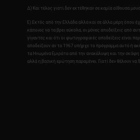
Δ) Και τέλος γιατί δεν εκτέθηκαν σε καμία αίθουσα μου
Ε) Εκτός από την Ελλάδα αλλά και σε άλλα μέρη όπου έ
κάποιος να τα βρει εύκολα, οι μόνες αποδείξεις από α
γίγαντες και ότι οι φωτογραφικές αποδείξεις είναι π
αποδείξουν αν το 1967 υπήρχε το πρόγραμμα αυτό ή ακό
τα Ηνωμένα Εμιράτα από την ανακάλυψη και την σκάφη ε
αλλά η βασική ερώτηση παραμένει. Γιατί δεν θέλουν να 