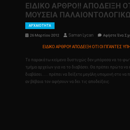
ΕΙΔΙΚΟ ΑΡΘΡΟ!! ΑΠΟΔΕΙΞΗ Ο
ΜΟΥΣΕΙΑ ΠΑΛΑΙΟΝΤΟΛΟΓΙΚΩ
ΑΡΧΑΙΟΤΗΤΑ
Saman Lycan
26 Μαρτίου 2012
Αφήστε Ένα Σχ
ΕΙΔΙΚΟ ΑΡΘΡΟ!! ΑΠΟΔΕΙΞΗ ΟΤΙ ΟΙ ΓΙΓΑΝΤΕΣ 
Το παρακάτω κείμενο δυστυχώς δεν μπόρεσα να το φωτο
τμήμα αρχείων για να το διαβάσει. Θα πρέπει πρώτα να 
διαβάσει……. πρέπει να δείξετε μεγάλη υπομονή στο να 
αν βέβαια τον αφήσουν να δει τις αποδείξεις.