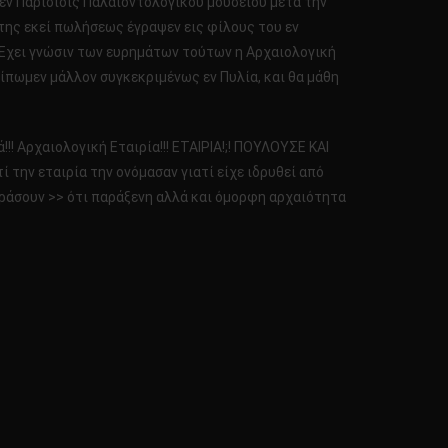
 εν Παρισίοις Παλαιοντολογικού μουσείου μετα την
της εκεί πωλήσεως έγραψεν εις φίλους του εν
 Έχει γνώσιν των ευρημάτων τούτων η Αρχαιολογική
 είπωμεν μάλλον συγκεκριμένως εν Πυλία, και θα μάθη
! Αρχαιολογική Εταιρία!!! ΕΤΑΙΡΙΑ!;! ΠΟΥΛΟΥΣΕ ΚΑΙ
ί την εταιρία την ονόμασαν γιατί είχε ιδρυθεί από
οράσουν >> ότι παράξενη αλλά και όμορφη αρχαιότητα