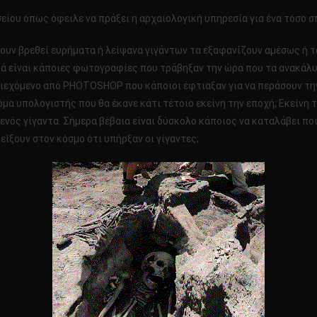
σείου όπως όφειλε να πράξει η αρχαιολογική υπηρεσία για ένα τόσο 
χουν βρεθεί ευρήματα ή λείψανα γιγάντων τα εξαφανίζουν αμέσως ή 
υτά είναι κάποιες φωτογραφίες που τράβηξαν την ώρα που τα ανακάλυ
εριεχόμενο από PHOTOSHOP που κάποιοι έφτιαξαν για να περάσουν τη
μα υπολογιστής που θα έκανε κάτι τέτοιο εκείνη την εποχή; Εκείνη
νός γίγαντα. Σήμερα βέβαια είναι δύσκολο κάποιος να καταλάβει ποιε
δείξουν στον κόσμο ότι υπήρξαν οι γίγαντες;