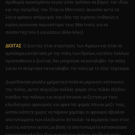
προθυμία προκειμένου να μην γίνει τρόπαιο σε βάρος του ιδίου
και της πατρίδας του. Όταν οι Μαντινείς άκουσαν αυτά τα
λόγια αμέσως απέρριψαν την ιδέα της ειρήνης (πιθανώς η
ειρήνη ευνοούσε περισσότερο τους Μαντινείς για να
ανασυνταχτούν ή για κάποιο άλλο λόγο).
ΔΙΟΙΤΑΣ
. Ο Διοίτας ήταν στρατηγός των Αχαιών και ήταν σε
εμπόλεμη κατάσταση με την πόλη των Ηραίων, κατόπιν πολλών
προσπαθειών ο Διοίτας δεν μπορούσε να καταλάβει την πόλη
για αυτό σκέφτηκε να καταλάβει την πόλη με το εξής τέχνασμα:
Δωροδόκησε μεγάλα χρηματικά ποσά σε μερικούς κάτοικους
της πόλης, αυτοί σύχναζαν πολλές φορές στις πύλες εξόδου-
εισόδου της πόλεως και συχνά έπιαναν συζήτηση με τους
κλειδούχους-φρουρούς και αρκετές φορές έπιναν μαζί τους,
ώσπου κάποτε χωρίς να πάρουν χαμπάρι οι φρουροί έβγαλαν
αποτυπώματα των κλειδιών κι έστειλαν τα εκμαγεία τους στον
Διοίτα, κατόπιν αυτός με βάση τα αποτυπώματα κατασκεύασε
καινούργια κλειδιά ίδια με αυτά των πυλών, τα έδωσε πίσω