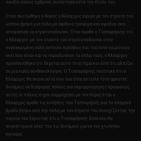
σφάξει όσους εχθρούς συνάντησε κατά την έξοδο του.
Όταν σκοτώθηκε ο Κύρος ο Κλέαρχος έφυγε με τον στρατό του
ώσπου βρήκε μια πόλη με άφθονα τρόφιμα και εφόδια, εκεί
αποφάσισε να στρατοπεδεύσει. Όταν έμαθε ο Τισσαφέρνης ότι
ο Κλέαρχος με τον στρατό του στρατοπέδευσαι στην
συγκεκριμένη πόλη έστειλε πρέσβεις και του είπε να μείνουν
εκεί που είναι και να παραδώσουν τα όπλα τους, ο Κλέαρχος
προσποιήθηκε ότι δέχεται αυτό το αίτημα και είπε ότι ελπίζει
σε μια καλή συνθηκολόγηση. Ο Τισσαφέρνης πείστηκε ότι ο
Κλέαρχος θα έκανε αυτά που του είπε έστειλε τότε αρκετές
δυνάμεις σε διάφορες πόλεις για περιφρούρηση ( προφανώς
αυτές οι πόλεις είχαν συμμαχήσει με τον Κύρο) όταν ο
Κλέαρχος έμαθε τις κινήσεις του Τισσαφέρνη, και το επόμενο
βράδυ βγήκε από την πόλη με τον στρατό του συνεχίζοντας την
πορεία του ξέροντας ότι ο Τισσαφέρνης δύσκολα θα
συγκέντρωνε όλες του τις δυνάμεις για να τον χτυπήσει
έγκαιρα.