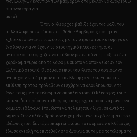
των Ελλήνων εναντίον των βαρβάρων στο μέλλον θα αναφερθώ
εκτενέστερα για
αυτό).
Όταν ο Κλέαρχος βάδιζε έχοντας μαζί του
πολλά λάφυρα εντόπισε στο βάθος Βάρβαρους που ήταν
εχθρικοί απέναντι του, αυτός με τον στρατό του κατέφυγε σε
ένα λόφο για να έχουν το στρατηγικό πλεονέκτημα, οι
αντίπαλοι του άρχιζαν να σκάβουν με σκοπό να φτιάξουν ένα
χαράκωμα γύρω από το λόφο με σκοπό να αποκλείσουν τον
Ελληνικό στρατό. Οι αξιωματικοί του Κλέαρχου άρχισαν να
ανησυχούν και ζήτησαν από τον Κλέαρχο να ξεκινήσει την
επίθεση προτού προλάβουν οι εχθροί να ολοκληρώσουν το
έργο τους με αποτέλεσμα να αποκλειστούν. Ο Κλέαρχος τους
είπε να διατηρήσουν το θάρρος τους μέχρι ώσπου να μείνει ένα
κομμάτι εδάφους έτσι ώστε να πολεμήσουν λίγοι σε αυτό το
σημείο. Όταν πλέον βράδιασε είχε μείνει ένα μικρό κομμάτι του
εδάφους που δεν είχε σκαφτεί ακόμα, τότε αμέσως ο Κλέαρχος
έδωσε εντολή να επιτεθούν στο άνοιγμα αυτό με αποτέλεσμα να