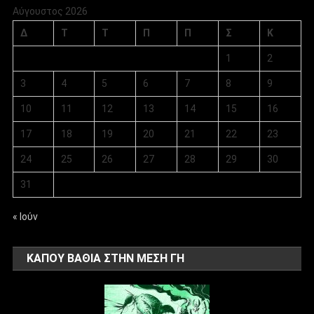
Αύγουστος 2026
Δ
Τ
Τ
Π
Π
Σ
Κ
1
2
3
4
5
6
7
8
9
10
11
12
13
14
15
16
17
18
19
20
21
22
23
24
25
26
27
28
29
30
31
« Ιούν
ΚΑΠΟΥ ΒΑΘΙΑ ΣΤΗΝ ΜΕΣΗ ΓΗ