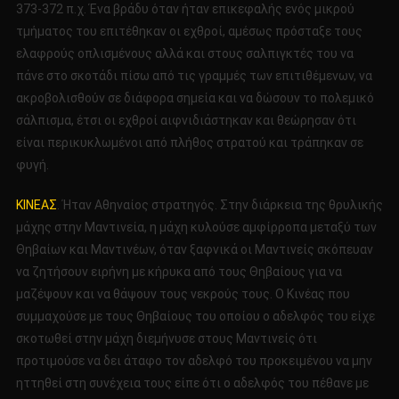
373-372 π.χ. Ένα βράδυ όταν ήταν επικεφαλής ενός μικρού
τμήματος του επιτέθηκαν οι εχθροί, αμέσως πρόσταξε τους
ελαφρούς οπλισμένους αλλά και στους σαλπιγκτές του να
πάνε στο σκοτάδι πίσω από τις γραμμές των επιτιθέμενων, να
ακροβολισθούν σε διάφορα σημεία και να δώσουν το πολεμικό
σάλπισμα, έτσι οι εχθροί αιφνιδιάστηκαν και θεώρησαν ότι
είναι περικυκλωμένοι από πλήθος στρατού και τράπηκαν σε
φυγή.
ΚΙΝΕΑΣ
. Ήταν Αθηναίος στρατηγός. Στην διάρκεια της θρυλικής
μάχης στην Μαντινεία, η μάχη κυλούσε αμφίρροπα μεταξύ των
Θηβαίων και Μαντινέων, όταν ξαφνικά οι Μαντινείς σκόπευαν
να ζητήσουν ειρήνη με κήρυκα από τους Θηβαίους για να
μαζέψουν και να θάψουν τους νεκρούς τους. Ο Κινέας που
συμμαχούσε με τους Θηβαίους του οποίου ο αδελφός του είχε
σκοτωθεί στην μάχη διεμήνυσε στους Μαντινείς ότι
προτιμούσε να δει άταφο τον αδελφό του προκειμένου να μην
ηττηθεί στη συνέχεια τους είπε ότι ο αδελφός του πέθανε με