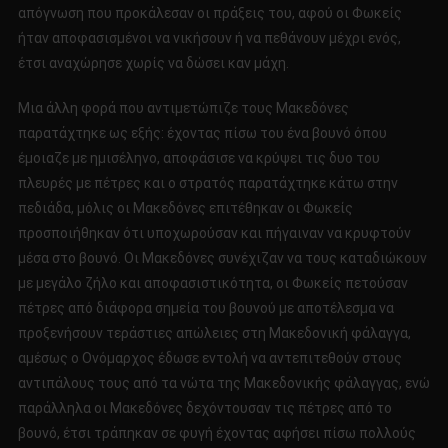
απόγνωση που προκάλεσαν οι πράξεις του, αφού οι Φωκείς
ήταν αποφασισμένοι να νικήσουν ή να πεθάνουν μέχρι ενός,
έτσι αναχώρησε χωρίς να δώσει καν μάχη.
Μια άλλη φορά που αντιμετώπιζε τους Μακεδόνες
παρατάχτηκε ως εξής: έχοντας πίσω του ένα βουνό όπου
έμοιαζε με ημισέληνο, αποφάσισε να κρύψει τις δυο του
πλευρές με πέτρες και ο στρατός παρατάχτηκε κάτω στην
πεδιάδα, μόλις οι Μακεδόνες επιτέθηκαν οι Φωκείς
προσποιήθηκαν ότι υποχωρούσαν και πήγαιναν να κρυφτούν
μέσα στο βουνό. Οι Μακεδόνες συνέχιζαν να τους καταδιώκουν
με μεγάλο ζήλο και αποφασιστικότητα, οι Φωκείς πετούσαν
πέτρες από διάφορα σημεία του βουνού με αποτέλεσμα να
προξενήσουν τεράστιες απώλειες στη Μακεδονική φάλαγγα,
αμέσως ο Ονόμαρχος έδωσε εντολή να αντεπιτεθούν στους
αντιπάλους τους από τα νώτα της Μακεδονικής φάλαγγας, ενώ
παράλληλα οι Μακεδόνες δεχόντουσαν τις πέτρες από το
βουνό, έτσι τράπηκαν σε φυγή έχοντας αφήσει πίσω πολλούς