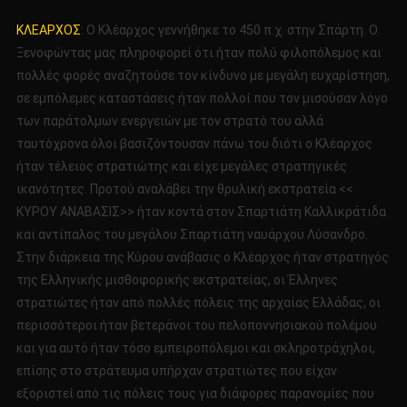
ΤΕΧΝΑΣΜΑΤΑ
ΚΛΕΑΡΧΟΣ
: Ο Κλέαρχος γεννήθηκε το 450 π.χ. στην Σπάρτη. Ο
ΣΤΗΝ
Ξενοφώντας μας πληροφορεί ότι ήταν πολύ φιλοπόλεμος και
ΑΡΧΑΙΟΤΗΤΑ
πολλές φορές αναζητούσε τον κίνδυνο με μεγάλη ευχαρίστηση,
4
σε εμπόλεμες καταστάσεις ήταν πολλοί που τον μισούσαν λόγο
των παράτολμων ενεργειών με τον στρατό του αλλά
ταυτόχρονα όλοι βασιζόντουσαν πάνω του διότι ο Κλέαρχος
ήταν τέλειος στρατιώτης και είχε μεγάλες στρατηγικές
ικανότητες. Προτού αναλάβει την θρυλική εκστρατεία <<
ΚΥΡΟΥ ΑΝΑΒΑΣΙΣ>> ήταν κοντά στον Σπαρτιάτη Καλλικράτιδα
και αντίπαλος του μεγάλου Σπαρτιάτη ναυάρχου Λύσανδρο.
Στην διάρκεια της Κύρου ανάβασις ο Κλέαρχος ήταν στρατηγός
της Ελληνικής μισθοφορικής εκστρατείας, οι Έλληνες
στρατιώτες ήταν από πολλές πόλεις της αρχαίας Ελλάδας, οι
περισσότεροι ήταν βετεράνοι του πελοποννησιακού πολέμου
και για αυτό ήταν τόσο εμπειροπόλεμοι και σκληροτράχηλοι,
επίσης στο στράτευμα υπήρχαν στρατιώτες που είχαν
εξοριστεί από τις πόλεις τους για διάφορες παρανομίες που