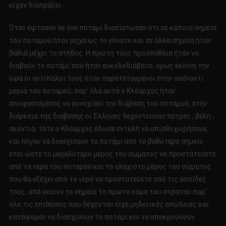
είχαν διαπράξει.
Όταν έφτασαν σε ένα ποτάμι διαπίστωσαν ότι σε κάποια σημεία
του ποταμού ήταν ρηχά ως το γόνατο και σε άλλα σημεία ήταν
βαθιά μέχρι το στήθος. Η πρώτη τους προσπάθεια ήταν να
διαβούν το ποτάμι που ήταν ευκολοδιάβατο, όμως εκείνη την
ώρα οι αντίπαλοι τους ήταν παρατεταγμένοι στην απέναντι
μεριά του ποταμού, παρ’ όλα αυτά ο Κλέαρχος ήταν
αποφασισμένος να συνεχίσει την διάβαση του ποταμού, στην
διάρκεια της διάβασης οι Έλληνες δεχόντουσαν πέτρες , βέλη ,
ακόντια, τότε ο Κλέαρχος έδωσε εντολή να οπισθοχωρήσουν,
και πήγαν να διασχίσουν το ποτάμι από το βαθύτερο σημείο
έτσι ώστε το μεγαλύτερο μέρος του σώματος να προστατεύετε
από τα νερά του ποταμού και το ελάχιστο μέρος του σώματος
που θα εξέχει από το νερό να προστατεύετε από τις ασπίδες
τους, από εκείνο το σημείο το πρώτο κύμα του στρατού παρ’
όλο τις επιθέσεις που δέχονταν είχε μηδενικές απώλειες και
κατάφεραν να διασχίσουν το ποτάμι και να αποκρούσουν