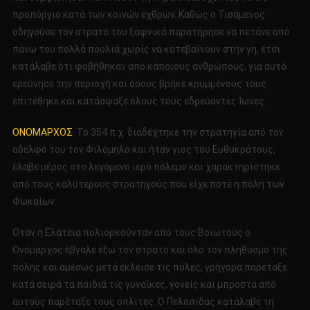
προπύργιο κατά των κοινών εχθρών. Καθώς ο Τισάμενος
οδηγούσε τον στρατό του ξαφνικά παρατήρησε να πετάνε από
πάνω του πολλά πουλιά χωρίς να κατεβαίνουν στην γη, έτσι
κατάλαβε ότι φοβήθηκαν από κάποιους ανθρώπους, για αυτό
ερεύνησε την περιοχή και όσους βρήκε κρυμμένους τους
επιτέθηκε και κατάσφαξε όλους τους εδρεύοντες Ίωνες.
ΟΝΟΜΑΡΧΟΣ
. Το 354 π.χ. διαδέχτηκε την στρατηγία από τον
αδελφό του τον Φιλόμηλο και ήταν γιος του Ευθυκράτους,
έλαβε μέρος στο λεγόμενο ιερό πόλεμο και χαρακτηρίστηκε
από τους καλύτερους στρατηγούς που είχε ποτέ η πόλη των
Φωκαίων.
Όταν η Ελάτεια πολιορκούνταν από τους Βοιωτούς ο
Ονόμαρχος έβγαλε έξω τον στρατό και όλο τον πληθυσμό της
πόλης και αμέσως μετά έκλεισε τις πύλες, γρήγορα παρέταξε
κατά σειρά τα παιδιά τις γυναίκες, γονείς και μπροστά από
αυτούς παρέταξε τους οπλίτες. Ο Πελοπίδας κατάλαβε τη