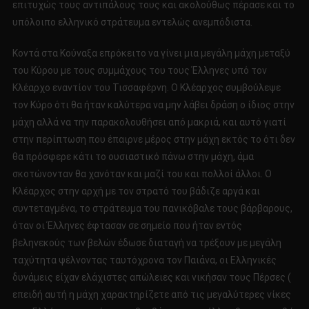
επιτυχώς τους αντιπάλους τους και ακολούθως πέρασε και το
υπόλοιπο ελληνικό στράτευμα εντελώς ανεμπόδιστα.
Κοντά στα Κούναξα επρόκειτο να γίνει μια μεγάλη μάχη μεταξύ
του Κύρου με τους συμμάχους του τους Έλληνες υπό τον
Κλέαρχο εναντίον του Τισσαφέρνη. Ο Κλέαρχος συμβούλεψε
τον Κύρο ότι θα ήταν καλύτερα να μην λάβει δράση ο ίδιος στην
μάχη αλλά να την παρακολουθήσει από μακριά, και αυτό γιατί
στην περίπτωση που έπαιρνε μέρος στην μάχη εκτός το ότι δεν
θα πρόσφερε κάτι το ουσιαστικό πάνω στην μάχη, άμα
σκοτώνονταν θα χανόταν και μαζί του και πολλοί άλλοι. Ο
Κλέαρχος στην αρχή με τον στρατό του βάδιζε αργά και
συντεταγμένα, το στράτευμα του πανικόβαλε τους βάρβαρους,
όταν οι Έλληνες έφτασαν σε σημείο που ήταν εντός
βεληνεκούς των βελών έδωσε διαταγή να τρέξουν με μεγάλη
ταχύτητα ψέλνοντας ταυτόχρονα τον Παιάνα, οι Ελληνικές
δυνάμεις είχαν ελάχιστες απώλειες και νικήσαν τους Πέρσες (
επειδή αυτή η μάχη χαρακτηρίζετε από τις μεγαλύτερες νίκες