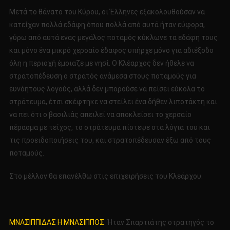
Μετά το θάνατο του Κύρου, οι Έλληνες εξακολουθούσαν να
κατείχαν πολλά εδάφη όπου πολλά από αυτά ήταν εύφορα,
γύρω από αυτά ενας μεγάλος ποταμός κύκλωνε τα εδάφη τους
και μόνο ένα μικρό χερσαίο έδαφος υπήρχε μόνο για αδιέξοδο
όλη η περιοχή έμοιαζε με νησί. Ο Κλέαρχος δεν ήθελε να
στρατοπέδευση ο στρατός ανάμεσα στους ποταμούς για
ευνόητους λογούς, αλλά δεν μπορούσε να πείσει εύκολα το
στράτευμα, έτσι σκέφτηκε να στείλει ένα δήθεν λιποτάκτη και
να πει ότι ο βασιλιάς απειλεί να αποκλείσει το χερσαίο
πέρασμα με τείχος, το στράτευμα πίστεψε στα λόγια του και
τις προειδοποιήσεις του, και στρατοπέδευσαν έξω από τους
ποταμούς.
Στο μέλλον θα επανέλθω στις επιχειρήσεις του Κλεάρχου.
ΜΝΑΣΙΠΠΙΔΑΣ Η ΜΝΑΣΙΠΠΟΣ
. Ήταν Σπαρτιάτης στρατηγός το