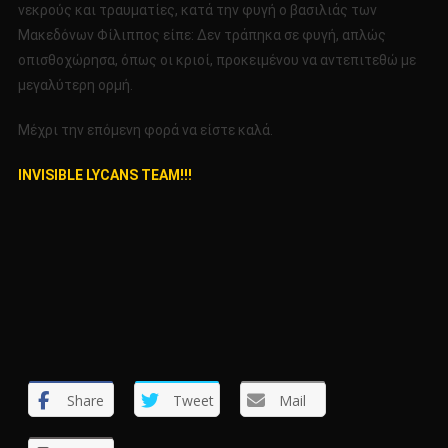
νεκρούς και τραυματίες, κατά την φυγή ο βασιλιάς των
Μακεδόνων Φίλιππος είπε: Δεν τράπηκα σε φυγή, απλώς
οπισθοχώρησα, όπως οι κριοί, προκειμένου να αντεπιτεθώ με
μεγαλύτερη ορμή.
Μέχρι την επόμενη φορά να είστε καλά.
INVISIBLE LYCANS TEAM!!!
Share
Tweet
Mail