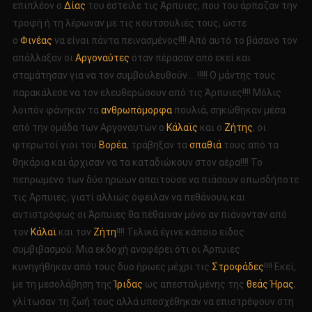
επιπλέον ο
Δίας
του έστειλε τις Άρπυιες, που του άρπαζαν την
τροφή ή τη λέρωναν με τις κουτσουλιές τους, ώστε
ο
Φινέας
να είναι πάντα πεινασμένος!!!! Από αυτό το βάσανο τον
απάλλαξαν οι
Αργοναύτες
όταν πέρασαν από εκεί και
σταμάτησαν για να τον συμβουλευθούν…..!!!!! Ο μάντης τους
παρακάλεσε να τον ελευθερώσουν από τις Άρπυιες!!!! Μόλις
λοιπόν φάνηκαν τα
ανθρωπόμορφα
πουλιά, σηκώθηκαν μέσα
από την ομάδα των Αργοναυτών ο
Κάλαϊς
και ο
Ζήτης
, οι
φτερωτοί γιοι του
Βορέα
, τράβηξαν τα
σπαθιά
τους από τα
θηκάρια και άρχισαν να τα καταδιώκουν στον αέρα!!!! Το
πεπρωμένο των δύο ηρώων απαιτούσε να πιάσουν οπωσδήποτε
τις Άρπυιες, γιατί αλλιώς όφειλαν να πεθάνουν, και
αντιστρόφως οι Άρπυιες θα πέθαιναν μόνο αν πιάνονταν από
τον
Κάλαϊ
και τον
Ζήτη
!!!! Τελικά έγινε κάποιο είδος
συμβιβασμού: Μια εκδοχή αναφέρει ότι οι Άρπυιες
κυνηγήθηκαν από τους δυο ήρωες μέχρι τις
Στροφάδες
!!!! Εκεί,
με τη μεσολάβηση της
Ίριδας
ως απεσταλμένης της
θεάς Ήρας
,
γλίτωσαν τη ζωή τους αλλά υποσχέθηκαν να επιστρέψουν στη