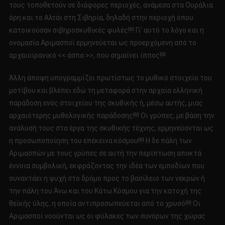
τους τοποθετούν σε διάφορες περιοχές, ανάμεσα στα Ουράλια
όρη και το Αλτάι στη Σιβηρία, δηλαδή στην περιοχή όπου
κατοικούσαν σιβηροσκυθικές φυλές!!!! Γι’ αυτό το λόγο και η
ονομασία Αριμασποί ερμηνεύεται ως προερχόμενη από το
αρχαιοϊρανικό << άσπα >>, που σημαίνει ίππος!!!!
Άλλη άποψη υπογραμμίζει πρωτίστως το μυθικό στοιχείο του
μοτίβου και βλέπει εδώ τη μεταφορά στην αρχαία ελληνική
παράδοση ενός στοιχείου της σκυθικής ή, μέσω αυτής, μιας
αρχαιότερης μυθολογικής παράδοσης!!!! Οι γρύπες, με βάση την
ανάλυσή τους στα έργα της σκυθικής τέχνης, ερμηνεύονται ως
η προσωποποίηση του επέκεινα κόσμου!!!! Η δε πάλη των
Αριμασπών με τους γρύπες σε αυτή την περίπτωση αποκτά
έννοια συμβολική, εκφράζοντας την ιδέα των εμποδίων που
συναντάει η ψυχή στο δρόμο προς το βασίλειο των νεκρών ή
την πάλη του Άνω και του Κάτω Κόσμου για την κατοχή της
θεϊκής ύλης, η οποία αντιπροσωπεύεται από το χρυσό!!!! Οι
Αριμασποί νοούνται ως οι φύλακες των συνόρων της χώρας