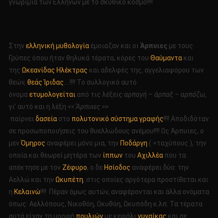
γνωριμία των Ελλήνων με το σκυθικό κόσμο!!!!
Στην
ελληνική μυθολογία
έμοιαζαν και οι
Άρπυιες
με τους
Γρύπες όπου ήταν θηλυκά τέρατα, κόρες του
Θαύμαντα
και
της
Ωκεανίδας
Ηλέκτρας
και αδελφές της, αγγελιαφόρου των
θεών,
θεάς Ίριδας
….!!!! Το συλλογικό αυτό
όνομα
ετυμολογείται
από τις λέξεις
αρπαγή – άρπαξ – αρπάζω
,
γι’ αυτό και η λέξη
<< Ἃρπυιες >>
παίρνει
δασεία
στο
πολυτονικό σύστημα γραφής
!!!! Αποδιδόταν
σε προσωποποιήσεις του θυελλώδους ανέμου!!!! Ως Άρπυιες, ο
μεν
Όμηρος
αναφέρει μόνο μια, την
Ποδάργη
( =ταχύπους ), την
οποία και θεωρεί μητέρα των
ίππων
του
Αχιλλέα
που τα
απέκτησε με τον
Ζέφυρο
, ο δε
Ησίοδος
αναφέρει δύο: την
Αελλώ και την
Ωκυπέτη
, στις οποίες αργότερα προστίθεται και
η
Κελαινώ
!!!! Πέραν όμως αυτών, αναφέρονται και άλλα ονόματα
όπως: Αελλόπους, Νικοθόη, Ωκυθόη, Ωκυπόδη κ.λπ. Τα τέρατα
αυτά είχαν τη μορφή
πουλιών
με κεφάλι
γυναίκας
και σε