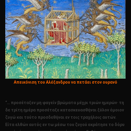
Απεικόνιση του Αλέξανδρου να πετάει στον ουρανό
“… προσέταξεν μη φαγείν βρώματα μέχρι τριών ημερών· τη
δε τρίτη ημέρα προσέταξε κατασκευασθήναι ξύλον όμοιον
ζυγώ και τούτο προσδεθήναι εν τοις τραχήλοις αυτών.
Είτα ελθών αυτός εν τω μέσω του ζυγού εκράτησε το δόρυ