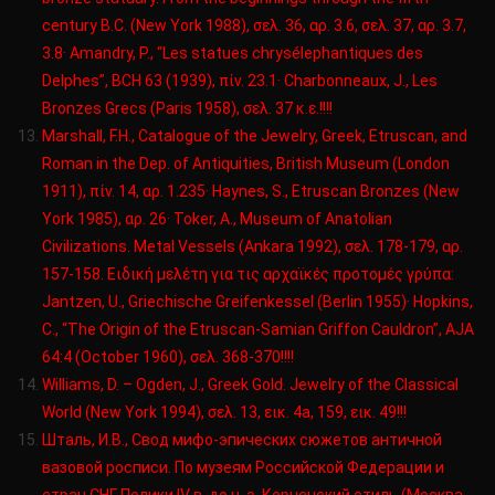
century B.C. (New York 1988), σελ. 36, αρ. 3.6, σελ. 37, αρ. 3.7,
3.8· Amandry, P., “Les statues chrysélephantiques des
Delphes”, BCH 63 (1939), πίν. 23.1· Charbonneaux, J., Les
Bronzes Grecs (Paris 1958), σελ. 37 κ.ε.!!!!
Marshall, F.H., Catalogue of the Jewelry, Greek, Etruscan, and
Roman in the Dep. of Antiquities, British Museum (London
1911), πίν. 14, αρ. 1.235· Haynes, S., Etruscan Bronzes (New
York 1985), αρ. 26· Toker, A., Museum of Anatolian
Civilizations. Metal Vessels (Ankara 1992), σελ. 178-179, αρ.
157-158. Ειδική μελέτη για τις αρχαϊκές προτομές γρύπα:
Jantzen, U., Griechische Greifenkessel (Berlin 1955)· Hopkins,
C., “The Origin of the Etruscan-Samian Griffon Cauldron”, AJA
64:4 (October 1960), σελ. 368-370!!!!
Williams, D. – Ogden, J., Greek Gold. Jewelry of the Classical
World (New York 1994), σελ. 13, εικ. 4a, 159, εικ. 49!!!
Шталь, И.В., Свод мифо-эпических сюжетов античной
вазовой росписи. По музеям Российской Федерации и