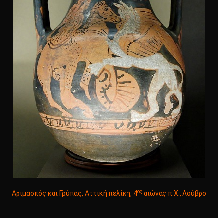
ος
Αριμασπός και Γρύπας, Αττική πελίκη, 4
αιώνας π.Χ., Λούβρο