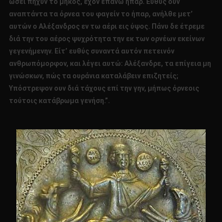
ωσεί πήχυν το μήκος, έχον επάνω ήπαρ. Ευθύς ουν
αναπτάντα τα όρνεα του φαγείν το ήπαρ, ανήλθε μετ’
αυτών ο Αλέξανδρος εν τω αέρι εις ύψος. Πάνυ δε έτρεμε
διά την του αέρος ψυχρότητα την εκ των ορνέων εκείνων
γεγενήμενην. Είτ’ ευθύς συναντά αυτόν πετεινόν
ανθρωπόμορφον, και λέγει αυτώ: Αλέξανδρε, τα επίγεια μη
γινώσκων, πώς τα ουράνια καταλάβειν επιζητείς;
Υπόστρεψον ουν διά τάχους επί την γην, μήπως όρνεοις
τούτοις κατάβρωμα γενήση.”.