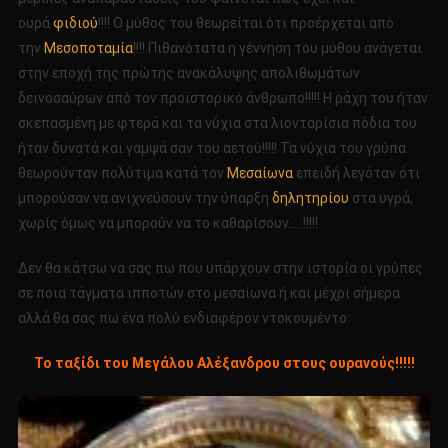
ουρά
φιδιού
!!!! Ο μύθος του θεωρείται ότι προέρχεται από
την
Μεσοποταμία
!!!! Πιθανότατα η γέννηση του μύθου ανάγεται
στην εποχή της πρώτης ανακάλυψης απολιθωμάτων
δεινοσαύρων από τον προϊστορικό άνθρωπο!!!!! Η ράχη του ήταν
σκεπασμένη με φτερά και τα νύχια στα λιονταρίσια πόδια του
ήταν δυνατά και γαμψά σαν του αετού!!!!! Τα νύχια του γρύπα
θεωρούνταν πολύτιμα κατά τον
Μεσαίωνα
επειδή λεγόταν ότι
μπορούσαν να ανιχνεύσουν την ύπαρξη
δηλητηρίου
στα υγρά,
χωρίς όμως να μπορούν να το καθαρίσουν…..!!!!!
Δεν θα κάτσω να σας πω που υπάρχουν στην ιστορία οι γρύπες
σε ποια τάγματα ιπποτών στο μεσαίωνα ή και μέχρι σήμερα
αλλά θα σας πω ένα πολύ ενδιαφέρον ντοκουμέντο:
Το ταξίδι του Μεγάλου Αλέξανδρου στους ουρανούς!!!!!