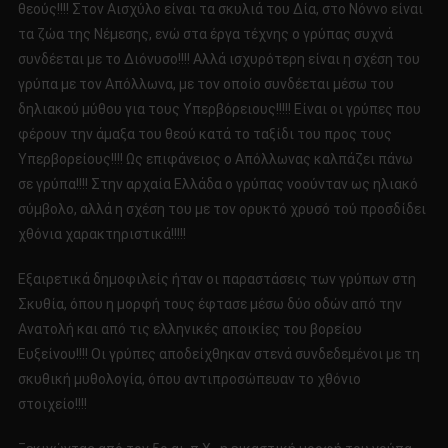
θεούς!!!! Στον Αισχύλο είναι τα σκυλιά του Δία, στο Νόννο είναι
τα ζώα της Νέμεσης, ενώ στα έργα τέχνης ο γρύπας συχνά
συνδέεται με το Διόνυσο!!!! Αλλά ισχυρότερη είναι η σχέση του
γρύπα με τον Απόλλωνα, με τον οποίο συνδέεται μέσω του
δηλιακού μύθου για τους Υπερβόρειους!!!!! Είναι οι γρύπες που
φέρουν την άμαξα του θεού κατά το ταξίδι του προς τους
Υπερβορείους!!!! Ως επιφάνειος ο Απόλλωνας καλπάζει πάνω
σε γρύπα!!!! Στην αρχαία Ελλάδα ο γρύπας νοούνταν ως ηλιακό
σύμβολο, αλλά η σχέση του με τον ορυκτό χρυσό τού προσδίδει
χθόνια χαρακτηριστικά!!!!!
Εξαιρετικά δημοφιλείς ήταν οι παραστάσεις των γρύπων στη
Σκυθία, όπου η μορφή τους έφτασε μέσω δύο οδών από την
Ανατολή και από τις ελληνικές αποικίες του βορείου
Ευξείνου!!!! Οι γρύπες αποδείχθηκαν στενά συνδεδεμένοι με τη
σκυθική μυθολογία, όπου αντιπροσώπευαν το χθόνιο
στοιχείο!!!!