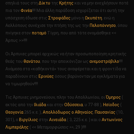
σπηλιά τους στη
Δίκτυ
της
Κρήτης
και να μην ενοχλήσουν ποτέ
πια τον
Φινέα
!!!! Μια άλλη παράδοση ισχυρίζεται ότι αυτή την
υπόσχεση έδωσε στις
Στροφάδες
μόνο η
Ωκυπέτη
, ενώ η
Αελλόπους συνέχισε την πτήση της ως την
Πελοπόννησο
, όπου
πνίγηκε στον
ποταμό
Τίγρη, που από τότε ονομάσθηκε <<
Άρπυς >>!!!!
Οι Άρπυιες μπορεί αρχικώς να ήταν προσωποποίηση κρητικής
θεάς του
θανάτου
, που την απεικόνιζαν ως
ανεμοστρόβιλο
!!!!
Ανάμεσα στα «καθήκοντά» τους αναφέρεται και η φροντίδα να
παραδίνουν στις
Ερινύες
όσους βαρύνονταν με εγκλήματα για
να τιμωρηθούν!!!!
Τις Άρπυιες μνημονεύουν, πλην του Απολλωνίου, οι
Όμηρος
(
εκτός από την
Ιλιάδα
και στην
Οδύσσεια
, υ 77-88 ),
Ησίοδος
(
Θεογονία
265 κ.ε. ),
Απολλόδωρος ο Αθηναίος
,
Παυσανίας
(10,
301), ο
Βιργίλιος
στην
Αινειάδα
( 3, 225 κ.ε. ) και ο
Αντωνίνος
Λιμπεράλης
(
<< Μεταμορφώσεις >>
, 29 )!!!!