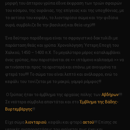
μορφή του άπτερου γρύπα έδινε έκφραση των τριών σφαιρών
του κόσμου, της ουράνιας, της επίγειας και της υποχθόνιας, με
το αετίσιο του κεφάλι, το λιονταρίσιο σώμα και την φιδίσια
ουρά, συμβόλιζε δε την βασιλική και θεία ισχύ!!!!
Ένα δεύτερο παράδειγμα είναι το σφραγιστικό δακτυλίδι με
παράσταση θεάς και γρύπα: Χρονολόγηση: Ύστερη Εποχή του
Χαλκού, 1450 – 1400 π.Χ. Το μεγαλύτερο μέρος καταλαμβάνει
ένας γρύπας, που παριστάνεται σε << ιπτάμενο καλπασμό >> να
εκτινάσσεται προς τα αριστερά και επάνω, με ανοιγμένα τα
φτερά του!!!! Το σώμα του είναι λεπτό και ανάλαφρο, ενώ το
κεφάλι του τονίζεται με το μακρύ, γαμψό ράμφος!!!
Ο Γρύπας ήταν το έμβλημα της αρχαίας πόλης των
Αβδήρων
!!!!
Σε νεότερα σύμβολα απαντάται και στο
Έμβλημα της Βάδης-
Βυρτεμβέργης
!!!
Είχε σώμα
λιονταριού
, κεφάλι και φτερά
αετού
!!!! Επίσης σε
μερικές αναπαραστάσεις του φαίνεται πως έχει και