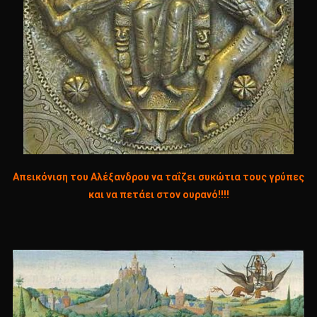
Απεικόνιση του Αλέξανδρου να ταΐζει συκώτια τους γρύπες
και να πετάει στον ουρανό!!!!