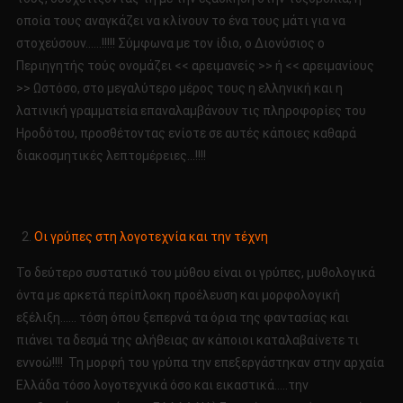
οποία τους αναγκάζει να κλίνουν το ένα τους μάτι για να
στοχεύσουν……!!!!! Σύμφωνα με τον ίδιο, ο Διονύσιος ο
Περιηγητής τούς ονομάζει << αρειμανείς >> ή << αρειμανίους
>> Ωστόσο, στο μεγαλύτερο μέρος τους η ελληνική και η
λατινική γραμματεία επαναλαμβάνουν τις πληροφορίες του
Ηροδότου, προσθέτοντας ενίοτε σε αυτές κάποιες καθαρά
διακοσμητικές λεπτομέρειες…!!!!
Οι γρύπες στη λογοτεχνία και την τέχνη
Το δεύτερο συστατικό του μύθου είναι οι γρύπες, μυθολογικά
όντα με αρκετά περίπλοκη προέλευση και μορφολογική
εξέλιξη…… τόση όπου ξεπερνά τα όρια της φαντασίας και
πιάνει τα δεσμά της αλήθειας αν κάποιοι καταλαβαίνετε τι
εννοώ!!!! Τη μορφή του γρύπα την επεξεργάστηκαν στην αρχαία
Ελλάδα τόσο λογοτεχνικά όσο και εικαστικά…..την