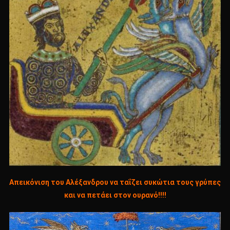
Απεικόνιση του Αλέξανδρου να ταΐζει συκώτια τους γρύπες
και να πετάει στον ουρανό!!!!