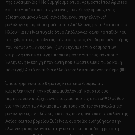
της ευδαιμονίας!!! Να θυμηθούμε ότι οι Αριμασποί του Αριστέα
και του Ηροδότου ήταν γείτονες των Υπερβορείων, ενός
εξιδανικευμένου λαού, συνδεδεμένου στην ελληνική
μυθολογική παράδοση, μέσω του Απόλλωνα, με τη λατρεία του
Ηλίου!!!! Δεν είναι τυχαίο ότι ο Απόλλωνας κάνει το ταξίδι του
στη χώρα τους πετώντας πάνω σε γρύπα, ένα δαμασμένο τέρας
του κόσμου των νεκρών….( μην ξεχνάμε ότι ο κόσμος των
νεκρών ήταν η κάτω γη υπαρκτό μέρος για τους αρχαίους
Έλληνες, η Μέση γη ήταν αυτή που είμαστε εμείς τώρα και η
πάνω γη!;! Αυτό είναι ένα άλλο δύσκολο και δυσνόητο θέμα )!!!!!
Όποια ερμηνεία του θέματος κι αν επιλέξουμε, την
κυριολεκτική ή την καθαρά μυθολογική, και στις δύο
περιπτώσεις υπάρχει ένα στοιχείο που τις ενώνει!!!! Ο μύθος
για την πάλη των Αριμασπών με τους γρύπες αντανακλά τις
μυθολογικές αντιλήψεις των αρχαίων ιρανόφωνων φυλών της
Ασίας και του βορείου Ευξείνου, οι οποίες εισήχθησαν στην
ελληνική κοσμολογία και την εικαστική παράδοση μετά τη