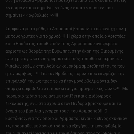
ότι η ονομασία Αριμασποί προέρχεται από τις σκυθικές λέξεις
<< άριμα >> που σημαίνει << ένας >> και << σπου >> που
σημαίνει << οφθαλμός >>!!!!
Σύμφωνα με το μύθο, οι Αριμασποί βρίσκονται σε συνεχή πάλη
με τους γρύπες για το χρυσό!!!!! Η χώρα στην οποία ο Αριστέας
και ο Ηρόδοτος τοποθετούν τους Αριμασπούς αναφέρεται
αόριστα ως βορράς της Ευρώπης, στην άκρη της Οικουμένης,
ενώ η μεταγενέστερη γραμματεία τούς τοποθετεί πέραν των
Ριπαίων ορέων, στην Ασία αν και ακόμα αμφισβητείται το που
ήταν ακριβώς….!!!!! Για τον Ηρόδοτο, παρόλο που εκφράζει την
επιφύλαξή του ως προς το να ήταν μονόφθαλμα όντα, δεν
υπάρχει αμφιβολία ότι πρόκειται για πραγματικές φυλές!!!!! Με
παρόμοιο τρόπο τούς αντιμετωπίζει και ο Διόδωρος ο
Σικελιώτης, ενώ στα σχόλια στον Πίνδαρο βρίσκουμε και το
όνομα του βασιλιά-γενάρχη τους, του Αριμασπού!!!! Ο
Ευστάθιος, για τον οποίο οι Αριμασποί είναι << έθνος σκυθικόν
>>, προσπαθεί με λογικό τρόπο να εξηγήσει τη μονοφθαλμία
τους, συσχετίζοντας τη με την εξάσκηση στην τοξοβολία, η