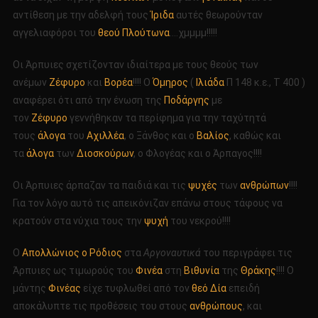
αντίθεση με την αδελφή τους
Ίριδα
αυτές θεωρούνταν
αγγελιαφόροι του
θεού Πλούτωνα
….χμμμμ!!!!!
Οι Άρπυιες σχετίζονταν ιδιαίτερα με τους θεούς των
ανέμων
Ζέφυρο
και
Βορέα
!!!! Ο
Όμηρος
(
Ιλιάδα
Π 148 κ.ε., Τ 400 )
αναφέρει ότι από την ένωση της
Ποδάργης
με
τον
Ζέφυρο
γεννήθηκαν τα περίφημα για την ταχύτητά
τους
άλογα
του
Αχιλλέα
, ο Ξάνθος και ο
Βαλίος
, καθώς και
τα
άλογα
των
Διοσκούρων
, ο Φλογέας και ο Άρπαγος!!!!
Οι Άρπυιες άρπαζαν τα παιδιά και τις
ψυχές
των
ανθρώπων
!!!!
Για τον λόγο αυτό τις απεικόνιζαν επάνω στους τάφους να
κρατούν στα νύχια τους την
ψυχή
του νεκρού!!!!
Ο
Απολλώνιος ο Ρόδιος
στα
Αργοναυτικά
του περιγράφει τις
Άρπυιες ως τιμωρούς του
Φινέα
στη
Βιθυνία
της
Θράκης
!!!! Ο
μάντης
Φινέας
είχε τυφλωθεί από τον
θεό Δία
επειδή
αποκάλυπτε τις προθέσεις του στους
ανθρώπους
, και