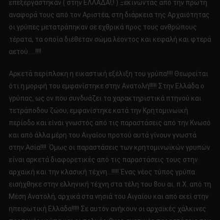
επεξεργάστηκαν ( στην ΕΛΛΑΔΑ!;! ) Ξεκινώντας από την πρώτη
αναφορά τους από τον Αριστέα, στη διάρκεια της Αρχαιότητας
οι γρύπες μετατράπηκαν σε εχθρικά προς τους ανθρώπους
τέρατα, τα οποία διέθεταν σώμα λέοντος και κεφαλή και φτερά
αετού…..!!!!
Αρκετά περίπλοκη η εικαστική εξέλιξη του γρύπα!!!! Θεωρείται
ότι η μορφή του εμφανίστηκε στην Ανατολή!!!!! Στην Ελλάδα ο
γρύπας, ως ον που συνδυάζει τα χαρακτηριστικά πτηνού και
τετράποδου ζώου, εμφανίστηκε κατά την Κρητομινωϊκή
περίοδο και είναι γνωστός από τις παραστάσεις από την Κνωσό
και από άλλα μέρη του Αιγαίου προτού αυτά γίνουν γνωστά
στην Ασία!!!! Όμως οι παραστάσεις των κρητομινωϊκών γρυπών
είναι αρκετά διαφορετικές από τις παραστάσεις τους στην
αρχαϊκή και την κλασική τέχνη…!!!!! Ένας νέος τύπος γρύπα
εισήχθηκε στην ελληνική τέχνη στα τέλη του 8ου αι. π.Χ. από τη
Μέση Ανατολή, αρχικά στα νησιά του Αιγαίου και από εκεί στην
ηπειρωτική Ελλάδα!!!!! Σε αυτόν ανήκουν οι αρχαϊκές χάλκινες