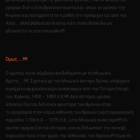
όμορφο διότι έτσι βγαίνουν σωστά και όπως οι γρύπες της
Κνωσού και καταρρίπτετε ο μύθος ότι προέρχονται από την
Ασία…..αλλά βέβαια αυτό είναι κάτι πολύ δύσκολο ως
αδιανόητο να πιστοποιηθεί!!!!
Όμως……!!!!!
Ο γρύπας είναι σύμβολο συνδεδεμένο με τη Μινωική
Κρήτη……!!!!! Σχετικά με τον Μινωικό άπτερο Γρύπα, υπάρχουν
ευρήματα αρχαιολογικών ανασκαφών από την Ύστερη Εποχή
του Χαλκού, 1450 – 1400 π.Χ.!!!!! Δύο άπτεροι γρύπες
απεικονίζονται δεξιά και αριστερά του θρόνου στην
τοιχογραφία στην κύρια αίθουσα του θρόνου ( κρητομυκηναϊκή
περίοδος 1700 π.Χ. – 1075 π.Χ. ) στο Μινωικό ανάκτορο!!!!! Οι
γρύπες εμφανίζονται άπτεροι, για να δηλώσουν την συνεχή
παρουσία τους στον χώρο της αίθουσας του θρόνου!!!! Η μικτή