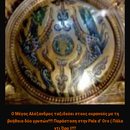
Ο Μέγας Αλέξανδρος ταξιδεύει στους ουρανούς με τη
βοήθεια δύο γρυπών!!!! Παράσταση στην Pala d’ Oro ( Πάλα
ντι Όρο )!!!!