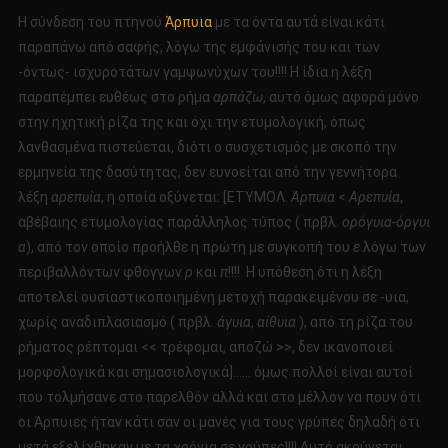
Η σύνδεση του πτηνού
Άρπυια
με τα όντα αυτά είναι κάτι
παραπάνω από σαφής, λόγω της εμφάνισής του και των
-όντως- ισχυροτάτων γαμψωνύχων του!!!! Η ίδια η λέξη
παραπέμπει ευθέως στο ρήμα
αρπάζω
, αυτό όμως αφορά μόνο
στην ηχητική ρίζα της και όχι την ετυμολογική, όπως
λανθασμένα πιστεύεται, διότι ο συσχετισμός με σκοπό την
ερμηνεία της δασύτητας, δεν ευνοείται από την γεννήτορα
λέξη
αρεπυία
, η οποία οξύνεται: [ΕΤΥΜΟΛ.
Άρπυια
<
Αρεπυία
,
αβέβαιης ετυμολογίας παράλληλος τύπος ( πρβλ.
ορόγυια-όργυι
α
), από τον οποίο προήλθε η πρώτη με συγκοπή του
ε
λόγω των
περιβαλλόντων φθόγγων
ρ
και
π
!!!! Η υπόθεση ότι η λέξη
αποτελεί ουσιαστικοποιημένη μετοχή παρακειμένου σε -υια,
χωρίς αναδιπλασιασμό ( πρβλ.
άγυια
,
αίθυια
), από τη ρίζα του
ρήματος ρέπτομαι << τρέφομαι, αποζώ >>, δεν ικανοποιεί
μορφολογικά και σημασιολογικά]…… όμως πολλοί είναι αυτοί
που τολμήσανε στο παρελθόν αλλά και στο μέλλον να πουν ότι
οι Άρπυιες ήταν κάτι σαν οι μανές για τους γρύπες δηλαδή ότι
μετά εξελίχθηκαν με τα χρόνια σε γρύπες!!!! Αυτό ακούγεται