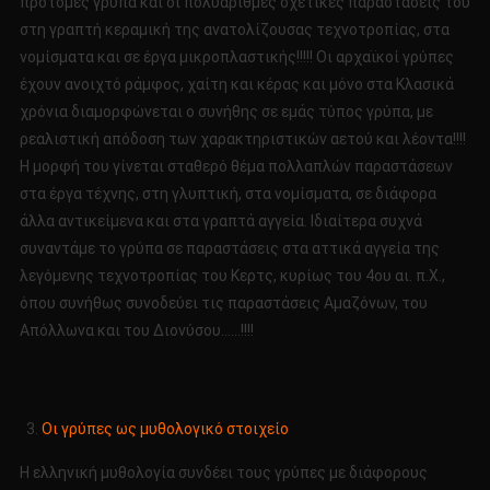
προτομές γρύπα και οι πολυάριθμες σχετικές παραστάσεις του
στη γραπτή κεραμική της ανατολίζουσας τεχνοτροπίας, στα
νομίσματα και σε έργα μικροπλαστικής!!!!! Οι αρχαϊκοί γρύπες
έχουν ανοιχτό ράμφος, χαίτη και κέρας και μόνο στα Κλασικά
χρόνια διαμορφώνεται ο συνήθης σε εμάς τύπος γρύπα, με
ρεαλιστική απόδοση των χαρακτηριστικών αετού και λέοντα!!!!
Η μορφή του γίνεται σταθερό θέμα πολλαπλών παραστάσεων
στα έργα τέχνης, στη γλυπτική, στα νομίσματα, σε διάφορα
άλλα αντικείμενα και στα γραπτά αγγεία. Ιδιαίτερα συχνά
συναντάμε το γρύπα σε παραστάσεις στα αττικά αγγεία της
λεγόμενης τεχνοτροπίας του Κερτς, κυρίως του 4ου αι. π.Χ.,
όπου συνήθως συνοδεύει τις παραστάσεις Αμαζόνων, του
Απόλλωνα και του Διονύσου……!!!!
Οι γρύπες ως μυθολογικό στοιχείο
Η ελληνική μυθολογία συνδέει τους γρύπες με διάφορους