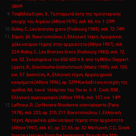
386!!!!
Τσαβέλλα-Evjen, Χ., Τα πτερωτά όντα της προϊστορικής
εποχής του Αιγαίου (Αθήνα 1970), σελ. 68, πίν. 1-23!!!!
Rolley, C., Les bronzes grecs (Freibourg 1983), σελ. 72-74!!!!
Σάμος: βλ. Βοκοτοπούλου, Ι., Ελληνική τέχνη. Αργυρά και
χάλκινα έργα τέχνης στην αρχαιότητα (Αθήνα 1997), σελ.
224· Rolley, C., Les Βronzes Grecs (Freibourg 1983), σελ. 72,
εικ. 52. Σκουλαρίκια του 650-600 π.Χ. από τη Μήλο: Deppert-
Lippitz, B., Griechische Goldschmuck (Mainz 1985), σελ. 109,
εικ. 57· Δεσποίνη, Α., Ελληνική τέχνη. Αρχαία χρυσά
κοσμήματα (Αθήνα 1996), αρ. 52!!!! Κυκλαδίτικη οινοχόη της
ομάδας Ad, του α΄ τετάρτου του 7ου αι. π. Χ.: Cook, R.M.,
Ελληνική αγγειογραφία (Αθήνα 1994), σελ. 137, εικ. 14!!!!
Laffineur, R., L’orfèvrerie Rhodienne orientalisante (Paris
1978), σελ. 233, αρ. 210, 211· Βοκοτοπούλου, Ι., Ελληνική
τέχνη. Αργυρά και χάλκινα έργα τέχνης στην αρχαιότητα
(Αθήνα 1997), σελ. 61, αρ. 27, 65, αρ. 32· Mattusch, C.C., Greek
bronze statuary. From the beginnings through the fifth