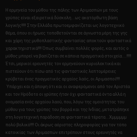
Η ερμηνεία του μύθου της πάλης των Αριμασπών με τους
γρύπες είναι εξαιρετικά δύσκολη….ως ακατόρθωτη βάση
λογικής!!!!! Στην Ελλάδα πρωτοεμφανίζεται ως λογοτεχνικό
θέμα, όπου οι ήρωες τοποθετούνται σε άγνωστα μέρη της γης
και χάρη της μυθοπλαστικής φαντασίας αποκτούν φανταστικά
χαρακτηριστικά!!!! Όπως συμβαίνει πολλές φορές, και αυτός ο
μύθος μπορεί να βασίζεται σε κάποια πραγματικά στοιχεία…..!!!!!
Έτσι, μερικοί ερευνητές τον ερμηνεύουν κυριολεκτικά και
πιστεύουν ότι πίσω από τις φανταστικές λεπτομέρειες
κρύβεται ένας πραγματικός αρχαίος λαός, οι Αριμασποί!!!!
Υπάρχει και η άποψη ότι και οι αναφερόμενοι από τον Αριστέα
και τον Ηρόδοτο οι γρύπες ήταν όχι φανταστικά όντα αλλά η
ονομασία ενός αρχαίου λαού, που, λόγω της ομοιότητας του
μύθου για τους γρύπες του βορρά και της Ινδίας, μετατράπηκε
στη λογοτεχνική παράδοση σε φανταστικά τέρατα….Χμμμμμμ
πολύ βολικό!!!! Οι άκρως αόριστες πληροφορίες για τον τόπο
κατοικίας των Αριμασπών επιτρέπουν στους ερευνητές να