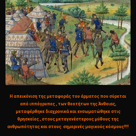
Η απεικόνιση της μεταφοράς του άρματος που σύρεται
από ιππόγρυπες , των θεοτήτων της Άνθειας,
μεταφέρθηκε διαχρονικά και ενσωματώθηκε στις
θρησκείες , στους μεταγενέστερους μύθους της
ανθρωπότητας και στους σημερινές μαγικούς κόσμους!!!!