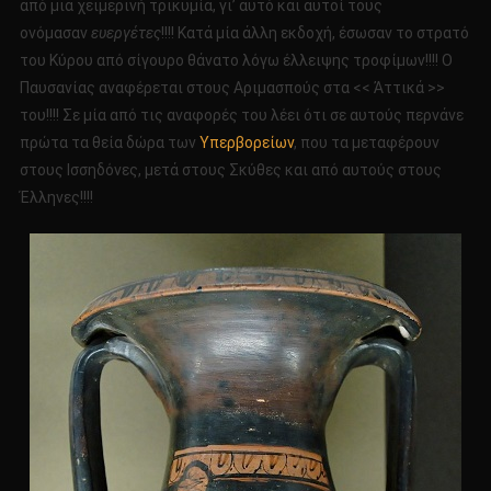
από μια χειμερινή τρικυμία, γι’ αυτό και αυτοί τους
ονόμασαν
ευεργέτες
!!!! Κατά μία άλλη εκδοχή, έσωσαν το στρατό
του Κύρου από σίγουρο θάνατο λόγω έλλειψης τροφίμων!!!! Ο
Παυσανίας αναφέρεται στους Αριμασπούς στα << Ἀττικά >>
του!!!! Σε μία από τις αναφορές του λέει ότι σε αυτούς περνάνε
πρώτα τα θεία δώρα των
Υπερβορείων
, που τα μεταφέρουν
στους Ισσηδόνες, μετά στους Σκύθες και από αυτούς στους
Έλληνες!!!!