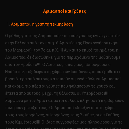
Αριμασποί και Γρύπες
Αριμασποί: η γραπτή τεκμηρίωση
Ο μύθος για τους Αριμασπούς και τους γρύπες έγινε γνωστός
στην Ελλάδα από τον ποιητή Αριστέα της Προκοννήσου (νησί
του Μαρμαρά), τον 7ο αι. π.Χ.!!!!! Αν και το επικό ποίημά του, η
Αριμασπέα, δε διασώθηκε, για το περιεχόμενό της μαθαίνουμε
από τον Ηρόδοτο!!!!! Ο Αριστέας, όπως μας πληροφορεί ο
Ηρόδοτος, ταξίδεψε στη χώρα των Ισσηδόνων, όπου έμαθε ότι
βορειότερα από αυτούς κατοικούν οι μονόφθαλμοι Αριμασποί
και ακόμα πιο πέρα οι γρύπες που φυλάσσουν το χρυσό και
έπειτα από αυτούς, μέχρι τη θάλασσα, οι Υπερβόρειοι!!!!
Σύμφωνα με τον Αριστέα, αυτοί οι λαοί, πλην των Υπερβορείων,
πολεμούν μεταξύ τους. Οι Αριμασποί έδιωξαν από τη χώρα
τους τους Ισσηδόνες, οι Ισσηδόνες τους Σκύθες, οι δε Σκύθες
τους Κιμμέριους!!!! Ο ίδιος συγγραφέας μας πληροφορεί για το