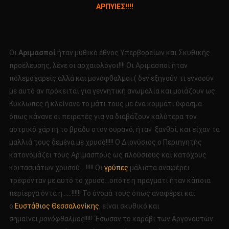
ΑΡΠΥΙΕΣ!!!!
ΟΙ
ΑIΝΙΓΜΑΤΙΚΟΙ
ΑΡΙΜΑΣΠΟΙ
…
Οι
Αριμασποί
ήταν μυθικό έθνος Υπερβορείων και Σκυθικής
ΓΡΥΠΕΣ…
προέλευσης, λένε οι αρχαιολόγοι!!!! Οι Αριμασποί ήταν
ΚΑΙ
πολεμοχαρείς αλλά και μονόφθαλμοι ( δεν εξηγούν τι εννοούν
ΑΡΠΥΙΕΣ!!!!
με αυτό αν πρόκειται για γεννητική ανωμαλία και μοιάζουν ως
Κύκλωπες ή κλείνανε το μάτι τους με ένα κομμάτι ύφασμα
όπως κάνανε οι πειρατές για να διαβάζουν καλύτερα τον
αστρικό χάρτη το βράδυ στον ουρανό, ήταν ξανθοί, και είχαν τα
μαλλιά τους δεμένα με χρυσό!!!!! Ο Διονύσιος ο Περιηγητής
κατονομάζει τους Αριμασπούς ως πλούσιους και κατόχους
κοιτασμάτων χρυσού….!!!!! Οι
γρύπες
μάλιστα αναφέρει
τρέφονταν με αυτό το χρυσό…οπότε η πράγματι ήταν κάποια
περίεργα όντα η …..!!!!!! Το όνομά τους όπως αναφέρει και
ο
Ευστάθιος Θεσσαλονίκης
, είναι σκυθικό και
σημαίνει
μονόφθαλμος
!!!!! Έσωσαν το καράβι των Αργοναυτών