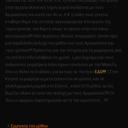
Ξεκινώντας από τον 5ο αι. π.Χ., η εικαστική μορφή του γρύπα
στην αρχαία ελληνική τέχνη συχνά συνδέεται με τους
Αριμασπούς και κατά τον 4ο αι. π.Χ. η πάλη τους γίνεται
σταθερό θέμα της αττικής αγγειογραφίας στα αγγεία της
τεχνοτροπίας του Κερτς όπως το αγγείο στην πιο πάνω
φωτογραφία!!!! Από αρχαίους άλλους συγγραφείς συναντάμε
μια παράλληλη εκδοχή του μύθου για τους Αριμασπούς και
τους γρύπες!!!! Πρόκειται για την ιστορία για τα μυρμήγκια, από
τα οποία οι Ινδοί κλέβουν το χρυσό…( μην ξεχνάμε και τους
ανθρώπους μυρμήγκια όπου έχουν να κάνουν με την Μέση Γη
όποιος θέλει να διαβάσει για αυτούς ας πατήσει
ΕΔΩ!!!!
) Στον
Κτησία τα μυρμήγκια μετατρέπονται σε γρύπες και σε
ολοκληρωμένη μορφή στο Σολινό….καλό ε!;! Ο μύθος αυτός
θυμίζει πλέον έντονα την εκδοχή με τους Αριμασπούς!!!!! Οι
ίδιοι οι αρχαίοι παρατηρούσαν αυτή την ομοιότητα…..!!!!
Ερμηνεία του μύθου