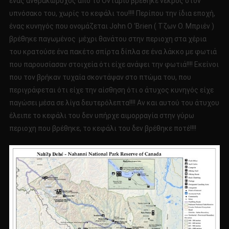
ένας ανθρακωρύχος από το Οντάριο βρέθηκε νεκρός στον
υπνόσακο του, χωρίς το κεφάλι του!!!! Περίπου την ίδια εποχή,
ένας κυνηγός που ονομάζεται John O ‘Brien ( Τζων Ο. Μπριέν )
βρέθηκε παγωμένος μέχρι θανάτου στην περιοχη στα χέρια
του κρατούσε ένα πακέτο σπίρτα δίπλα σε ένα λάκκο με φωτιά
που παρουσίασαν στοιχεία ότι είχε ανάψει την φωτιά!!!! Εκείνοι
που τον βρήκαν τυχαία σκοντάψαν στο πτώμα του, που
περιγράφεται ότι είχε την αίσθηση ότι ο άτυχος κυνηγός είχε
παγώσει μέσα σε λίγα δευτερόλεπτα!!!! Αν και αυτού του άτυχου
έλειπε το κεφάλι του δεν υπήρχε αιμορραγία στην γύρω
περιοχη που βρέθηκε, το κεφάλι του δεν βρέθηκε ποτέ!!!!