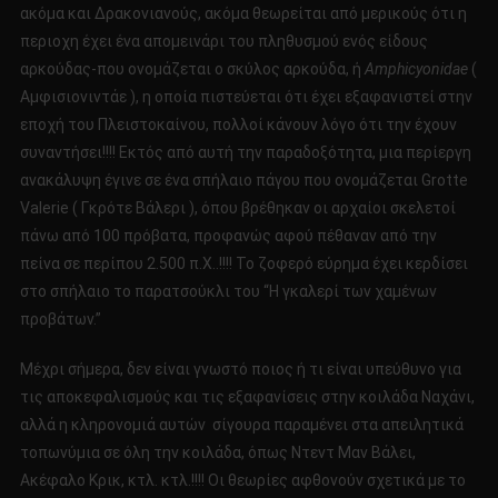
ακόμα και Δρακονιανούς, ακόμα θεωρείται από μερικούς ότι η
περιοχη έχει ένα απομεινάρι του πληθυσμού ενός είδους
αρκούδας-που ονομάζεται ο σκύλος αρκούδα, ή
Amphicyonidae
(
Αμφισιονιντάε ), η οποία πιστεύεται ότι έχει εξαφανιστεί στην
εποχή του Πλειστοκαίνου, πολλοί κάνουν λόγο ότι την έχουν
συναντήσει!!!! Εκτός από αυτή την παραδοξότητα, μια περίεργη
ανακάλυψη έγινε σε ένα σπήλαιο πάγου που ονομάζεται Grotte
Valerie ( Γκρότε Βάλερι ), όπου βρέθηκαν οι αρχαίοι σκελετοί
πάνω από 100 πρόβατα, προφανώς αφού πέθαναν από την
πείνα σε περίπου 2.500 π.Χ..!!!! Το ζοφερό εύρημα έχει κερδίσει
στο σπήλαιο το παρατσούκλι του “Η γκαλερί των χαμένων
προβάτων.”
Μέχρι σήμερα, δεν είναι γνωστό ποιος ή τι είναι υπεύθυνο για
τις αποκεφαλισμούς και τις εξαφανίσεις στην κοιλάδα Ναχάνι,
αλλά η κληρονομιά αυτών σίγουρα παραμένει στα απειλητικά
τοπωνύμια σε όλη την κοιλάδα, όπως Ντεντ Μαν Βάλει,
Ακέφαλο Κρικ, κτλ. κτλ.!!!! Οι θεωρίες αφθονούν σχετικά με το