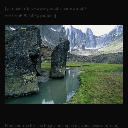
[youtube]https://www.youtube.com/watch?
v=kX7mHP00sPE[/youtube]
Η πορεία του Νότιου Ναχάνι ποταμού περνάει πάνω από τους