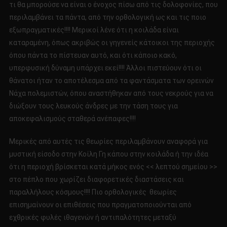
τι θα μπορούσε να είναι ο ένοχος πίσω από τις δολοφονίες, που
περιλαμβάνει τα πάντα, από την ορθολογική ως και τις ποιο
εξωπραγματικές!!!! Μερικοί λένε ότι η κοιλάδα είναι
καταραμένη, όπως ακριβώς οι γηγενείς κάτοικοι της περιοχής
όπου πάντα το πίστευαν αυτό, και ότι κάποιο κακό,
υπερφυσική δύναμη υπάρχει εκεί!!!! Άλλοι πιστεύουν ότι οι
θάνατοι ήταν το αποτέλεσμα από τα φαντάσματα των ορεινών
Νάχα πολεμιστών, όπου αναστήθηκαν από τους νεκρούς για να
διώξουν τους λευκούς άνδρες με την τάση τους για
αποκεφαλισμούς σταθερά ανέπαφες!!!!
Μερικές από αυτές τις θεωρίες περιλαμβάνουν αναφορά για
μυστική είσοδο στην Κοίλη Γη κάπου στην κοιλάδα ή την ιδέα
ότι η περιοχή βρίσκεται κατά μήκος ενός << λεπτού σημείου >>
στο πέπλο που χωρίζει διαφορετικές διαστάσεις και
παραλλήλους κόσμους!!!! Πιο ορθολογικές θεωρίες
επισημαίνουν οι επιθέσεις που πραγματοποιούνται από
εχθρικές φυλές ιθαγενών ή αντιπαλότητες μεταξύ