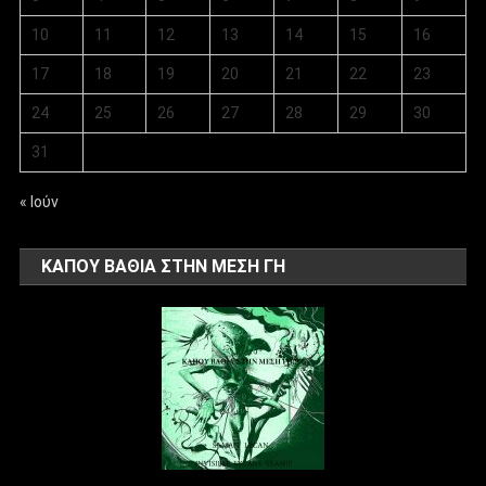
10
11
12
13
14
15
16
17
18
19
20
21
22
23
24
25
26
27
28
29
30
31
« Ιούν
ΚΑΠΟΥ ΒΑΘΙΑ ΣΤΗΝ ΜΕΣΗ ΓΗ