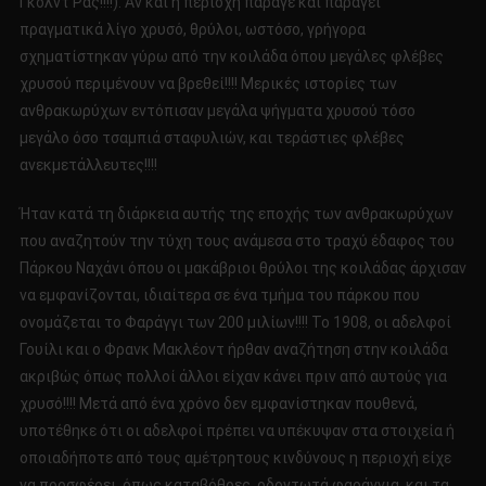
Γκόλντ Ράς!!!!). Αν και η περιοχη πάραγέ και παράγει
πραγματικά λίγο χρυσό, θρύλοι, ωστόσο, γρήγορα
σχηματίστηκαν γύρω από την κοιλάδα όπου μεγάλες φλέβες
χρυσού περιμένουν να βρεθεί!!!! Μερικές ιστορίες των
ανθρακωρύχων εντόπισαν μεγάλα ψήγματα χρυσού τόσο
μεγάλο όσο τσαμπιά σταφυλιών, και τεράστιες φλέβες
ανεκμετάλλευτες!!!!
Ήταν κατά τη διάρκεια αυτής της εποχής των ανθρακωρύχων
που αναζητούν την τύχη τους ανάμεσα στο τραχύ έδαφος του
Πάρκου Ναχάνι όπου οι μακάβριοι θρύλοι της κοιλάδας άρχισαν
να εμφανίζονται, ιδιαίτερα σε ένα τμήμα του πάρκου που
ονομάζεται το Φαράγγι των 200 μιλίων!!!! Το 1908, οι αδελφοί
Γουίλι και ο Φρανκ Μακλέοντ ήρθαν αναζήτηση στην κοιλάδα
ακριβώς όπως πολλοί άλλοι είχαν κάνει πριν από αυτούς για
χρυσό!!!! Μετά από ένα χρόνο δεν εμφανίστηκαν πουθενά,
υποτέθηκε ότι οι αδελφοί πρέπει να υπέκυψαν στα στοιχεία ή
οποιαδήποτε από τους αμέτρητους κινδύνους η περιοχή είχε
να προσφέρει, όπως καταβόθρες, οδοντωτά φαράγγια, και τα