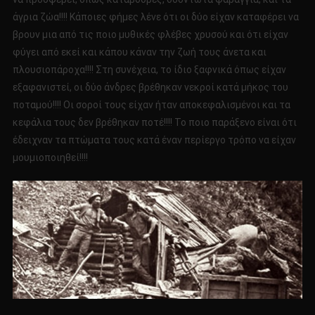
άγρια ​​ζώα!!!! Κάποιες φήμες λένε ότι οι δύο είχαν καταφέρει να
βρουν μια από τις ποιο μυθικές φλέβες χρυσού και ότι είχαν
φύγει από εκεί και κάπου κάναν την ζωή τους άνετα και
πλουσιοπάροχα!!!! Στη συνέχεια, το ίδιο ξαφνικά όπως είχαν
εξαφανιστεί, οι δύο άνδρες βρέθηκαν νεκροί κατά μήκος του
ποταμού!!!! Οι σοροί τους είχαν ήταν αποκεφαλισμένοι και τα
κεφάλια τους δεν βρέθηκαν ποτέ!!!! Το ποιο παράξενο είναι ότι
έδειχναν τα πτώματα τους κατά έναν περίεργο τρόπο να είχαν
μουμιοποιηθεί!!!!