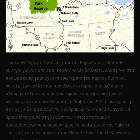
Πολύ αργότερα με την άφιξη τους οι Ευρωπαίοι ήρθαν σαν
κυνηγοί γούνας όπου και έκαναν καλές δουλείες, αλλά μόνο στα
πρόωρα εδάφη και όχι στο εσωτερικό του πάρκου διότι και
αυτοί είχαν πολλές και παράξενες ιστορίες από αλλόκοτα
πλάσματα αλλά και παράξενες φυλές όπου και σκότωναν
ανεξέλεγκτα όποιον έβλεπαν στο διάβα τους!!!!Στη συνέχεια, η
περιοχή είδε μια εισροή των ανθρακωρύχων όπου έψαχναν να
βρουν είτε χρυσό στη λεκάνη του Νότιου ποταμού ή
προσπαθούσαν να περάσουν προς τα πεδία χρυσό του Yukon (
Γιουκόν ) κατά τη διάρκεια του Klondike Gold Rush ( Κλόννταηκ