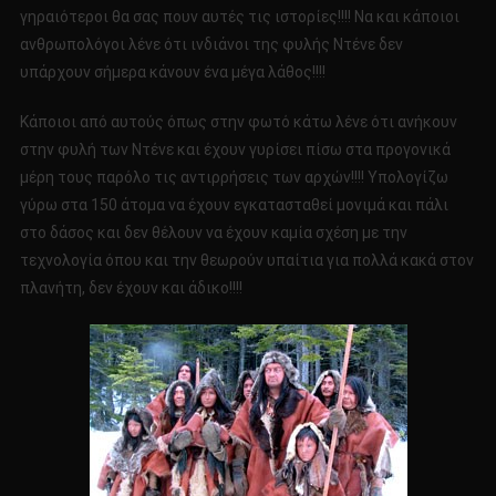
γηραιότεροι θα σας πουν αυτές τις ιστορίες!!!! Να και κάποιοι
ανθρωπολόγοι λένε ότι ινδιάνοι της φυλής Ντένε δεν
υπάρχουν σήμερα κάνουν ένα μέγα λάθος!!!!
Κάποιοι από αυτούς όπως στην φωτό κάτω λένε ότι ανήκουν
στην φυλή των Ντένε και έχουν γυρίσει πίσω στα προγονικά
μέρη τους παρόλο τις αντιρρήσεις των αρχών!!!! Υπολογίζω
γύρω στα 150 άτομα να έχουν εγκατασταθεί μονιμά και πάλι
στο δάσος και δεν θέλουν να έχουν καμία σχέση με την
τεχνολογία όπου και την θεωρούν υπαίτια για πολλά κακά στον
πλανήτη, δεν έχουν και άδικο!!!!