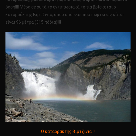
δάση!!!! Μέσα σε αυτά τα εντυπωσιακά τοπία βρίσκεται ο
καταρράκτης Βιρτζίνια, όπου από εκεί που πέφτει ως κάτω
είναι 96 μέτρα (315 πόδια)!!!!
Ο καταρράκτης Βιρτζίνια!!!!