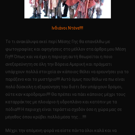
Ινδιάνοι Ντένε!!!!
Το τι ανακάλυψα εκεί περί Μέσης Γης θα επανέλθω με
φωτογραφίες και αφηγήσεις στο μέλλον στα άρθρα μου Μέση
Γη!!!! Όπως και να έχει η περιοχη αυτή θεωρείται η ποιο
ανεξερεύνητη σε όλη την Βόρεια Αμερική και πράγματι
υπάρχουν πολλά στοιχεία αν κάποιος θέλει να ερευνήσει για το
παράξενο και το μυστήριο!!!! Αυτό όμως που θέλω να πω είναι
πολύ δύσκολη η εξερεύνηση του διότι δεν υπάρχουν δρόμοι,
ούτε καν καρόδρομοι!!!! Θα πρέπει να πάει κάποιος μέχρι τους
καταρράκτες με πλοιάριο ή υδροπλάνο και κατόπιν με τα
πόδια!!!! Η περιοχη είναι τεράστια σχεδόν όσο η χώρα μας σε
μέγεθος όπου κρύβει πολλά μέσα της…..!!!!
Μέχρι την επόμενη φορά να είστε πάντα όλοι καλά και να