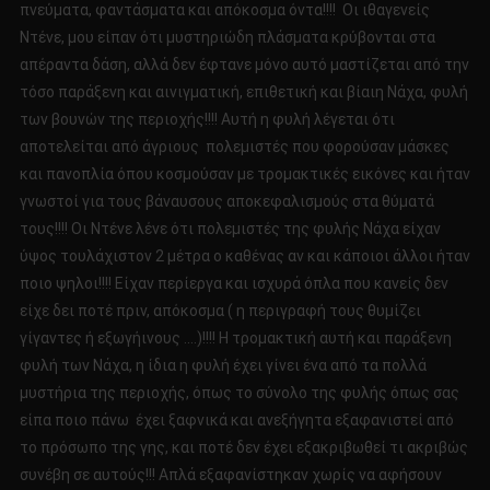
πνεύματα, φαντάσματα και απόκοσμα όντα!!!! Οι ιθαγενείς
Ντένε, μου είπαν ότι μυστηριώδη πλάσματα κρύβονται στα
απέραντα δάση, αλλά δεν έφτανε μόνο αυτό μαστίζεται από την
τόσο παράξενη και αινιγματική, επιθετική και βίαιη Νάχα, φυλή
των βουνών της περιοχής!!!! Αυτή η φυλή λέγεται ότι
αποτελείται από άγριους ​​πολεμιστές που φορούσαν μάσκες
και πανοπλία όπου κοσμούσαν με τρομακτικές εικόνες και ήταν
γνωστοί για τους βάναυσους αποκεφαλισμούς στα θύματά
τους!!!! Οι Ντένε λένε ότι πολεμιστές της φυλής Νάχα είχαν
ύψος τουλάχιστον 2 μέτρα ο καθένας αν και κάποιοι άλλοι ήταν
ποιο ψηλοι!!!! Είχαν περίεργα και ισχυρά όπλα που κανείς δεν
είχε δει ποτέ πριν, απόκοσμα ( η περιγραφή τους θυμίζει
γίγαντες ή εξωγήινους ….)!!!! Η τρομακτική αυτή και παράξενη
φυλή των Νάχα, η ίδια η φυλή έχει γίνει ένα από τα πολλά
μυστήρια της περιοχής, όπως το σύνολο της φυλής όπως σας
είπα ποιο πάνω έχει ξαφνικά και ανεξήγητα εξαφανιστεί από
το πρόσωπο της γης, και ποτέ δεν έχει εξακριβωθεί τι ακριβώς
συνέβη σε αυτούς!!! Απλά εξαφανίστηκαν χωρίς να αφήσουν