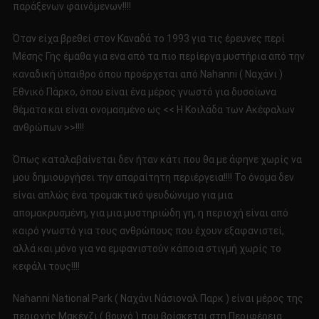
παράξενων φαινόμενων!!!!
ΑΛΛΙΩΣ
<<
Όταν είχα βρεθεί στον Καναδά το 1993 για τις έρευνες περί
Η
Μέσης Γης έμαθα για ενα από τα πιο περίεργα μυστήρια από την
ΚΟΙΛΑΔΑ
καναδική ύπαιθρο όπου προέρχεται από Nahanni ( Ναχάνι )
ΤΩΝ
Εθνικό Πάρκο, όπου είναι ένα μέρος γνωστό για δυσοίωνα
ΑΚΕΦΑΛΩΝ
θέματα και είναι ονομασμένο ως << Η Κοιλάδα των Ακέφαλων
ΑΝΘΡΩΠΩΝ
>>!!!!
ανθρώπων >>!!!!
Όπως καταλαβαίνεται δεν ήταν κάτι που θα με άφηνε χωρίς να
μου δημιουργήσει την απαραίτητη περιέργεια!!!! Το όνομα δεν
είναι απλώς ένα τρομακτικό ψευδώνυμο για μια
απομακρυσμένη, για μια μυστηριώδη γη, η περιοχή είναι από
καιρό γνωστό για τους ανθρώπους που έχουν εξαφανιστεί,
αλλά και μόνο για να εμφανιστούν κάποια στιγμή χωρίς το
κεφάλι τους!!!!
Nahanni National Park ( Ναχάνι Νάσιοναλ Παρκ ) είναι μέρος της
περιοχής Μακένζι ( βουνό ) που βρίσκεται στη Περιφέρεια