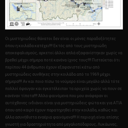
Οι μυστηριώδεις θάνατοι δεν είναι οι μόνες παραδοξότητες
όπου η κοιλάδα κατέχει!!!! Εκτός από τους μυστηριώδη
αποκεφαλισμούς, αρκετοί άλλοι απλά εξαφανίστηκαν χωρίς να
βρεθεί μέχρι σήμερα ποτέ κανένα ίχνος τους!!!! Πιστεύεται ότι
περίπου 44 άνθρωποι έχουν εξαφανιστεί κάτω από
μυστηριώδεις συνθήκες στην κοιλάδα από το 1969 μέχρι
σήμερα!!!! Αν και ποιο πίσω το νούμερο είναι μεγάλο αλλά τότε
πολλοί έφευγαν και εγκατέλειπαν τα ορυχεία χωρίς να πουν σε
κανέναν τίποτα!!!! Άλλα φαινόμενα που μου ανάφεραν οι
αυτόχθονες ινδιάνοι είναι για μυστηριώδεις φώτα και για ΑΤΙΑ
όπου από καιρό έχουν παρατηρηθεί στην κοιλάδα, καθώς και
άλλα ασυνήθιστα εναέρια φαινόμενα!!!! Η περιοχή είναι επίσης
γνωστή για δραστηριότητα από μεγαλοπόδαρους, Λυκάωνες,