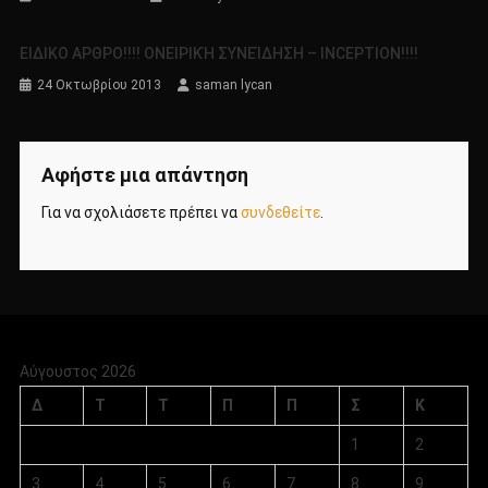
ΕΙΔΙΚΟ ΑΡΘΡΟ!!!! ΟΝΕΙΡΙΚΉ ΣΥΝΕΊΔΗΣΗ – ΙΝCEPTION!!!!
24 Οκτωβρίου 2013
saman lycan
Αφήστε μια απάντηση
Για να σχολιάσετε πρέπει να
συνδεθείτε
.
Αύγουστος 2026
Δ
Τ
Τ
Π
Π
Σ
Κ
1
2
3
4
5
6
7
8
9