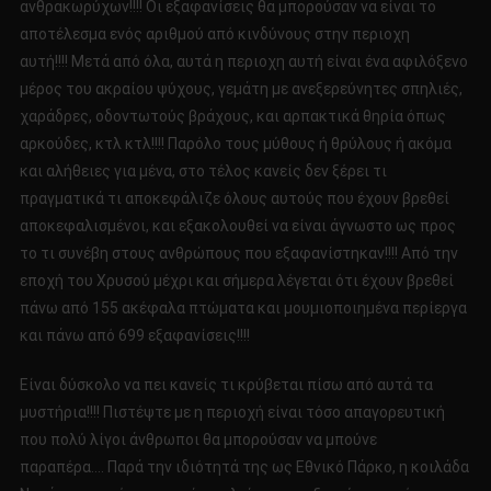
ανθρακωρύχων!!!! Οι εξαφανίσεις θα μπορούσαν να είναι το
αποτέλεσμα ενός αριθμού από κινδύνους στην περιοχη
αυτή!!!! Μετά από όλα, αυτά η περιοχη αυτή είναι ένα αφιλόξενο
μέρος του ακραίου ψύχους, γεμάτη με ανεξερεύνητες σπηλιές,
χαράδρες, οδοντωτούς βράχους, και αρπακτικά θηρία όπως
αρκούδες, κτλ κτλ!!!! Παρόλο τους μύθους ή θρύλους ή ακόμα
και αλήθειες για μένα, στο τέλος κανείς δεν ξέρει τι
πραγματικά τι αποκεφάλιζε όλους αυτούς που έχουν βρεθεί
αποκεφαλισμένοι, και εξακολουθεί να είναι άγνωστο ως προς
το τι συνέβη στους ανθρώπους που εξαφανίστηκαν!!!! Από την
εποχή του Χρυσού μέχρι και σήμερα λέγεται ότι έχουν βρεθεί
πάνω από 155 ακέφαλα πτώματα και μουμιοποιημένα περίεργα
και πάνω από 699 εξαφανίσεις!!!!
Είναι δύσκολο να πει κανείς τι κρύβεται πίσω από αυτά τα
μυστήρια!!!! Πιστέψτε με η περιοχή είναι τόσο απαγορευτική
που πολύ λίγοι άνθρωποι θα μπορούσαν να μπούνε
παραπέρα…. Παρά την ιδιότητά της ως Εθνικό Πάρκο, η κοιλάδα