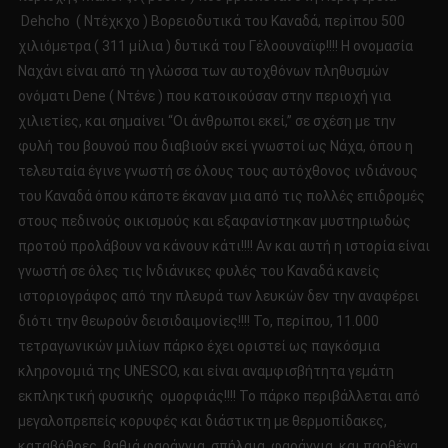
Dehcho ( Ντέχκχο ) Βορειοδυτικά του Καναδά, περίπου 500
χιλιόμετρα ( 311 μίλια ) δυτικά του Γέλοουναϊφ!!!! Η ονομασία
Ναχάνι είναι από τη γλώσσα των αυτοχθόνων πληθυσμών
ονόματι Dene ( Ντένε ) που κατοικούσαν στην περιοχή για
χιλιετίες, και σημαίνει “Οι άνθρωποι εκεί,” σε σχέση με την
φυλή του βουνού που διαβιούν εκεί γνωστοί ως Νάχα, όπου η
τελευταία έγινε γνωστή σε όλους τους αυτόχθονος ινδιάνους
του Καναδά όπου κάποτε έκαναν μια από τις πολλές επιδρομές
στους πεδινούς οικισμούς και εξαφανίστηκαν μυστηριωδώς
προτού προλάβουν να κάνουν κάτι!!!! Αν και αυτή η ιστορία είναι
γνωστή σε όλες τις Ινδιάνικες φυλές του Καναδά κανείς
ιστοριογράφος από την πλευρά των λευκών δεν την αναφέρει
διότι την θεωρούν δεισιδαιμονίες!!!! Το, περίπου, 11.000
τετραγωνικών μιλίων πάρκο έχει οριστεί ως παγκόσμια
κληρονομιά της UNESCO, και είναι αναμφισβήτητα γεμάτη
εκπληκτική φυσικής ομορφιάς!!!! Το πάρκο περιβάλλεται από
μεγαλοπρεπείς κορυφές και διάστικτη με θερμοπίδακες,
καταβόθρες, βαθιά φαράγγια, σπήλαια, φαράγγια, και παρθένα