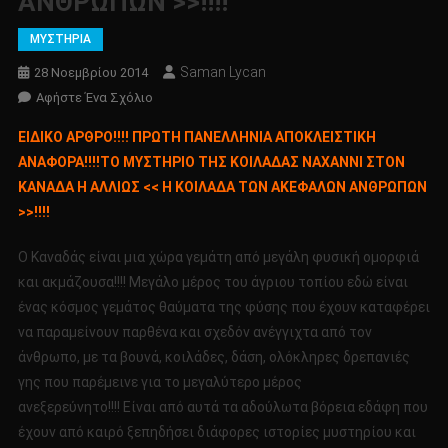
ΑΝΘΡΩΠΩΝ >>!!!!
ΜΥΣΤΗΡΙΑ
Saman Lycan
28 Νοεμβρίου 2014
Για
Αφήστε Ένα Σχόλιο
Το
ΕΙΔΙΚΟ ΑΡΘΡΟ!!!! ΠΡΩΤΗ ΠΑΝΕΛΛΗΝΙΑ ΑΠΟΚΛΕΙΣΤΙΚΗ
ΕΙΔΙΚΟ
ΑΝΑΦΟΡΑ!!!!ΤΟ ΜΥΣΤΗΡΙΟ ΤΗΣ ΚΟΙΛΑΔΑΣ ΝΑΧΑΝΝΙ ΣΤΟΝ
ΑΡΘΡΟ!!!!
ΚΑΝΑΔΑ Η ΑΛΛΙΩΣ << Η ΚΟΙΛΑΔΑ ΤΩΝ ΑΚΕΦΑΛΩΝ ΑΝΘΡΩΠΩΝ
ΠΡΩΤΗ
>>!!!!
ΠΑΝΕΛΛΗΝΙΑ
ΑΠΟΚΛΕΙΣΤΙΚΗ
Ο Καναδάς είναι μια χώρα γεμάτη από μεγάλη φυσική ομορφιά
ΑΝΑΦΟΡΑ!!!!
ΤΟ
και ακμάζουσα!!!! Μεγάλο μέρος του άγριου τοπίου εδώ είναι
ΜΥΣΤΗΡΙΟ
ένας κόσμος γεμάτος θαύματα της φύσης που έχουν καταφέρει
ΤΗΣ
να παραμείνουν παρθένα και σχεδόν ανέγγιχτα από τον
ΚΟΙΛΑΔΑΣ
άνθρωπο, με τα βουνά, κοιλάδες, δάση, ολόκληρες δρεπανιές
ΝΑΧΑΝΝΙ
γης που παρέμεινε για το μεγαλύτερο μέρος
ΣΤΟΝ
ανεξερεύνητο!!!! Είναι από αυτά τα αδούλωτα βόρεια εδάφη που
ΚΑΝΑΔΑ
έχουν από καιρό ξεπηδήσει διάφορες ιστορίες μυστηρίου και
Η