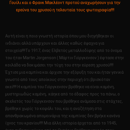
Γουίλι και ο Φρανκ Μακλέοντ προτού αναχωρήσουν για την
ερεύνα του χρυσού η τελευταία τους φωτογραφία!!!!
Αυτή είναι η ποιο γνωστή ιστορία όπου μου διηγήθηκαν οι
ινδιάνοι αλλά υπάρχουν και άλλες καθώς έψαχνα για
στοιχεία!!!!Το 1917, ένας Ελβετός μεταλλοδίφης από το όνομα
του ήταν Martin Jorgenson ( Μάρτιν Γιόργκενσον ) έφτασε στην
κοιλάδα να δοκιμάσει την τύχη του στην εύρεση χρυσού!!!!
Έχτισε μια καμπίνα και άρχισε την εξόρυξη του και ήταν γενικά
γνωστό από τους αποίκους στην περιοχή ότι βρισκόταν
εκεί!!!! Η καμπίνα του Γιόργκενσον βρέθηκε να είναι καμένη,
μυστηριωδώς καμένη, κάηκε από το έδαφος προς τα πάνω, ο
σκελετός του Γιόργκενσον που βρέθηκε ανάμεσα στις στάχτες,
βρέθηκε χωρίς το κεφάλι του, και η αναζήτηση στα
απανθρακωμένα απομεινάρια της καμπίνας δεν βρήκε κανένα
ίχνος του κρανίου!!!! Μια άλλη ιστορία έρχεται από το 1945,