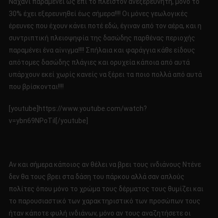
Ναχάνι παραμένει ως επί το πλείστον ανεξερεύνητη, μόνο το
30% έχει εξερευνηθεί έως σήμερα!!!! Οι μόνες γεωλογικές
έρευνες που έχουν κάνει ποτέ εδώ, έγιναν από τον αέρα, και η
συντριπτική πλειοψηφία της δασώδης παρθένας περιοχής
παραμένει ένα αίνιγμα!!!! Σπήλαια και φαράγγια κάθε είδους
απότομες δασώδης πλάγιες και ορυχεία κάποια από αυτά
υπάρχουν εκεί χωρίς κανείς να ξέρει τα ποιο πολλά από αυτά
που βρίσκονται!!!!
[youtube]https://www.youtube.com/watch?
v=ybn69NPoTiI[/youtube]
Αν και σήμερα κάποιος αν θέλει να βρει τους ινδιάνους Ντένε
δεν θα τους βρει στα δάση του πάρκου αλλά σαν απλούς
πολίτες όπου μόνο το χρώμα τους δέρματος τους θυμίζει και
το παρουσιαστικό των χαρακτηριστικό των προσώπων τους
ήταν κάποτε φυλή ινδιάνων, μόνο αν τους αναζητήσετε οι