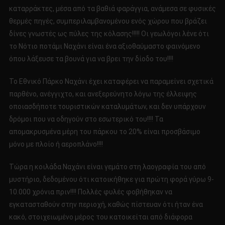
καταρράκτες, μέσα από τα βαθιά φαράγγια, ανάμεσα σε φυσικές
θερμές πηγές, συμπεριλαμβανομένου ενός χώρου που βράζει
δίνες γνωστές ως πύλες της κόλασης!!!!! Οι γεωλόγοι λένε ότι
το Νότιο ποτάμι Ναχάνι είναι ένα αξιοθαύμαστο φαινόμενο
όπου λάξευσε τα βουνά για να βρει την δίοδο του!!!!
Το Εθνικό Πάρκο Ναχάνι έχει καταφέρει να παραμείνει σχετικά
παρθένο, ανέγγιχτο, και ανεξερεύνητο λόγω της έλλειψης
οποιασδήποτε τουριστικών καταλυμάτων, και δεν υπάρχουν
δρόμοι που να οδηγούν στο εσωτερικό του!!!! Τα
απομακρυσμένα μέρη του πάρκου το 20% είναι προσβάσιμο
μόνο με πλοίο ή αεροπλάνο!!!!
Τώρα η κοιλάδα Ναχάνι είναι γεμάτο στη λαογραφία του από
μυστήριο, δεδομένου ότι κατοικήθηκε για πρώτη φορά γύρω 9-
10.000 χρόνια πριν!!!! Πολλές φυλές φοβήθηκαν να
εγκατασταθούν στην περιοχή, καθώς πίστευαν ότι ήταν ένα
κακό, στοιχειωμένο μέρος του κατοικείται από διάφορα