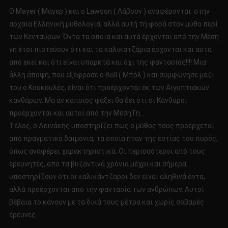
Ο Mayer ( Μάγερ ) και ο Lawson ( Λάβσον ) αναφέρονται στην
αρχαία Ελληνική μυθολογία, αλλά αυτή τη φορά στον μύθο περί
των Κενταύρων. Όντα τα οποία και αυτά έρχονται από την Μέση
γη έτσι πιστεύουν ότι και τα καλικατζάρια έρχονται και αυτά
από εκεί και ότι είναι υπαρκτά και όχι της φαντασίας!!!! Μια
άλλη άποψη, που εξέφρασε ο Boll ( Μπόλ ) και συμφώνησε μαζί
του ο Κουκουλές, είναι ότι προέρχονται εκ των Αιγυπτιακών
κανθάρων. Μα αν κάποιος ψάξει θα δει ότι οι Κάνθαροι
προέρχονται και αυτοί από την Μέση Γη…
Τέλος, ο Δεινάκης υποστηρίζει πώς ο μύθος τους προέρχεται
από πραγματικά δαιμόνια, τα οποία ήταν της εστίας του πυρός,
όπως αναφέρει χαρακτηριστικά. Οι περισσότεροι από τους
ερευνητές, από τα βυζαντινά χρόνια μέχρι και σήμερα
υποστηρίζουν ότι οι καλικάντζαροι δεν είναι αληθινά όντα,
αλλά προέρχονται από την φαντασία των ανθρώπων. Αυτοί
βέβαια το κάνουν με τα δικά τους μέτρα και χωρίς σοβαρές
έρευνες….