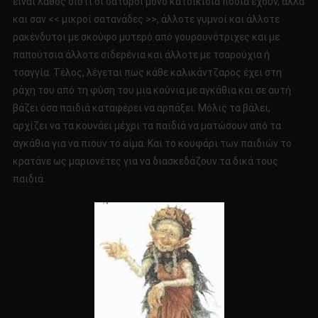
είναι λάθος διότι οι σάτυροι μόνο κατσικίσια πόδια έχουν, αλλά
και σαν << μικροί σατανάδες >>, άλλοτε γυμνοί και άλλοτε
ρακένδυτοι με σκούφο μυτερό από γουρουνότριχες και με
παπούτσια άλλοτε σιδερένια και άλλοτε με τσαρούχια ή
τσαγγία. Τέλος, λέγεται πως κάθε καλικάντζαρος έχει στη
ράχη του από τη φύση του μια κούνια με αγκάθια και σε αυτή
βάζει όσα παιδιά καταφέρει να αρπάξει. Μόλις τα βάλει,
αρχίζει να τα κουνάει μέχρι τα παιδιά να ματώσουν από τα
αγκάθια για να πιουν το αίμα. Και το κουφάρι των παιδιών το
κρατάνε ως μαριονέτες για να διασκεδάζουν τα δικά τους
παιδιά.