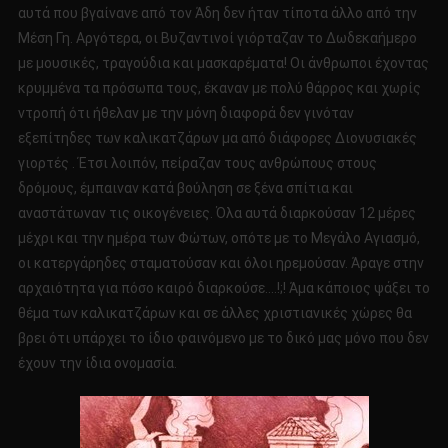
αυτά που βγαίνανε από τον Άδη δεν ήταν τίποτα άλλο από την
Μέση Γη. Αργότερα, οι Βυζαντινοί γιόρταζαν το Δωδεκαήμερο
με μουσικές, τραγούδια και μασκαρέματα! Οι άνθρωποι έχοντας
κρυμμένα τα πρόσωπα τους, έκαναν με πολύ θάρρος και χωρίς
ντροπή ότι ήθελαν με την μόνη διαφορά δεν γινόταν
εξεπίτηδες των καλικατζάρων μα από διάφορες Διονυσιακές
γιορτές . Έτσι λοιπόν, πείραζαν τους ανθρώπους στους
δρόμους, έμπαιναν κατά βούληση σε ξένα σπίτια και
αναστάτωναν τις οικογένειες. Όλα αυτά διαρκούσαν 12 μέρες
μέχρι και την ημέρα των Φώτων, οπότε με το Μεγάλο Αγιασμό,
οι κατεργάρηδες σταματούσαν και όλοι ηρεμούσαν. Άραγε στην
αρχαιότητα για πόσο καιρό διαρκούσε….!;! Άμα κάποιος ψάξει το
θέμα των καλικατζάρων και σε άλλες χριστιανικές χώρες θα
βρει ότι υπάρχει το ίδιο φαινόμενο με το δικό μας μόνο που δεν
έχουν την ίδια ονομασία.