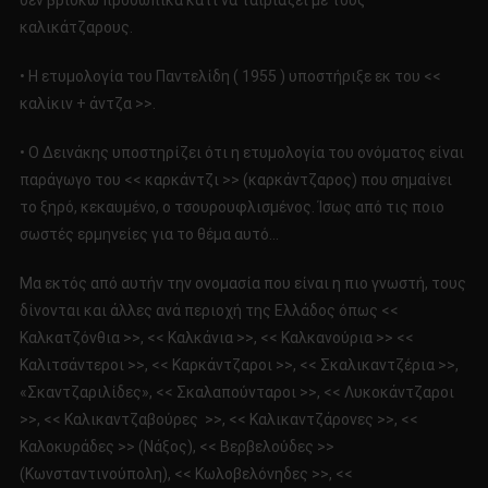
δεν βρίσκω προσωπικά κάτι να ταιριάζει με τους
καλικάτζαρους.
• Η ετυμολογία του Παντελίδη ( 1955 ) υποστήριξε εκ του <<
καλίκιν + άντζα >>.
• Ο Δεινάκης υποστηρίζει ότι η ετυμολογία του ονόματος είναι
παράγωγο του << καρκάντζι >> (καρκάντζαρος) που σημαίνει
το ξηρό, κεκαυμένο, o τσουρουφλισμένος. Ίσως από τις ποιο
σωστές ερμηνείες για το θέμα αυτό…
Μα εκτός από αυτήν την ονομασία που είναι η πιο γνωστή, τους
δίνονται και άλλες ανά περιοχή της Ελλάδος όπως <<
Καλκατζόνθια >>, << Καλκάνια >>, << Καλκανούρια >> <<
Καλιτσάντεροι >>, << Καρκάντζαροι >>, << Σκαλικαντζέρια >>,
«Σκαντζαριλίδες», << Σκαλαπούνταροι >>, << Λυκοκάντζαροι
>>, << Καλικαντζαβούρες >>, << Καλικαντζάρονες >>, <<
Καλοκυράδες >> (Νάξος), << Βερβελούδες >>
(Κωνσταντινούπολη), << Κωλοβελόνηδες >>, <<