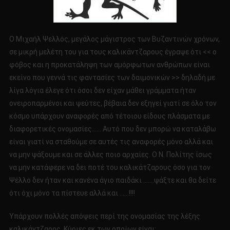
Ο Μιχαήλ Ψελλός, μεγάλος μάγιστρος των Βυζαντινών χρόνων,
σε μικρή μελέτη του για τους καλικάντζαρους έγραψε ότι << ο
φόβος και η προκατάληψη των αμόρφωτων ανθρώπων είναι
εκείνο που γεννά τις φαντασίες των δαιμονικών >> δηλαδή με
λίγα λόγια έλεγε ότι όσοι δεν είχαν μάθει γράμματα ήταν
ονειροπαρμένοι και ψεύτες, βέβαια δεν εξηγεί γιατί σε όλο τον
κόσμο υπάρχουν αναφορές από τέτοιου είδους πλάσματα με
διαφορετικές ονομασίες…… Αυτό που δεν μπορώ να καταλάβω
είναι γιατί να σταθούμε σε αυτές τις αναφορές μόνο αλλά και
να μην ψάξουμε και σε άλλες ποιο αρχαίες. Ο Ν. Πολίτης ίσως
να μην κατάφερε να δει ποτέ του καλικάτζαρους όσο για τον
Ψέλλο δεν ήταν και κανένα άγιο παιδάκι …….ψάξτε και θα δείτε
ότι όχι μόνο τα πίστευε αλλά και ……!!!!
Υπάρχουν πολλές απόψεις περί της ονομασίας της λέξης
καλικάντζαρος. Κύριες εκ των οποίων είναι: