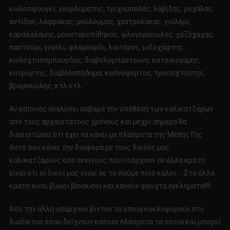
κωλοσφουγκί, γουρλομάτης, τριχομπαλάς, λαβίδης, ροχάλας,
αντίδας, λάφρακας, μούλουμας, χεστρόλακας, γιολέρι,
καραλαλάμης, μουστακοπίθηκος, φλογερόκωλος, χαζόχαχας,
παστούρι, γεγέλι, φλαμούρδι, λιατόρος, μιξοχάφτης,
κωλοχτυπομπούρδας, διαβολομπάστουνο, κατσικογάμης,
κοτρίφτης, διαβολοπήδημα, καπνόφερτος, τρυποχτύστης,
βρομοκώλης, κτλ κτλ.
Αν κάποιος αναλύσει σοβαρά την υπόθεση των καλικατζάρων
από τους αρχαιοτάτους χρόνους και μέχρι σήμερα θα
διαπιστώσει ότι έχει να κάνει με πλάσματα της Μέσης Γης.
Αυτό που κάνει την διαφορά με τους δικούς μας
καλικατζάρους από εκείνους που υπάρχουν σε άλλα κράτη
είναι ότι οι δικοί μας είναι ας το πούμε ποιο καλοί…. Στα άλλα
κράτη είναι βίαιοι βάναυσοι και κάνουν φρυχτά εγκλήματα!!!!
Από την άλλη υπάρχουν βίντεο τα οποία κυκλοφορούν στο
διαδίκτυο όπου δείχνουν κάποια πλάσματα τα οποία και μπορεί