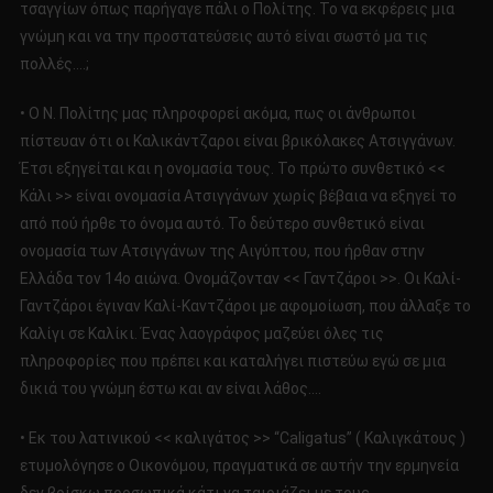
τσαγγίων όπως παρήγαγε πάλι ο Πολίτης. Το να εκφέρεις μια
γνώμη και να την προστατεύσεις αυτό είναι σωστό μα τις
πολλές….;
• Ο Ν. Πολίτης μας πληροφορεί ακόμα, πως οι άνθρωποι
πίστευαν ότι οι Καλικάντζαροι είναι βρικόλακες Ατσιγγάνων.
Έτσι εξηγείται και η ονομασία τους. Το πρώτο συνθετικό <<
Κάλι >> είναι ονομασία Ατσιγγάνων χωρίς βέβαια να εξηγεί το
από πού ήρθε το όνομα αυτό. Το δεύτερο συνθετικό είναι
ονομασία των Ατσιγγάνων της Αιγύπτου, που ήρθαν στην
Ελλάδα τον 14ο αιώνα. Ονομάζονταν << Γαντζάροι >>. Οι Καλί-
Γαντζάροι έγιναν Καλί-Καντζάροι με αφομοίωση, που άλλαξε το
Καλίγι σε Καλίκι. Ένας λαογράφος μαζεύει όλες τις
πληροφορίες που πρέπει και καταλήγει πιστεύω εγώ σε μια
δικιά του γνώμη έστω και αν είναι λάθος….
• Εκ του λατινικού << καλιγάτος >> “Caligatus” ( Καλιγκάτους )
ετυμολόγησε ο Οικονόμου, πραγματικά σε αυτήν την ερμηνεία