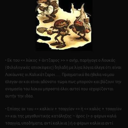
• Εκ του << λύκος + άντζαρος >> = ανήρ, παρήγαγε ο Λουκάς
(Φιλολογικές επισκέψεις) δηλαδή με λίγα λόγια έλεγε ότι είναι
Λυκάωνες οι Καλικάτζαροι……. Πραγματικά θα ήθελα να μου
έλεγαν αν και είναι αδύνατο τώρα πως μπορούν και βάζουν την
ονομασία του λύκου μπροστά όλοι αυτοί που ισχυρίζονται
αυτήν την ιδέα.
• Επίσης εκ του << καλίκιν + τσαγγίον >> ή << καλός + τσαγγίον
>> και της μεγεθυντικής κατάληξης – άρος (= ο φέρων καλά
τσαγγία, υποδήματα, αντί καλίκια ) ή ο φέρων καλίκια αντί