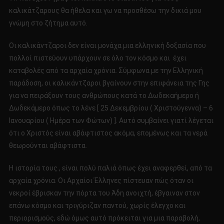
καλικάτζαρους θα ήθελα και γω να προσθέσω την δικιά μου
γνώμη στο ζήτημα αυτό.
Οι καλικάντζαροι δεν είναι μονάχα μια ελληνική δοξασία που
πολλοί πιστεύουν υπάρχουν σε όλο τον κόσμο και έχει
καταβολές από τα αρχαία χρόνια. Σύμφωνα με την Ελληνική
παράδοση, οι καλικάντζαροι βγαίνουν στην επιφάνεια της Γης
για να πειράξουν τους ανθρώπους κατά το Δωδεκαήμερο ή
Δωδεκάμερο όπως το λένε [ 25 Δεκεμβρίου ( Χριστούγεννα) – 6
Ιανουαρίου ( Ημέρα των Φώτων) ]. Αυτό συμβαίνει γιατί λέγεται
ότι ο Χριστός είναι αβάφτιστος ακόμα, επομένως και τα νερά
θεωρούνται αβάφτιστα.
Η ιστορία τους , είναι πολύ παλιά όπως έχει αναφερθεί, από τα
αρχαία χρόνια. Οι Αρχαίοι Έλληνες πίστευαν πώς όταν οι
νεκροί έβρισκαν την πόρτα του Άδη ανοιχτή, έβγαιναν στον
επάνω κόσμο και τριγύριζαν παντού, χωρίς έλεγχο και
περιορισμούς, εδώ όμως αυτό πρόκειται για μια παραβολή,