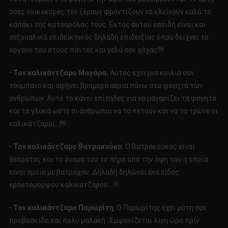
όσες νοικοκυρές τον ξέρουν φροντίζουν να κλείνουν καλά το
καπάκι της κατσαρόλας τους. Εκτός αυτού επειδή είναι και
σεξουαλικά επιδεικτικός δηλαδή επιδειξίας όπου δείχνει το
όργανο του στους πάντες και γελά σαν χάχας!!!!
•
Τον καλικάντζαρο Μαγάρα.
Αυτός έχει μια κοιλιά σαν
τούμπανο και αφήνει βρομερά αέρια πάνω στα φαγητά των
ανθρώπων. Αυτό το κάνει επίτηδες για να μαγαρίζει τα φαγητά
και τα γλυκά ώστε οι άνθρωποι να τα πετούν και να τα τρώνε οι
καλικάτζαροι…!!!!
•
Τον καλικάντζαρο Βατρακούκο
. Ο Βατρακούκος είναι
θεόρατος και το όνομα του το πήρε από την όψη του η οποία
είναι όμοια με βατράχου. Δηλαδή δηλώνει ένα είδος
ερπετόμορφου καλικατζάρου….!!!
•
Τον καλικάντζαρο Παρωρίτη
. Ο Παρωρίτης έχει μύτη σαν
προβοσκίδα και πολύ μαλακή . Εμφανίζεται λίγη ώρα πριν