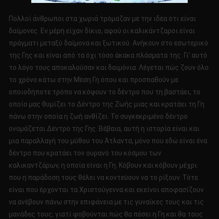
Πολλοί άνθρωποι στα χωριά τρόμαζαν με την ιδέα ότι είναι
δαίμονες. Εν μέρη είχαν δίκιο, αφού οι καλικάντζαροι είναι
πράγματι μεταξύ δαίμονα και ξωτικού. Ανήκουν στο εσωτερικό
της Γης και είναι από τα όχι τόσο άκακα πλάσματα της. Γι’ αυτό
το λόγο τους αποκαλούσαν και δαιμόνια. Λέγεται πώς ζουν όλο
το χρόνο κάτω στην Μέση Γη όπου και προσπαθούν με
οποιοδήποτε τρόπο να κόψουν το δέντρο που τη βαστάει, το
οποίο μας θυμίζει το Δέντρο της Ζωής μιας και κρατάει τη Γη
πάνω στην οποία η ζωή ανθίζει. Το συγκεκριμένο δέντρο
ονομάζεται Δέντρο της Γης. Βέβαια, αυτή η ιστορία είναι και
μια παραλλαγή του μύθου του Άτλαντα, μόνο που εδώ είναι ένα
δέντρο που κρατάει τον ουρανό του κόσμου των
καλικαντζάρων, η οποία είναι η Γη. Κόβουν και κόβουν μέχρι
που η παράδοση τους θέλει να κοντεύουν να το ρίξουν. Τότε
είναι που έρχονται τα Χριστούγεννα και εκείνοι αποφασίζουν
να ανέβουν πάνω στην επιφάνεια με τις γυναίκες τους και τις
μανάδες τους, γιατί φοβούνται πώς θα πέσει η Γη και θα τους