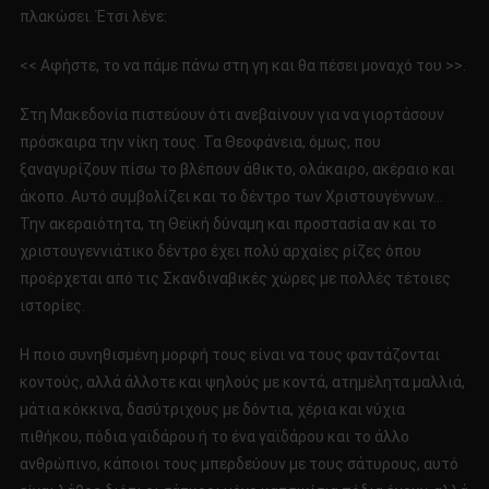
πλακώσει. Έτσι λένε:
<< Αφήστε, το να πάμε πάνω στη γη και θα πέσει μοναχό του >>.
Στη Μακεδονία πιστεύουν ότι ανεβαίνουν για να γιορτάσουν
πρόσκαιρα την νίκη τους. Τα Θεοφάνεια, όμως, που
ξαναγυρίζουν πίσω το βλέπουν άθικτο, ολάκαιρο, ακέραιο και
άκοπο. Αυτό συμβολίζει και το δέντρο των Χριστουγέννων…
Την ακεραιότητα, τη Θεϊκή δύναμη και προστασία αν και το
χριστουγεννιάτικο δέντρο έχει πολύ αρχαίες ρίζες όπου
προέρχεται από τις Σκανδιναβικές χώρες με πολλές τέτοιες
ιστορίες.
Η ποιο συνηθισμένη μορφή τους είναι να τους φαντάζονται
κοντούς, αλλά άλλοτε και ψηλούς με κοντά, ατημέλητα μαλλιά,
μάτια κόκκινα, δασύτριχους με δόντια, χέρια και νύχια
πιθήκου, πόδια γαϊδάρου ή το ένα γαϊδάρου και το άλλο
ανθρώπινο, κάποιοι τους μπερδεύουν με τους σάτυρους, αυτό