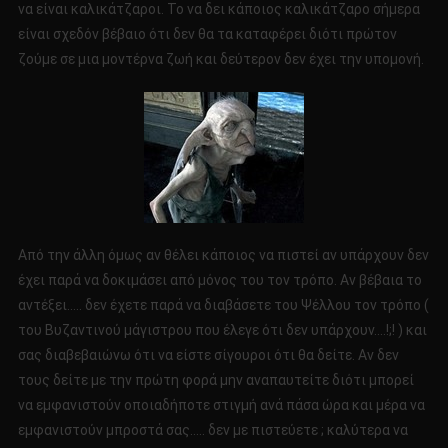
να είναι καλικάτζαροι. Το να δει κάποιος καλικάτζαρο σήμερα
είναι σχεδόν βέβαιο ότι δεν θα τα καταφέρει διότι πρώτον
ζούμε σε μια μοντέρνα ζωή και δεύτερον δεν έχει την υπομονή.
Από την άλλη όμως αν θέλει κάποιος να πιστεί αν υπάρχουν δεν
έχει παρά να δοκιμάσει από μόνος του τον τρόπο. Αν βέβαια το
αντέξει….. δεν έχετε παρά να διαβάσετε του Ψέλλου τον τρόπο (
του Βυζαντινού μάγιστρου που έλεγε ότι δεν υπάρχουν….!;! ) και
σας διαβεβαιώνω ότι να είστε σίγουροι ότι θα δείτε. Αν δεν
τους δείτε με την πρώτη φορά μην αναπαυτείτε διότι μπορεί
να εμφανιστούν οποιαδήποτε στιγμή ανά πάσα ώρα και μέρα να
εμφανιστούν μπροστά σας….. δεν με πιστεύετε ; καλύτερα να