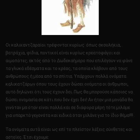
Οι καλικαντζαραίοι τρέφονται κυρίως όπως σκουλήκια,
βατράχια, φίδια, ποντικοί είναι κυρίως κρεατοφάγοι και
αιμοπότες, εκτός από το Δωδεκαήμερο που επιλέγουν να φάνε
τα γλυκά εδέσματα και το κρέας, τα οποία κλέβουν από τους
ανθρώπους ή μέσα από τα σπίτια. Υπάρχουν πολλά ονόματα
καλικατζάρων όπου τους έχουν δώσει ονόματα οι άνθρωποι,
αυτό δηλώνει ότι τους έχουν δει. Πως θα μπορούσε κάποιος να
δώσει ονομασία σε κάτι που δεν έχει δει! Αν ήταν μια μονάδα θα
γινόταν μα όταν είναι πολλά και σε διάφορα μέρη τότε μιλάμε
για υπαρκτά γεγονότα και ειδικά όταν μιλάνε για το ίδιο θέμα!!!!
Τα ονόματα αυτά είναι ως επί το πλείστον λέξεις σύνθετες και
αστείες. Έτσι έχουμε: