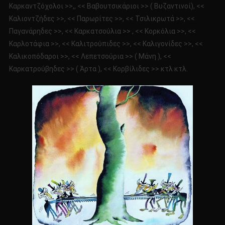
Καρκαντζόχολοι >>,, << Βαβουτσικάριοι >> ( Βυζαντινοί), <<
Καλιοντζήδες >>, << Παρωρίτες >>, << Τσιλικρωτά >>, <<
Παγανάρηδες >>, << Καρκατσούλια >> , << Κορκόλια >>, <<
Καρλοτάφια >>, << Καλιτρούπιδες >>, << Καλιγονίδες >>, <<
Καλικοπόδαροι >>, << Λεπετσούρια >> ( Μάνη ), <<
Καρκατρούβηδες >> ( Άρτα ), << Κορβίλιδες >> κτλ κτλ.