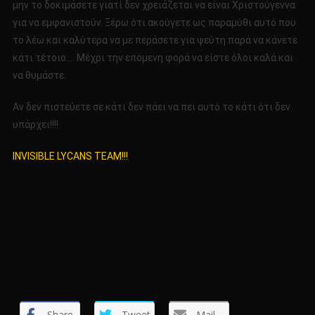
μην το δοκιμάσετε γιατί δεν χρειάζεται να είναι Χριστούγεννα
για να εμφανιστούν. Ξέρω ότι ακούγετε ως παραμύθι αυτό που
το λέω και καλύτερα να με περάσετε για ψεύτη παρά να κάνετε
κάτι τέτοιο…. Μέχρι την επόμενη φορά να είστε όλοι καλά και
να θυμάστε.
Αν δεν πιστεύετε σε κάτι δεν πάει να πει αυτό το κάτι ότι δεν
υπάρχει!!!!
INVISIBLE LYCANS TEAM!!!
Share
Tweet
Mail