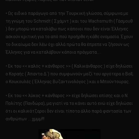
• Ως ειδικό παράγωγο από την Τουρκική γλώσσα, σύμφωνα με
τη γνώμη του Schmidt ( Σχάμντ ) και του Wachsmuth ( Γάσμουθ
) δεν μπορώ να καταλάβω πως κάποιοι που δεν είναι Έλληνες
ασκούν κριτική για το από πού προήρθε η κάθε ονομασία. Έχουν
το δικαίωμα δεν λέω όχι αλλά πρώτα θα έπρεπε να ζήσουν ως
Έλληνες για να καταλάβουν κάποια πράγματα…..
• Εκ του << καλός + κάνθαρος >> ( Καλικάνθαρος ) είχε δηλώσει
ο Κοραής ( Άπαντα Δ΄) που συμφωνούν μαζί του αργότερα ο Boll,
ο Κουκουλές ( Έλληνας Βυζαντινολόγος ) και ο Μπούντουρας.
• Εκ του << λύκος + κάνθαρος >> είχε δηλώσει επίσης και ο Ν.
Πολίτης (Πανδώρα), μα γιατί να το κάνει αυτό ενώ είχε δηλώσει
ότι οι καλικάτζαροι δεν είναι τίποτα άλλο παρά φαντασία των
ανθρώπων ….χμμμ!!!