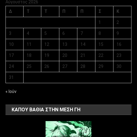
Αύγουστος 2026
Δ
Τ
Τ
Π
Π
Σ
Κ
1
2
3
4
5
6
7
8
9
10
11
12
13
14
15
16
17
18
19
20
21
22
23
24
25
26
27
28
29
30
31
« Ιούν
ΚΑΠΟΥ ΒΑΘΙΑ ΣΤΗΝ ΜΕΣΗ ΓΗ