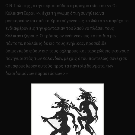
Ο Ν. Πολίτης , στην περισπούδαστη πραγματεία του << Οι
Καλικάντζαροι >>, έχει τη γνώμη ότι η συνήθεια να
μασκαρεύονται από τα Χριστούγεννα ως τα Φώτα << παρέχε το
ενδιαφέρον εις την φαντασίαν του λαού να πλάσει τους
Καλικάντζαρους. Ο τρόπος ον ενέπνεον εις τα παιδιά μεν
πάντοτε, πολλάκις δε εις τους ενήλικας, προσέδιδε
δαιμονιώδη φύσιν εις τους οχληρούς και ταραχώδεις εκείνους
πανηγυριστάς των Καλανδών, μέχρις ότου παντελώς συνέχισε
και αφομοίωσεν αυτούς προς τα παντοία δείγματα των
δεισιδαιμόνων παραστάσεων >>.