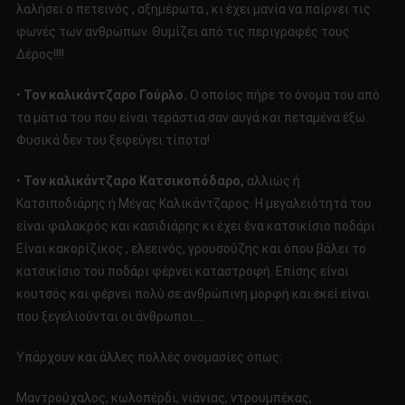
λαλήσει ο πετεινός , αξημέρωτα , κι έχει μανία να παίρνει τις
φωνές των ανθρώπων. Θυμίζει από τις περιγραφές τους
Δέρος!!!!
•
Τον καλικάντζαρο Γούρλο.
Ο οποίος πήρε το όνομα του από
τα μάτια του που είναι τεράστια σαν αυγά και πεταμένα έξω.
Φυσικά δεν του ξεφεύγει τίποτα!
•
Τον καλικάντζαρο Κατσικοπόδαρο,
αλλιώς ή
Κατσιποδιάρης ή Μέγας Καλικάντζαρος. Η μεγαλειότητά του
είναι φαλακρός και κασιδιάρης κι έχει ένα κατσικίσιο ποδάρι .
Είναι κακορίζικος , ελεεινός, γρουσούζης και όπου βάλει το
κατσικίσιο του ποδάρι φέρνει καταστροφή. Επίσης είναι
κουτσός και φέρνει πολύ σε ανθρώπινη μορφή και εκεί είναι
που ξεγελιούνται οι άνθρωποι….
Υπάρχουν και άλλες πολλές ονομασίες όπως:
Μαντρούχαλος, κωλοπέρδι, νιάνιας, ντρουμπέκας,