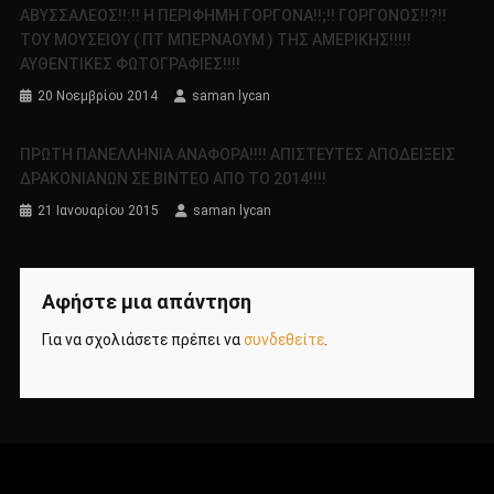
ΑΒΥΣΣΑΛΕΟΣ!!:!! Η ΠΕΡΙΦΗΜΗ ΓΟΡΓΟΝΑ!!;!! ΓΟΡΓΟΝΟΣ!!?!!
ΤΟΥ ΜΟΥΣΕΙΟΥ ( ΠΤ ΜΠΕΡΝΑΟΥΜ ) ΤΗΣ ΑΜΕΡΙΚΗΣ!!!!!
ΑΥΘΕΝΤΙΚΕΣ ΦΩΤΟΓΡΑΦΙΕΣ!!!!
20 Νοεμβρίου 2014
saman lycan
ΠΡΩΤΗ ΠΑΝΕΛΛΗΝΙΑ ΑΝΑΦΟΡΑ!!!! ΑΠΙΣΤΕΥΤΕΣ ΑΠΟΔΕΙΞΕΙΣ
ΔΡΑΚΟΝΙΑΝΩΝ ΣΕ ΒΙΝΤΕΟ ΑΠΟ ΤΟ 2014!!!!
21 Ιανουαρίου 2015
saman lycan
Αφήστε μια απάντηση
Για να σχολιάσετε πρέπει να
συνδεθείτε
.