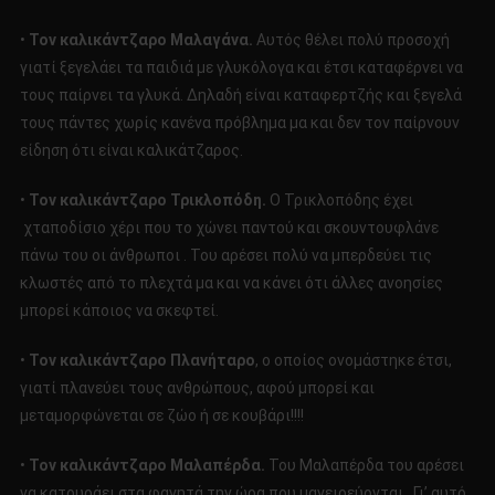
•
Τον καλικάντζαρο Μαλαγάνα.
Αυτός θέλει πολύ προσοχή
γιατί ξεγελάει τα παιδιά με γλυκόλογα και έτσι καταφέρνει να
τους παίρνει τα γλυκά. Δηλαδή είναι καταφερτζής και ξεγελά
τους πάντες χωρίς κανένα πρόβλημα μα και δεν τον παίρνουν
είδηση ότι είναι καλικάτζαρος.
•
Τον καλικάντζαρο Τρικλοπόδη.
Ο Τρικλοπόδης έχει
χταποδίσιο χέρι που το χώνει παντού και σκουντουφλάνε
πάνω του οι άνθρωποι . Του αρέσει πολύ να μπερδεύει τις
κλωστές από το πλεχτά μα και να κάνει ότι άλλες ανοησίες
μπορεί κάποιος να σκεφτεί.
•
Τον καλικάντζαρο Πλανήταρο
, ο οποίος ονομάστηκε έτσι,
γιατί πλανεύει τους ανθρώπους, αφού μπορεί και
μεταμορφώνεται σε ζώο ή σε κουβάρι!!!!
•
Τον καλικάντζαρο Μαλαπέρδα.
Του Μαλαπέρδα του αρέσει
να κατουράει στα φαγητά την ώρα που μαγειρεύονται . Γι’ αυτό