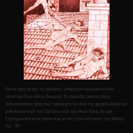
Εκτός από αυτές τις απόψεις, υπάρχουν και κάποιοι που
υποστηρίζουν άλλες θεωρίες. Οι Αρκάδες μα και όλη η
Πελοπόννησος λένε πώς προέρχονται από την αρχαία ελληνική
μυθολογία περί των Σατύρων και του Θεού Πάνα. Ας μην
ξεχνάμε κατά έναν τρόπο και αυτός ήταν κάτοικος της Μέσης
Γης….!!!!