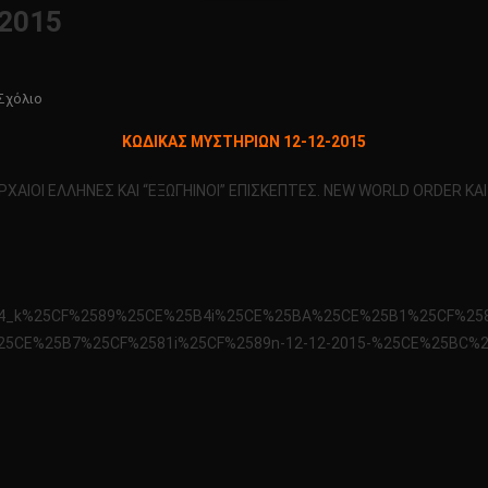
2015
Για
Σχόλιο
Το
KΩΔΙΚΑΣ ΜΥΣΤΗΡΙΩΝ 12-12-2015
KΩΔΙΚΑΣ
ΜΥΣΤΗΡΙΩΝ
ΑΡΧΑΙΟΙ ΕΛΛΗΝΕΣ ΚΑΙ “ΕΞΩΓΗΙΝΟΙ” ΕΠΙΣΚΕΠΤΕΣ. NEW WORLD ORDER Κ
12-
12-
2015
x3hxg94_k%25CF%2589%25CE%25B4i%25CE%25BA%25CE%25B1%25CF%25
5CE%25B7%25CF%2581i%25CF%2589n-12-12-2015-%25CE%25BC%