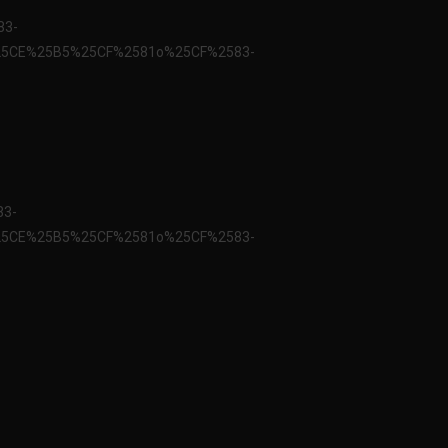
83-
25CE%25B5%25CF%2581o%25CF%2583-
83-
25CE%25B5%25CF%2581o%25CF%2583-