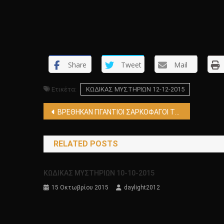
Share
Tweet
Mail
Ετικέτα:
KΩΔΙΚΑΣ ΜΥΣΤΗΡΙΩΝ 12-12-2015
Πλοήγηση
ΒΡΕΘΗΚΑΝ ΓΙΓΑΝΤΙΟΙ ΣΑΡΚΟΦΑΓΟΙ ΤΟ ΛΙΓΟΤΕΡΟ 12.000 ΧΡΟΝΩΝ ΣΤΟ ΙΡΑΝ ΜΕ ΑΘΙΚΤΑ ΤΑ ΠΤΩΜΑΤΑ ΠΟΥ ΕΙΧΑΝ ΜΕΣΑ!!!!
άρθρων
RELATED POSTS
KΩΔΙΚΑΣ ΜΥΣΤΗΡΙΩΝ 10-10-2015
15 Οκτωβρίου 2015
daylight2012