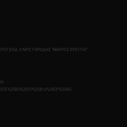
ΑΙ ΡΟΤΣΙΛΔ. Ο ΜΥΣΤΗΡΙΩΔΗΣ “ΜΑΥΡΟΣ ΙΠΠΟΤΗΣ”
83-
25CE%25B5%25CF%2581o%25CF%2583-