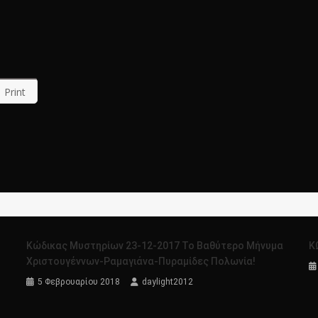
Print
Κώδικας Μυστηρίων 23-12-2017 Το Βαθύτερο Μήνυμα
Κ
Χριστουγέννων-Ραμαγιάνα-Πυραμίδες Πολωνία!
5 Φεβρουαρίου 2018
daylight2012