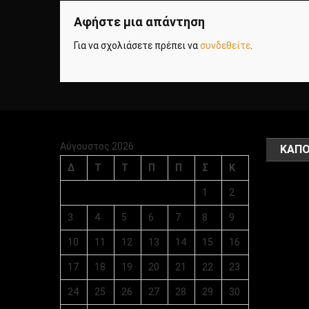
Αφήστε μια απάντηση
Για να σχολιάσετε πρέπει να
συνδεθείτε
.
Αύγουστος 2026
ΚΑΠΟ
Δ
Τ
Τ
Π
Π
Σ
Κ
1
2
3
4
5
6
7
8
9
10
11
12
13
14
15
16
17
18
19
20
21
22
23
24
25
26
27
28
29
30