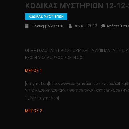
KΩΔΙΚΑΣ ΜΥΣΤΗΡΙΩΝ 12-12-
ΚΩΔΙΚΑΣ ΜΥΣΤΗΡΙΩΝ
Daylight2012
13 Δεκεμβρίου 2015
Αφήστε Ένα 
ΘΕΜΑΤΟΛΟΓΙΑ: Η ΠΡΟΙΣΤΟΡΙΑ ΚΑΙ ΤΑ ΑΙΝΙΓΜΑΤΑ ΤΗΣ. 
ΕΞΩΓΗΙΝΟΣ ΔΟΡΥΦΟΡΟΣ ‘Η ΟΧΙ;
ΜΕΡΟΣ 1
[dailymotion]http://www.dailymotion.com/video/
%25CE%25BC%25CF%2585%25CF%2583%25CF%2584%2
1_tv[/dailymotion]
ΜΕΡΟΣ 2