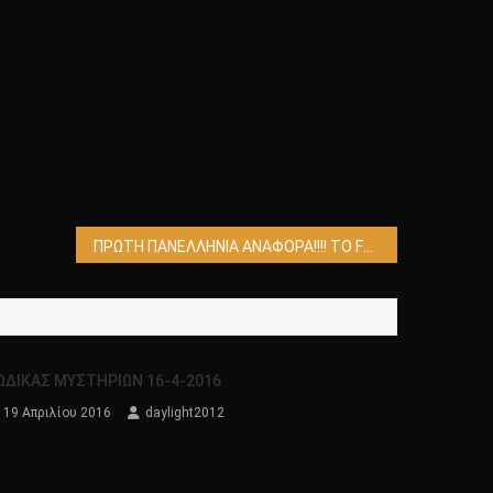
ΠΡΩΤΗ ΠΑΝΕΛΛΗΝΙΑ ΑΝΑΦΟΡΑ!!!! ΤΟ FBI ΠΑΡΑΔΕΧΕΤΑΙ ΟΤΙ ΕΧΟΥΝ ΓΙΝΕΙ ΕΠΙΣΚΕΨΕΙΣ ΑΠΟ ΕΞΩΓΗΙΝΟΥΣ!!!!
ΩΔΙΚΑΣ ΜΥΣΤΗΡΙΩΝ 16-4-2016
19 Απριλίου 2016
daylight2012