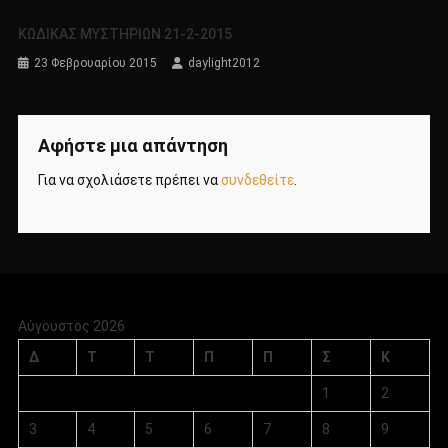
KΩΔΙΚΑΣ ΜΥΣΤΗΡΙΩΝ 21-2-2015
23 Φεβρουαρίου 2015
daylight2012
Αφήστε μια απάντηση
Για να σχολιάσετε πρέπει να
συνδεθείτε
.
Αύγουστος 2026
Δ
Τ
Τ
Π
Π
Σ
Κ
1
2
3
4
5
6
7
8
9