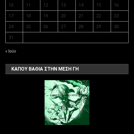
10
11
12
13
14
15
16
17
18
19
20
21
22
23
24
25
26
27
28
29
30
31
« Ιούν
ΚΑΠΟΥ ΒΑΘΙΑ ΣΤΗΝ ΜΕΣΗ ΓΗ