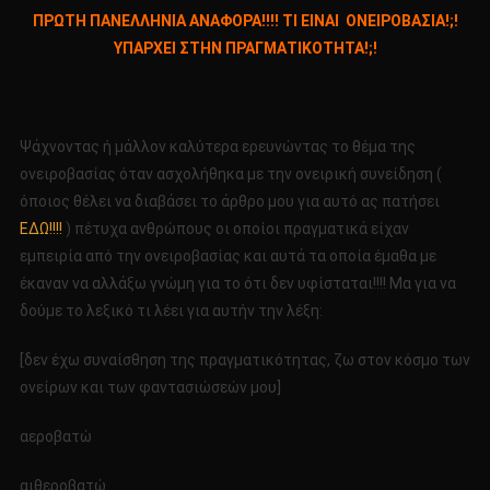
ΠΡΩΤΗ
ΠΡΩΤΗ ΠΑΝΕΛΛΗΝΙΑ ΑΝΑΦΟΡΑ!!!! ΤΙ ΕΙΝΑΙ ΟΝΕΙΡΟΒΑΣΙΑ!;!
ΠΑΝΕΛΛΗΝΙΑ
ΥΠΑΡΧΕΙ ΣΤΗΝ ΠΡΑΓΜΑΤΙΚΟΤΗΤΑ!;!
ΑΝΑΦΟΡΑ!!!!
ΤΙ
ΕΙΝΑΙ
ΟΝΕΙΡΟΒΑΣΙΑ!;!
Ψάχνοντας ή μάλλον καλύτερα ερευνώντας το θέμα της
ΥΠΑΡΧΕΙ
ονειροβασίας όταν ασχολήθηκα με την ονειρική συνείδηση (
ΣΤΗΝ
όποιος θέλει να διαβάσει το άρθρο μου για αυτό ας πατήσει
ΠΡΑΓΜΑΤΙΚΟΤΗΤΑ
ΕΔΩ!!!!
) πέτυχα ανθρώπους οι οποίοι πραγματικά είχαν
εμπειρία από την ονειροβασίας και αυτά τα οποία έμαθα με
έκαναν να αλλάξω γνώμη για το ότι δεν υφίσταται!!!! Μα για να
δούμε το λεξικό τι λέει για αυτήν την λέξη:
[δεν έχω συναίσθηση της πραγματικότητας, ζω στον κόσμο των
ονείρων και των φαντασιώσεών μου]
αεροβατώ
αιθεροβατώ