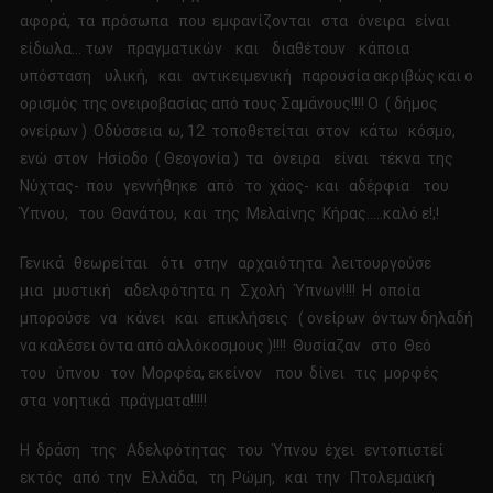
αφορά, τα πρόσωπα που εμφανίζονται στα όνειρα είναι
είδωλα… των πραγματικών και διαθέτουν κάποια
υπόσταση υλική, και αντικειμενική παρουσία ακριβώς και ο
ορισμός της ονειροβασίας από τους Σαμάνους!!!! Ο ( δήμος
ονείρων ) Οδύσσεια ω, 12 τοποθετείται στον κάτω κόσμο,
ενώ στον Ησίοδο ( Θεογονία ) τα όνειρα είναι τέκνα της
Νύχτας- που γεννήθηκε από το χάος- και αδέρφια του
Ύπνου, του Θανάτου, και της Μελαίνης Κήρας…..καλό ε!;!
Γενικά θεωρείται ότι στην αρχαιότητα λειτουργούσε
μια μυστική αδελφότητα η Σχολή Ύπνων!!!! Η οποία
μπορούσε να κάνει και επικλήσεις ( ονείρων όντων δηλαδή
να καλέσει όντα από αλλόκοσμους )!!!! Θυσίαζαν στο Θεό
του ύπνου τον Μορφέα, εκείνον που δίνει τις μορφές
στα νοητικά πράγματα!!!!!
Η δράση της Αδελφότητας του Ύπνου έχει εντοπιστεί
εκτός από την Ελλάδα, τη Ρώμη, και την Πτολεμαϊκή