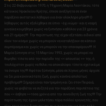
Στις 22 Φεβρουαρίου 1970, η 19χρονη Μαρία Λεοντάκου, τότε
κάτοικος Ηρακλείου Κρήτης, έπεσε ανεξήγητα σε έναν
παράξενο εκστατικό λήθαργο για έναν ολόκληρο μήνα!!!! Ο
λήθαργος αυτός εξελίχθηκε σε ύπνο –όχι κώμα– και η νεαρή
γυναίκα κοιμήθηκε χωρίς να ξυπνήσει καθόλου για 23 χρόνια
και 21 ημέρες!!!! Την περίπτωση της είχαν εξετάσει ειδικοί από
όλον τον κόσμο χωρίς να μπορούν να καταλήξουν σε κάποιο
συμπέρασμα και χωρίς να μπορούν να την επαναφέρουν!!!! Η
Μαρία ξύπνησε στις 15 Μαρτίου 1993, χωρίς να μπορεί να
θυμηθεί τίποτε από την περίοδο της << απουσίας >> της, ή
τουλάχιστον χωρίς να θέλει να αποκαλύψει τίποτε σχετικά με
τα όνειρα της!!!! Αφότου ξύπνησε, μέσα σε λίγους μήνες άρχισε
να ζει μια κανονικότατη ζωή, χωρίς κανένα απολύτως
πρόβλημα!!!! Σήμερα είναι παντρεμένη και ζει στον Πειραιά,
χωρίς να φοβάται να συζητά για την παράξενη περιπέτεια της
που << έσβησε >>τόσα χρόνια από την συνειδητή ζωή της!!!! Την
περίπτωση της έχουν μελετήσει πάρα πολλοί ερευνητές, που