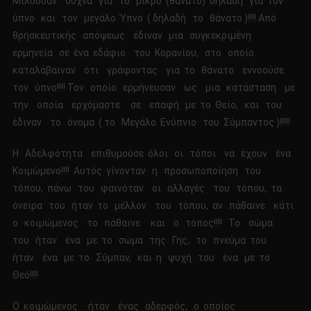
Μιλούσαν συχνά για το μικρό (θάνατο) δηλαδή για τον
ύπνο και τον μεγάλο Ύπνο ( δηλαδή το θάνατο )!!!! Από
θρησκευτικής απόψεως έδιναν μια συγκεκριμένη
ερμηνεία σε ένα εδάφιο του Κορανίου, στο οποίο
καταλάβαιναν ότι γράφοντας για το θάνατο εννοούσε
τον ύπνο!!!! Τον οποίο ερμήνευσαν ως μια κατάσταση με
την οποία ερχόμαστε σε επαφή με το Θείο, και του
έδιναν το όνομα ( το Μεγάλο Ενύπνιο του Σύμπαντος )!!!!!
Η Αδελφότητα επιθυμούσε όλοι οι τόποι να έχουν ένα
Κοιμώμενο!!!! Αυτός γίνονταν η προσωποποίηση του
τόπου, πάνω του φαινόταν οι αλλαγές του τόπου, τα
όνειρα του ήταν το μέλλον του τόπου, αν πάθαινε κάτι
ο κοιμώμενος το πάθαινε και ο τόπος!!!! Το σώμα
του ήταν ένα με το σώμα της Γης, το πνεύμα του
ήταν ένα με το Σύμπαν, και η ψυχή του ένα με το
Θεό!!!!
Ο κοιμώμενος ήταν ένας αδερφός, ο οποίος