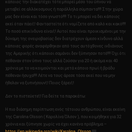
κάποιος την διακατέχει τότε μπορεί μέσο του ύπνου να
μεταβεί σε αλλόκοσμους ή παράλληλα σύμπαντα!!!! Στην χώρα
μας δεν είναι και τόσο γνωστό!!!! Το τι μπορεί να δει κάποιος
εκεί όταν πάει!;! Φανταστείτε ότι νομίζετε από καλό και κακό!!!!
Το ποσό επικίνδυνο είναι!;! Αυτοί που είναι προικισμένοι με την
δύναμη της ονειροβασίας δεν διατρέχουν άμεσο κίνδυνο αλλά
κάποιες φορές αναφέρθηκαν από τους αυτόχθονες ινδιάνους
της Αμερικής ότι κάποιοι σαμάνοι δεν ξύπνησαν ποτέ!!!! Όχι ότι
πέθαναν στον ύπνο τους αλλά ζούσαν για 20 ή ακόμα και 40
χρόνια με το να κοιμούνται και μετά κάποιο πρωί ή βράδυ
πέθεναν ήσυχα!!!! Λέτε να τους άρεσε τόσο εκεί που να μην
ήθελαν να ξυπνήσουν!;! Ποιος ξέρει!;!
Δεν το πιστεύετε!;! Για δείτε τα παρακάτω:
Η πιο διάσημη περίπτωση ενός τέτοιου ανθρώπου, είναι εκείνη
της Carolina Olsson ( Καρολίνα Όλσον ), που κοιμήθηκε για 32
χρόνια και ξύπνησε χωρίς να έχει κανένα πρόβλημα –
https://en.wikipedia.org/wiki/Karolina_Olsson
!!!!!