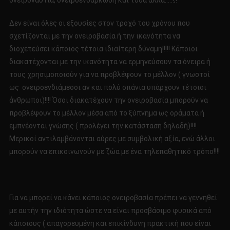
ονειροναύτια, ονειροενσάρκωση και τόσα άλλα…..!;!
Δεν είναι όλες οι εξουσίες στον τροχό του χρόνου που
σχετίζονται με την ονειροβασία ή την ικανότητα να
διοχετεύσει κάποιος τέτοια ιδιαίτερη δύναμη!!!!! Κάποιοι
διακατέχονται με την ικανότητα να ερμηνεύσουν τα όνειρα ή
τους χρησιμοποιούν για να προβλέψουν το μέλλον ( γνωστοί
ως ονειροενδιάμεσοι αν και πολύ σπάνια υπάρχουν τέτοιοι
άνθρωποι)!!!! Όσοι διακατέχουν την ονειροβασία μπορούν να
προβλέψουν το μέλλον μέσα από το ξύπνημα ως οράματα ή
εμπνέονται γνώσης ( προλέγει την κατάσταση δηλαδή)!!!!
Μερικοί αντιλαμβάνονται αύρες με συμβολική αξία, ενώ άλλοι
μπορούν να επικοινωνούν με ζώα με ένα τηλεπαθητικό τρόπο!!!!
Για να μπορεί να κάνει κάποιος ονειροβασία πρέπει να γεννηθεί
με αυτήν την ιδιότητα ώστε να είναι προσβάσιμο φυσικά από
κάποιους ( απαγορευμένη και επικίνδυνη πρακτική που είναι