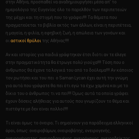
στην Αθήνα, προσπαθεί να αναδημιουργήσει μέσα απ’ το
ημερολόγιο της Ευγενίας όλο το παρελθόν των περιπετειών
της μέχρι και τη στιγμή που το γράφει!!!! Τα θέματα που
πραγματεύεται το βιβλίο εκτός των άλλων, είναι η περιπέτεια,
η μαγεία, η φιλία, η εφηβική ζωή, η απώλεια των γονέων και
οι
αστικοί θρύλοι
της Αθήνας!!!!
Αν και ιστορίες για παιδιά γράφτηκαν έτσι διότι αν τε έλεγε
στην πραγματικότητα θα έτρωγε πολύ γιούχα!!!! Τόση που ο
άνθρωπος θα έχανε τα λογικά του από το δούλεμα!!!! Αν κάποιος
τον ρωτήσει και του πει o Saman Lycan έχει αυτή την γνώμη
για αυτά που γράψατε θα πει ότι εγώ τα έχω χαμένα και με το
δίκιο του ο άνθρωπος τι να πει!!!! Όμως αυτά τα οποία γράφει
έχουν δόσεις αλήθειας για αυτούς που γνωρίζουν το θέμα και
πιστέψτε με δεν είναι πολλοί!!!!
Τι είναι όμως το όνειρο; Τι σημαίνουν για παράδειγμα ελληνικοί
όροι, όπως: ονειροβάμων, ονειροβάτης, ονειρογενής,
ονειρογέννητος, ονειροδαρμένος, ονειρόγονος, ονειροδείκτης,