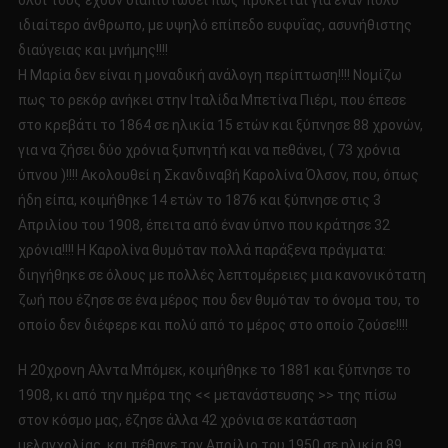
όλοι τους έχουν διαπιστώσει πως πρόκειται για έναν πολύ
ιδιαίτερο άνθρωπο, με υψηλό επίπεδο ευφυΐας, ασυνήθιστης
διαύγειας και μνήμης!!!!
Η Μαρία δεν είναι η μοναδική ανάλογη περίπτωση!!!! Νομίζω
πως το ρεκόρ ανήκει στην Ιταλίδα Μπετίνα Πιέρι, που έπεσε
στο κρεβάτι το 1864 σε ηλικία 15 ετών και ξύπνησε 88 χρονών,
για να ζήσει δύο χρόνια ξυπνητή και να πεθάνει, ( 73 χρόνια
ύπνου )!!!! Ακολουθεί η Σκανδιναβή Καρολίνα Όλσον, που, όπως
ήδη είπα, κοιμήθηκε 14 ετών το 1876 και ξύπνησε στις 3
Απριλίου του 1908, έπειτα από έναν ύπνο που κράτησε 32
χρόνια!!!! Η Καρολίνα θυμόταν πολλά παράξενα πράγματα:
διηγήθηκε σε όλους με πολλές λεπτομέρειες μια κανονικότατη
ζωή που έζησε σε ένα μέρος που δεν θυμόταν το όνομα του, το
οποίο δεν διέφερε και πολύ από το μέρος στο οποίο ζούσε!!!!
Η 20χρονη Αλντα Μπόμεκ, κοιμήθηκε το 1881 και ξύπνησε το
1908, κι από την ημέρα της << μετανάστευσης >> της πίσω
στον κόσμο μας, έζησε άλλα 42 χρόνια σε κατάσταση
μελαγχολίας, και πέθανε τον Απρίλιο του 1950 σε ηλικία 89