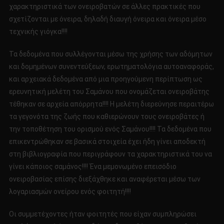
χαρακτηριστικά των ονειροβατών σε άλλες πρακτικές που
σχετίζονται με όνειρα, δηλαδή διαυγή όνειρα και όνειρα μέσο
τεχνικής γιόγκα!!!!
Τα δεδομένα που συλλέγονται μέσω της χρήσης των αδόμητων
και δομημένων συνεντεύξεων, ερωτηματολόγια αυτοαναφοράς,
και αρχειακά δεδομένα από μια προηγούμενη περίπτωση ως
ερευνητική μελέτη του Σαμάνου που ονομάζεται ονειροβάτης
τέθηκαν σε αρχεία απόρρητα!!!! Η μελέτη διερεύνησε περαιτέρω
τα γεγονότα της ζωής που καθιερώνουν τους ονειροβάτες ή
την τοποθέτηση του ορισμού ενός Σαμάνου!!!! Τα δεδομένα που
επικεντρώθηκαν σε βασικά στοιχεία έχει ήδη γίνει αποδεκτή
στη βιβλιογραφία που περιγράφουν τα χαρακτηριστικά του να
γίνει κάποιος σαμάνος!!!! Ένα μεμονωμένο επεισόδιο
ονειροβασίας επίσης διεξάχθηκε και αναφέρεται μέσω των
λογαριασμών ονείρου ενός φοιτητή!!!!
Οι συμμετέχοντες ήταν φοιτητές που είχαν συμπληρώσει