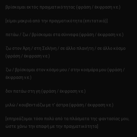
βρίσκομαι εκτός πραγματικότητας (φράση / έκφραση ν.ε.)
[είμαι μακριά από την πραγματικότητα (επιτατικά)]
πετάω / ζω / βρίσκομαι στα σύννεφα (φράση / έκφραση ν.ε.)
ζω στον Άρη / στη Σελήνη / σε άλλο πλανήτη / σε άλλο κόσμο
(φράση / έκφραση ν.ε.)
ζω / βρίσκομαι στον κόσμο μου / στην κοσμάρα μου (φράση /
έκφραση ν.ε.)
δεν πατάω στη γη (φράση / έκφραση ν.ε.)
μιλώ / κουβεντιάζω με τ’ άστρα (φράση / έκφραση ν.ε.)
[επηρεάζομαι τόσο πολύ από τα πλάσματα της φαντασίας μου,
ώστε χάνω την επαφή με την πραγματικότητα]