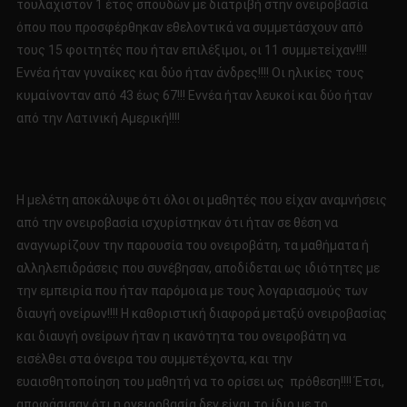
τουλάχιστον 1 έτος σπουδών με διατριβή στην ονειροβασία
όπου που προσφέρθηκαν εθελοντικά να συμμετάσχουν από
τους 15 φοιτητές που ήταν επιλέξιμοι, οι 11 συμμετείχαν!!!!
Εννέα ήταν γυναίκες και δύο ήταν άνδρες!!!! Οι ηλικίες τους
κυμαίνονταν από 43 έως 67!!! Εννέα ήταν λευκοί και δύο ήταν
από την Λατινική Αμερική!!!!
Η μελέτη αποκάλυψε ότι όλοι οι μαθητές που είχαν αναμνήσεις
από την ονειροβασία ισχυρίστηκαν ότι ήταν σε θέση να
αναγνωρίζουν την παρουσία του ονειροβάτη, τα μαθήματα ή
αλληλεπιδράσεις που συνέβησαν, αποδίδεται ως ιδιότητες με
την εμπειρία που ήταν παρόμοια με τους λογαριασμούς των
διαυγή ονείρων!!!! Η καθοριστική διαφορά μεταξύ ονειροβασίας
και διαυγή ονείρων ήταν η ικανότητα του ονειροβάτη να
εισέλθει στα όνειρα του συμμετέχοντα, και την
ευαισθητοποίηση του μαθητή να το ορίσει ως πρόθεση!!!! Έτσι,
αποφάσισαν ότι η ονειροβασία δεν είναι το ίδιο με το