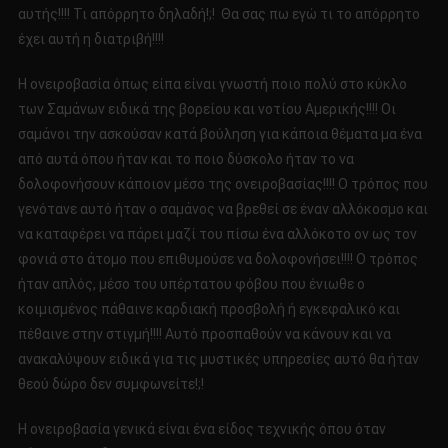
αυτής!!!! Τι απόρρητο δηλαδή!;! Θα σας πω εγώ τι το απόρρητο
έχει αυτή η διατριβή!!!!
Η ονειροβασία όπως είπα είναι γνωστή ποιο πολύ στο κύκλο
των Σαμάνων ειδικά της βορείου και νοτίου Αμερικής!!!! Οι
σαμάνοι την ασκούσαν κατά βούληση για κάποια θέματα μα ένα
από αυτά όπου ήταν και το ποιο δύσκολο ήταν το να
δολοφονήσουν κάποιον μέσο της ονειροβασίας!!!! Ο τρόπος που
γενότανε αυτό ήταν ο σαμάνος να βρεθεί σε έναν αλλόκοσμο και
να καταφέρει να πάρει μαζί του πίσω ένα αλλόκοτο ον ως τον
φονιά στο άτομο που επιθυμούσε να δολοφονήσει!!!! Ο τρόπος
ήταν απλός, μέσο του υπέρτατου φόβου που ένιωθε ο
κοιμισμένος πάθαινε καρδιακή προσβολή ή εγκεφαλικό και
πέθαινε στην στιγμή!!!! Αυτό προσπαθούν να κάνουν και να
ανακαλύψουν ειδικά για τις μυστικές υπηρεσίες αυτό θα ήταν
θεού δώρο δεν συμφωνείτε!;!
Η ονειροβασία γενικά είναι ένα είδος τεχνικής όπου όταν