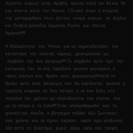
Αίγυπτο- κυρίως στην Αραβία, πρώτα κατά τον 8ο και 9ο
και έπειτα κατά τον 16ο και 17ο από όπου η επιρροή
της μεταφέρθηκε στον Δυτικό κόσμο κυρίως σε Αγγλία
και Ουαλία, Ιρλανδία, Γερμανία, Ρωσία, και έπειτα
Αμερική!!!!!
Η Αδελφότητα του Ύπνου, για να σηματοδοτήσει την
κατάσταση της αιώνιας νάρκης, χρησιμοποιεί ως
σύμβολο της ένα βάτραχο!!!! Το σύμβολο αυτό έχει την
καταγωγή του σε ένα παράξενο φυσικό φαινόμενο, ή
τέλος πάντων στο θρύλο ενός φαινόμενου!!!! Κατά το
θρύλο αυτό ένας βάτραχος που θα παγιδευτεί φυσικά ή
τεχνητά, ανάμεσα σε δυο πέτρες, ή σε ένα ξύλο, στο
πέρασμα του χρόνου ημι-απολιθώνεται και γίνεται ένα
με τη πέτρα ή το ξύλο!!!! Όταν απελευθερωθεί από τη
φυσική του παγίδα, ο βάτραχος πηδάει έξω ζωντανός…
όσα χρόνια και αν έχουν περάσει , αφού έχει επιβιώσει
όλο αυτό το διάστημα χωρίς αέρα, νερό, και τροφή,