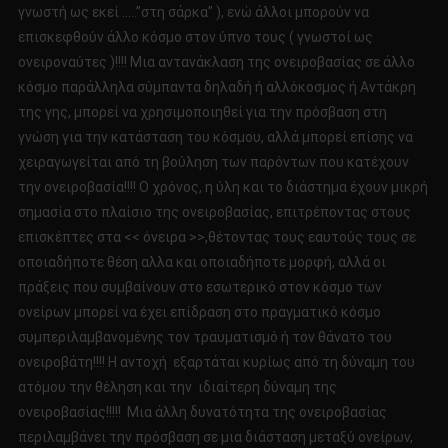
γνωστή ως εκεί …..”στη σάρκα” ), ενώ άλλοι μπορούν να
επισκεφθούν άλλο κόσμο στον ύπνο τους ( γνωστοί ως
ονειροναύτες )!!!! Μια αντανάκλαση της ονειροβασίας σε άλλο
κόσμο παράλληλα σύμπαντα δηλαδή ή αλλόκοσμος ή Αντάκρη
της γης, μπορεί να χρησιμοποιηθεί για την πρόσβαση στη
γνώση για την κατάσταση του κόσμου, αλλά μπορεί επίσης να
χειραγωγείται από τη βούληση των παρόντων που κατέχουν
την ονειροβασία!!!! Ο χρόνος, η ύλη και το διάστημα έχουν μικρή
σημασία στο πλαίσιο της ονειροβασίας, επιτρέποντας στους
επισκέπτες στα << όνειρα >>,θέτοντας τους εαυτούς τους σε
οποιαδήποτε θέση αλλα και οποιαδήποτε μορφή, αλλά οι
πράξεις που συμβαίνουν στο εσωτερικό στον κόσμο των
ονείρων μπορεί να έχει επίδραση στο πραγματικό κόσμο
συμπεριλαμβανομένης τον τραυματισμό ή τον θάνατο του
ονειροβάτη!!!! Η αντοχή εξαρτάται κυρίως από τη δύναμη του
ατόμου την θέληση και την ιδιαίτερη δύναμη της
ονειροβασίας!!!!! Μια άλλη δυνατότητα της ονειροβασίας
περιλαμβάνει την πρόσβαση σε μια διάσταση μεταξύ ονείρων,