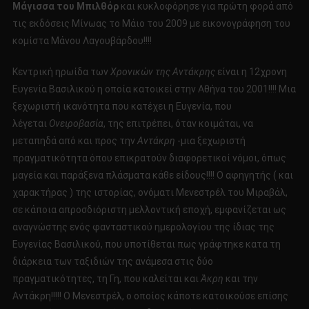
Μάγισσα του Μπιλθόρ
και κυκλοφόρησε για πρώτη φορά από
τις εκδόσεις Μίνωας το Μάιο του 2009 με εικονογράφηση του
κομίστα Μάνου Λαγουβάρδου!!!!
Κεντρική ηρωίδα των
Χρονικών της Αντάκρης
είναι η 12χρονη
Ευγενία Βασιλικού η οποία κατοικεί στην Αθήνα του 2001!!!! Μια
ξεχωριστή ικανότητα που κατέχει η Ευγενία, που
λέγεται
Ονειροβασία
, της επιτρέπει, όταν κοιμάται, να
μεταπηδά από και προς την
Αντάκρη
-μια ξεχωριστή
πραγματικότητα όπου επικρατούν διαφορετικοί νόμοι, όπως
μαγεία και παράξενα πλάσματα κάθε είδους!!!! Ο αφηγητής ( και
χαρακτήρας ) της ιστορίας, ονόματι Μενεστρέλ του Μιραβάλ,
σε κάποια απροσδιόριστη μελλοντική εποχή, εμφανίζεται ως
αναγνώστης ενός φανταστικού ημερολογίου της ίδιας της
Ευγενίας Βασιλικού, που υποτίθεται πως γράφτηκε κατα τη
διάρκεια των ταξιδιών της ανάμεσα στις δύο
πραγματικότητες, τη Γη, που καλείται και
Άκρη
και την
Αντάκρη!!!!! Ο Μενεστρέλ, ο οποίος κάποτε κατοικούσε επίσης