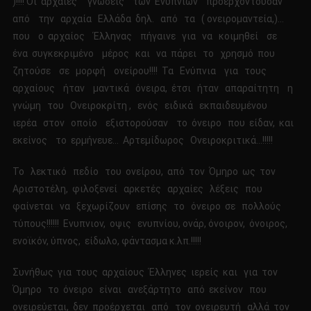
)!!!! Οι αρχαίες γνώσεις των Ενυπνίων προερχόντουσαν
από την αρχαία Ελλάδα δηλ. από τα ( ονειρομαντεία,)…
που ο αρχαίος Έλληνας πήγαινε για να κοιμηθεί σε
ένα συγκεκριμένο μέρος και να πάρει το χρησμό που
ζητούσε σε μορφή ονείρου!!!! Τα Ενύπνια για τους
αρχαίους ήταν μαντικά όνειρα, έτσι ήταν απαραίτητη η
γνώμη του Ονειροκρίτη , ενός ειδικά εκπαιδευμένου
ιερέα στον οποίο εξιστορούσαν το όνειρο που είδαν, και
εκείνος το ερμήνευε… Αρτεμίδωρος Ονειροκριτικά…!!!!!
Το λεκτικό πεδίο του ονείρου, από τον Όμηρο ως τον
Αριστοτέλη, φιλοξενεί αρκετές αρχαίες λέξεις που
φαίνεται να ξεχωρίζουν επίσης το όνειρο σε πολλούς
τύπους!!!!!! Ενυπνιον, οψις ενυπνίου, ονάρ, όνοιρον, όνοιρος,
ενοϊκόν, ύπνος, είδωλο, φάντασμα κ.λπ.!!!!!
Συνήθως για τους αρχαίους Έλληνες ιερείς και για τον
Όμηρο το όνειρο είναι ανεξάρτητο από εκείνον που
ονειρεύεται, δεν προέρχεται από τον ονειρευτή αλλά τον