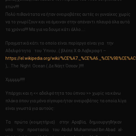
ετών!!!!
Πολύ πιθανότατα να ήταν ονειροβάτες αυτές οι γυναίκες χωρίς
να το γνωρίζουν και να έμειναν στην απέναντι πλευρά όλα αυτά
τα χρόνια!!!! Μα για να δουμε κάτι άλλο….:
Πραγματικά κάτι το οποίο είναι περίεργο είναι για την
Αδελφότητα του Ύπνου…( βλέπε Χ.Φ.Λαβκραφτ –
https://el.wikipedia.org/wiki/%CE%A7._%CE%A6._%CE%9B%
),…The Night Ocean ( Δε Νάητ Όσεαν )!!!!
Χμμμμμ!!!!!
Υπάρχει και η << αδελφότητα του ύπνου >> χωρίς να κάνω
πλάκα όπου για μένα σίγουρα ήταν ονειροβάτες τα οποία λίγα
είναι γνωστά για αυτούς:
Τα πρώτα (κοιμητήρια) στην Αραβία, δημιουργηθήκαν
υπό την προστασία του Αbdul Muhammad Ibn Abad al-