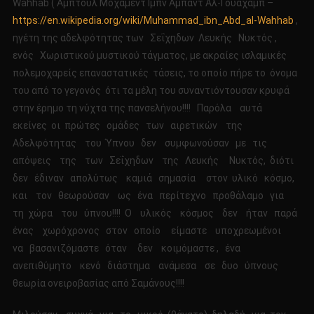
Wahhab ( Αμπτούλ Μοχάμεντ Ιμπν Αμπάντ Αλ-Γουαχάμπ –
https://en.wikipedia.org/wiki/Muhammad_ibn_Abd_al-Wahhab
,
ηγέτη της αδελφότητας των Σεΐχηδων Λευκής Νυκτός ,
ενός Χωριστικού μυστικού τάγματος, με ακραίες ισλαμικές
πολεμοχαρείς επαναστατικές τάσεις, το οποίο πήρε το όνομα
του από το γεγονός ότι τα μέλη του συναντιόντουσαν κρυφά
στην έρημο τη νύχτα της πανσελήνου!!!! Παρόλα αυτά
εκείνες οι πρώτες ομάδες των αιρετικών της
Αδελφότητας του Ύπνου δεν συμφωνούσαν με τις
απόψεις της των Σεΐχηδων της Λευκής Νυκτός, διότι
δεν έδιναν απολύτως καμιά σημασία στον υλικό κόσμο,
και τον θεωρούσαν ως ένα περίτεχνο προθάλαμο για
τη χώρα του ύπνου!!!! Ο υλικός κόσμος δεν ήταν παρά
ένας χωρόχρονος στον οποίο είμαστε υποχρεωμένοι
να βασανιζόμαστε όταν δεν κοιμόμαστε , ένα
ανεπιθύμητο κενό διάστημα ανάμεσα σε δυο ύπνους
θεωρία ονειροβασίας από Σαμάνους!!!!