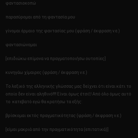
φαντασιοκοπώ
παρασύρομαι από τη φαντασία μου
γίνομαι έρμαιο της φαντασίας μου (φράση / έκφραση ν.ε.)
φαντασιώνομαι
[επιδιώκω επίμονα να πραγματοποιήσω ουτοπίες]
κυνηγάω χίμαιρες (φράση / έκφραση ν.ε.)
Το λεξικό της ελληνικής γλώσσας μας δείχνει ότι είναι κάτι το
οποίο δεν είναι αληθινό!!!! Είναι όμως έτσι!;! Από όλο όμως αυτό
το κατεβατό εγώ θα κρατήσω τα εξής:
βρίσκομαι εκτός πραγματικότητας (φράση / έκφραση ν.ε.)
[είμαι μακριά από την πραγματικότητα (επιτατικά)]