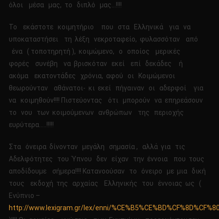
όλοι μέσα μας, το διπλό μας…!!!!
Το εκάστοτε κοιμητήριο που στα Ελληνικά για να
υποκαταστήσει τη λέξη νεκροταφείο, φυλασσόταν από
ένα ( τοποτηρητή ), κοιμώμενο, ο οποίος μερικές
φορές συνέβη να βρισκόταν εκεί επί δεκάδες ή
ακόμα εκατοντάδες χρόνια, αφού οι Κοιμώμενοι
θεωρούνταν αθάνατοι- κι εκεί πήγαιναν οι αδερφοί για
να κοιμηθούν!!!! Πιστεύοντας ότι μπορούν να επηρεάσουν
το νου των κοιμούμενων ανθρώπων της περιοχής
ευρύτερα…..!!!!!
Στα όνειρα δίνονταν μεγάλη σημασία , αλλά για τις
Αδελφότητες του Ύπνου δεν είχαν την έννοια που τους
αποδίδουμε σήμερα!!!! Κατανοούσαν το όνειρο με μια δική
τους εκδοχή της αρχαίας Ελληνικής του έννοιας ως (
Ενύπνιο –
http://www.lexigram.gr/lex/enni/%CE%B5%CE%BD%CF%8D%C