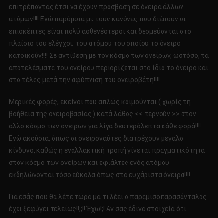
επιτρέποντας έτσι να έχουν πρόσβαση σε όνειρα άλλων
ατόμων!!!! Ενώ παρόμοια με τους κανόνες που διέπουν οι
επισκέπτες είναι πολύ ασθενέστεροι και δεσμεύονται στο
πλαίσιο του ελέγχου του ατόμου του οποίου το όνειρο
κατοικούν!!!! Σε αντίθεση με τον κόσμο των ονείρων, ωστόσο, τα
αποτελέσματα του ονείρου περιορίζεται στο ίδιο το όνειρο και
στο τέλος μετά την αφύπνιση του ονειροβάτη!!!!
Μερικές φορές, εκείνοι που απλώς κοιμούνται ( χωρίς τη
βοήθεια της ονειροβασίας ) κατά λάθος << περνούν >> στον
άλλο κόσμο των ονείρων για λίγα δευτερόλεπτα κάθε φορά!!!!
Ενώ ακούσια, όπως οι ονειροναύτες διατρέχουν μεγάλο
κίνδυνο, καθώς η εναλλακτική τροπή γίνεται πραγματικότητα
στον κόσμο των ονείρων και εφιάλτες ενός ατόμου
εκδηλώνονται τόσο εύκολα όπως στα ευχάριστα όνειρα!!!!
Για εσάς που θα λέτε τώρα μα τι λέει ο παραμισοπαρασάνταλος
έχει ξεφύγει τελείως!!;;!! Έχω!;! Αν σας έδινα στοιχεία ότι