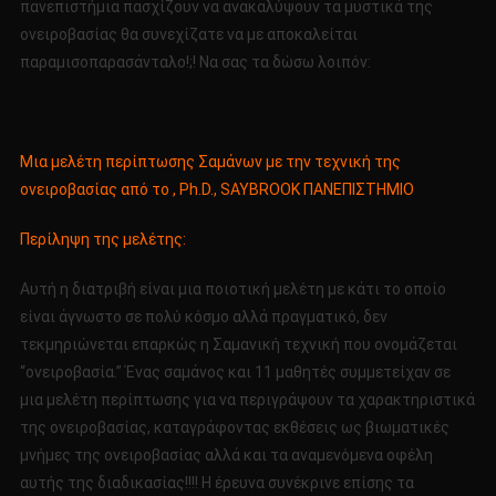
πανεπιστήμια πασχίζουν να ανακαλύψουν τα μυστικά της
ονειροβασίας θα συνεχίζατε να με αποκαλείται
παραμισοπαρασάνταλο!;! Να σας τα δώσω λοιπόν:
Μια μελέτη περίπτωσης Σαμάνων με την τεχνική της
ονειροβασίας από το , Ph.D., SAYBROOK ΠΑΝΕΠΙΣΤΗΜΙΟ
Περίληψη της μελέτης:
Αυτή η διατριβή είναι μια ποιοτική μελέτη με κάτι το οποίο
είναι άγνωστο σε πολύ κόσμο αλλά πραγματικό, δεν
τεκμηριώνεται επαρκώς η Σαμανική τεχνική που ονομάζεται
“ονειροβασία.” Ένας σαμάνος και 11 μαθητές συμμετείχαν σε
μια μελέτη περίπτωσης για να περιγράψουν τα χαρακτηριστικά
της ονειροβασίας, καταγράφοντας εκθέσεις ως βιωματικές
μνήμες της ονειροβασίας αλλά και τα αναμενόμενα οφέλη
αυτής της διαδικασίας!!!! Η έρευνα συνέκρινε επίσης τα