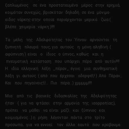
ξαπλωμένος σε ένα προστατευμένο μέρος στην ερημιά,
κοιμόταν συνεχώς, βρισκόταν δηλαδή σε ένα μόνιμο
είδος νάρκης στην οποία περιέρχονται μερικά ζώα (
βλέπε χειμερία νάρκη )!!!!
Τα μέλη της Αδελφότητας του Ύπνου αρνούνται τη
ξυπνητή πλευρά τους, για αυτούς η μόνη αληθινή (
αφύπνιση ) είναι ο ίδιος ο ύπνος, καθώς και η
πνευματική κατάσταση που υπάρχει πέρα από αυτόν!!!!
Η ιδία ελληνική λέξη _πέραν_ έγινε μια συνθηματική
λέξη γι αυτούς ( από που έρχεσαι αδερφέ!;! ) Από Πέραν…
Και που πηγαίνεις!;!… Πιο πέρα…) χμμμμμ!!!!
Μια από τις βασικές διδασκαλίες της Αδελφότητας
ήταν ( για να φτάσει στην αρμονία της ισορροπίας),
πρέπει να μάθει να είναι μαζί και ξύπνιος και
κοιμισμένος…) η ρήση λέγονταν πάντα στο τρίτο
πρόσωπο, για να εννοεί τον άλλο εαυτό που κρύβουμε