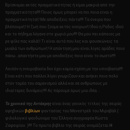
Βρίσκομαι εκτός πραγματικότητας ή είμαι μακριά από την
πραγματικότητα!!!! Ποιος όμως μπορεί να πει ποια είναι η
πραγματικότητα!;! Με αποδείξεις πάντα!!!! Τα όνειρα που
βλέπουμε!;! Η ζωή που ζούμε εκτός ονείρων!;! Ιδού η Ρόδος ιδού
και το πήδημα λέγανε στο χωριό μου!!!! Θα μου πει κάποιος μα
ρε φίλε πας καλά!;! Τι είναι αυτά που λες και φουσκώνεις τα
μυαλά των ανθρώπων!;! Η απάντηση μου είναι λίγες αράδες ποιο
πάνω…απαντήστε μου με αποδείξεις ποιο είναι το σωστό!!!!
Λοιπόν η ονειροβασία δεν έχει καμία σχέση με την υπνοβασία!!!!
Είναι κάτι που πολλοί λίγοι γνωρίζουν και ανήκει ποιο πολύ
στον τομέα του σαμανισμού αλλά και σε ανθρώπους με
ιδιαίτερες δυνάμεις!!!! Ας πάρουμε όμως μια ιδέα…:
Τα χρονικά της Αντάκρης
είναι ένας γενικός τίτλος της σειράς
εφηβικών
βιβλίων
φαντασίας του Μενεστρέλ του Μιραβάλ (
φιλολογικό ψευδώνυμο του Έλληνα συγγραφέα Κώστα
Ζαφειρίου. )!!!! Το πρώτο βιβλίο της σειράς ονομάζεται
Η