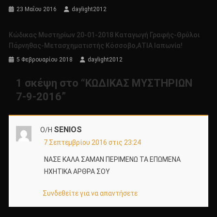
23 Μαΐου 2016
daylight2012
Κώδικας Μυστηρίων 20-01-2018 Καταγωγή Γραφής-Θρύλοι
Πάρνηθας-Μετασχηματιστής Κόσσοβο,ΑΤΙΑ Ιαπωνία!
5 Φεβρουαρίου 2018
daylight2012
1 σκέψη στο “
ΚΩΔΙΚΑΣ ΜΥΣΤΗΡΙΩΝ
7-9-2016
”
SENIOS
Ο/Η
7 Σεπτεμβρίου 2016 στις 23:24
ΝΑΣΕ ΚΑΛΑ ΣΑΜΑΝ ΠΕΡΙΜΕΝΩ ΤΑ ΕΠΩΜΕΝΑ
ΗΧΗΤΙΚΑ ΑΡΘΡΑ ΣΟΥ
Συνδεθείτε για να απαντήσετε