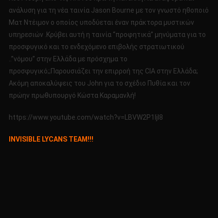
2016
ανάλυση για τη νέα ταινία Jason Bourne με τον γνωστό ηθοποιό
Ματ Ντέιμον ο οποίος υποδύεται έναν πράκτορα μυστικών
υπηρεσιών .Κρύβει αυτή η ταινία “προφητικά” μηνύματα για το
προσφυγικό και το ενδεχόμενο επιβολής στρατιωτικού
..”νόμου” στην Ελλάδα με πρόσχημα το
προσφυγικό;;Παρουσιάζει την επιρροή της CIA στην Ελλάδα;
Ακόμη αποκαλύψεις του John για το σχέδιο Πυθία και τον
πρώην πρωθυπουργό Κώστα Καραμανλή!
https://www.youtube.com/watch?v=LBVW2P1IjI8
INVISIBLE LYCANS TEAM!!!