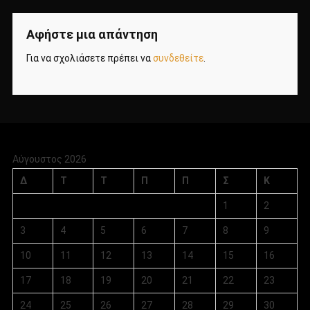
Αφήστε μια απάντηση
Για να σχολιάσετε πρέπει να
συνδεθείτε
.
Αύγουστος 2026
Δ
Τ
Τ
Π
Π
Σ
Κ
1
2
3
4
5
6
7
8
9
10
11
12
13
14
15
16
17
18
19
20
21
22
23
24
25
26
27
28
29
30