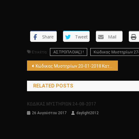
Share
Tweet
Mail
Ετικέτα:
ΑΣΤΡΟΠΛΟΙΑ(;) !
Κώδικας Μυστηρίων 27
Πλοήγηση
Κώδικας Μυστηρίων 20-01-2018 Καταγωγή γραφής-Θρύλοι Πάρνηθας-Μετασχηματιστής Κόσσοβο,ΑΤΙΑ Ιαπωνία!
άρθρων
RELATED POSTS
ΚΩΔΙΚΑΣ ΜΥΣΤΗΡΙΩΝ 24-08-2017
26 Αυγούστου 2017
daylight2012