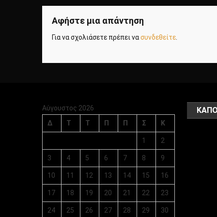
Αφήστε μια απάντηση
Για να σχολιάσετε πρέπει να
συνδεθείτε
.
Αύγουστος 2026
ΚΑΠΟ
Δ
Τ
Τ
Π
Π
Σ
Κ
1
2
3
4
5
6
7
8
9
10
11
12
13
14
15
16
17
18
19
20
21
22
23
24
25
26
27
28
29
30