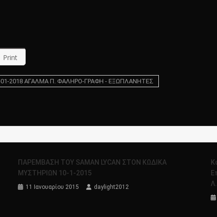
Print
-01-2018 ΑΓΑΛΜΑ Π. ΦΑΛΗΡΟ-ΓΡΑΦΗ - ΕΞΩΠΛΑΝΗΤΕΣ
ΠΑΡΕΜΒΑΣΗ ΤΟΥ SAMAN LYCAN ΣΤΟΝ ΚΩΔΙΚΑ
Κ
ΜΥΣΤΗΡΙΩΝ 10-1-2015
Ε
Λ
11 Ιανουαρίου 2015
daylight2012