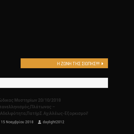
Η ΖΩΝΗ ΤΗΣ ΣΙΩΠΗΣ!!!!
ώδικας Μυστηρίων 20/10/2018
πανελληνισμός,Πλάτωνας –
.αδελφότητα,ΠατήρΣ.Αχιλλέως-Εξορκισμοί!
15 Νοεμβρίου 2018
daylight2012