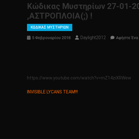
Κώδικας Μυστηρίων 27-01-
,ΑΣΤΡΟΠΛΟΙΑ(;) !
ΚΩΔΙΚΑΣ ΜΥΣΤΗΡΙΩΝ
Daylight2012
5 Φεβρουαρίου 2018
Αφήστε Ένα
https://www.youtube.com/watch?v=mZ14ziXRWew
INVISIBLE LYCANS TEAM!!!