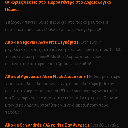
Οι κύριες θέσεις στο Τιερρατέντρο στο Αρχαιολογικό
Πάρκο:
Υπάρχουν πέντε κύριες περιοχές στο πάρκο με υπόγεια
συστήματα από τούνελ αλλά και πέτρινα αγάλματα!!!!
Alto de Segovia ( Άλτο Ντε Σεγκόβια )
Αυτή είναι η
μεγαλύτερη περιοχή στο πάρκο, με έκταση των περίπου 13.000
τετραγωνικών μέτρων!!! Με 30 γαλαρίες όπου έχουν
σφραγιστεί και τάφους που βρίσκονται βαθιά!!!!
Alto del Aguacate ( Άλτο Ντελ Άκουακαητ )
Εβδομήντα τάφοι
χτισμένοι πλάι-πλάι σε ενα τεχνητό ισόπεδο λόφο βρίσκονται
σε αυτό το μέρος του πάρκου!!!! Ένας συνδυασμός γλυπτικής
και ζωγραφικής στο οποίο κυκλικές κοιλότητες γεμίζουν με
μπογιά που χρησιμοποιήθηκε για να διακοσμήσουν τους
τάφους!!!
Alto de San Andrés ( Άλτο Ντε Σαν Άντρες )
Έχει έξι μεγάλα