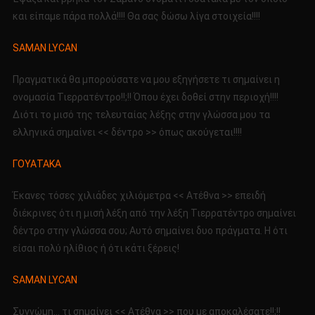
και είπαμε πάρα πολλά!!!! Θα σας δώσω λίγα στοιχεία!!!!
SAMAN LYCAN
Πραγματικά θα μπορούσατε να μου εξηγήσετε τι σημαίνει η
ονομασία Τιερρατέντρο!!;!! Όπου έχει δοθεί στην περιοχή!!!!
Διότι το μισό της τελευταίας λέξης στην γλώσσα μου τα
ελληνικά σημαίνει << δέντρο >> όπως ακούγεται!!!!
ΓΟΥΑΤΑΚΑ
Έκανες τόσες χιλιάδες χιλιόμετρα << Ατέθνα >> επειδή
διέκρινες ότι η μισή λέξη από την λέξη Τιερρατέντρο σημαίνει
δέντρο στην γλώσσα σου; Αυτό σημαίνει δυο πράγματα. Η ότι
είσαι πολύ ηλίθιος ή ότι κάτι ξέρεις!
SAMAN LYCAN
Συγνώμη… τι σημαίνει << Ατέθνα >> που με αποκαλέσατε!!;!!