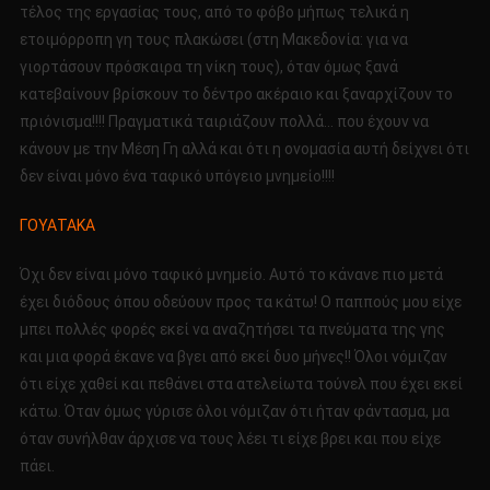
τέλος της εργασίας τους, από το φόβο μήπως τελικά η
ετοιμόρροπη γη τους πλακώσει (στη Μακεδονία: για να
γιορτάσουν πρόσκαιρα τη νίκη τους), όταν όμως ξανά
κατεβαίνουν βρίσκουν το δέντρο ακέραιο και ξαναρχίζουν το
πριόνισμα!!!! Πραγματικά ταιριάζουν πολλά… που έχουν να
κάνουν με την Μέση Γη αλλά και ότι η ονομασία αυτή δείχνει ότι
δεν είναι μόνο ένα ταφικό υπόγειο μνημείο!!!!
ΓΟΥΑΤΑΚΑ
Όχι δεν είναι μόνο ταφικό μνημείο. Αυτό το κάνανε πιο μετά
έχει διόδους όπου οδεύουν προς τα κάτω! Ο παππούς μου είχε
μπει πολλές φορές εκεί να αναζητήσει τα πνεύματα της γης
και μια φορά έκανε να βγει από εκεί δυο μήνες!! Όλοι νόμιζαν
ότι είχε χαθεί και πεθάνει στα ατελείωτα τούνελ που έχει εκεί
κάτω. Όταν όμως γύρισε όλοι νόμιζαν ότι ήταν φάντασμα, μα
όταν συνήλθαν άρχισε να τους λέει τι είχε βρει και που είχε
πάει.