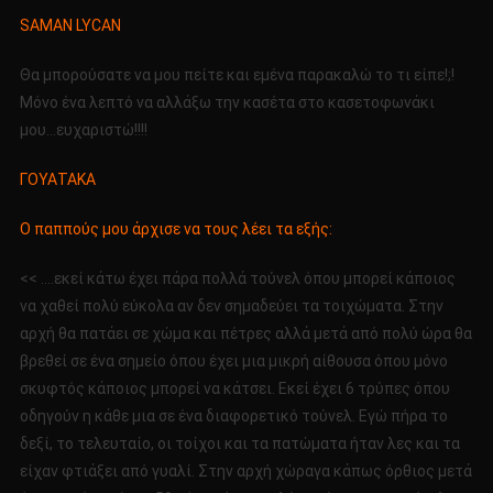
SAMAN LYCAN
Θα μπορούσατε να μου πείτε και εμένα παρακαλώ το τι είπε!;!
Μόνο ένα λεπτό να αλλάξω την κασέτα στο κασετοφωνάκι
μου…ευχαριστώ!!!!
ΓΟΥΑΤΑΚΑ
Ο παππούς μου άρχισε να τους λέει τα εξής:
<< ….εκεί κάτω έχει πάρα πολλά τούνελ όπου μπορεί κάποιος
να χαθεί πολύ εύκολα αν δεν σημαδεύει τα τοιχώματα. Στην
αρχή θα πατάει σε χώμα και πέτρες αλλά μετά από πολύ ώρα θα
βρεθεί σε ένα σημείο όπου έχει μια μικρή αίθουσα όπου μόνο
σκυφτός κάποιος μπορεί να κάτσει. Εκεί έχει 6 τρύπες όπου
οδηγούν η κάθε μια σε ένα διαφορετικό τούνελ. Εγώ πήρα το
δεξί, το τελευταίο, οι τοίχοι και τα πατώματα ήταν λες και τα
είχαν φτιάξει από γυαλί. Στην αρχή χώραγα κάπως όρθιος μετά