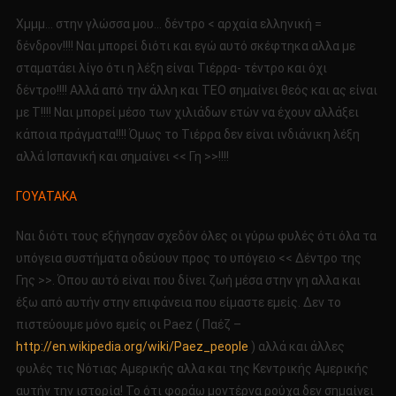
Χμμμ… στην γλώσσα μου… δέντρο < αρχαία ελληνική =
δένδρον!!!! Ναι μπορεί διότι και εγώ αυτό σκέφτηκα αλλα με
σταματάει λίγο ότι η λέξη είναι Τιέρρα- τέντρο και όχι
δέντρο!!!! Αλλά από την άλλη και ΤΕΟ σημαίνει θεός και ας είναι
με Τ!!!! Ναι μπορεί μέσο των χιλιάδων ετών να έχουν αλλάξει
κάποια πράγματα!!!! Όμως το Τιέρρα δεν είναι ινδιάνικη λέξη
αλλά Ισπανική και σημαίνει << Γη >>!!!!
ΓΟΥΑΤΑΚΑ
Ναι διότι τους εξήγησαν σχεδόν όλες οι γύρω φυλές ότι όλα τα
υπόγεια συστήματα οδεύουν προς το υπόγειο << Δέντρο της
Γης >>. Όπου αυτό είναι που δίνει ζωή μέσα στην γη αλλα και
έξω από αυτήν στην επιφάνεια που είμαστε εμείς. Δεν το
πιστεύουμε μόνο εμείς οι Paez ( Παέζ –
http://en.wikipedia.org/wiki/Paez_people
) αλλά και άλλες
φυλές τις Νότιας Αμερικής αλλα και της Κεντρικής Αμερικής
αυτήν την ιστορία! Το ότι φοράω μοντέρνα ρούχα δεν σημαίνει