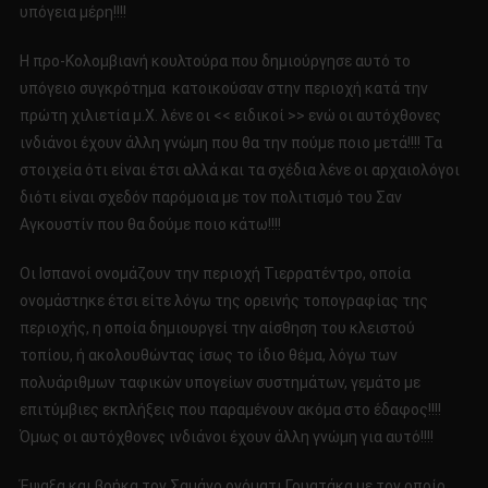
υπόγεια μέρη!!!!
Η προ-Κολομβιανή κουλτούρα που δημιούργησε αυτό το
υπόγειο συγκρότημα κατοικούσαν στην περιοχή κατά την
πρώτη χιλιετία μ.Χ. λένε οι << ειδικοί >> ενώ οι αυτόχθονες
ινδιάνοι έχουν άλλη γνώμη που θα την πούμε ποιο μετά!!!! Τα
στοιχεία ότι είναι έτσι αλλά και τα σχέδια λένε οι αρχαιολόγοι
διότι είναι σχεδόν παρόμοια με τον πολιτισμό του Σαν
Αγκουστίν που θα δούμε ποιο κάτω!!!!
Οι Ισπανοί ονομάζουν την περιοχή Τιερρατέντρο, οποία
ονομάστηκε έτσι είτε λόγω της ορεινής τοπογραφίας της
περιοχής, η οποία δημιουργεί την αίσθηση του κλειστού
τοπίου, ή ακολουθώντας ίσως το ίδιο θέμα, λόγω των
πολυάριθμων ταφικών υπογείων συστημάτων, γεμάτο με
επιτύμβιες εκπλήξεις που παραμένουν ακόμα στο έδαφος!!!!
Όμως οι αυτόχθονες ινδιάνοι έχουν άλλη γνώμη για αυτό!!!!
Έψαξα και βρήκα τον Σαμάνο ονόματι Γουατάκα με τον οποίο