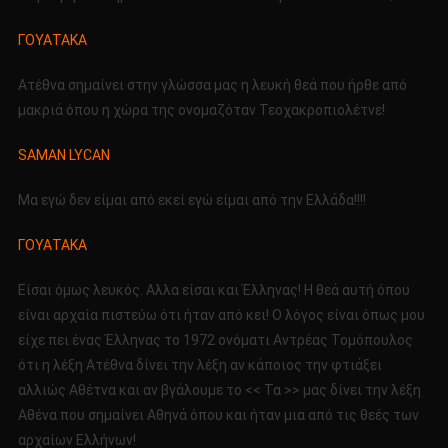
ΓΟΥΑΤΑΚΑ
Ατέθνα σημαίνει στην γλώσσα μας η λευκή θεά που ήρθε από
μακριά όπου η χώρα της ονομαζόταν Τεοχακροπιολέτνε!
SAMAN LYCAN
Μα εγώ δεν είμαι από εκεί εγώ είμαι από την Ελλάδα!!!!
ΓΟΥΑΤΑΚΑ
Είσαι όμως λευκός. Αλλα είσαι και Έλληνας! Η θεά αυτή όπου
είναι αρχαία πιστεύω ότι ήταν από κει! Ο λόγος είναι όπως μου
είχε πει ένας Έλληνας το 1972 ονόματι Αντρέας Τομόπουλος
ότι η λέξη Ατέθνα δίνει την λέξη αν κάποιος την φτιάξει
αλλιώς Αθέτνα και αν βγάλουμε το << Τα >> μας δίνει την λέξη
Αθένα που σημαίνει Αθηνά όπου και ήταν μια από τις θεές των
αρχαίων Ελλήνων!