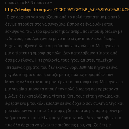
ήμουν στο Ελ Ντοράντο –
http://el.wikipedia.org/wiki/%CE%95%CE%BB_%CE%9D%CF%
. Είχα αρχίσει να κουράζομαι από το πολύ περπάτημα μα αυτό
δεν με πτοούσε στο να συνεχίσω. Ώσπου σε ένα ρυάκι όπου
έσκυψα να πιώ νερό εμφανίστηκαν άνθρωποι όπου έμοιαζαν με
ινδιάνους του Αμαζονίου μόνο που είχαν ποιο λευκό δέρμα.
Είχαν παράξενα όπλα και με έπιασαν αιχμάλωτο. Με πήγαν σε
μια απίστευτη ομορφιάς πόλη. Δεν καταλάβαινα τίποτα από
όσα μου έλεγαν. Η τεχνολογία τους ήταν απίστευτη…είχαν
ιπτάμενα οχήματα που δεν έκαναν θόρυβο!!!! Με πήγαν σε ένα
μεγάλο κτήριο όπου έμοιαζε με τις παλιές πυραμίδες των
Μάγιας αλλά ήταν ποιο μοντέρνα και αστραφτερή. Με πήγαν σε
μια γυναίκα μπροστά όπου ήταν πολύ όμορφη και άρχισαν να
μιλάνε, δεν καταλάβαινα τίποτα. Κάτι τους είπε η γυναίκα και
έφεραν ένα μπουκάλι έβαλαν σε ένα δοχείο σαν σωλήνα λίγο και
μου έδωσαν να το πιώ. Στην αρχή δίστασα μα με παρότρυναν με
νοήματα να το πιώ. Είχε μια γεύση σαν μέλι. Δεν πρόλαβα να το
πιώ όλο άρχισα να χάνω τις αισθήσεις μου, νόμιζα ότι με