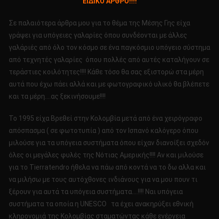
ΕΙΔΙΚΟ ΑΡΘΡΟ!!!!
Part
65
Σε παλαιότερα άρθρα μου για το θέμα της Μέσης Γης είχα
ΕΙΔΙΚΟ
γράψει για υπόγειες γαλαρίες όπου συνδέονται με άλλες
ΑΡΘΡΟ!!!!
γαλάριές από όλο τον κόσμο σε ένα παγκόσμιο υπόγειο σύστημα
από τεχνητές γαλαρίες όπου πολλές από αυτές καταλήγουν σε
τεράστιες κοιλότητες!!!! Κάθε τόσο θα σας εξιστορώ στα μέρη
αυτά που έχω πάει αλλά και με φωτογραφικό υλικό θα βλέπετε
και τα μέρη….ας ξεκινήσουμε!!!!
Το 1995 είχα Βρεθεί στην Κολομβία μετά από ένα χειρόγραφο
απόσπασμα ( σε φωτοτυπία ) από τον Ισπανό καλόγερο όπου
μιλούσε για τα υπόγεια συστήματα όπου είχαν διανοίξει σχεδόν
όλες οι μεγάλες φυλές της Νότιας Αμερικής!!!! Αν και μιλούσε
για το Tierratendro ήθελα να πάω από κοντά να το δω αλλα και
να μιλήσω με τους αυτόχθονες ινδιάνους για να μου πουν τι
ξέρουν για αυτά τα υπόγεια συστήματα….!!!! Ναι υπόγεια
συστήματα τα οποία η UNESCO τα έχει ανακηρύξει εθνική
κληρονομιά της Κολομβίας σταματώντας κάθε ενέργεια