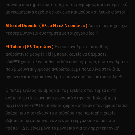
υπόγεια συστήματα όλα τους με τοιχογραφίες και αινιγματικά
με γεωμετρικά σχέδια σε κόκκινο και μαύρο και λευκό φόντο!!!!
Alto del Duende ( Άλτο Ντελ Ντουέντε )
Αυτή η περιοχή έχει
τέσσερα υπόγεια συστήματα με τοιχογραφίες!!!!
El Tablon ( Ελ Τάμπλον )
Έντεκα αγάλματα με όρθιες
ανθρώπινες μορφές ( !;! ) μπορεί κανείς να θαυμάσει
εδώ!!!! Έχουν ταξινομηθεί σε δύο ομάδες: μικρά, απλά αγάλματα
που μιμούνται γυμνούς ανθρώπους, με πολύ λίγα στολίδια,
αρσενικά και θηλυκά αγάλματα πάνω από δύο μέτρα ψηλός!!!!
Ο πολύ μεγάλος αριθμός και το μέγεθος στον τομέα αυτό
καθιστά αυτό το μνημείο μοναδικό στην προ-Κολομβιανή
αρχιτεκτονική!!!! Οι υπόγειοι χώροι κόπηκαν στον ηφαιστειακό
βράχο που αποτελούν το υπόβαθρο της περιοχής, χωρίς
βέβαια οι αρχαιολόγοι να λένε με τι εργαλεία και με ποιο
τρόπο!!!! Δεν είναι μόνο το μοναδικό για την αρχιτεκτονική