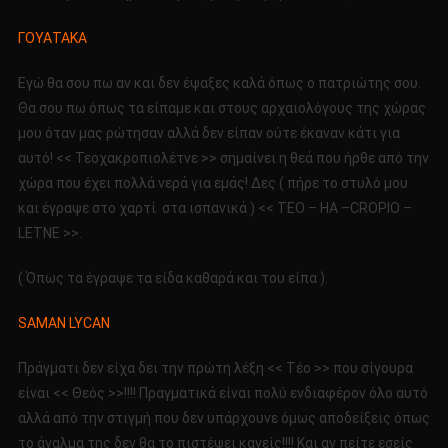
ΓΟΥΑΤΑΚΑ
Εγώ θα σου πω αν και δεν έψαξες καλά όπως ο πατριώτης σου.
Θα σου πω όπως τα είπαμε και στους αρχαιολόγους της χώρας
μου όταν μας ρώτησαν αλλά δεν είπαν ούτε έκαναν κάτι για
αυτό! << Τεοχακροπιολέτνε >> σημαίνει η θεά που ήρθε από την
χώρα που έχει πολλά νερά για εμάς! Δες ( πήρε το στυλό μου
και έγραψε στο χαρτί στα ισπανικά ) << TEO – HA –CROPIO –
LETNE >>.
( Όπως τα έγραψε τα είδα καθαρά και του είπα ).
SAMAN LYCAN
Πράγματι δεν είχα δει την πρώτη λέξη << Τέο >> που σίγουρα
είναι << Θεός >>!!!! Πραγματικά είναι πολύ ενδιαφέρον όλο αυτό
αλλά από την στιγμή που δεν υπάρχουνε όμως αποδείξεις όπως
το άγαλμα της δεν θα το πιστέψει κανείς!!!! Και αν πείτε εσείς