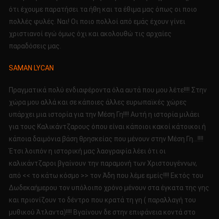
ότι έχουμε παρατήσει τα ήθη και τα έθιμα μας όπως οι ποιο
πολλές φυλές. Ναι! Οι ποιο πολλοί από εμάς έχουν γίνει
χριστιανοί εγώ όμως όχι και ακολουθώ τις αρχαίες
παραδόσεις μας.
SAMAN LYCAN
Πραγματικά πολύ ενδιαφέροντα όλα αυτά που μου λέτε!!!! Στην
χώρα μου αλλά και σε κάποιες άλλες ευρωπαϊκές χώρες
υπάρχει μια ιστορία για την Μέση Γη!!!! Αυτή η ιστορία μιλάει
για τους Καλικάντζαρους όπου είναι κάποιοι κακοί κάτοικοι ή
κάποια δαιμόνια βάση θρησκείας που μένουν στην Μέση Γη…!!!!
Έτσι λοιπόν η ιστορική μας λαογραφία λέει ότι οι
καλικάντζαροι βγαίνουν την παραμονή των Χριστουγέννων,
από << το κάτω κόσμο >> τον Άδη που λέμε εμείς!!!! Εκτός του
Δωδεκαήμερου τον υπόλοιπο χρόνο μένουν στα έγκατα της γης
και πριονίζουν το δέντρο που κρατά τη γη ( παραλλαγή του
μυθικού Άτλαντα)!!!! Βγαίνουν δε στην επιφάνεια κοντά στο