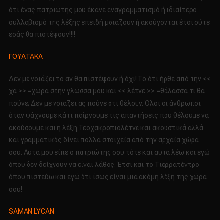
ότι ένας πατριώτης μου έκανε αναγραμματισμό ή ιδιαίτερο
συλλαβισμό της λέξης επειδή μοιάζουν ή ακούγονται έτσι ούτε
εσάς θα πιστέψουν!!!!
ΓΟΥΑΤΑΚΑ
Δεν με νοιάζει το αν θα πιστέψουν ή όχι! Το ότι ήρθε από την <<
χα >> =χώρα στην γλώσσα μου και << λέτνε >> =θάλασσα τι θα
πούνε; Δεν με νοιάζει ας πούνε ότι θέλουν. Όλοι οι άνθρωποι
όταν ψάχνουμε κάτι παίρνουμε τις απαντήσεις που θέλουμε να
ακούσουμε και η λέξη Τεοχακροπιολέτνε και ακουστικά αλλά
και γραμματικός δίνει πολλά στοιχεία από την αρχαία χώρα
σου. Αυτά μου είπε ο πατριώτης σου τότε και αυτά λέω και εγώ
όπου δεν δείχνουν να είναι λάθος. Έτσι και το Τιερρατέντρο
όπου πιστεύω και εγώ ότι ίσως είναι μια ακόμη λέξη της χώρα
σου!
SAMAN LYCAN