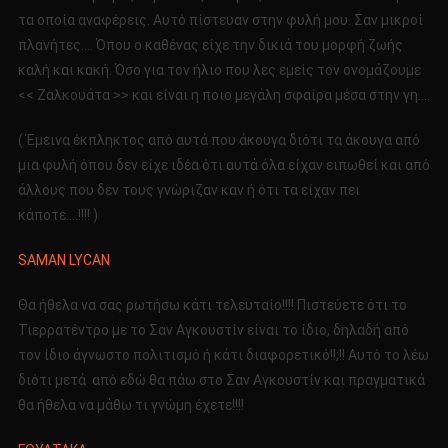
τα οποία αναφέρεις. Αυτό πίστευαν στην φυλή μου. Σαν μικροί
πλανήτες…. Όπου ο καθένας είχε την δικιά του μορφή ζωής
καλή και κακή. Όσο για τον ήλιο που λες εμείς τον ονομάζουμε
<< Ζαλκουάτα >> και είναι η ποιο μεγάλη σφαίρα μέσα στην γη….
( Έμεινα έκπληκτος από αυτά που άκουγα διότι τα άκουγα από
μια φυλή όπου δεν είχε ιδέα ότι αυτά όλα είχαν ειπωθεί και από
άλλους που δεν τους γνώριζαν καν ή ότι τα είχαν πει
κάποτε….!!!! )
SAMAN LYCAN
Θα ήθελα να σας ρωτήσω κάτι τελευταίο!!!! Πιστεύετε ότι το
Τιερρατέντρο με το Σαν Αγκουστίν είναι το ίδιο, δηλαδή από
τον ίδιο άγνωστο πολιτισμό ή κάτι διαφορετικό!!;!! Αυτό το λέω
διότι μετά από εδώ θα πάω στο Σαν Αγκουστίν και πραγματικά
θα ήθελα να μάθω τι γνώμη έχετε!!!!