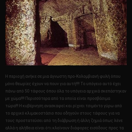
Η περιοχή ανήκε σε μια άγνωστη προ-Κολομβιανή φυλή όπου
μόνο θεωρίες έχουν να πουν για αυτή!!!! Το υπόγειο αυτό έχει
πάνω από 50 τάφους όπου όλα το υπόγεια αρχικά σκεπάστηκαν
με χώμα!!!! Περισσότερα από τα οποία είναι προσβάσιμα
τώρα!!! Η κυβέρνηση ανασκαφεί και ρίχνει τσιμέντο γύρω από
το αρχικό κλιμακοστάσιο που οδηγούν στους τάφους για να
τους προστατεύσει από τη διάβρωση ή άλλη ζημιά όπως λένε
αλλά η αλήθεια είναι ότι κλείνουν διάφορες εισόδους προς τα