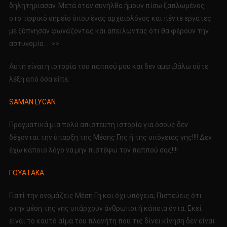
δηλητηρίασαν. Μετά όταν συνήλθα ήμουν πίσω ξαπλωμένος
στο ταφικό σημείο όπου ένας αρχαιολόγος και πέντε εργάτες
με ξύπνησαν φωνάζοντας και απειλώντας ότι θα φέρουν την
αστυνομία…. >>
Αυτή είναι η ιστορία του παππού μου και δεν αμφιβάλω ούτε
λέξη από όσα είπε.
SAMAN LYCAN
Πραγματικά μια πολύ απίστευτη ιστορία για όσους δεν
δέχονται την ύπαρξη της Μέσης Γης ή της υπόγειας γης!!!! Δεν
έχω κάποιο λόγο να μην πιστέψω τον παππού σας!!!!
ΓΟΥΑΤΑΚΑ
Γιατί την ονομάζεις Μέση Γη και όχι υπόγεια; Πιστεύεις ότι
στην μέση της γης υπάρχουν άνθρωποι ή κάποια όντα. Εκεί
είναι το καυτό αίμα του πλανήτη που τις δίνει κίνηση δεν είναι