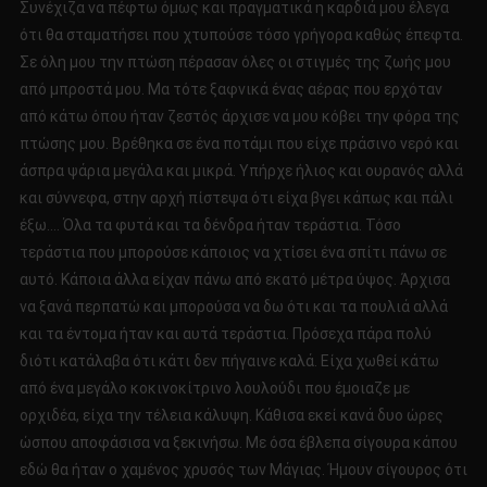
Συνέχιζα να πέφτω όμως και πραγματικά η καρδιά μου έλεγα
ότι θα σταματήσει που χτυπούσε τόσο γρήγορα καθώς έπεφτα.
Σε όλη μου την πτώση πέρασαν όλες οι στιγμές της ζωής μου
από μπροστά μου. Μα τότε ξαφνικά ένας αέρας που ερχόταν
από κάτω όπου ήταν ζεστός άρχισε να μου κόβει την φόρα της
πτώσης μου. Βρέθηκα σε ένα ποτάμι που είχε πράσινο νερό και
άσπρα ψάρια μεγάλα και μικρά. Υπήρχε ήλιος και ουρανός αλλά
και σύννεφα, στην αρχή πίστεψα ότι είχα βγει κάπως και πάλι
έξω…. Όλα τα φυτά και τα δένδρα ήταν τεράστια. Τόσο
τεράστια που μπορούσε κάποιος να χτίσει ένα σπίτι πάνω σε
αυτό. Κάποια άλλα είχαν πάνω από εκατό μέτρα ύψος. Άρχισα
να ξανά περπατώ και μπορούσα να δω ότι και τα πουλιά αλλά
και τα έντομα ήταν και αυτά τεράστια. Πρόσεχα πάρα πολύ
διότι κατάλαβα ότι κάτι δεν πήγαινε καλά. Είχα χωθεί κάτω
από ένα μεγάλο κοκινοκίτρινο λουλούδι που έμοιαζε με
ορχιδέα, είχα την τέλεια κάλυψη. Κάθισα εκεί κανά δυο ώρες
ώσπου αποφάσισα να ξεκινήσω. Με όσα έβλεπα σίγουρα κάπου
εδώ θα ήταν ο χαμένος χρυσός των Μάγιας. Ήμουν σίγουρος ότι