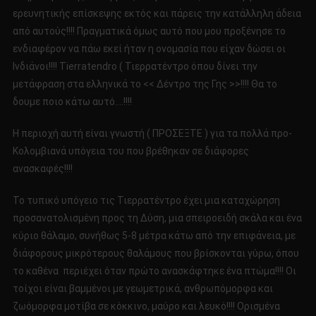
ερευνητικής επίσκεψης εκτός και πάρεις την κατάλληλη άδεια
από αυτούς!!!! Πραγματικά όμως αυτό που μου προξένησε το
ενδιαφέρον να πάω εκεί ήταν η ονομασία που είχαν δώσει οι
Ινδιάνοι!!!! Tierratendro ( Τιερρατέντρο όπου δίνει την
μετάφραση στα ελληνικά το << Δέντρο της Γης >>!!!! Θα το
δουμε ποιο κάτω αυτό….!!!!
Η περιοχή αυτή είναι γνωστή ( ΠΡΟΣΕΞΤΕ ) για τα πολλά προ-
Κολομβιανά υπόγεια του που βρέθηκαν σε διάφορες
ανασκαφές!!!!
Το τυπικό υπόγειο τις Τιερρατέντρο έχει μια καταχώρηση
προσανατολισμένη προς τη Δύση, μια σπειροειδή σκάλα και ένα
κύριο θάλαμο, συνήθως 5-8 μέτρα κάτω από την επιφάνεια, με
διάφορους μικρότερους θαλάμους που βρίσκονται γύρω, όπου
το καθένα περιέχει όταν πρώτο ανασκάφτηκε ένα πτώμα!!!! Οι
τοίχοι είναι βαμμένοι με γεωμετρικά, ανθρωπόμορφα και
ζωόμορφα μοτίβα σε κόκκινο, μαύρο και λευκό!!!! Ορισμένα