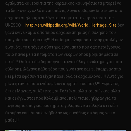
αγάλματα και ερείπια της κεραμικής και υφάσματα μπορεί να
τα δει κανείς, αλλά είναι σπάνια, λόγω σοβαρών ληστειών από
αρχαιοκάπηλους και λέγεται ότι μετά την προστασία της
UNESCO –
http://en.wikipedia.org/wiki/World_Heritage_Site
δεν
ξανά έγινε καμία απόπειρα αρχαιοκαπηλίας ή σύλησης του
υπογείου συστήματος!!!! Η επίσημη αναφορά των αρχαιολόγων
είναι ότι το υπόγειο σύστημα είναι αυτό που σας περιέγραψα
ποιο πάνω με τα πτώματα των νεκρών όπου βρήκαν μέσα σε
αυτό!!!! Οπότε εδώ δημιουργείτε ένα εύλογο ερώτημα για ποια
σύληση μιλάγανε κάθε τόσο που γινότανε και τι έπαιρναν από
κει μέσα εφόσον τα είχαν πάρει όλα οι αρχαιολόγοι!!;!! Αυτό για
μένα ήταν το ποιο ενδιαφέρον κομμάτι του παζλ!!!! Ξέροντας
ότι οι Μάγιας, οι Αζτέκοι, οι Τολτέκοι αλλά και οι Ίνκας αλλά
και οι άγνωστοι προ Κολομβιανοί πολιτισμοί ήξεραν για τα
παγκόσμια υπόγεια συστήματα γαλαριών κατάλαβα ότι κάτι
έκρυβαν εκεί όπου δεν ήθελαν ως συνήθως ο κόσμος να το
μάθει!!!!