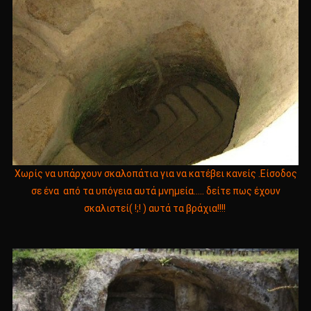
Χωρίς να υπάρχουν σκαλοπάτια για να κατέβει κανείς .Είσοδος
σε ένα από τα υπόγεια αυτά μνημεία….. δείτε πως έχουν
σκαλιστεί( !;! ) αυτά τα βράχια!!!!