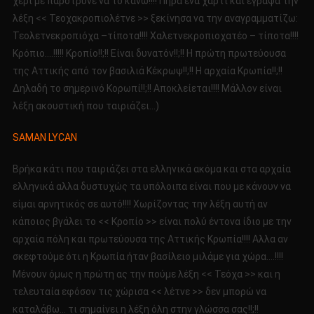
χέρι με παρότρυνε να το κάνω!!!! Πήρα ένα χαρτί και έγραψα την
λέξη << Τεοχακροπιολέτνε >> ξεκίνησα να την αναγραμματίζω:
Τεολετνεκροπιόχα –τίποτα!!!! Χαλετνεκροπιοχατέο – τίποτα!!!!
Κρόπιο….!!!!! Κροπίο!!;!! Είναι δυνατόν!!;!! Η πρώτη πρωτεύουσα
της Αττικής από τον βασιλιά Κέκρωψ!!;!! Η αρχαία Κρωπία!!;!!
Δηλαδή το σημερινό Κορωπί!!;!! Αποκλείεται!!!! Μάλλον είναι
λέξη ακουστική που ταιριάζει…)
SAMAN LYCAN
Βρήκα κάτι που ταιριάζει στα ελληνικά ακόμα και στα αρχαία
ελληνικά αλλα δυστυχώς τα υπόλοιπα είναι που με κάνουν να
είμαι αρνητικός σε αυτό!!!! Χωρίζοντας την λέξη αυτή αν
κάποιος βγάλει το << Κροπίο >> είναι πολύ έντονα ίδιο με την
αρχαία πόλη και πρωτεύουσα της Αττικής Κρωπία!!!! Αλλα αν
σκεφτούμε ότι η Κρωπία ήταν βασίλειο μιλάμε για χώρα….!!!!
Μένουν όμως η πρώτη ας την πούμε λέξη << Τεόχα >> και η
τελευταία εφόσον τις χώρισα << λέτνε >> δεν μπορώ να
καταλάβω… τι σημαίνει η λέξη όλη στην γλώσσα σας!!;!!