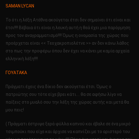
SAMAN LYCAN
Το ότι η λέξη Ατέθνα ακούγεται έτσι δεν σημαίνει ότι είναι και
έτσι!!!! Βέβαια ότι είναι η λευκή αυτή η θεά έχει μια παρόρμηση
προς τον αναγραμματισμό!!!! Όμως η ονομασία της χώρας που
προέρχεται είναι << Τεοχακροπιολέτνε >> αν δεν κάνω λάθος
στο πως την προφέρω όπου δεν έχει να κάνει με καμία αρχαία
ελληνική λέξη!!!!
ΓΟΥΑΤΑΚΑ
Πράγματι έχεις ένα δίκιο δεν ακούγεται έτσι. Όμως ο
πατριώτης σου τότε είχε βρει κάτι…. θα σε αφήσω λίγο να
παίξεις στο μυαλό σου την λέξη της χώρας αυτής και μετά θα
μου πεις!
( Πράγματι έστριψε ξερά φύλλα καπνού και έβαλε σε ένα μικρό
τσιμπούκι που είχε και άρχισε να καπνίζει με το αριστερό του