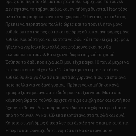
όμως από περίπου 50 μέτρα ήταν πολύ ευρύχωρο το τούνελ.
Δεν έφτανα το ταβάνι ακόμα και αν πήδαγα δυνατά. Ήταν τόσο
πλατύ που μπορούσε άνετα να χωρέσει 10 άντρες στο πλάτος.
Πρέπει να περπάταγα πολλές ώρες και το τούνελ ήταν μόνο
ευθεία ούτε στροφές ούτε κατηφόρες ούτε και ανηφόρες μόνο
ευθεία. Κουράστηκα και έκατσα να φάω κάτι που είχα μαζί μου,
ήθελα να γυρίσω πίσω αλλά σκεφτόμουνα εκεί που θα
τελειώσει το τούνελ θα είχε ένα δωμάτιο γεμάτο χρυσά.
Έσβησα το δαδί που είχα μαζί μου είχα κάψει 10 πανιά μέχρι να
φτάσω εκεί και είχα άλλα 12. Σκέφτηκα ότι μιας και ήταν
ευθεία θα έκαιγα άλλα 2 και μετά θα γύρναγα πίσω να έπαιρνα
ποιο πολλά για να ξανά γυρίσω. Πρέπει να κοιμήθηκα κανά
τρίωρο ξύπνησα άναψα το δαδί μου και ξεκίνησα. Μετά από
κάμποση ώρα το τούνελ άρχισε να είχε ομίχλη σαν και αυτή που
έχουν τα βουνά. Δεν μπορούσα να δω τα τοιχώματα με τίποτα
από το τούνελ. Αν και έβλεπα περπάταγα στα τυφλά και σιγά.
Κάποια στιγμή όμως έπεσα λες και άνοιξε η γης και με κατάπιε.
Έπεφτα και φώναζα διότι νόμιζα ότι θα σκοτωνόμουν.