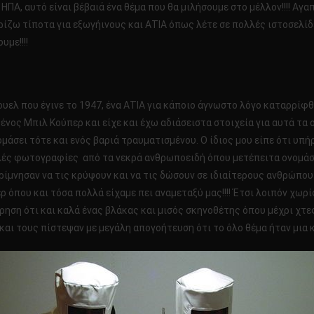
ς ΗΠΑ, αυτό είναι βέβαιά ένα θέμα που θα μιλήσουμε στο μέλλον!!!! Αγ
ίζω τίποτα για εξωγήινους και ΑΤΙΑ όπως λέτε σε πολλές ιστοσελίδες!
υμε!!!!
υελ που έγινε το 1947, ένα ΑΤΙΑ για κάποιο άγνωστο λόγο καταρρίφθ
νος Μπιλ Κούπερ και είχε και έχω αδιάσειστα στοιχεία για αυτά τα ο
ει τότε και ενός βαριά τραυματισμένου. Ο ίδιος μου είπε ότι υπήρχα
λλές φωτογραφίες από τα νεκρά ανθρωποειδή όπου μετέπειτα ονομάστ
ίμνησαν να τις κρύψουν και να τις δώσουν σε ιδιαίτερους ανθρώπου
ερ όπου και τόσα πολλά είχαμε πει αναμεταξύ μας!!!! Έτσι λοιπόν χω
ηση ότι και καλά ένας βλάκας και μισός σκηνοθέτης όπου μέχρι χτε
και τους πίστεψαν με μεγάλη απογοήτευση ότι το όλο θέμα ήταν μια καλ