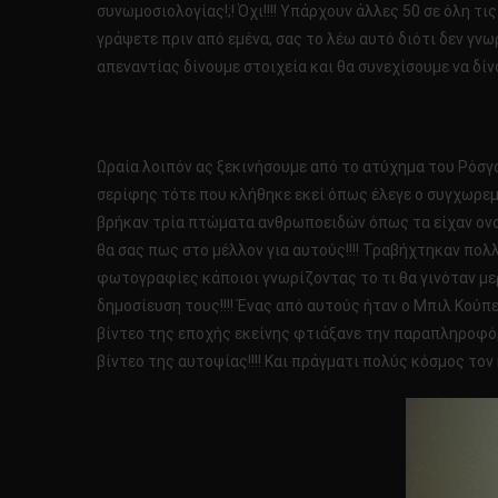
συνωμοσιολογίας!;! Όχι!!!! Υπάρχουν άλλες 50 σε όλη τι
γράψετε πριν από εμένα, σας το λέω αυτό διότι δεν γνωρ
απεναντίας δίνουμε στοιχεία και θα συνεχίσουμε να δίνο
Ωραία λοιπόν ας ξεκινήσουμε από το ατύχημα του Ρόσγο
σερίφης τότε που κλήθηκε εκεί όπως έλεγε ο συγχωρεμέ
βρήκαν τρία πτώματα ανθρωποειδών όπως τα είχαν ονομάσ
θα σας πως στο μέλλον για αυτούς!!!! Τραβήχτηκαν πο
φωτογραφίες κάποιοι γνωρίζοντας το τι θα γινόταν μερ
δημοσίευση τους!!!! Ένας από αυτούς ήταν ο Μπιλ Κούπ
βίντεο της εποχής εκείνης φτιάξανε την παραπληροφόρ
βίντεο της αυτοψίας!!!! Και πράγματι πολύς κόσμος τον 