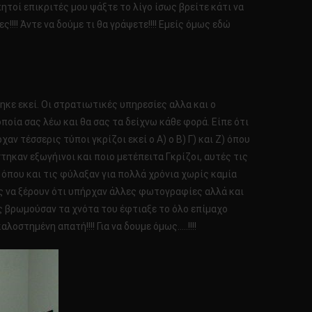
απητοί επικριτές μου ψάξτε το λίγο ίσως βρείτε κάτι να
!!! Άντε να δούμε τι θα γράψετε!!!! Εμείς όμως εδώ
ηκε εκεί. Οι στρατιωτικές υπηρεσίες αλλα και ο
ποία σας λέω και θα σας τα δείχνω κάθε φορά. Είπε ότι
ν τέσσερις τύποι γκρίζοι εκεί ο Α) ο Β) Γ) και Ζ) όπου
ηκαν εξωγήινοι και ποιο μετέπειτα Γκρίζοι, αυτές τις
 όπου και τις φύλαξαν για πολλά χρόνια χωρίς καμία
ρίς να ξέρουν ότι υπήρχαν άλλες φωτογραφίες αλλά και
ς βρωμούσαν τα χνότα του έφτιαξε το όλο επίμαχο
οστημένη απατή!!!! Για να δουμε όμως…..!!!!