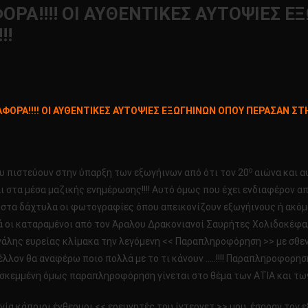
ΡΑ!!!! ΟΙ ΑΥΘΕΝΤΙΚΕΣ ΑΥΤΟΨΙΕΣ 
!!
Η
ΦΟΡΑ!!!! ΟΙ ΑΥΘΕΝΤΙΚΕΣ ΑΥΤΟΨΙΕΣ ΕΞΩΓΗΙΝΩΝ ΟΠΟΥ ΠΕΡΑΣΑΝ ΣΤ
ΕΙΣΤΙΚΗ
Α!!!!
ΤΙΚΕΣ
ο
υ πιστεύουν στην ύπαρξη των εξωγήινων από ότι τον 20
αιώνα και α
ΙΕΣ
ι στα μέσα μαζικής ενημέρωσης!!!! Αυτό όμως που έχει ενδιαφέρον απ
ΙΝΩΝ
ς στα δάχτυλα οι φωτογραφίες όπου απεικονίζουν εξωγήινους ή ακόμα
τά οι καταραμένοι από τον Άραλου Δρακονιανοί Σαυρήτες Χολιδοκέ
ΑΝ
άλης ευρείας κλίμακα την λεγόμενη << Παραπληροφόρηση >> με σθε
ΛΗΡΟΦΟΡΗΣΗ!!!!!
μέλλον θα αναφέρω ποιο πολλά με το τι κάνουν …..!!!! Παραπληροφορ
 εσκεμμένη όμως παραπληροφόρηση γίνεται στο θέμα των ΑΤΙΑ και των
ογία κάποιοι ένθερμοι << ερευνητές του ίντερνετ >> μου έσαραν τον