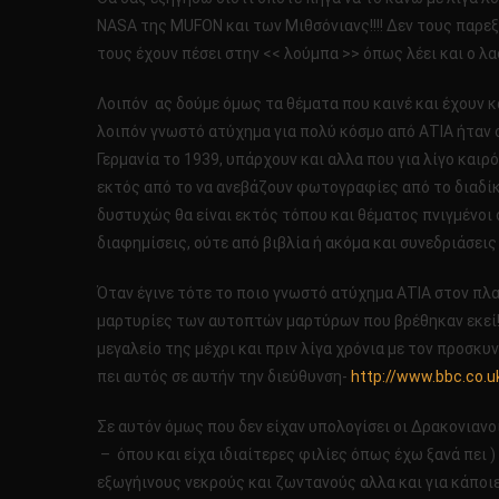
ΝΑSA της MUFON και των Μιθσόνιανς!!!! Δεν τους παρεξ
τους έχουν πέσει στην << λούμπα >> όπως λέει και ο λαό
Λοιπόν ας δούμε όμως τα θέματα που καινέ και έχουν κά
λοιπόν γνωστό ατύχημα για πολύ κόσμο από ΑΤΙΑ ήταν στ
Γερμανία το 1939, υπάρχουν και αλλα που για λίγο καιρ
εκτός από το να ανεβάζουν φωτογραφίες από το διαδίκτ
δυστυχώς θα είναι εκτός τόπου και θέματος πνιγμένοι 
διαφημίσεις, ούτε από βιβλία ή ακόμα και συνεδριάσεις κτ
Όταν έγινε τότε το ποιο γνωστό ατύχημα ΑΤΙΑ στον πλα
μαρτυρίες των αυτοπτών μαρτύρων που βρέθηκαν εκεί!!
μεγαλείο της μέχρι και πριν λίγα χρόνια με τον προσκ
πει αυτός σε αυτήν την διεύθυνση-
http://www.bbc.co.
Σε αυτόν όμως που δεν είχαν υπολογίσει οι Δρακονιανο
– όπου και είχα ιδιαίτερες φιλίες όπως έχω ξανά πει 
εξωγήινους νεκρούς και ζωντανούς αλλα και για κάποιες 