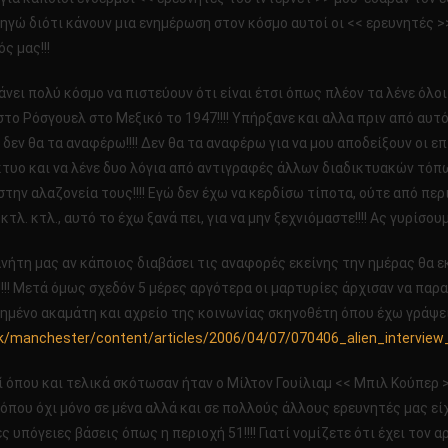
ηγώ διότι κάνουν μια ενημέρωση στον κόσμο αυτοί οι << ερευνητές >
ς μας!!!
νει πολύ κόσμο να πιστεύουν ότι είναι έτσι όπως πλέον τα λένε όλοι
ο Ρόσγουελ στο Μεξικό το 1947!!!! Υπήρξανε και αλλα πριν από αυτό 
ό δεν θα τα αναφέρω!!!! Δεν θα τα αναφέρω για να μου αποδείξουν οι 
υο και να λένε δυο λόγια από αντιγραφές άλλων διαδικτυακών τόπων!!
στην αλαζονεία τους!!!! Εγώ δεν έχω να κερδίσω τίποτα, ούτε από πε
λ. κτλ., αυτό το έχω ξανά πει, για να μην ξεχνιόμαστε!!!! Ας γυρίσουμε
νήτη μας αν κάποιος διαβάσει τις αναφορές εκείνης την ημέρας θα ε
!! Μετά όμως σχεδόν 5 μέρες αργότερα οι μαρτυρίες άρχισαν να πα
υνημένο ακαμάτη και αχρείο της κοινωνίας σκηνοθέτη όπου έχω γράψε
uk/manchester/content/articles/2006/04/07/070406_alien_interview
ί όπου και τελικά σκότωσαν ήταν ο Μίλτον Γουίλιαμ << Μπιλ Κούπερ 
) όπου όχι μόνο σε μένα αλλά και σε πολλούς άλλους ερευνητές μας ε
υπόγειες βάσεις όπως η περιοχή 51!!!! Γιατί νομίζετε ότι έχει τον αρ