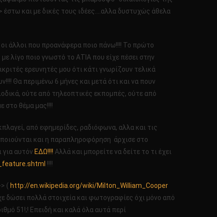
> έστω και με δικές τους ιδέες….αλλα δυστυχώς άθελα
 οι άλλοι που προανάφερα ποιο πάνω!!!! Το πρώτο
με λίγο ποιο γνωστό το ΑΤΙΑ που είχε πέσει στην
επικριτές ερευνητές μου ότι κάτι γνωρίζουν τελικά
!! Θα περιμένω 6 μήνες και μετά ότι και να πουν
ριοδικά, ούτε από τηλεοπτικές εκπομπές, ούτε από
 στο θέμα μας!!!!
κπλαγεί, από εφημερίδες, ραδιόφωνα, αλλα και τις
ραποιούνται και η παραπληροφόρηση άρχισε στο
ι για αυτόν
ΕΔΩ!!!!
Αλλά και μπορείτε να δείτε το τι έχει
_feature.shtml
!!!!
>> (
http://en.wikipedia.org/wiki/Milton_William_Cooper
ίχε δώσει πολλά στοιχεία και φωτογραφίες όχι μόνο από
ιθμό 51!;! Επειδή και καλά όλα αυτά περί