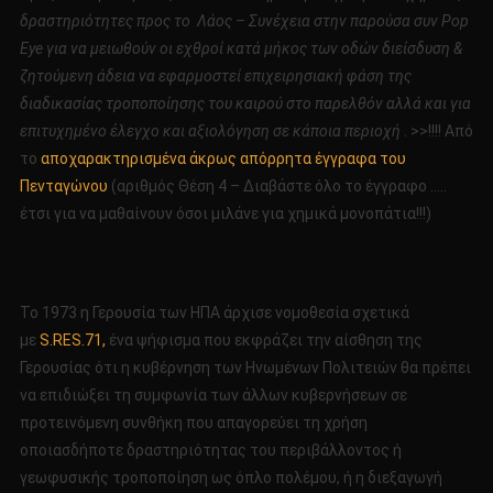
δραστηριότητες προς το Λάος – Συνέχεια στην παρούσα συν Pop
Eye για να μειωθούν οι εχθροί
κατά μήκος των οδών διείσδυση &
ζητούμενη άδεια να εφαρμοστεί επιχειρησιακή φάση της
διαδικασίας τροποποίησης του καιρού στο παρελθόν αλλά και για
επιτυχημένο έλεγχο και αξιολόγηση σε κάποια περιοχή
. >>!!!! Από
το
αποχαρακτηρισμένα άκρως απόρρητα έγγραφα του
Πενταγώνου
(αριθμός Θέση 4 – Διαβάστε όλο το έγγραφο …..
έτσι για να μαθαίνουν όσοι μιλάνε για χημικά μονοπάτια!!!)
Το 1973 η Γερουσία των ΗΠΑ άρχισε νομοθεσία σχετικά
με
S.RES.71,
ένα ψήφισμα που εκφράζει την αίσθηση της
Γερουσίας ότι η κυβέρνηση των Ηνωμένων Πολιτειών θα πρέπει
να επιδιώξει τη συμφωνία των άλλων κυβερνήσεων σε
προτεινόμενη συνθήκη που απαγορεύει τη χρήση
οποιασδήποτε δραστηριότητας του περιβάλλοντος ή
γεωφυσικής τροποποίηση ως όπλο πολέμου, ή η διεξαγωγή