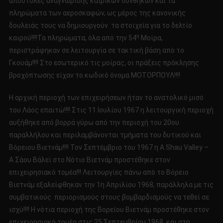
αποστολές αναγνώρισης καιρικών συνθηκών και τα
πληρώματα των αεροσκαφών, ως μέρος της κανονικής
δουλειάς τους να δημιουργούν τα στοιχεία για το δελτίο
η
καιρού!!!!Τα πληρώματα, όλα από την 54
Μοίρα,
περιστράφηκαν σε λειτουργία σε τακτική βάση από το
Γκουάμ!!!! Στο εσωτερικό τις μοίρας, οι πράξεις πρόκλησης
βροχόπτωσης είχαν το κωδικό όνομα ΜΟΤΟΡΠΟΥΛ!!!!
Η αρχική περιοχή των επιχειρήσεων ήταν το ανατολικό μισό
του Λάος επαιτώ!!!! Στις 11 Ιουλίου 1967 η λειτουργική περιοχή
αυξήθηκε από βορρά γύρω από την περιοχή του 20ου
παραλλήλου και περιλαμβάνονται τμήματα του δυτικού και
Βόρειου Βιετνάμ!!!! Τον Σεπτέμβριο του 1967 η Α Shau Valley –
Α Σάου Βάλεϊ στο Νότιο Βιετνάμ προστέθηκε στον
επιχειρησιακό τομέα!!! Λειτουργίες πάνω από το Βόρειο
Βιετνάμ εξαλείφθηκαν την 1η Απριλίου 1968, παράλληλα με τις
συμβατικούς περιορισμούς στους βομβαρδισμούς να τεθεί σε
ισχύ!!!! Η νότια περιοχή της Βορείου Βιετνάμ προστέθηκε στον
επιχειρησιακό τομέα στις 25 Σεπτεμβρίου 1968, και στη