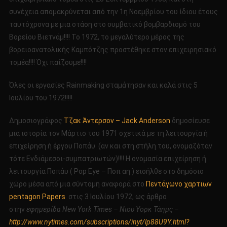
συνέχεια απομακρύνεται από την 1η Νοεμβρίου του ίδιου έτους
ταυτόχρονα με μια στάση στο συμβατικό βομβαρδισμό του
Βορείου Βιετνάμ!!!! Το 1972, το μεγαλύτερο μέρος της
βορειοανατολικής Καμπότζης προστέθηκε στον επιχειρησιακό
τομέα!!!! Όχι παίζουμε!!!!
Όλες οι εργασίες Rainmaking σταμάτησαν και καλά στις 5
Ιουλίου του 1972!!!!!
Δημοσιογράφος
Τζακ Άντερσον – Jack Anderson
δημοσίευσε
μια ιστορία τον Μάρτιο του 1971 σχετικά με τη λειτουργία ή
επιχείρηση ή έργου Ποπάυ (αν και στη στήλη του, ονομαζόταν
τότε Ενδιάμεσοι-συμπατριωτών)!!!! Η ονομασία επιχείρηση ή
λειτουργία Ποπάυ ( Pop Eye – Ποπ αη ) εισήλθε στο δημόσιο
χώρο μέσα από μια σύντομη αναφορά στο
Πεντάγωνο χαρτιων
pentagon Papers
στις 3 Ιουλίου 1972, ως άρθρο
στην
εφημερίδα New York Times – Νιου Υορκ Τάημς –
http://www.nytimes.com/subscriptions/inyt/lp88U9Y.html?