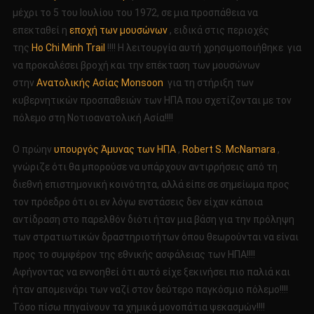
μέχρι το 5 του Ιουλίου του 1972, σε μια προσπάθεια να
επεκταθεί η
εποχή των μουσώνων
, ειδικά στις περιοχές
της
Ho Chi Minh Trail
!!!! Η λειτουργία αυτή χρησιμοποιήθηκε για
να προκαλέσει βροχή και την επέκταση των μουσώνων
στην
Ανατολικής Ασίας Monsoon
για τη στήριξη των
κυβερνητικών προσπαθειών των ΗΠΑ που σχετίζονται με τον
πόλεμο στη Νοτιοανατολική Ασία!!!!
Ο πρώην
υπουργός Άμυνας των ΗΠΑ
,
Robert S. McNamara
,
γνώριζε ότι θα μπορούσε να υπάρχουν αντιρρήσεις από τη
διεθνή επιστημονική κοινότητα, αλλά είπε σε σημείωμα προς
τον πρόεδρο ότι οι εν λόγω ενστάσεις δεν είχαν κάποια
αντίδραση στο παρελθόν διότι ήταν μια βάση για την πρόληψη
των στρατιωτικών δραστηριοτήτων όπου θεωρούνται να είναι
προς το συμφέρον της εθνικής ασφάλειας των ΗΠΑ!!!!
Αφήνοντας να εννοηθεί ότι αυτό είχε ξεκινήσει πιο παλιά και
ήταν απομεινάρι των ναζί στον δεύτερο παγκόσμιο πόλεμο!!!!
Τόσο πίσω πηγαίνουν τα χημικά μονοπάτια ψεκασμών!!!!