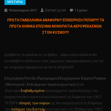
ΜΥΣΤΗΡΙΑ
Saman Lycan
Στο
18 Ιανουαρίου 2017
1 Σχόλιο
ΠΡΩΤΗ
ΠΡΩΤΗ ΠΑΝΕΛΛΗΝΙΑ ΑΝΑΦΟΡΑ!!! ΕΠΙΧΕΙΡΗΣΗ ΠΟΠΑΥ!!!! ΤΑ
ΠΑΝΕΛΛΗΝΙΑ
ΠΡΩΤΑ ΧΗΜΙΚΑ ΕΠΙΣΗΜΑ ΜΟΝΟΠΑΤΙΑ ΑΕΡΟΨΕΚΑΣΜΩΝ
ΑΝΑΦΟΡΑ!!!
ΣΤΟΝ ΚΟΣΜΟ!!!!
ΕΠΙΧΕΙΡΗΣΗ
ΠΟΠΑΥ!!!!
ΤΑ
ΠΡΩΤΑ
Διαβάστε το καλά αυτό το άρθρο….πάρα πολύ καλά και θα
ΧΗΜΙΚΑ
καταλάβετε πολλά για τους χημικούς αεροψεκασμούς για τον
ΕΠΙΣΗΜΑ
αν υπάρχουν σήμερα και αν ποτέ υπήρξαν!!!!
ΜΟΝΟΠΑΤΙΑ
ΑΕΡΟΨΕΚΑΣΜΩ
Επιχείρηση Ποπάυ (Πρόγραμμα Ελεγχόμενου Καιρού Popeye
ΣΤΟΝ
ΚΟΣΜΟ!!!!
/ Motorpool / Ενδιάμεσοι-συμπατριωτών)
ήταν
ιδιαίτερα
διαβαθμισμένα
προγράμματα τροποποίησης του
καιρού στη Νοτιοανατολική Ασία κατά τη διάρκεια του 1967-
1972!!!! Η
σποράς των νεφών
ως λειτουργία κατά τη διάρκεια
του
πολέμου του Βιετνάμ
γινότανε από τις 20 Μαρτίου, 1967