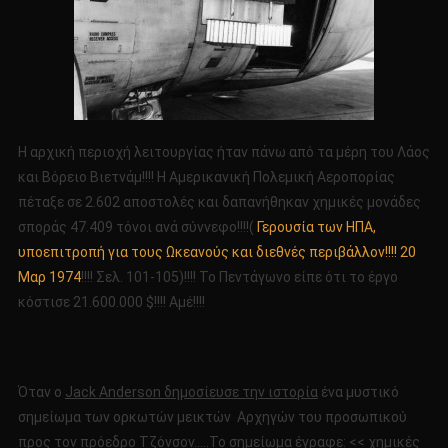
Η αρχική περιοχή λειτουργίας ήταν πάνω από τα μέρη του Λάος
και Βόρειο Βιετνάμ!!!! Η Αμερικανική Πολεμική Αεροπορίας
πέταξε σε 2.602 αποστολές και δαπανήθηκαν χημικές μονάδες
σποράς 47.409 τόνοι ανά σύννεφο!!!!(
Γερουσία των ΗΠΑ,
υποεπιτροπή για τους Ωκεανούς και διεθνές περιβάλλον!!!! 20
Μαρ 1974
!!!! Σελ. 101-105)!!!! Το Πεντάγωνο είπε ότι το έργο
κόστισε 21.600.000 $!!!! Αμέ!!!!
Όταν ο
Jack Anderson δημοσίευσε την ιστορία
ένα μυστικό
σημείωμα των ορκωτών μεικτών Αρχηγών του προσωπικού
προς τον πρόεδρο Τζόνσον…..Το σημείωμα έγραφε: << χημικές