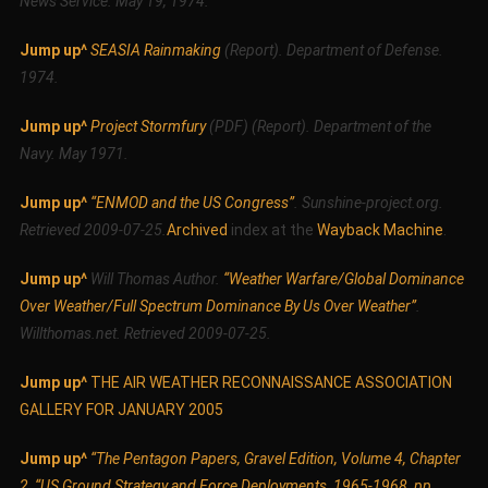
News Service. May 19, 1974.
Jump up^
SEASIA Rainmaking
(Report). Department of Defense.
1974.
Jump up^
Project Stormfury
(PDF) (Report). Department of the
Navy. May 1971.
Jump up^
“ENMOD and the US Congress”
. Sunshine-project.org.
Retrieved 2009-07-25.
Archived
index at the
Wayback Machine
.
Jump up^
Will Thomas Author.
“Weather Warfare/Global Dominance
Over Weather/Full Spectrum Dominance By Us Over Weather”
.
Willthomas.net. Retrieved 2009-07-25.
Jump up^
THE AIR WEATHER RECONNAISSANCE ASSOCIATION
GALLERY FOR JANUARY 2005
Jump up^
“The Pentagon Papers, Gravel Edition, Volume 4, Chapter
2, “US Ground Strategy and Force Deployments, 1965-1968, pp.