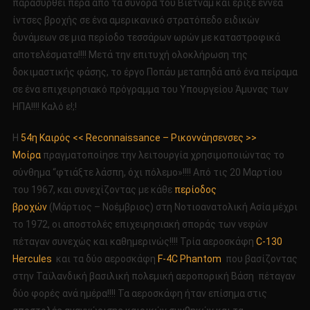
παρασυρθεί πέρα από τα σύνορα του Βιετνάμ και έριξε εννέα
ίντσες βροχής σε ένα αμερικανικό στρατόπεδο ειδικών
δυνάμεων σε μια περίοδο τεσσάρων ωρών με καταστροφικά
αποτελέσματα!!!! Μετά την επιτυχή ολοκλήρωση της
δοκιμαστικής φάσης, το έργο Ποπάυ μεταπηδά από ένα πείραμα
σε ένα επιχειρησιακό πρόγραμμα του Υπουργείου Άμυνας των
ΗΠΑ!!!! Καλό ε!;!
Η
54η Καιρός << Reconnaissance – Ρικοννάησενσες >>
Μοίρα
πραγματοποίησε την λειτουργία χρησιμοποιώντας το
σύνθημα “φτιάξτε λάσπη, όχι πόλεμο»!!!! Από τις 20 Μαρτίου
του 1967, και συνεχίζοντας με κάθε
περίοδος
βροχών
(Μάρτιος – Νοέμβριος) στη Νοτιοανατολική Ασία μέχρι
το 1972, οι αποστολές επιχειρησιακή σποράς των νεφών
πέταγαν συνεχώς και καθημερινώς!!!! Τρία αεροσκάφη
C-130
Hercules
και τα δύο αεροσκάφη
F-4C Phantom
που βασίζοντας
στην Ταϊλανδική βασιλική πολεμική αεροπορική Βάση πέταγαν
δύο φορές ανά ημέρα!!!! Τα αεροσκάφη ήταν επίσημα στις