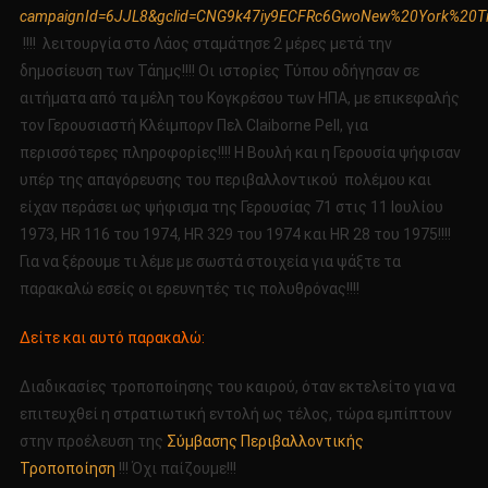
campaignId=6JJL8&gclid=CNG9k47iy9ECFRc6GwoNew%20York%2
!!!! λειτουργία στο Λάος σταμάτησε 2 μέρες μετά την
δημοσίευση των Τάημς!!!! Οι ιστορίες Τύπου οδήγησαν σε
αιτήματα από τα μέλη του Κογκρέσου των ΗΠΑ, με επικεφαλής
τον Γερουσιαστή Κλέιμπορν Πελ Claiborne Pell, για
περισσότερες πληροφορίες!!!! Η Βουλή και η Γερουσία ψήφισαν
υπέρ της απαγόρευσης του περιβαλλοντικού πολέμου και
είχαν περάσει ως ψήφισμα της Γερουσίας 71 στις 11 Ιουλίου
1973, HR 116 του 1974, HR 329 του 1974 και HR 28 του 1975!!!!
Για να ξέρουμε τι λέμε με σωστά στοιχεία για ψάξτε τα
παρακαλώ εσείς οι ερευνητές τις πολυθρόνας!!!!
Δείτε και αυτό παρακαλώ:
Διαδικασίες τροποποίησης του καιρού, όταν εκτελείτο για να
επιτευχθεί η στρατιωτική εντολή ως τέλος, τώρα εμπίπτουν
στην προέλευση της
Σύμβασης Περιβαλλοντικής
Τροποποίηση
!!! Όχι παίζουμε!!!