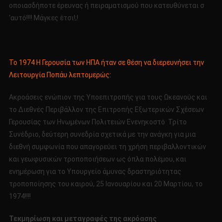
οποιασδήποτε έρευνας ή πειραματισμού που κατευθύνεται σ
‘αυτό!!!! Μάγκες έτσι!;!
Το 1974 Η Γερουσία των ΗΠΑ ήταν σε θέση να διερευνήσει την
Λειτουργία Ποπάυ λεπτομερώς:
Ακροάσεις ενώπιον της Υποεπιτροπής για τους Ωκεανούς και
το Διεθνές Περιβάλλον της Επιτροπής Εξωτερικών Σχέσεων
Γερουσίας των Ηνωμένων Πολιτειών Ενενηκοστό Τρίτο
Συνέδριο, δεύτερη συνεδρία σχετικά με την ανάγκη για μια
διεθνή συμφωνία που απαγορεύει τη χρήση περιβαλλοντικών
και γεωφυσικών τροποποιήσεων ως όπλα πολέμου, και
ενημέρωση για το Υπουργείο άμυνας δραστηριότητας
τροποποίησης του καιρού, 25 Ιανουαρίου και 20 Μαρτίου, το
1974!!!!
Τεκμηρίωση και μεταγραφές της ακρόασης