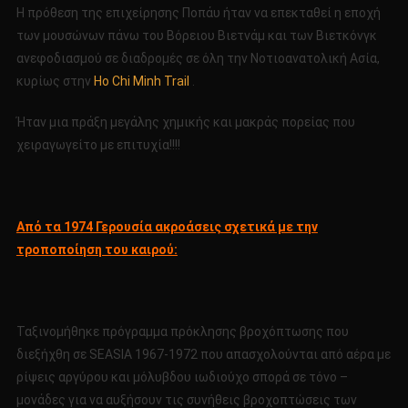
Η πρόθεση της επιχείρησης Ποπάυ ήταν να επεκταθεί η εποχή
των μουσώνων πάνω του Βόρειου Βιετνάμ και των Βιετκόνγκ
ανεφοδιασμού σε διαδρομές σε όλη την Νοτιοανατολική Ασία,
κυρίως στην
Ho Chi Minh Trail
.
Ήταν μια πράξη μεγάλης χημικής και μακράς πορείας που
χειραγωγείτο με επιτυχία!!!!
Από τα 1974 Γερουσία ακροάσεις σχετικά με την
τροποποίηση του καιρού:
Ταξινομήθηκε πρόγραμμα πρόκλησης βροχόπτωσης που
διεξήχθη σε SEASIA 1967-1972 που απασχολούνται από αέρα με
ρίψεις αργύρου και μόλυβδου ιωδιούχο σπορά σε τόνο –
μονάδες για να αυξήσουν τις συνήθεις βροχοπτώσεις των