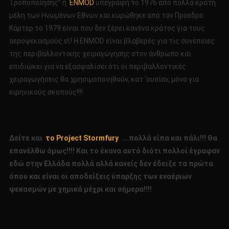
Τροποποίησης” ή
ENMOD
υπεγράφη το 1976 από πολλά κράτη
μέλη των Ηνωμένων Εθνών και κυρώθηκε από τον Πρόεδρο
Κάρτερ το 1979 είναι που δεν ξέρει κανένα κράτος για τους
αεροψεκασμούς ε!;! Η ENMOD είναι βλαβερές για τις συνέπειες
της περιβαλλοντικής χειραγώγησης στον άνθρωπο και
επιδιώκει για να εξασφαλίσει ότι οι περιβαλλοντικές
χειραγωγήσεις θα χρησιμοποιηθούν, κατ ‘ουσίαν, μόνο για
ειρηνικούς σκοπούς!!!!
Δείτε και
το Project Stormfury
….πολλά είπα και πάλι!!! Θα
επανέλθω όμως!!!! Και το έκανα αυτό διότι πολλοί έγραφαν
εδώ στην Ελλάδα πολλά αλλά κανείς δεν έδειξε τα πρώτα
όπου και είναι οι αποδείξεις ύπαρξης των εναέριων
ψεκασμών με χημικά μέχρι και σήμερα!!!!