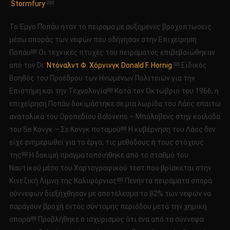
Stormfury
!!!!!
Το Έργο Ποπάυ ήταν το πείραμα με αυξημένες βροχοπτώσεις
μέσω σποράς των νεφών που οδήγησαν στην Επιχείρηση
Ποπάυ!!!! Οι τεχνικές πτυχές του πειράματος επιβεβαιώθηκαν
από τον Dr.
Ντόναλντ Φ. Χόρνινγκ Donald F. Hornig
!!!! Ειδικός
Βοηθός του Προέδρου των Ηνωμένων Πολιτειών για την
Επιστήμη και την Τεχνολογία!!!! Κατά τον Οκτώβριο του 1966, η
επιχείρηση Ποπάυ δοκιμάστηκε σε μια λωρίδα του Λάος επαιτώ
ανατολικά του Οροπεδίου Bolovens – Μπόλοβενς στην κοιλάδα
του Se Κονγκ – Σε Κονγκ ποταμού!!!! Η κυβέρνηση του Λάος δεν
είχε ενημερωθεί για το έργο, τις μεθόδους ή τους στόχους
της!!!! Η δοκιμή πραγματοποιήθηκε από το σταθμό του
Ναυτικού μέσο του Χαρτογραφικού τεστ που βρίσκεται στην
Κινεζική Λίμνη της Καλιφόρνιας!!!! Πενήντα πειράματα σπορά
σύννεφων διεξήχθησαν με αποτέλεσμα το 82% των νεφών να
παράγουν βροχή εντός σύντομης περιόδου μετά την χημική
σπορά!!!! Προβλήθηκε ο ισχυρισμός ότι ένα από τα σύννεφα