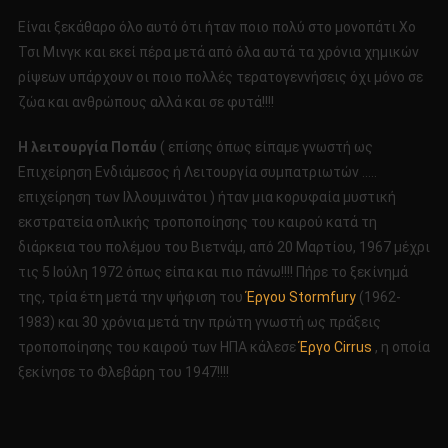
Είναι ξεκάθαρο όλο αυτό ότι ήταν ποιο πολύ στο μονοπάτι Χο
Τσι Μινγκ και εκεί πέρα μετά από όλα αυτά τα χρόνια χημικών
ρίψεων υπάρχουν οι ποιο πολλές τερατογεννήσεις όχι μόνο σε
ζώα και ανθρώπους αλλά και σε φυτά!!!!
Η λειτουργία Ποπάυ
( επίσης όπως είπαμε γνωστή ως
Επιχείρηση Ενδιάμεσος ή Λειτουργία συμπατριωτών …..
επιχείρηση των Ιλλουμινάτοι ) ήταν μια κορυφαία μυστική
εκστρατεία οπλικής τροποποίησης του καιρού κατά τη
διάρκεια του πολέμου του Βιετνάμ, από 20 Μαρτίου, 1967 μέχρι
τις 5 Ιούλη 1972 όπως είπα και πιο πάνω!!!! Πήρε το ξεκίνημά
της, τρία έτη μετά την ψήφιση του
Έργου Stormfury
(1962-
1983) και 30 χρόνια μετά την πρώτη γνωστή ως πράξεις
τροποποίησης του καιρού των ΗΠΑ κάλεσε
Έργο Cirrus
, η οποία
ξεκίνησε το Φλεβάρη του 1947!!!!