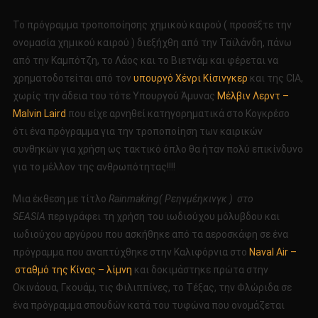
Το πρόγραμμα τροποποίησης χημικού καιρού ( προσέξτε την
ονομασία χημικού καιρού ) διεξήχθη από την Ταϊλάνδη, πάνω
από την Καμπότζη, το Λάος και το Βιετνάμ και φέρεται να
χρηματοδοτείται από τον
υπουργό
Χένρι Κίσινγκερ
και της CIA,
χωρίς την άδεια του τότε Υπουργού Άμυνας
Μέλβιν Λερντ –
Malvin Laird
που είχε αρνηθεί κατηγορηματικά στο Κογκρέσο
ότι ένα πρόγραμμα για την τροποποίηση των καιρικών
συνθηκών για χρήση ως τακτικό όπλο θα ήταν πολύ επικίνδυνο
για το μέλλον της ανθρωπότητας!!!!
Μια έκθεση με τίτλο
Rainmaking( Ρεηνμέηκινγκ ) στο
SEASIA
περιγράφει τη χρήση του ιωδιούχου μόλυβδου και
ιωδιούχου αργύρου που ασκήθηκε από τα αεροσκάφη σε ένα
πρόγραμμα που αναπτύχθηκε στην Καλιφόρνια στο
Naval Air –
σταθμό της Κίνας – λίμνη
και δοκιμάστηκε πρώτα στην
Οκινάουα, Γκουάμ, τις Φιλιππίνες, το Τέξας, την Φλώριδα σε
ένα πρόγραμμα σπουδών κατά του τυφώνα που ονομάζεται