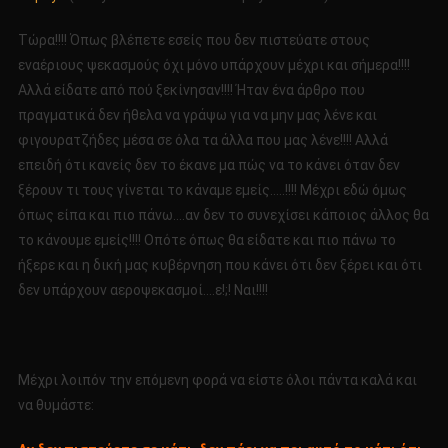
Τώρα!!!! Όπως βλέπετε εσείς που δεν πιστεύατε στους
εναέριους ψεκασμούς όχι μόνο υπάρχουν μέχρι και σήμερα!!!!
Αλλά είδατε από πού ξεκίνησαν!!!! Ήταν ένα άρθρο που
πραγματικά δεν ήθελα να γράψω για να μην μας λένε και
φιγουρατζήδες μέσα σε όλα τα άλλα που μας λένε!!!! Αλλά
επειδή ότι κανείς δεν το έκανε μα πώς να το κάνει όταν δεν
ξέρουν τι τους γίνεται το κάναμε εμείς…..!!!! Μέχρι εδώ όμως
όπως είπα και πιο πάνω….αν δεν το συνεχίσει κάποιος άλλος θα
το κάνουμε εμείς!!!! Οπότε όπως θα είδατε και πιο πάνω το
ήξερε και η δική μας κυβέρνηση που κάνει ότι δεν ξέρει και ότι
δεν υπάρχουν αεροψεκασμοί….ε!;! Ναι!!!!
Μέχρι λοιπόν την επόμενη φορά να είστε όλοι πάντα καλά και
να θυμάστε: