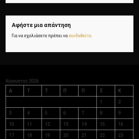
Αφήστε μια απάντηση
Για να σχολιάσετε πρέπει να
συνδεθείτε
.
Αύγουστος 2026
Δ
Τ
Τ
Π
Π
Σ
Κ
1
2
3
4
5
6
7
8
9
10
11
12
13
14
15
16
17
18
19
20
21
22
23