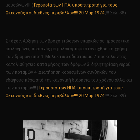
μουσώνων!!!!!(
Γερουσία των ΗΠΑ, υποεπιτροπή για τους
Ωκεανούς και διεθνές περιβάλλον!!!! 20 Μαρ 1974
;!!! Σελ. 88)
Στόχος: Αύξηση των βροχοπτώσεων επαρκώς σε προσεκτικά
επιλεγμένες περιοχές με μπλοκάρισμα στον εχθρό τη χρήση
των δρόμων από: 1. Μαλακτικό οδόστρωμα 2. προκαλώντας
κατολισθήσεις κατά μήκος των δρόμων 3. δηλητηρίαση νερού
των ποταμών 4. Διατήρηση κορεσμένων συνθηκών του
εδάφους πέρα από την κανονική διάρκεια του χρόνου αλλα και
των ποταμών!!! (
Γερουσία των ΗΠΑ, υποεπιτροπή για τους
Ωκεανούς και διεθνές περιβάλλον!!!! 20 Μαρ 1974
!!!! Σελ. 89)