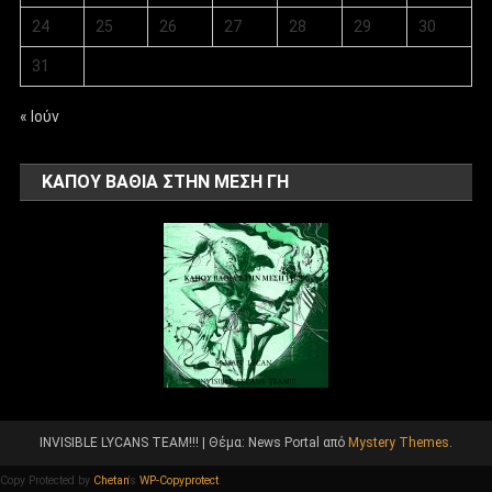
24
25
26
27
28
29
30
31
« Ιούν
ΚΑΠΟΥ ΒΑΘΙΑ ΣΤΗΝ ΜΕΣΗ ΓΗ
INVISIBLE LYCANS TEAM!!!
|
Θέμα: News Portal από
Mystery Themes
.
Copy Protected by
Chetan
's
WP-Copyprotect
.