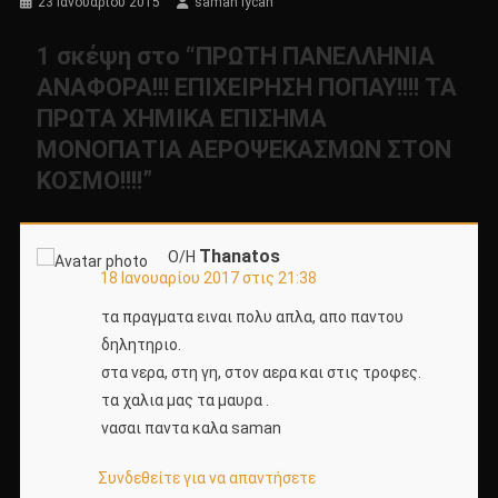
23 Ιανουαρίου 2015
saman lycan
1 σκέψη στο “
ΠΡΩΤΗ ΠΑΝΕΛΛΗΝΙΑ
ΑΝΑΦΟΡΑ!!! ΕΠΙΧΕΙΡΗΣΗ ΠΟΠΑΥ!!!! ΤΑ
ΠΡΩΤΑ ΧΗΜΙΚΑ ΕΠΙΣΗΜΑ
ΜΟΝΟΠΑΤΙΑ ΑΕΡΟΨΕΚΑΣΜΩΝ ΣΤΟΝ
ΚΟΣΜΟ!!!!
”
Thanatos
Ο/Η
18 Ιανουαρίου 2017 στις 21:38
τα πραγματα ειναι πολυ απλα, απο παντου
δηλητηριο.
στα νερα, στη γη, στον αερα και στις τροφες.
τα χαλια μας τα μαυρα .
νασαι παντα καλα saman
Συνδεθείτε για να απαντήσετε