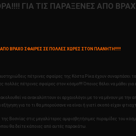
!!!! ΓΙΑ ΤΙΣ ΠΑΡΑΞΕΝΕΣ ΑΠΟ ΒΡΑΧ
ο
ΩΤΗ
 ΑΠΟ ΒΡΑΧΟ ΣΦΑΙΡΕΣ ΣΕ ΠΟΛΛΕΣ ΧΩΡΕΣ ΣΤΟΝ ΠΛΑΝΗΤΗ!!!!!
ΝΕΛΛΗΝΙΑ
ΦΟΡΑ!!!!
 μυστηριώδεις πέτρινες σφαίρες της Κόστα Ρίκα έχουν συναρπάσει τ
ΡΑΞΕΝΕΣ
ες πολλές πέτρινες σφαίρες στον κόσμο!!!! Όποιος θέλει να μάθει για
Ο
ΑΧΟ
κολουθεί να ανακαλύπτουν οι αρχαιολόγοι με το να μένουν με την απ
ΑΙΡΕΣ
εξήγηση για το τι θα μπορούσανε να είναι ή γιατί σκοπό είχαν φτιαχτ
ΛΛΕΣ
ς της Βοσνίας στις μεγαλύτερες αμφισβητήσιμες πυραμίδες του κόσ
ΡΕΣ
που θα δείτε κάποιες από αυτές παρακάτω.
ΟΝ
ΝΗΤΗ!!!!!