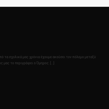
πό τα σχολικά μας χρόνια έχουμε ακούσει τον πόλεμο μεταξύ
ς μας το περιγράφει ο Όμηρος. […]