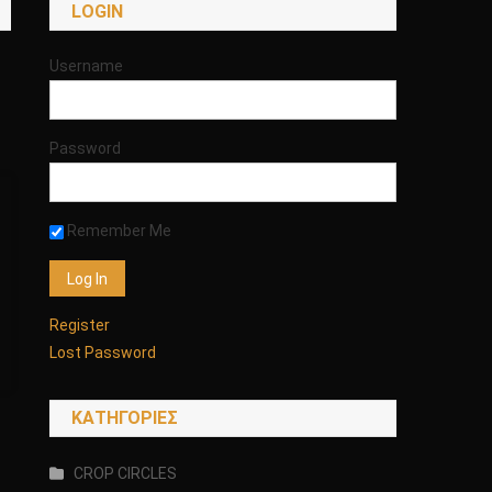
LOGIN
Username
Password
Remember Me
Register
Lost Password
KΑΤΗΓΟΡΊΕΣ
CROP CIRCLES