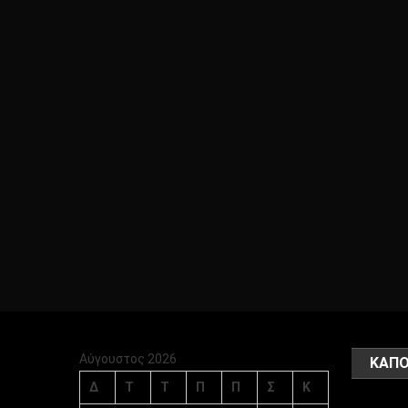
Αύγουστος 2026
ΚΑΠΟ
Δ
Τ
Τ
Π
Π
Σ
Κ