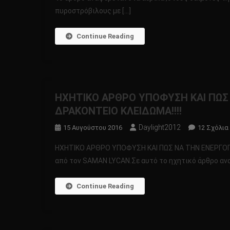
πυροστρόβιλους με […]
Continue Reading
ΗΧΗΤΙΚΟ ΑΡΘΡΟ ΥΠΟΦΥΣΗ ΚΑΙ ΠΩΣ
ΔΡΑΚΟΝΤΕΙΟ ΚΛΕΙΔΩΜΑ!!!!
Daylight2012
15 Αυγούστου 2016
12 Σχόλια
ΗΧΗΤΙΚΟ ΑΡΘΡΟ ΥΠΟΦΥΣΗ ΚΑΙ ΠΩΣ ΝΑ ΤΗΝ ΕΝΕΡΓΟΠΟ
από τον SAMAN LYCAN.Σε αυτό το ηχητικό άρθρο ανα
Continue Reading