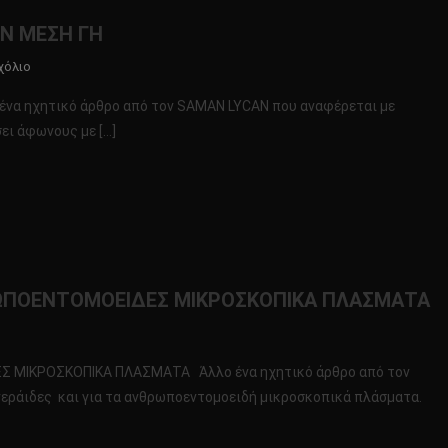
ΑΠΟ
ΗΝ ΜΕΣΗ ΓΗ
ΤΟ
ΔΡΑΚΟΝΤΕΙΟ
Για
χόλιο
ΚΛΕΙΔΩΜΑ!!!!
Το
ένα ηχητικό άρθρο από τον SAMAN LYCAN που αναφέρεται με
ΗΧΗΤΙΚΟ
σει άφωνους με […]
ΑΡΘΡΟ
ΑΠΟΔΕΙΞΕΙΣ
ΓΙΑ
ΤΗΝ
ΜΕΣΗ
ΓΗ
ΡΩΠΟΕΝΤΟΜΟΕΙΔΕΣ ΜΙΚΡΟΣΚΟΠΙΚΑ ΠΛΑΣΜΑΤΑ
ΙΚΟ
 ΜΙΚΡΟΣΚΟΠΙΚΑ ΠΛΑΣΜΑΤΑ Άλλο ένα ηχητικό άρθρο από τον
Ο
εράιδες και για τα ανθρωποεντομοειδή μικροσκοπικά πλάσματα.
ΙΔΕΣ
ΩΠΟΕΝΤΟΜΟΕΙΔΕΣ