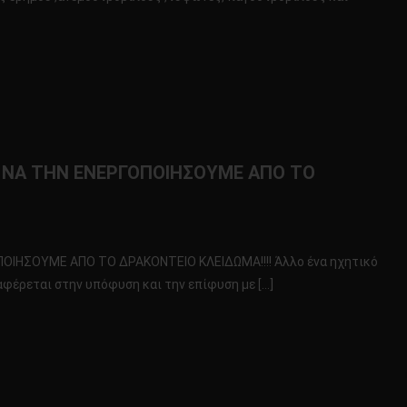
ΑΕΡΙΚΑ-
ΣΤΡΟΒΙΛΟΙ-
ΔΙΑΒΟΛΟΙ
ΤΗΣ
ΕΡΗΜΟΥ!!!
 ΝΑ ΤΗΝ ΕΝΕΡΓΟΠΟΙΗΣΟΥΜΕ ΑΠΟ ΤΟ
Στο
ΗΧΗΤΙΚΟ
ΙΗΣΟΥΜΕ ΑΠΟ ΤΟ ΔΡΑΚΟΝΤΕΙΟ ΚΛΕΙΔΩΜΑ!!!! Άλλο ένα ηχητικό
ΑΡΘΡΟ
φέρεται στην υπόφυση και την επίφυση με […]
ΥΠΟΦΥΣΗ
ΚΑΙ
ΠΩΣ
ΝΑ
ΤΗΝ
ΕΝΕΡΓΟΠΟΙΗΣΟΥΜΕ