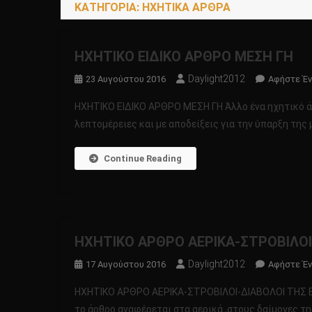
ΚΑΤΗΓΟΡΊΑ:
ΗΧΗΤΙΚΑ ΑΡΘΡΑ
ΗΧΗΤΙΚΟ ΕΙΔΙΚΟ ΑΡΘΡΟ ΜΕΣΗ ΓΗ
Daylight2012
23 Αυγούστου 2016
Αφήστε Έν
ΗΧΗΤΙΚΟ ΕΙΔΙΚΟ ΑΡΘΡΟ ΜΕΣΗ ΓΗ Άλλο ένα ηχητικό ά
λεπτομέρειες και με αποδείξεις για την ύπαρξη της 
Continue Reading
ΗΧΗΤΙΚΟ ΑΡΘΡΟ ΑΕΡΙΚΑ-ΣΤΡΟΒΙΛΟΙ
Daylight2012
17 Αυγούστου 2016
Αφήστε Έν
ΗΧΗΤΙΚΟ ΑΡΘΡΟ ΑΕΡΙΚΑ-ΣΤΡΟΒΙΛΟΙ-ΔΙΑΒΟΛΟΙ ΤΗΣ ΕΡ
το άρθρο αναφέρεται στα αερικά ,στους δαίμονες τ