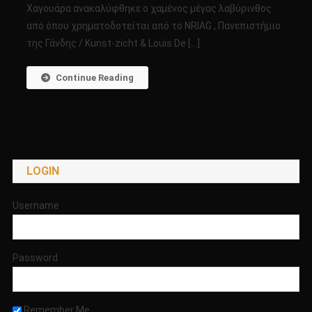
Χαγουάρα ανακαλύφθηκε ο χαμένος μέγας λαβύρινθος
ΛΑΒΥΡΙΝΘΟΣ
από όπου χρηματοδοτείται από το NRIAG , Πανεπιστήμιο
ΤΗΣ
ΑΙΓΥΠΤΟΥ!!!!
της Γάνδης / Kunst-zicht & Louis De […]
Continue Reading
LOGIN
Username
Password
Remember Me