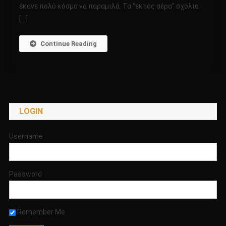
έκανε πολύ κόσμο να παραμιλά. Τα “εκτός αέρα” σχόλια
ΟΙ
ΕΞΩΓΗΙΝΟΙ!
[…]
Continue Reading
LOGIN
Username
Password
Remember Me