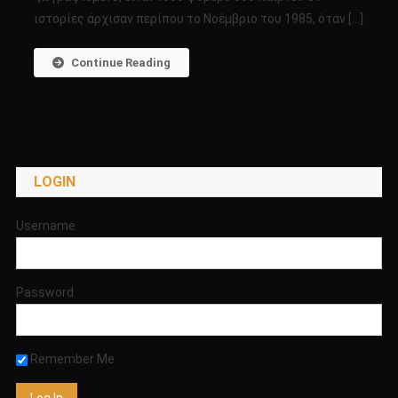
ιστορίες άρχισαν περίπου το Νοέμβριο του 1985, όταν […]
ΠΥΡΚΑΓΕΣ!!!!
Continue Reading
LOGIN
Username
Password
Remember Me