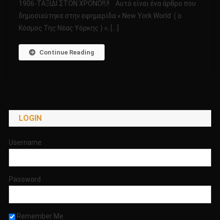
1906-ΤΑΞΙΔΙ ΣΤΟΝ ΧΡΟΝΟ!!;!! Αυτό είναι ένα άρθρο που
ΠΑΝΕΛΛΗΝΙΑ
δημοσιεύτηκε στην εφημερίδα « New York World ( ο
ΑΝΑΦΟΡΑ!!!
Κόσμος Της Νέας Υόρκης ) », […]
ΚΙΝΗΤΟ
ΤΗΛΕΦΩΝΟ
ΣΤΟ
Continue Reading
1906-
ΤΑΞΙΔΙ
ΣΤΟΝ
ΧΡΟΝΟ!!;!!
LOGIN
Username
Password
Remember Me