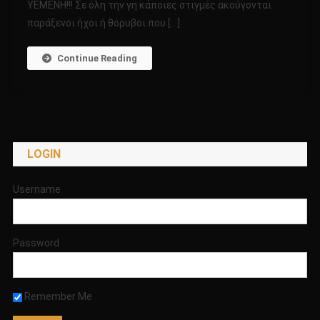
ΥΕΜΕΝΗ!!! Σε όλη την γη κάποιες στιγμές ακούγονται
ΟΙ
παράξενοι ήχοι ή θόρυβοι που […]
ΠΑΡΑΞΕΝΟΙ
ΘΟΡΥΒΟΙ
ΤΗΣ
Continue Reading
ΓΗΣ
ΚΑΙ
Η
ΣΧΕΣΗ
ΜΕ
LOGIN
ΤΗΝ
ADEN
STAR
Username
GATE
ΣΤΗΝ
ΥΕΜΕΝΗ!!!
Password
Remember Me