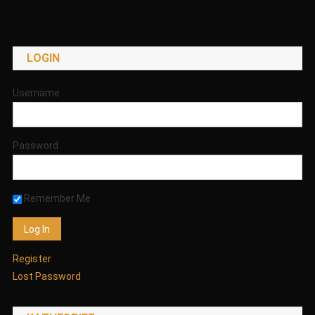
LOGIN
Username
Password
Remember Me
Register
Lost Password