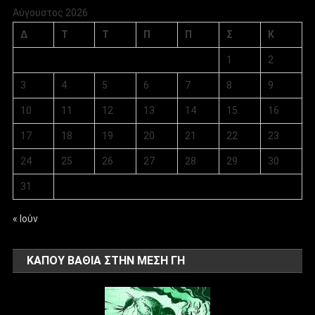
Αύγουστος 2026
Δ
Τ
Τ
Π
Π
Σ
Κ
1
2
3
4
5
6
7
8
9
10
11
12
13
14
15
16
17
18
19
20
21
22
23
24
25
26
27
28
29
30
31
« Ιούν
ΚΑΠΟΥ ΒΑΘΙΑ ΣΤΗΝ ΜΕΣΗ ΓΗ