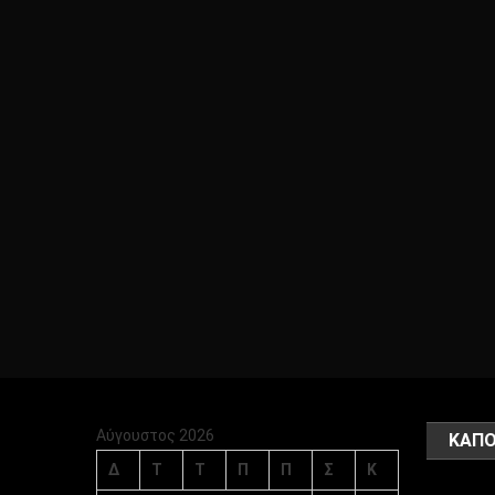
Αύγουστος 2026
ΚΑΠΟ
Δ
Τ
Τ
Π
Π
Σ
Κ