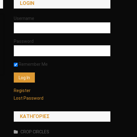
LOGIN
Username
Password
Remember Me
Register
Lost Password
KΑΤΗΓΟΡΊΕΣ
CROP CIRCLES