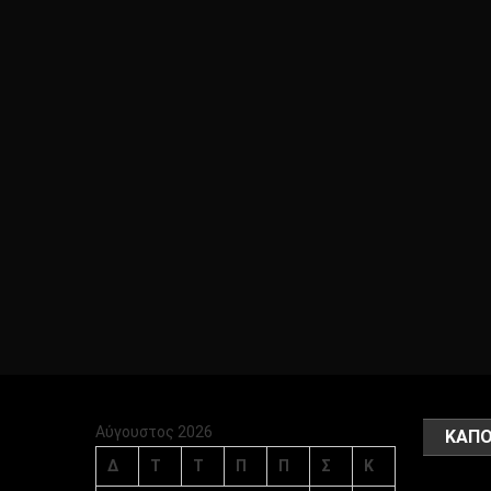
Αύγουστος 2026
ΚΑΠΟ
Δ
Τ
Τ
Π
Π
Σ
Κ