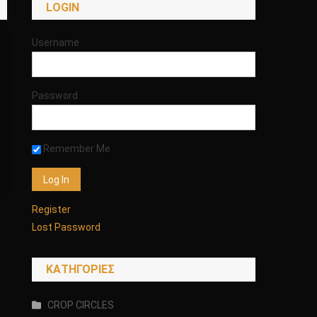
LOGIN
Username
Password
Remember Me
Register
Lost Password
KΑΤΗΓΟΡΊΕΣ
CROP CIRCLES