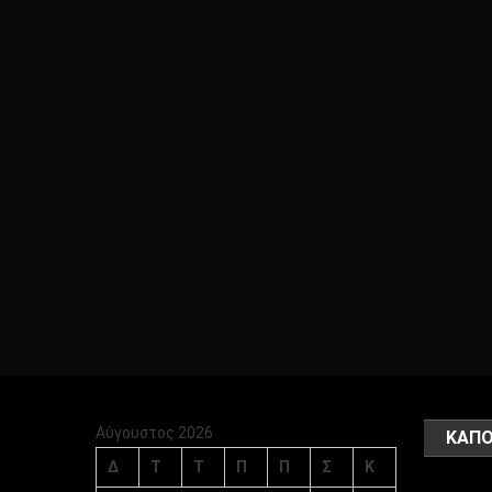
Αύγουστος 2026
ΚΑΠΟ
Δ
Τ
Τ
Π
Π
Σ
Κ