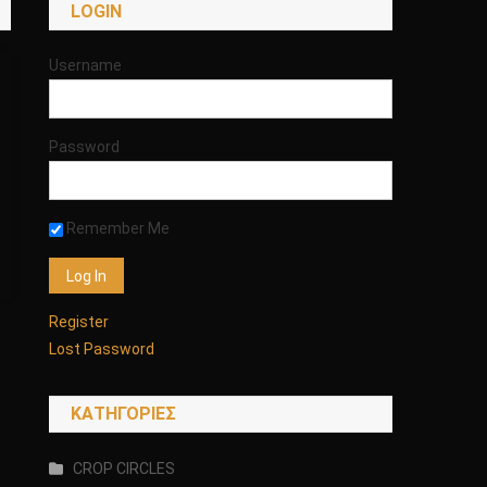
LOGIN
Username
Password
Remember Me
Register
Lost Password
KΑΤΗΓΟΡΊΕΣ
CROP CIRCLES