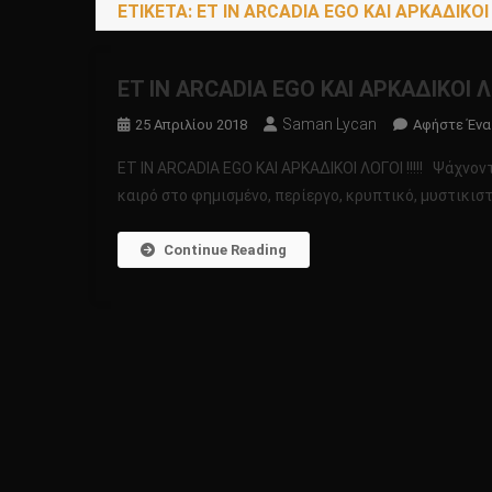
ΕΤΙΚΈΤΑ:
ΕΤ IN ARCADIA EGO ΚΑΙ ΑΡΚΑΔΙΚΟΙ ΛΟ
ΕΤ IN ARCADIA EGO ΚΑΙ ΑΡΚΑΔΙΚΟΙ ΛΟΓ
Saman Lycan
25 Απριλίου 2018
Αφήστε Ένα
ΕΤ IN ARCADIA EGO ΚΑΙ ΑΡΚΑΔΙΚΟΙ ΛΟΓΟΙ !!!!! Ψάχνο
καιρό στο φημισμένο, περίεργο, κρυπτικό, μυστικιστ
Continue Reading