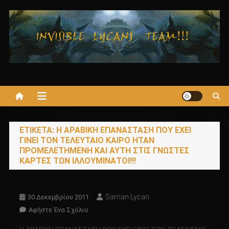
Μεταπηδήστε
στο
περιεχόμενο
ΕΤΙΚΈΤΑ:
H AΡΑΒΙΚΗ ΕΠΑΝΑΣΤΑΣΗ ΠΟΥ ΕΧΕΙ
ΓΙΝΕΙ ΤΟΝ ΤΕΛΕΥΤΑΙΟ ΚΑΙΡΟ ΗΤΑΝ
ΠΡΟΜΕΛΕΤΗΜΕΝΗ ΚΑΙ ΑΥΤΗ ΣΤΙΣ ΓΝΩΣΤΕΣ
ΚΑΡΤΕΣ ΤΩΝ ΙΛΛΟΥΜΙΝΑΤΟΙ!!!
Saman Lycan
30 Δεκεμβρίου 2011
Για
Αφήστε Ένα Σχόλιο
Το