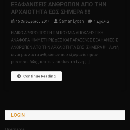
ΕΞΑΦΑΝΙΣΕΙΣ ΑΝΘΡΩΠΩΝ ΑΠΟ ΤΗΝ
ΑΡΧΑΙΟΤΗΤΑ ΕΩΣ ΣΗΜΕΡΑ !!!!
Saman Lycan
Στο
15 Οκτωβρίου 2014
4 Σχόλια
ΕΙΔΙΚΟ
ΕΙΔΙΚΟ ΑΡΘΡΟ ΠΡΩΤΗ ΠΑΓΚΟΣΜΙΑ ΑΠΟΚΛΕΙΣΤΙΚΗ
ΑΡΘΡΟ
ΑΝΑΦΟΡΑ !!!!ΜΥΣΤΗΡΙΩΔΕΣ ΚΑΙ ΠΑΡΑΞΕΝΕΣ ΕΞΑΦΑΝΙΣΕΙΣ
ΠΡΩΤΗ
ΑΝΘΡΩΠΩΝ ΑΠΟ ΤΗΝ ΑΡΧΑΙΟΤΗΤΑ ΕΩΣ ΣΗΜΕΡΑ !!!! Αυτή
ΠΑΓΚΟΣΜΙΑ
είναι μια λίστα ανθρώπων που εξαφανίστηκαν
ΑΠΟΚΛΕΙΣΤ
ΑΝΑΦΟΡΑ
μυστηριωδώς , και των οποίων τα ίχνη […]
!!!!
ΜΥΣΤΗΡΙΩΔ
Continue Reading
ΚΑΙ
ΠΑΡΑΞΕΝΕΣ
ΕΞΑΦΑΝΙΣΕΙ
ΑΝΘΡΩΠΩΝ
ΑΠΟ
LOGIN
ΤΗΝ
ΑΡΧΑΙΟΤΗΤ
ΕΩΣ
Username