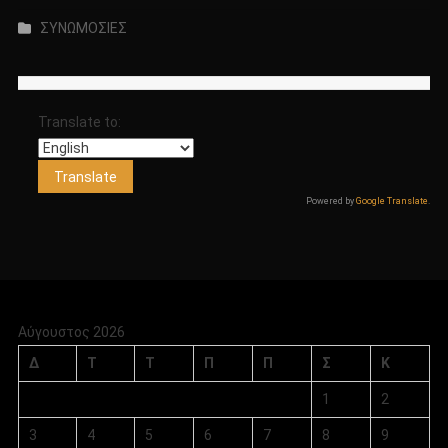
ΣΥΝΩΜΟΣΙΕΣ
Translate to:
Powered by
Google Translate
.
Αύγουστος 2026
Δ
Τ
Τ
Π
Π
Σ
Κ
1
2
3
4
5
6
7
8
9