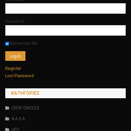
ΣΗΜΕΡΑ
!!!!
Password
Remember Me
Register
Lost Password
KΑΤΗΓΟΡΊΕΣ
CROP CIRCLES
N.A.S.A.
UFO