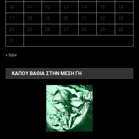
10
11
12
13
14
15
16
17
18
19
20
21
22
23
24
25
26
27
28
29
30
31
« Ιούν
ΚΑΠΟΥ ΒΑΘΙΑ ΣΤΗΝ ΜΕΣΗ ΓΗ