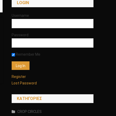
LOGIN
Username
Password
Remember Me
Register
Lost Password
KΑΤΗΓΟΡΊΕΣ
CROP CIRCLES