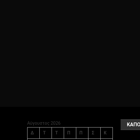
Αύγουστος 2026
ΚΑΠΟ
Δ
Τ
Τ
Π
Π
Σ
Κ