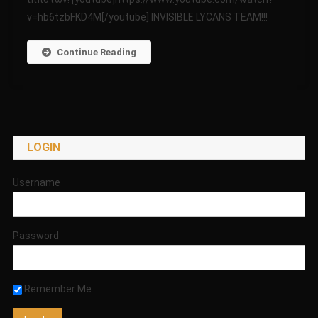
Μυστηρίων
v=hb6tzbFKD4M[/youtube] INVISIBLE LYCANS TEAM!!!
10-
04-
2017
Continue Reading
LOGIN
Username
Password
Remember Me