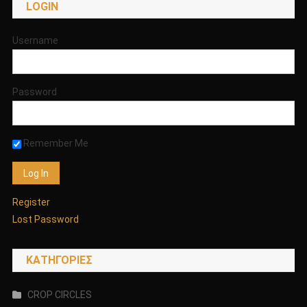
LOGIN
Username
Password
Remember Me
Register
Lost Password
KΑΤΗΓΟΡΊΕΣ
CROP CIRCLES