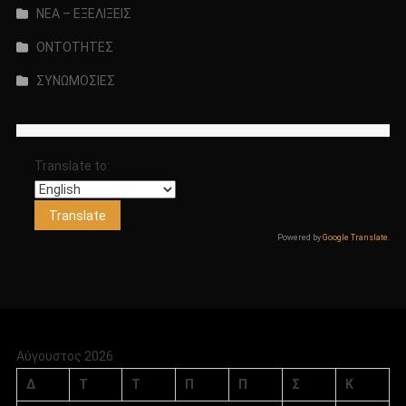
ΝΕΑ – ΕΞΕΛΙΞΕΙΣ
ΟΝΤΟΤΗΤΕΣ
ΣΥΝΩΜΟΣΙΕΣ
Translate to:
Powered by
Google Translate
.
Αύγουστος 2026
Δ
Τ
Τ
Π
Π
Σ
Κ