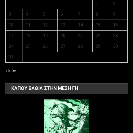
1
2
3
4
5
6
7
8
9
10
11
12
13
14
15
16
17
18
19
20
21
22
23
24
25
26
27
28
29
30
31
« Ιούν
ΚΑΠΟΥ ΒΑΘΙΑ ΣΤΗΝ ΜΕΣΗ ΓΗ