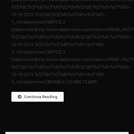
ΜΥΣΤΗΡΙΩΝ
%CE%BC%CF%85%CF%83%CF%84%CE%B7%CF%81i%CF%89n-
10-
10-10-2015-%CE%BC%CE%B5%CF%81o%CF%83-
10-
2015
1_tv[/dailymotion] ΜΕΡΟΣ 2
[dailymotion]http://www.dailymotion.com/video/x398i08
%CE%BC%CF%85%CF%83%CF%84%CE%B7%CF%81i%CF%89n-
10-10-2015-%CE%BC%CE%B5%CF%81o%CF%83-
2_tv[/dailymotion] ΜΕΡΟΣ 3
[dailymotion]http://www.dailymotion.com/video/x398i8f_
%CE%BC%CF%85%CF%83%CF%84%CE%B7%CF%81i%CF%89n-
10-10-2015-%CE%BC%CE%B5%CF%81o%CF%83-
3_tv[/dailymotion] INVISIBLE LYCANS TEAM!!!
Continue Reading