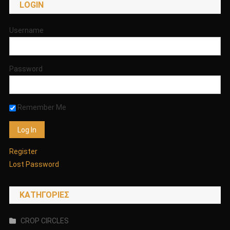
LOGIN
Username
Password
Remember Me
Register
Lost Password
KΑΤΗΓΟΡΊΕΣ
CROP CIRCLES