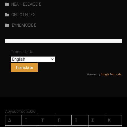
ΝΕΑ – ΕΞΕΛΙΞΕΙΣ
ΟΝΤΟΤΗΤΕΣ
ΣΥΝΩΜΟΣΙΕΣ
Translate to:
Powered by
Google Translate
.
Αύγουστος 2026
Δ
Τ
Τ
Π
Π
Σ
Κ