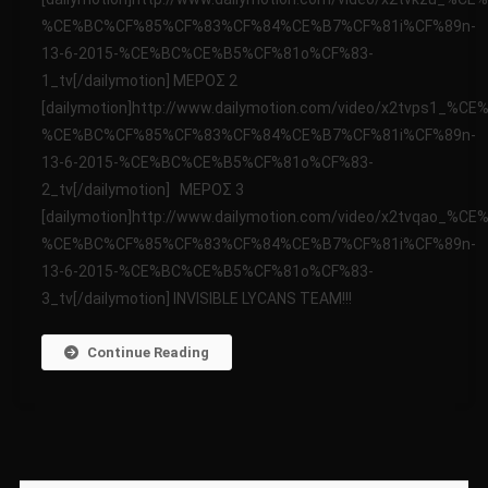
ΜΥΣΤΗΡΙΩΝ
%CE%BC%CF%85%CF%83%CF%84%CE%B7%CF%81i%CF%89n-
13-
13-6-2015-%CE%BC%CE%B5%CF%81o%CF%83-
6-
2015
1_tv[/dailymotion] ΜΕΡΟΣ 2
[dailymotion]http://www.dailymotion.com/video/x2tvps
%CE%BC%CF%85%CF%83%CF%84%CE%B7%CF%81i%CF%89n-
13-6-2015-%CE%BC%CE%B5%CF%81o%CF%83-
2_tv[/dailymotion] ΜΕΡΟΣ 3
[dailymotion]http://www.dailymotion.com/video/x2tvqa
%CE%BC%CF%85%CF%83%CF%84%CE%B7%CF%81i%CF%89n-
13-6-2015-%CE%BC%CE%B5%CF%81o%CF%83-
3_tv[/dailymotion] INVISIBLE LYCANS TEAM!!!
Continue Reading