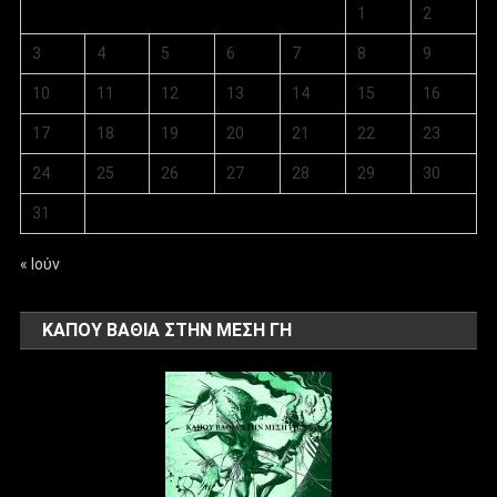
1
2
3
4
5
6
7
8
9
10
11
12
13
14
15
16
17
18
19
20
21
22
23
24
25
26
27
28
29
30
31
« Ιούν
ΚΑΠΟΥ ΒΑΘΙΑ ΣΤΗΝ ΜΕΣΗ ΓΗ