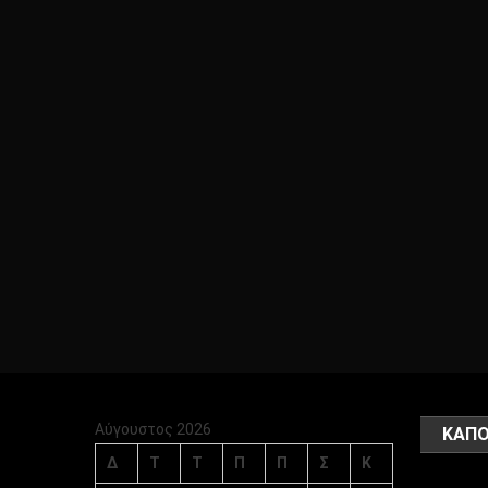
Αύγουστος 2026
ΚΑΠΟ
Δ
Τ
Τ
Π
Π
Σ
Κ