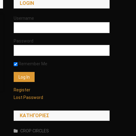
LOGIN
Username
Password
Remember Me
Register
Lost Password
KΑΤΗΓΟΡΊΕΣ
CROP CIRCLES