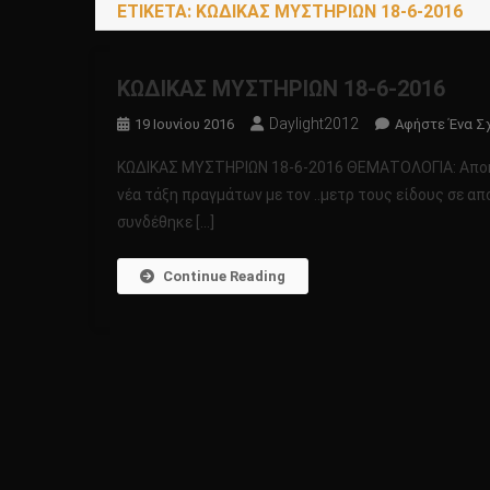
ΕΤΙΚΈΤΑ:
ΚΩΔΙΚΑΣ ΜΥΣΤΗΡΙΩΝ 18-6-2016
ΚΩΔΙΚΑΣ ΜΥΣΤΗΡΙΩΝ 18-6-2016
Daylight2012
19 Ιουνίου 2016
Αφήστε Ένα Σ
ΚΩΔΙΚΑΣ ΜΥΣΤΗΡΙΩΝ 18-6-2016 ΘΕΜΑΤΟΛΟΓΙΑ: Αποκω
νέα τάξη πραγμάτων με τον ..μετρ τους είδους σε 
συνδέθηκε […]
Continue Reading