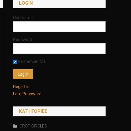
LOGIN
Username
Password
Remember Me
Register
Lost Password
KΑΤΗΓΟΡΊΕΣ
CROP CIRCLES