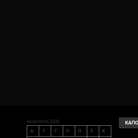
Αύγουστος 2026
ΚΑΠΟ
Δ
Τ
Τ
Π
Π
Σ
Κ