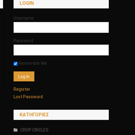
LOGIN
Username
Password
Remember Me
Register
Lost Password
KΑΤΗΓΟΡΊΕΣ
CROP CIRCLES