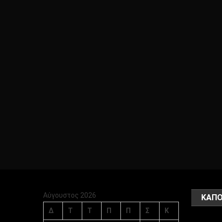
Αύγουστος 2026
ΚΑΠΟ
Δ
Τ
Τ
Π
Π
Σ
Κ