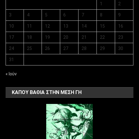
1
2
3
4
5
6
7
8
9
10
11
12
13
14
15
16
17
18
19
20
21
22
23
24
25
26
27
28
29
30
31
« Ιούν
ΚΑΠΟΥ ΒΑΘΙΑ ΣΤΗΝ ΜΕΣΗ ΓΗ