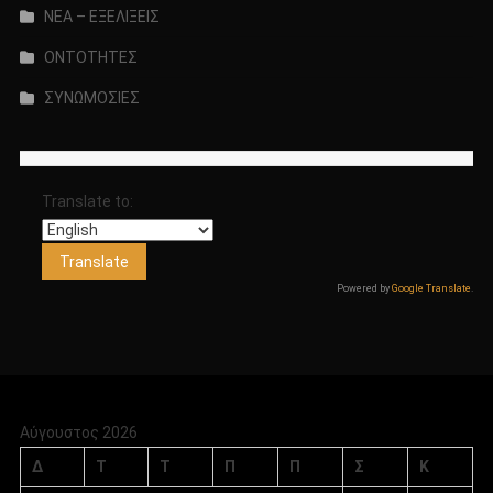
ΝΕΑ – ΕΞΕΛΙΞΕΙΣ
ΟΝΤΟΤΗΤΕΣ
ΣΥΝΩΜΟΣΙΕΣ
Translate to:
Powered by
Google Translate
.
Αύγουστος 2026
Δ
Τ
Τ
Π
Π
Σ
Κ