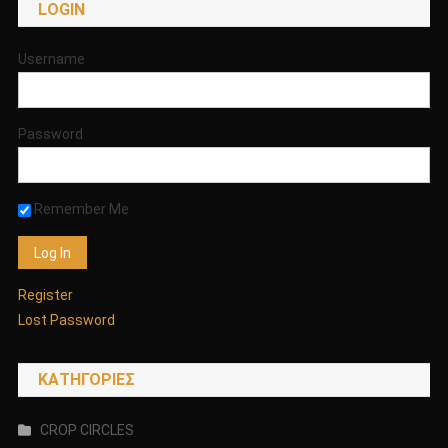
LOGIN
Username
Password
Remember Me
Register
Lost Password
KΑΤΗΓΟΡΊΕΣ
CROP CIRCLES