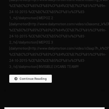
ΜΥΣΤΗΡΙΩΝ
%CE%BC%CF%85%CF%83%CF%84%CE%B7%CF%81i%CF%89n-
24-
24-10-2015-%CE%BC%CE%B5%CF%81o%CF%83-
10-
2015
1_tv[/dailymotion] ΜΕΡΟΣ 2
[dailymotion]http://www.dailymotion.com/video/x3axomz
%CE%BC%CF%85%CF%83%CF%84%CE%B7%CF%81i%CF%89n-
24-10-2015-%CE%BC%CE%B5%CF%81o%CF%83-
2_tv[/dailymotion] ΜΕΡΟΣ 3
[dailymotion]http://www.dailymotion.com/video/x3axp7h
%CE%BC%CF%85%CF%83%CF%84%CE%B7%CF%81i%CF%89n-
24-10-2015-%CE%BC%CE%B5%CF%81o%CF%83-
3_tv[/dailymotion] INVISIBLE LYCANS TEAM!!!
Continue Reading