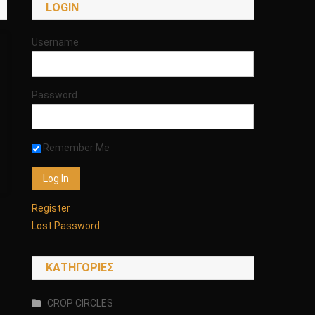
LOGIN
Username
Password
Remember Me
Register
Lost Password
KΑΤΗΓΟΡΊΕΣ
CROP CIRCLES