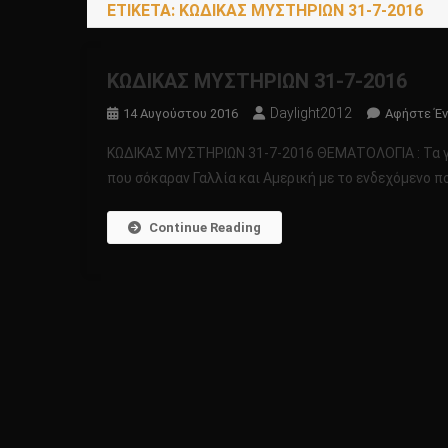
ΕΤΙΚΈΤΑ:
ΚΏΔΙΚΑΣ ΜΥΣΤΗΡΊΩΝ 31-7-2016
ΚΩΔΙΚΑΣ ΜΥΣΤΗΡΙΩΝ 31-7-2016
Daylight2012
14 Αυγούστου 2016
Αφήστε Έν
ΚΩΔΙΚΑΣ ΜΥΣΤΗΡΙΩΝ 31-7-2016 ΘΕΜΑΤΟΛΟΓΙΑ : Τα γε
που σόκαραν Γαλλία και Αμερική με το ενδεχόμενο πο
Continue Reading