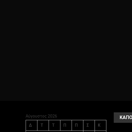
Αύγουστος 2026
ΚΑΠΟ
Δ
Τ
Τ
Π
Π
Σ
Κ