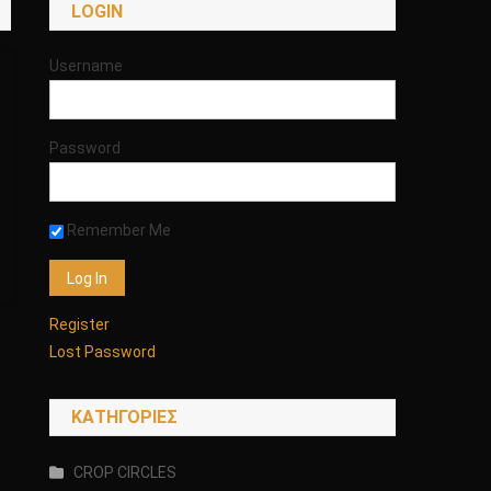
LOGIN
Username
Password
Remember Me
Register
Lost Password
KΑΤΗΓΟΡΊΕΣ
CROP CIRCLES