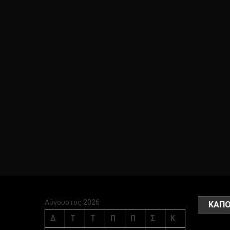
Αύγουστος 2026
ΚΑΠΟ
Δ
Τ
Τ
Π
Π
Σ
Κ