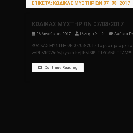
ΕΤΙΚΈΤΑ:
ΚΩΔΙΚΑΣ ΜΥΣΤΗΡΙΩΝ 07_08_2017
ΚΩΔΙΚΑΣ ΜΥΣΤΗΡΙΩΝ 07/08/2017
Daylight2012
26 Αυγούστου 2017
Αφήστε Έν
ΚΩΔΙΚΑΣ ΜΥΣΤΗΡΙΩΝ 07/08/2017 Το μυστήριο με το 
v=RfjMIfRWafw[/youtube] INVISIBLE LYCANS TEAM!!!
Continue Reading