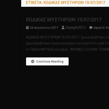
ΕΤΙΚΈΤΑ:
ΚΏΔΙΚΑΣ ΜΥΣΤΗΡΊΩΝ 15/07/2017
ΚΏΔΙΚΑΣ ΜΥΣΤΗΡΊΩΝ 15/07/2017
Daylight2012
26 Αυγούστου 2017
Αφήστε Έν
ΚΏΔΙΚΑΣ ΜΥΣΤΗΡΊΩΝ 15/07/2017 [youtube]https://
[youtube]https://www.youtube.com/watch?v=g4cTw4
v=TjI9AoHWTSU[/youtube] ΙNVISIBLE LYCANS TEAM!!
Continue Reading