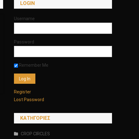
LOGIN
Username
Password
Remember Me
Register
Lost Password
KΑΤΗΓΟΡΊΕΣ
CROP CIRCLES