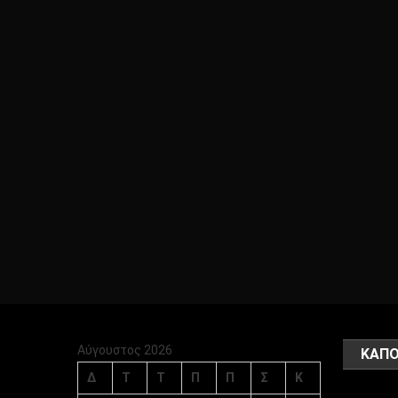
Αύγουστος 2026
ΚΑΠΟ
Δ
Τ
Τ
Π
Π
Σ
Κ